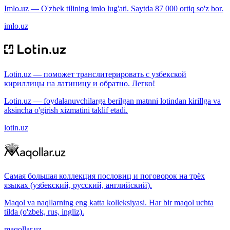
Imlo.uz — O'zbek tilining imlo lug'ati. Saytda 87 000 ortiq so'z bor.
imlo.uz
Lotin.uz — поможет транслитерировать с узбекской
кириллицы на латиницу и обратно. Легко!
Lotin.uz — foydalanuvchilarga berilgan matnni lotindan kirillga va
aksincha o'girish xizmatini taklif etadi.
lotin.uz
Самая большая коллекция пословиц и поговорок на трёх
языках (узбекский, русский, английский).
Maqol va naqllarning eng katta kolleksiyasi. Har bir maqol uchta
tilda (o'zbek, rus, ingliz).
maqollar.uz