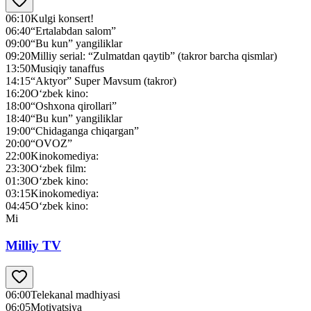
06:10
Kulgi konsert!
06:40
“Ertalabdan salom”
09:00
“Bu kun” yangiliklar
09:20
Milliy serial: “Zulmatdan qaytib” (takror barcha qismlar)
13:50
Musiqiy tanaffus
14:15
“Aktyor” Super Mavsum (takror)
16:20
O‘zbek kino:
18:00
“Oshxona qirollari”
18:40
“Bu kun” yangiliklar
19:00
“Chidaganga chiqargan”
20:00
“OVOZ”
22:00
Kinokomediya:
23:30
O‘zbek film:
01:30
O‘zbek kino:
03:15
Kinokomediya:
04:45
O‘zbek kino:
Mi
Milliy TV
06:00
Telekanal madhiyasi
06:05
Motivatsiya