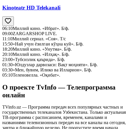
Kinoteatr HD Telekanali
06:10
Миллий кино. «Ибрат». Б/ф.
09:00
ZARGARSHOP LIVE.
11:10
Миллий сериал. «Соя». Т/с
15:50
«Най учун ёзилган кўҳна куй». Б/ф.
18:20
Миллий кино. «Унутма». Б/ф.
20:10
Миллий кино. «Илҳақ». Б/ф.
23:00
«Тубсизлик қаърида». Б/ф.
01:30
«Юлдузлар дарвозаси: Вақт моҳияти». Б/ф.
03:30
«Мен, бувим, Илико ва Илларион». Б/ф.
05:10
Теленовелла. «Оқибат».
О проекте TvInfo — Телепрограмма
онлайн
TVinfo.uz — Программа передач всех популярных частных и
государственных телеканалов Узбекистана. Только актуальная
ТВ-программа с расписанием, временем, каналами и
названиями телевизионных передач на все каналы на сегодня,
завтра и ближайшую неделю. Не пропустите время начала