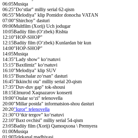
06:05
Musiqa
06:25
"Do‘stlar" milliy serial 62-qism
06:55
"Melodiya" klip Pomidor donocha VATAN
07:00
"Shirchoy" dasturi
09:00
Multfilm (Xorij) Uch jodugar
10:05
Badiiy film (O‘zbek) Rishta
12:10
"HOP-SHOP"
12:15
Badiiy film (O‘zbek) Kunlardan bir kun
14:00
"HOP-SHOP"
14:05
Musiqa
14:35
"Lady show" ko‘rsatuvi
15:15
"Baxtlimiz" ko‘rsatuvi
16:10
"Melodiya" klip SUV
16:15
"Bunchalar zo‘rsan" dasturi
16:45
"Ikkinchi ota" milliy serial 20-qism
17:35
"Duv-duv gap" tok-shousi
18:15
Elmurod Хaqnazarov konserti
19:00
"Otalar so‘zi" telenovella
20:00
"Millar postda" informatsion-shou dasturi
20:20
"Iqror" telenovella
21:30
"O‘tkir tergov" ko‘rsatuvi
22:10
"Baxt ovchisi" milliy serial 54-qism
23:05
Badiiy film (Xorij) Qamoqxona \ Premyera
01:00
Musiqa
01:00
Telekanal madhiyasi