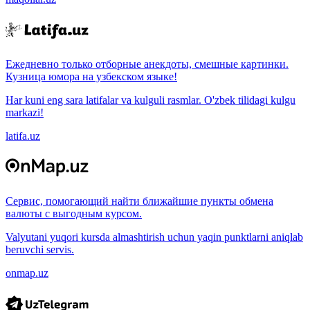
Ежедневно только отборные анекдоты, смешные картинки.
Кузница юмора на узбекском языке!
Har kuni eng sara latifalar va kulguli rasmlar. O'zbek tilidagi kulgu
markazi!
latifa.uz
Сервис, помогающий найти ближайшие пункты обмена
валюты с выгодным курсом.
Valyutani yuqori kursda almashtirish uchun yaqin punktlarni aniqlab
beruvchi servis.
onmap.uz