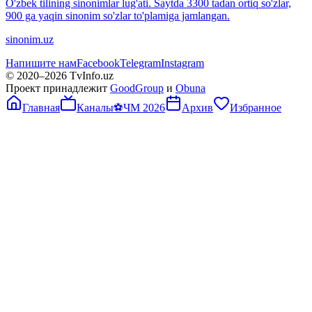
O'zbek tilining sinonimlar lug'ati. Saytda 3300 tadan ortiq so'zlar,
900 ga yaqin sinonim so'zlar to'plamiga jamlangan.
sinonim.uz
Напишите нам
Facebook
Telegram
Instagram
© 2020–
2026
TvInfo.uz
Проект принадлежит
GoodGroup
и
Obuna
Главная
Каналы
⚽
ЧМ 2026
Архив
Избранное