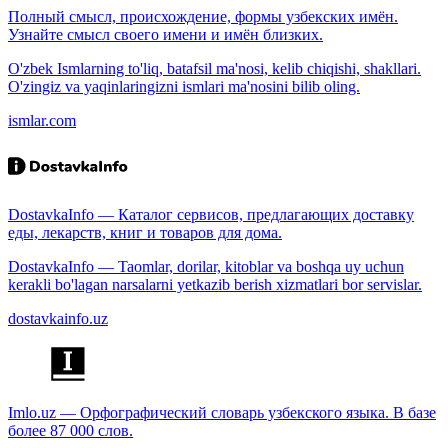
Полный смысл, происхождение, формы узбекских имён.
Узнайте смысл своего имени и имён близких.
O'zbek Ismlarning to'liq, batafsil ma'nosi, kelib chiqishi, shakllari.
O'zingiz va yaqinlaringizni ismlari ma'nosini bilib oling.
ismlar.com
DostavkaInfo — Каталог сервисов, предлагающих доставку
еды, лекарств, книг и товаров для дома.
DostavkaInfo — Taomlar, dorilar, kitoblar va boshqa uy uchun
kerakli bo'lagan narsalarni yetkazib berish xizmatlari bor servislar.
dostavkainfo.uz
Imlo.uz — Орфографический словарь узбекского языка. В базе
более 87 000 слов.