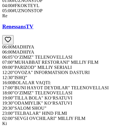
01:00
#UZNONSTOP
04:00
#FKOKTEYL
05:00
#UZNONSTOP
Re
RenessansTV
06:00
MADHIYA
06:00
MADHIYA
06:05
"O‘ZIMIZ" TELENOVELLASI
07:00
"MUHABBAT RESTORANI" MILLIY FILM
09:00
"PARIZOD" MILLIY SERIALI
12:20
"OVOZA" INFORMATSION DASTURI
12:30
"ISHQ"
16:00
BOLALAR VAQTI:
17:00
"BUNI HAYOT DEYDILAR" TELENOVELLASI
18:00
"O‘ZIMIZ" TELENOVELLASI
19:00
"TILLA BOLA" KO‘RSATUVI
19:30
"ODAMIYLIK" KO‘RSATUVI
20:30
"SALOM SHOU"
23:00
"TELBALAR" HIND FILMI
02:00
"SEVGI OVCHILARI" MILLIY FILM
Ki