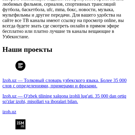
любимых фильмов, сериалов, спортивных трансляций
футбола, баскетбола, ufc, mma, бокс, новости, музыка,
мультфильмы и другие передачи. Для вашего удобства на
сайте все ТВ каналы имеют ссылку на просмотр online, вы
всегда будете знать где смотреть онлайн в прямом эфире
бесплатно или платно лучшие тв каналы вещающие в
Узбекистане.
Наши проекты
Izoh.uz — Толковый словарь узбекского языка. Более 35 000
слов с определениями, примерами и фразами.
Izoh.uz — O'zbek tilining xalqona izohli lug'ati. 35 000 dan ortiq
so'zlar izohi, misollari va iboralari bilan.
izoh.uz