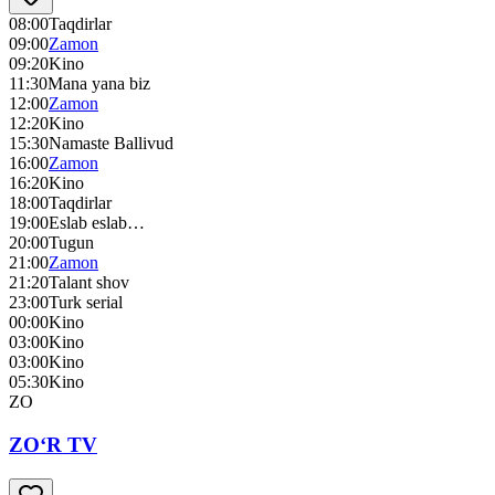
08:00
Taqdirlar
09:00
Zamon
09:20
Kino
11:30
Mana yana biz
12:00
Zamon
12:20
Kino
15:30
Namaste Ballivud
16:00
Zamon
16:20
Kino
18:00
Taqdirlar
19:00
Eslab eslab…
20:00
Tugun
21:00
Zamon
21:20
Talant shov
23:00
Turk serial
00:00
Kino
03:00
Kino
03:00
Kino
05:30
Kino
ZO
ZO‘R TV