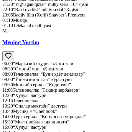
21:20
"Yig‘lagan qizlar" milliy serial 104-qism
22:10
"Baxt ovchisi" milliy serial 53-qism
23:05
Badiiy film (Xorij) Snayper \ Premyera
01:10
Musiqa
01:10
Telekanal madhiyasi
Me
Mening Yurtim
06:00
“Марказий студия” кўрсатуви
06:30
“Омон-Омон” кўрсатуви
08:00
Теленовелла: “Буни ҳаёт дейдилар”
09:00
“Ўзимизнинг гап” кўрсатуви
09:30
Миллий сериал: “Қодирхон”
11:00
Теленовелла: “Тақдир зарбалари”
12:00
“Ҳудуд” дастури
12:15
Теленовелла:
13:20
“Оналар мактаби” дастури
13:40
Мусиқа // “Chef book”
14:00
Турк сериал: “Қонунсиз тупроқлар”
15:30
“Миттивойлар таҳририяти”
16:00
“Ҳудуд” дастури