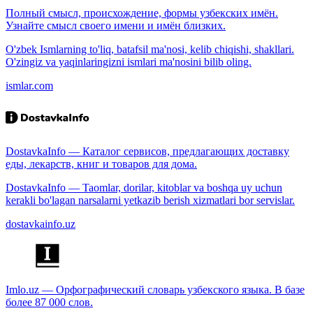
Полный смысл, происхождение, формы узбекских имён.
Узнайте смысл своего имени и имён близких.
O'zbek Ismlarning to'liq, batafsil ma'nosi, kelib chiqishi, shakllari.
O'zingiz va yaqinlaringizni ismlari ma'nosini bilib oling.
ismlar.com
DostavkaInfo — Каталог сервисов, предлагающих доставку
еды, лекарств, книг и товаров для дома.
DostavkaInfo — Taomlar, dorilar, kitoblar va boshqa uy uchun
kerakli bo'lagan narsalarni yetkazib berish xizmatlari bor servislar.
dostavkainfo.uz
Imlo.uz — Орфографический словарь узбекского языка. В базе
более 87 000 слов.