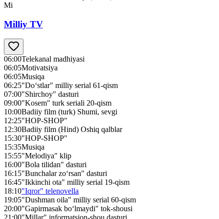
Mi
Milliy TV
06:00
Telekanal madhiyasi
06:05
Motivatsiya
06:05
Musiqa
06:25
"Do‘stlar" milliy serial 61-qism
07:00
"Shirchoy" dasturi
09:00
"Kosem" turk seriali 20-qism
10:00
Badiiy film (turk) Shumi, sevgi
12:25
"HOP-SHOP"
12:30
Badiiy film (Hind) Oshiq qalblar
15:30
"HOP-SHOP"
15:35
Musiqa
15:55
"Melodiya" klip
16:00
"Bola tilidan" dasturi
16:15
"Bunchalar zo‘rsan" dasturi
16:45
"Ikkinchi ota" milliy serial 19-qism
18:10
"Iqror" telenovella
19:05
"Dushman oila" milliy serial 60-qism
20:00
"Gapirmasak bo‘lmaydi" tok-shousi
21:00
"Millar" informatsion-shou dasturi