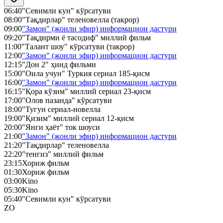
06:40
"Севимли кун" кўрсатуви
08:00
"Тақдирлар" теленовелла (такрор)
09:00
"Замон" (жонли эфир) информацион дастури
09:20
"Тақдирми ё тасодиф" миллий фильм
11:00
"Талант шоу" кўрсатуви (такрор)
12:00
"Замон" (жонли эфир) информацион дастури
12:15
"Дон 2" ҳинд фильми
15:00
"Оила учун" Туркия сериал 185-қисм
16:00
"Замон" (жонли эфир) информацион дастури
16:15
"Қора кўзим" миллий сериал 23-қисм
17:00
"Олов пазанда" кўрсатуви
18:00
"Тугун сериал-новелла
19:00
"Қизим" миллий сериал 12-қисм
20:00
"Янги ҳаёт" ток шоуси
21:00
"Замон" (жонли эфир) информацион дастури
21:20
"Тақдирлар" теленовелла
22:20
"тенгиз" миллий фильм
23:15
Хориж фильм
01:30
Хориж фильм
03:00
Kino
05:30
Kino
05:40
"Севимли кун" кўрсатуви
ZO