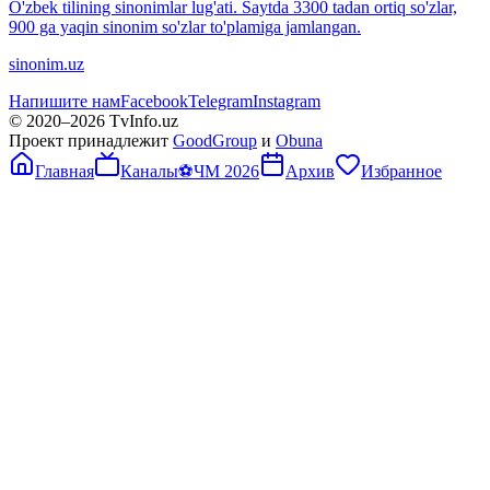
O'zbek tilining sinonimlar lug'ati. Saytda 3300 tadan ortiq so'zlar,
900 ga yaqin sinonim so'zlar to'plamiga jamlangan.
sinonim.uz
Напишите нам
Facebook
Telegram
Instagram
© 2020–
2026
TvInfo.uz
Проект принадлежит
GoodGroup
и
Obuna
Главная
Каналы
⚽
ЧМ 2026
Архив
Избранное