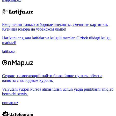
maqollar.uz
Ежедневно только отборные анекдоты, смешные картинки.
Кузница юмора на узбекском языке!
Har kuni eng sara latifalar va kulguli rasmlar. O'zbek tilidagi kulgu
markazi!
latifa.uz
Сервис, помогающий найти ближайшие пункты обмена
валюты с выгодным курсом.
Valyutani yuqori kursda almashtirish uchun yaqin punktlarni aniqlab
beruvchi servis.
onmap.uz