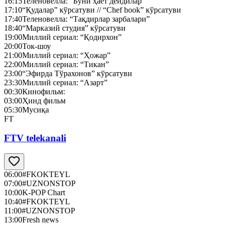
16:15
Теленовелла: “Буни ҳаёт дейдилар”
17:10
“Қудалар” кўрсатуви // “Chef book” кўрсатуви
17:40
Теленовелла: “Тақдирлар зарбалари”
18:40
“Марказий студия” кўрсатуви
19:00
Миллий сериал: “Қодирхон”
20:00
Ток-шоу
21:00
Миллий сериал: “Ҳожар”
22:00
Миллий сериал: “Тикан”
23:00
“Эфирда Тўрахонов” кўрсатуви
23:30
Миллий сериал: “Азарт”
00:30
Кинофильм:
03:00
Ҳинд фильм
05:30
Мусиқа
FT
FTV telekanali
06:00
#FKOKTEYL
07:00
#UZNONSTOP
10:00
K-POP Chart
10:40
#FKOKTEYL
11:00
#UZNONSTOP
13:00
Fresh news