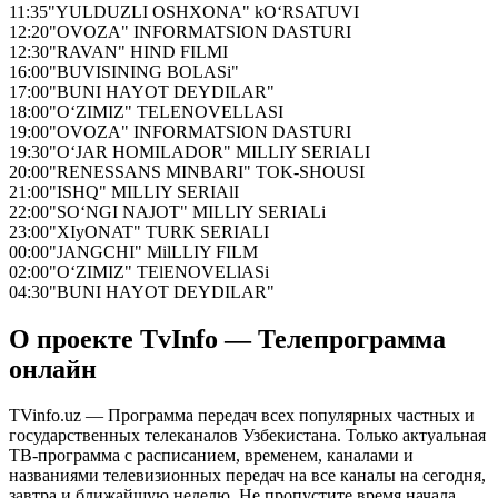
11:35
"YULDUZLI OSHXONA" kO‘RSATUVI
12:20
"OVOZA" INFORMATSION DASTURI
12:30
"RAVAN" HIND FILMI
16:00
"BUVISINING BOLASi"
17:00
"BUNI HAYOT DEYDILAR"
18:00
"O‘ZIMIZ" TELENOVELLASI
19:00
"OVOZA" INFORMATSION DASTURI
19:30
"O‘JAR HOMILADOR" MILLIY SERIALI
20:00
"RENESSANS MINBARI" TOK-SHOUSI
21:00
"ISHQ" MILLIY SERIAlI
22:00
"SO‘NGI NAJOT" MILLIY SERIALi
23:00
"XIyONAT" TURK SERIALI
00:00
"JANGCHI" MilLLIY FILM
02:00
"O‘ZIMIZ" TElENOVELlASi
04:30
"BUNI HAYOT DEYDILAR"
О проекте TvInfo — Телепрограмма
онлайн
TVinfo.uz — Программа передач всех популярных частных и
государственных телеканалов Узбекистана. Только актуальная
ТВ-программа с расписанием, временем, каналами и
названиями телевизионных передач на все каналы на сегодня,
завтра и ближайшую неделю. Не пропустите время начала