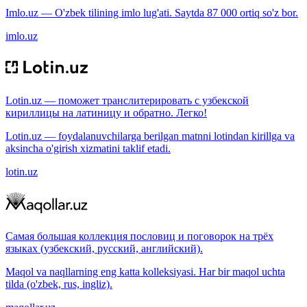
Imlo.uz — O'zbek tilining imlo lug'ati. Saytda 87 000 ortiq so'z bor.
imlo.uz
Lotin.uz — поможет транслитерировать с узбекской
кириллицы на латиницу и обратно. Легко!
Lotin.uz — foydalanuvchilarga berilgan matnni lotindan kirillga va
aksincha o'girish xizmatini taklif etadi.
lotin.uz
Самая большая коллекция пословиц и поговорок на трёх
языках (узбекский, русский, английский).
Maqol va naqllarning eng katta kolleksiyasi. Har bir maqol uchta
tilda (o'zbek, rus, ingliz).