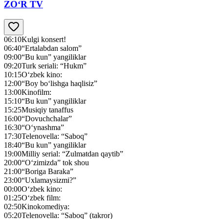
ZO‘R TV
06:10
Kulgi konsert!
06:40
“Ertalabdan salom”
09:00
“Bu kun” yangiliklar
09:20
Turk seriali: “Hukm”
10:15
O‘zbek kino:
12:00
“Boy bo‘lishga haqlisiz”
13:00
Kinofilm:
15:10
“Bu kun” yangiliklar
15:25
Musiqiy tanaffus
16:00
“Dovuchchalar”
16:30
“O‘ynashma”
17:30
Telenovella: “Saboq”
18:40
“Bu kun” yangiliklar
19:00
Milliy serial: “Zulmatdan qaytib”
20:00
“O‘zimizda” tok shou
21:00
“Boriga Baraka”
23:00
“Uxlamaysizmi?”
00:00
O‘zbek kino:
01:25
O‘zbek film:
02:50
Kinokomediya:
05:20
Telenovella: “Saboq” (takror)