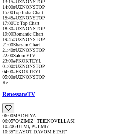
13:15
#UZNONSTOP
14:00
#UZNONSTOP
15:00
Top India Chart
15:45
#UZNONSTOP
17:00
Uz Top Chart
18:30
#UZNONSTOP
19:00
Romantic Chart
19:45
#UZNONSTOP
21:00
Shazam Chart
21:40
#UZNONSTOP
22:00
Salom FTV
23:00
#FKOKTEYL
01:00
#UZNONSTOP
04:00
#FKOKTEYL
05:00
#UZNONSTOP
Re
RenessansTV
06:00
MADHIYA
06:05
"O‘ZIMIZ" TElENOVELLASI
10:20
GULMI, PULMI?
10:35
"HAYOT DAVOM ETAR"