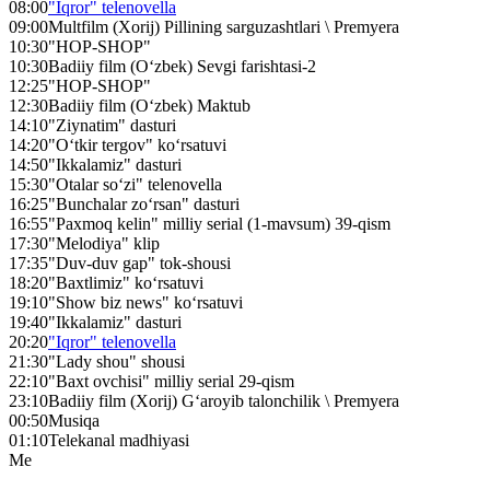
08:00
"Iqror" telenovella
09:00
Multfilm (Xorij) Pillining sarguzashtlari \ Premyera
10:30
"HOP-SHOP"
10:30
Badiiy film (O‘zbek) Sevgi farishtasi-2
12:25
"HOP-SHOP"
12:30
Badiiy film (O‘zbek) Maktub
14:10
"Ziynatim" dasturi
14:20
"O‘tkir tergov" ko‘rsatuvi
14:50
"Ikkalamiz" dasturi
15:30
"Otalar so‘zi" telenovella
16:25
"Bunchalar zo‘rsan" dasturi
16:55
"Paxmoq kelin" milliy serial (1-mavsum) 39-qism
17:30
"Melodiya" klip
17:35
"Duv-duv gap" tok-shousi
18:20
"Baxtlimiz" ko‘rsatuvi
19:10
"Show biz news" ko‘rsatuvi
19:40
"Ikkalamiz" dasturi
20:20
"Iqror" telenovella
21:30
"Lady shou" shousi
22:10
"Baxt ovchisi" milliy serial 29-qism
23:10
Badiiy film (Xorij) G‘aroyib talonchilik \ Premyera
00:50
Musiqa
01:10
Telekanal madhiyasi
Me