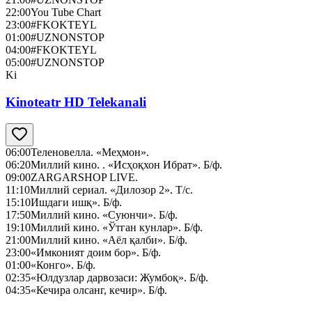
22:00
You Tube Chart
23:00
#FKOKTEYL
01:00
#UZNONSTOP
04:00
#FKOKTEYL
05:00
#UZNONSTOP
Ki
Kinoteatr HD Telekanali
06:00
Теленовелла. «Меҳмон».
06:20
Миллий кино. . «Исҳоқхон Ибрат». Б/ф.
09:00
ZARGARSHOP LIVE.
11:10
Миллий сериал. «Дилозор 2». Т/с.
15:10
Ишдаги ишқ». Б/ф.
17:50
Миллий кино. «Суюнчи». Б/ф.
19:10
Миллий кино. «Ўтган кунлар». Б/ф.
21:00
Миллий кино. «Аёл қалби». Б/ф.
23:00
«Имконият доим бор». Б/ф.
01:00
«Конго». Б/ф.
02:35
«Юлдузлар дарвозаси: Жумбоқ». Б/ф.
04:35
«Кечира олсанг, кечир». Б/ф.