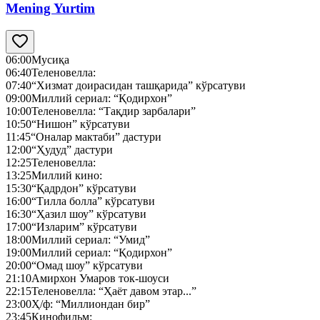
Mening Yurtim
06:00
Мусиқа
06:40
Теленовелла:
07:40
“Хизмат доирасидан ташқарида” кўрсатуви
09:00
Миллий сериал: “Қодирхон”
10:00
Теленовелла: “Тақдир зарбалари”
10:50
“Нишон” кўрсатуви
11:45
“Оналар мактаби” дастури
12:00
“Ҳудуд” дастури
12:25
Теленовелла:
13:25
Миллий кино:
15:30
“Қадрдон” кўрсатуви
16:00
“Тилла болла” кўрсатуви
16:30
“Ҳазил шоу” кўрсатуви
17:00
“Изларим” кўрсатуви
18:00
Миллий сериал: “Умид”
19:00
Миллий сериал: “Қодирхон”
20:00
“Омад шоу” кўрсатуви
21:10
Амирхон Умаров ток-шоуси
22:15
Теленовелла: “Ҳаёт давом этар...”
23:00
Ҳ/ф: “Миллиондан бир”
23:45
Кинофильм: