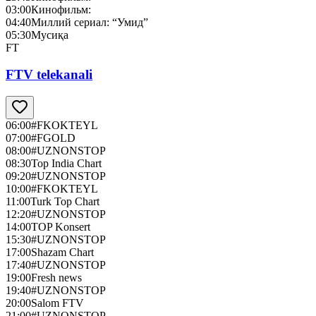
03:00
Кинофильм:
04:40
Миллий сериал: “Умид”
05:30
Мусиқа
FT
FTV telekanali
06:00
#FKOKTEYL
07:00
#FGOLD
08:00
#UZNONSTOP
08:30
Top India Chart
09:20
#UZNONSTOP
10:00
#FKOKTEYL
11:00
Turk Top Chart
12:20
#UZNONSTOP
14:00
TOP Konsert
15:30
#UZNONSTOP
17:00
Shazam Chart
17:40
#UZNONSTOP
19:00
Fresh news
19:40
#UZNONSTOP
20:00
Salom FTV
21:00
#UZNONSTOP