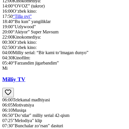
12:00
Kinokomediya:
14:00
“OVOZ” (takror)
16:00
O‘zbek kino:
17:50
“Tilla ovi”
18:40
“Bu kun” yangiliklar
19:00
"Uzlywood"
20:00
“Aktyor” Super Mavsum
22:00
Kinokomediya:
00:30
O‘zbek kino:
02:50
O‘zbek kino:
04:00
Milliy serial: “Bir kami to‘lmagan dunyo”
04:30
Kinofilm:
05:40
“Farzandim jigarbandim”
Mi
Milliy TV
06:00
Telekanal madhiyasi
06:05
Motivatsiya
06:10
Musiqa
06:50
"Do‘stlar" milliy serial 42-qism
07:25
"Melodiya" klip
07:30
"Bunchalar zo‘rsan" dasturi