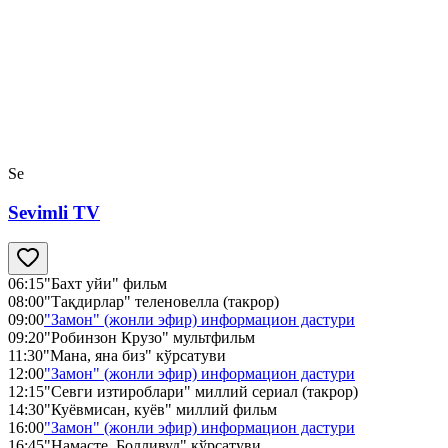
Se
Sevimli TV
06:15
"Бахт уйи" фильм
08:00
"Тақдирлар" теленовелла (такрор)
09:00
"Замон" (жонли эфир) информацион дастури
09:20
"Робинзон Крузо" мультфильм
11:30
"Мана, яна биз" кўрсатуви
12:00
"Замон" (жонли эфир) информацион дастури
12:15
"Севги изтироблари" миллий сериал (такрор)
14:30
"Куёвмисан, куёв" миллий фильм
16:00
"Замон" (жонли эфир) информацион дастури
16:45
"Намасте, Болливуд" кўрсатуви