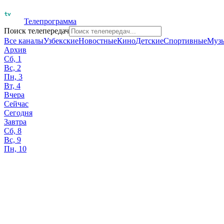
Телепрограмма
Поиск телепередач
Все каналы
Узбекские
Новостные
Кино
Детские
Спортивные
Муз
Архив
Сб, 1
Вс, 2
Пн, 3
Вт, 4
Вчера
Сейчас
Сегодня
Завтра
Сб, 8
Вс, 9
Пн, 10