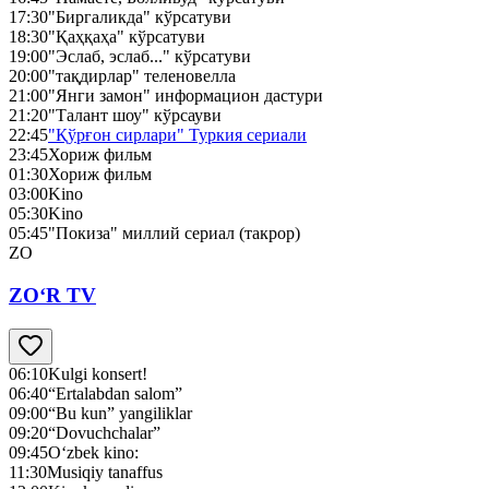
17:30
"Биргаликда" кўрсатуви
18:30
"Қаҳқаҳа" кўрсатуви
19:00
"Эслаб, эслаб..." кўрсатуви
20:00
"тақдирлар" теленовелла
21:00
"Янги замон" информацион дастури
21:20
"Талант шоу" кўрсауви
22:45
"Қўрғон сирлари" Туркия сериали
23:45
Хориж фильм
01:30
Хориж фильм
03:00
Kino
05:30
Kino
05:45
"Покиза" миллий сериал (такрор)
ZO
ZO‘R TV
06:10
Kulgi konsert!
06:40
“Ertalabdan salom”
09:00
“Bu kun” yangiliklar
09:20
“Dovuchchalar”
09:45
O‘zbek kino:
11:30
Musiqiy tanaffus