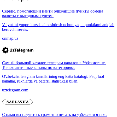
Сервис, помогающий найти ближайшие пункты обмена
валюты с выгодным курсом.
Valyutani yuqori kursda almashtirish uchun yaqin punktlarni aniqlab
beruvchi servis.
onmap.uz
Самый большой каталог телеграм каналов в Узбекистане.
Только активные каналы по категориям.
O'zbekcha telegram kanallarining eng katta katalogi. Faqt faol
kanallar, ruknlarda va batafsil statistikasi bilan.
uztelegram.com
С нами вы научитесь грамотно писать на узбекском языке.