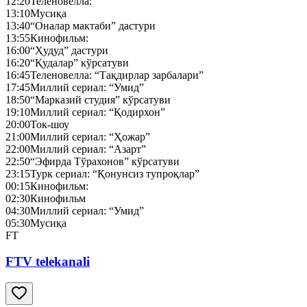
12:20
Теленовелла:
13:10
Мусиқа
13:40
“Оналар мактаби” дастури
13:55
Кинофильм:
16:00
“Ҳудуд” дастури
16:20
“Қудалар” кўрсатуви
16:45
Теленовелла: “Тақдирлар зарбалари”
17:45
Миллий сериал: “Умид”
18:50
“Марказий студия” кўрсатуви
19:10
Миллий сериал: “Қодирхон”
20:00
Ток-шоу
21:00
Миллий сериал: “Ҳожар”
22:00
Миллий сериал: “Азарт”
22:50
“Эфирда Тўрахонов” кўрсатуви
23:15
Турк сериал: “Қонунсиз тупроқлар”
00:15
Кинофильм:
02:30
Кинофильм
04:30
Миллий сериал: “Умид”
05:30
Мусиқа
FT
FTV telekanali