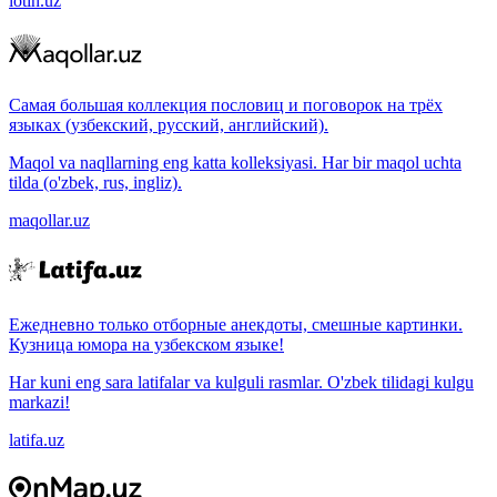
lotin.uz
Самая большая коллекция пословиц и поговорок на трёх
языках (узбекский, русский, английский).
Maqol va naqllarning eng katta kolleksiyasi. Har bir maqol uchta
tilda (o'zbek, rus, ingliz).
maqollar.uz
Ежедневно только отборные анекдоты, смешные картинки.
Кузница юмора на узбекском языке!
Har kuni eng sara latifalar va kulguli rasmlar. O'zbek tilidagi kulgu
markazi!
latifa.uz