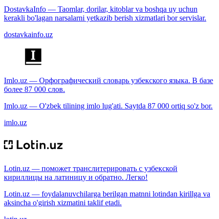
DostavkaInfo — Taomlar, dorilar, kitoblar va boshqa uy uchun
kerakli bo'lagan narsalarni yetkazib berish xizmatlari bor servislar.
dostavkainfo.uz
Imlo.uz — Орфографический словарь узбекского языка. В базе
более 87 000 слов.
Imlo.uz — O'zbek tilining imlo lug'ati. Saytda 87 000 ortiq so'z bor.
imlo.uz
Lotin.uz — поможет транслитерировать с узбекской
кириллицы на латиницу и обратно. Легко!
Lotin.uz — foydalanuvchilarga berilgan matnni lotindan kirillga va
aksincha o'girish xizmatini taklif etadi.