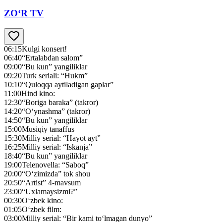
ZO‘R TV
06:15
Kulgi konsert!
06:40
“Ertalabdan salom”
09:00
“Bu kun” yangiliklar
09:20
Turk seriali: “Hukm”
10:10
“Quloqqa aytiladigan gaplar”
11:00
Hind kino:
12:30
“Boriga baraka” (takror)
14:20
“O‘ynashma” (takror)
14:50
“Bu kun” yangiliklar
15:00
Musiqiy tanaffus
15:30
Milliy serial: “Hayot ayt”
16:25
Milliy serial: “Iskanja”
18:40
“Bu kun” yangiliklar
19:00
Telenovella: “Saboq”
20:00
“O‘zimizda” tok shou
20:50
“Artist” 4-mavsum
23:00
“Uxlamaysizmi?”
00:30
O‘zbek kino:
01:05
O‘zbek film:
03:00
Milliy serial: “Bir kami to‘lmagan dunyo”