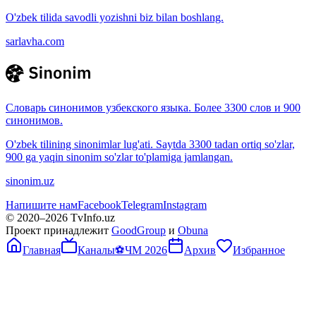
O'zbek tilida savodli yozishni biz bilan boshlang.
sarlavha.com
Словарь синонимов узбекского языка. Более 3300 слов и 900
синонимов.
O'zbek tilining sinonimlar lug'ati. Saytda 3300 tadan ortiq so'zlar,
900 ga yaqin sinonim so'zlar to'plamiga jamlangan.
sinonim.uz
Напишите нам
Facebook
Telegram
Instagram
© 2020–
2026
TvInfo.uz
Проект принадлежит
GoodGroup
и
Obuna
Главная
Каналы
⚽
ЧМ 2026
Архив
Избранное