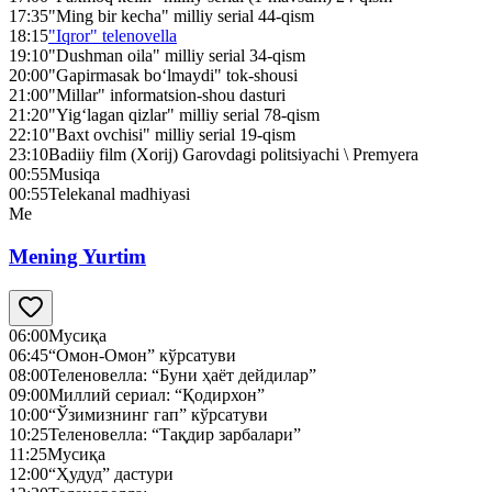
17:35
"Ming bir kecha" milliy serial 44-qism
18:15
"Iqror" telenovella
19:10
"Dushman oila" milliy serial 34-qism
20:00
"Gapirmasak bo‘lmaydi" tok-shousi
21:00
"Millar" informatsion-shou dasturi
21:20
"Yig‘lagan qizlar" milliy serial 78-qism
22:10
"Baxt ovchisi" milliy serial 19-qism
23:10
Badiiy film (Xorij) Garovdagi politsiyachi \ Premyera
00:55
Musiqa
00:55
Telekanal madhiyasi
Me
Mening Yurtim
06:00
Мусиқа
06:45
“Омон-Омон” кўрсатуви
08:00
Теленовелла: “Буни ҳаёт дейдилар”
09:00
Миллий сериал: “Қодирхон”
10:00
“Ўзимизнинг гап” кўрсатуви
10:25
Теленовелла: “Тақдир зарбалари”
11:25
Мусиқа
12:00
“Ҳудуд” дастури