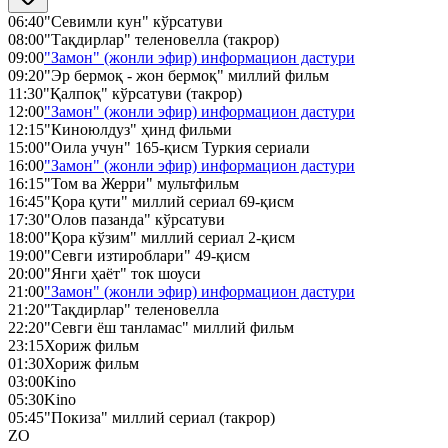
06:40
"Севимли кун" кўрсатуви
08:00
"Тақдирлар" теленовелла (такрор)
09:00
"Замон" (жонли эфир) информацион дастури
09:20
"Эр бермоқ - жон бермоқ" миллий фильм
11:30
"Қалпоқ" кўрсатуви (такрор)
12:00
"Замон" (жонли эфир) информацион дастури
12:15
"Киноюлдуз" ҳинд фильми
15:00
"Оила учун" 165-қисм Туркия сериали
16:00
"Замон" (жонли эфир) информацион дастури
16:15
"Том ва Жерри" мультфильм
16:45
"Қора қути" миллий сериал 69-қисм
17:30
"Олов пазанда" кўрсатуви
18:00
"Қора кўзим" миллий сериал 2-қисм
19:00
"Севги изтироблари" 49-қисм
20:00
"Янги ҳаёт" ток шоуси
21:00
"Замон" (жонли эфир) информацион дастури
21:20
"Тақдирлар" теленовелла
22:20
"Севги ёш танламас" миллий фильм
23:15
Хориж фильм
01:30
Хориж фильм
03:00
Kino
05:30
Kino
05:45
"Покиза" миллий сериал (такрор)
ZO