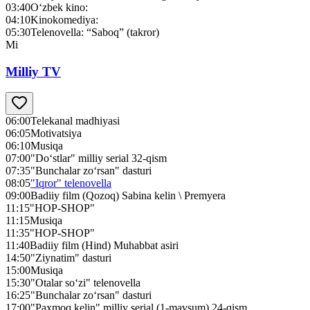
03:40
O‘zbek kino:
04:10
Kinokomediya:
05:30
Telenovella: “Saboq” (takror)
Mi
Milliy TV
06:00
Telekanal madhiyasi
06:05
Motivatsiya
06:10
Musiqa
07:00
"Do‘stlar" milliy serial 32-qism
07:35
"Bunchalar zo‘rsan" dasturi
08:05
"Iqror" telenovella
09:00
Badiiy film (Qozoq) Sabina kelin \ Premyera
11:15
"HOP-SHOP"
11:15
Musiqa
11:35
"HOP-SHOP"
11:40
Badiiy film (Hind) Muhabbat asiri
14:50
"Ziynatim" dasturi
15:00
Musiqa
15:30
"Otalar so‘zi" telenovella
16:25
"Bunchalar zo‘rsan" dasturi
17:00
"Paxmoq kelin" milliy serial (1-mavsum) 24-qism