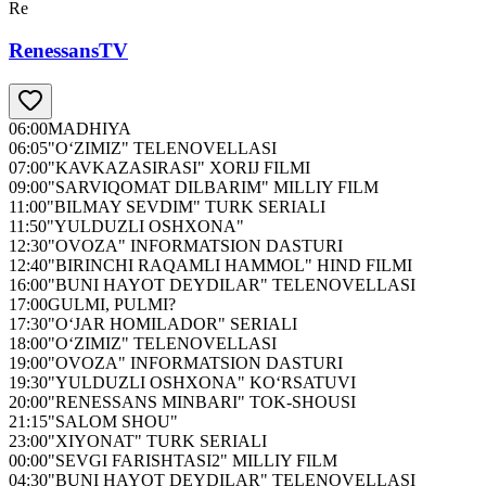
Re
RenessansTV
06:00
MADHIYA
06:05
"O‘ZIMIZ" TELENOVELLASI
07:00
"KAVKAZASIRASI" XORIJ FILMI
09:00
"SARVIQOMAT DILBARIM" MILLIY FILM
11:00
"BILMAY SEVDIM" TURK SERIALI
11:50
"YULDUZLI OSHXONA"
12:30
"OVOZA" INFORMATSION DASTURI
12:40
"BIRINCHI RAQAMLI HAMMOL" HIND FILMI
16:00
"BUNI HAYOT DEYDILAR" TELENOVELLASI
17:00
GULMI, PULMI?
17:30
"O‘JAR HOMILADOR" SERIALI
18:00
"O‘ZIMIZ" TELENOVELLASI
19:00
"OVOZA" INFORMATSION DASTURI
19:30
"YULDUZLI OSHXONA" KO‘RSATUVI
20:00
"RENESSANS MINBARI" TOK-SHOUSI
21:15
"SALOM SHOU"
23:00
"XIYONAT" TURK SERIALI
00:00
"SEVGI FARISHTASI2" MILLIY FILM
04:30
"BUNI HAYOT DEYDILAR" TELENOVELLASI