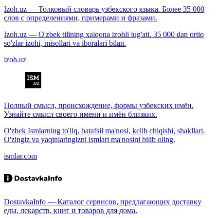
Izoh.uz — Толковый словарь узбекского языка. Более 35 000
слов с определениями, примерами и фразами.
Izoh.uz — O'zbek tilining xalqona izohli lug'ati. 35 000 dan ortiq
so'zlar izohi, misollari va iboralari bilan.
izoh.uz
Полный смысл, происхождение, формы узбекских имён.
Узнайте смысл своего имени и имён близких.
O'zbek Ismlarning to'liq, batafsil ma'nosi, kelib chiqishi, shakllari.
O'zingiz va yaqinlaringizni ismlari ma'nosini bilib oling.
ismlar.com
DostavkaInfo — Каталог сервисов, предлагающих доставку
еды, лекарств, книг и товаров для дома.