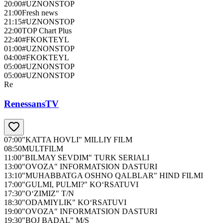
20:00
#UZNONSTOP
21:00
Fresh news
21:15
#UZNONSTOP
22:00
TOP Chart Plus
22:40
#FKOKTEYL
01:00
#UZNONSTOP
04:00
#FKOKTEYL
05:00
#UZNONSTOP
05:00
#UZNONSTOP
Re
RenessansTV
07:00
"KATTA HOVLI" MILLIY FILM
08:50
MULTFILM
11:00
"BILMAY SEVDIM" TURK SERIALI
13:00
"OVOZA" INFORMATSION DASTURI
13:10
"MUHABBATGA OSHNO QALBLAR" HIND FILMI
17:00
"GULMI, PULMI?" KO‘RSATUVI
17:30
"O‘ZIMIZ" T/N
18:30
"ODAMIYLIK" KO‘RSATUVI
19:00
"OVOZA" INFORMATSION DASTURI
19:30
"BOJ BADAL" M/S