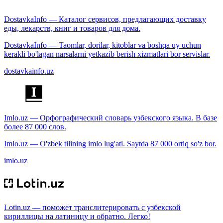
DostavkaInfo — Каталог сервисов, предлагающих доставку
еды, лекарств, книг и товаров для дома.
DostavkaInfo — Taomlar, dorilar, kitoblar va boshqa uy uchun
kerakli bo'lagan narsalarni yetkazib berish xizmatlari bor servislar.
dostavkainfo.uz
Imlo.uz — Орфографический словарь узбекского языка. В базе
более 87 000 слов.
Imlo.uz — O'zbek tilining imlo lug'ati. Saytda 87 000 ortiq so'z bor.
imlo.uz
Lotin.uz — поможет транслитерировать с узбекской
кириллицы на латиницу и обратно. Легко!