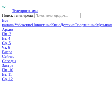
Телепрограмма
Поиск телепередач
Все
каналы
Узбекские
Новостные
Кино
Детские
Спортивные
Музыкал
Архив
Пн, 3
Вт, 4
Ср, 5
Чт, 6
Вчера
Сейчас
Сегодня
Завтра
Пн, 10
Вт, 11
Ср, 12