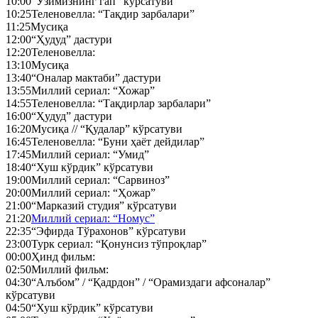
10:00
“Ўзимизнинг гап” кўрсатуви
10:25
Теленовелла: “Тақдир зарбалари”
11:25
Мусиқа
12:00
“Ҳудуд” дастури
12:20
Теленовелла:
13:10
Мусиқа
13:40
“Оналар мактаби” дастури
13:55
Миллий сериал: “Хожар”
14:55
Теленовелла: “Тақдирлар зарбалари”
16:00
“Ҳудуд” дастури
16:20
Мусиқа // “Қудалар” кўрсатуви
16:45
Теленовелла: “Буни ҳаёт дейдилар”
17:45
Миллий сериал: “Умид”
18:40
“Хуш кўрдик” кўрсатуви
19:00
Миллий сериал: “Сарвиноз”
20:00
Миллий сериал: “Ҳожар”
21:00
“Марказий студия” кўрсатуви
21:20
Миллий сериал: “Номус”
22:35
“Эфирда Тўрахонов” кўрсатуви
23:00
Турк сериал: “Қонунсиз тўпроқлар”
00:00
Ҳинд фильм:
02:50
Миллий фильм:
04:30
“Алъбом” / “Қадрдон” / “Орамиздаги афсоналар”
кўрсатуви
04:50
“Хуш кўрдик” кўрсатуви