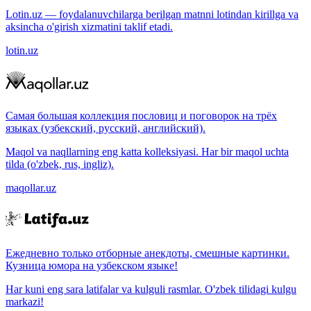
Lotin.uz — foydalanuvchilarga berilgan matnni lotindan kirillga va
aksincha o'girish xizmatini taklif etadi.
lotin.uz
Самая большая коллекция пословиц и поговорок на трёх
языках (узбекский, русский, английский).
Maqol va naqllarning eng katta kolleksiyasi. Har bir maqol uchta
tilda (o'zbek, rus, ingliz).
maqollar.uz
Ежедневно только отборные анекдоты, смешные картинки.
Кузница юмора на узбекском языке!
Har kuni eng sara latifalar va kulguli rasmlar. O'zbek tilidagi kulgu
markazi!