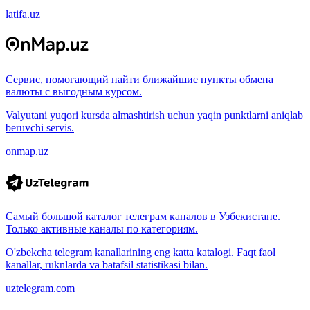
latifa.uz
Сервис, помогающий найти ближайшие пункты обмена
валюты с выгодным курсом.
Valyutani yuqori kursda almashtirish uchun yaqin punktlarni aniqlab
beruvchi servis.
onmap.uz
Самый большой каталог телеграм каналов в Узбекистане.
Только активные каналы по категориям.
O'zbekcha telegram kanallarining eng katta katalogi. Faqt faol
kanallar, ruknlarda va batafsil statistikasi bilan.
uztelegram.com