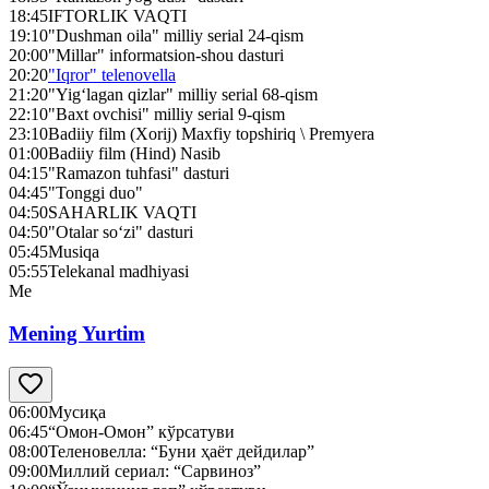
18:45
IFTORLIK VAQTI
19:10
"Dushman oila" milliy serial 24-qism
20:00
"Millar" informatsion-shou dasturi
20:20
"Iqror" telenovella
21:20
"Yig‘lagan qizlar" milliy serial 68-qism
22:10
"Baxt ovchisi" milliy serial 9-qism
23:10
Badiiy film (Xorij) Maxfiy topshiriq \ Premyera
01:00
Badiiy film (Hind) Nasib
04:15
"Ramazon tuhfasi" dasturi
04:45
"Tonggi duo"
04:50
SAHARLIK VAQTI
04:50
"Otalar so‘zi" dasturi
05:45
Musiqa
05:55
Telekanal madhiyasi
Me
Mening Yurtim
06:00
Мусиқа
06:45
“Омон-Омон” кўрсатуви
08:00
Теленовелла: “Буни ҳаёт дейдилар”
09:00
Миллий сериал: “Сарвиноз”