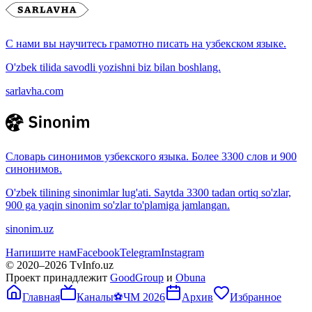
С нами вы научитесь грамотно писать на узбекском языке.
O'zbek tilida savodli yozishni biz bilan boshlang.
sarlavha.com
Словарь синонимов узбекского языка. Более 3300 слов и 900
синонимов.
O'zbek tilining sinonimlar lug'ati. Saytda 3300 tadan ortiq so'zlar,
900 ga yaqin sinonim so'zlar to'plamiga jamlangan.
sinonim.uz
Напишите нам
Facebook
Telegram
Instagram
© 2020–
2026
TvInfo.uz
Проект принадлежит
GoodGroup
и
Obuna
Главная
Каналы
⚽
ЧМ 2026
Архив
Избранное