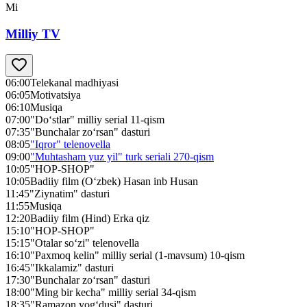
Mi
Milliy TV
06:00
Telekanal madhiyasi
06:05
Motivatsiya
06:10
Musiqa
07:00
"Do‘stlar" milliy serial 11-qism
07:35
"Bunchalar zo‘rsan" dasturi
08:05
"Iqror" telenovella
09:00
"Muhtasham yuz yil" turk seriali 270-qism
10:05
"HOP-SHOP"
10:05
Badiiy film (O‘zbek) Hasan inb Husan
11:45
"Ziynatim" dasturi
11:55
Musiqa
12:20
Badiiy film (Hind) Erka qiz
15:10
"HOP-SHOP"
15:15
"Otalar so‘zi" telenovella
16:10
"Paxmoq kelin" milliy serial (1-mavsum) 10-qism
16:45
"Ikkalamiz" dasturi
17:30
"Bunchalar zo‘rsan" dasturi
18:00
"Ming bir kecha" milliy serial 34-qism
18:35
"Ramazon yog‘dusi" dasturi