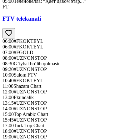
05:00
Теленовелла: “Ҳаёт давом этар...”
FT
FTV telekanali
06:00
#FKOKTEYL
06:00
#FKOKTEYL
07:00
#FGOLD
08:00
#UZNONSTOP
08:30
G‘iybat bo‘lib qolmasin
09:20
#UZNONSTOP
10:00
Salom FTV
10:40
#FKOKTEYL
11:00
Shazam Chart
12:00
#UZNONSTOP
13:00
Fkundalik
13:15
#UZNONSTOP
14:00
#UZNONSTOP
15:00
Top Arabic Chart
15:45
#UZNONSTOP
17:00
Turk Top Chart
18:00
#UZNONSTOP
19:00
#UZNONSTOP