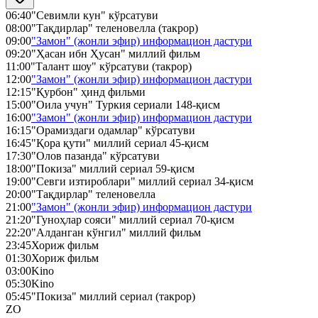
06:40
"Севимли кун" кўрсатуви
08:00
"Тақдирлар" теленовелла (такрор)
09:00
"Замон" (жонли эфир) информацион дастури
09:20
"Ҳасан ибн Ҳусан" миллий фильм
11:00
"Талант шоу" кўрсатуви (такрор)
12:00
"Замон" (жонли эфир) информацион дастури
12:15
"Қурбон" ҳинд фильми
15:00
"Оила учун" Туркия сериали 148-қисм
16:00
"Замон" (жонли эфир) информацион дастури
16:15
"Орамиздаги одамлар" кўрсатуви
16:45
"Қора қути" миллий сериал 45-қисм
17:30
"Олов пазанда" кўрсатуви
18:00
"Покиза" миллий сериал 59-қисм
19:00
"Севги изтироблари" миллий сериал 34-қисм
20:00
"Тақдирлар" теленовелла
21:00
"Замон" (жонли эфир) информацион дастури
21:20
"Гуноҳлар сояси" миллий сериал 70-қисм
22:20
"Алданган кўнгил" миллий фильм
23:45
Хориж фильм
01:30
Хориж фильм
03:00
Kino
05:30
Kino
05:45
"Покиза" миллий сериал (такрор)
ZO