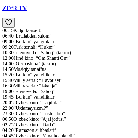
ZO‘R TV
06:15
Kulgi konsert!
06:40
“Ertalabdan salom”
09:00
“Bu kun” yangiliklar
09:20
Turk seriali: “Hukm”
10:30
Telenovella: “Saboq” (takror)
12:00
Hind kino: “Om Shanti Om”
14:00
“O‘ynashma” (takror)
14:50
Musiqiy tanaffus
15:20
“Bu kun” yangiliklar
15:40
Milliy serial: “Hayot ayt”
16:30
Milliy serial: “Iskanja”
19:00
Telenovella: “Saboq”
19:45
“Bu kun” yangiliklar
20:05
O‘zbek kino: “Taqdirlar”
22:00
“Uxlamaysizmi?”
23:30
O‘zbek kino: “Tosh tabib”
00:50
O‘zbek kino: “Ajal jodusi”
02:25
O‘zbek kino: “Dada”
04:20
“Ramazon suhbatlari”
04:45
O‘zbek kino: “Yana boshlandi”