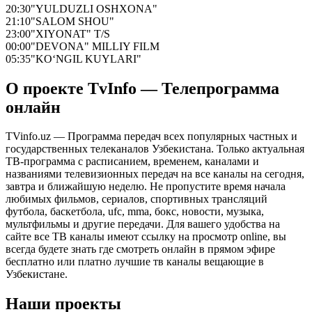
20:30
"YULDUZLI OSHXONA"
21:10
"SALOM SHOU"
23:00
"XIYONAT" T/S
00:00
"DEVONA" MILLIY FILM
05:35
"KO‘NGIL KUYLARI"
О проекте TvInfo — Телепрограмма
онлайн
TVinfo.uz — Программа передач всех популярных частных и
государственных телеканалов Узбекистана. Только актуальная
ТВ-программа с расписанием, временем, каналами и
названиями телевизионных передач на все каналы на сегодня,
завтра и ближайшую неделю. Не пропустите время начала
любимых фильмов, сериалов, спортивных трансляций
футбола, баскетбола, ufc, mma, бокс, новости, музыка,
мультфильмы и другие передачи. Для вашего удобства на
сайте все ТВ каналы имеют ссылку на просмотр online, вы
всегда будете знать где смотреть онлайн в прямом эфире
бесплатно или платно лучшие тв каналы вещающие в
Узбекистане.
Наши проекты