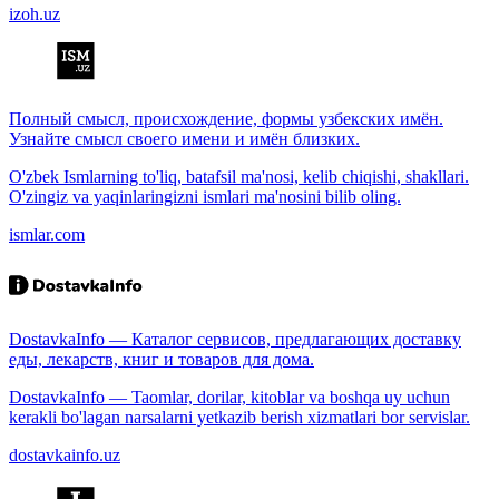
izoh.uz
Полный смысл, происхождение, формы узбекских имён.
Узнайте смысл своего имени и имён близких.
O'zbek Ismlarning to'liq, batafsil ma'nosi, kelib chiqishi, shakllari.
O'zingiz va yaqinlaringizni ismlari ma'nosini bilib oling.
ismlar.com
DostavkaInfo — Каталог сервисов, предлагающих доставку
еды, лекарств, книг и товаров для дома.
DostavkaInfo — Taomlar, dorilar, kitoblar va boshqa uy uchun
kerakli bo'lagan narsalarni yetkazib berish xizmatlari bor servislar.
dostavkainfo.uz