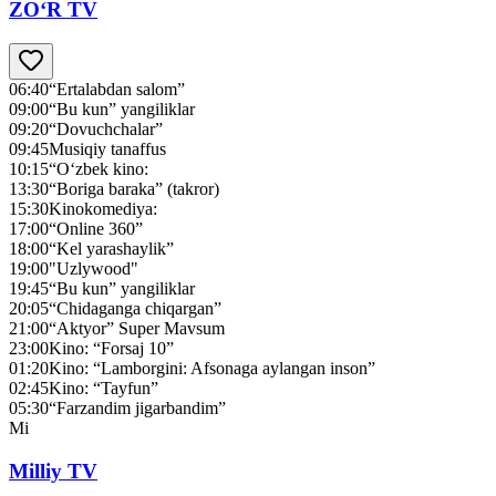
ZO‘R TV
06:40
“Ertalabdan salom”
09:00
“Bu kun” yangiliklar
09:20
“Dovuchchalar”
09:45
Musiqiy tanaffus
10:15
“O‘zbek kino:
13:30
“Boriga baraka” (takror)
15:30
Kinokomediya:
17:00
“Online 360”
18:00
“Kel yarashaylik”
19:00
"Uzlywood"
19:45
“Bu kun” yangiliklar
20:05
“Chidaganga chiqargan”
21:00
“Aktyor” Super Mavsum
23:00
Kino: “Forsaj 10”
01:20
Kino: “Lamborgini: Afsonaga aylangan inson”
02:45
Kino: “Tayfun”
05:30
“Farzandim jigarbandim”
Mi
Milliy TV