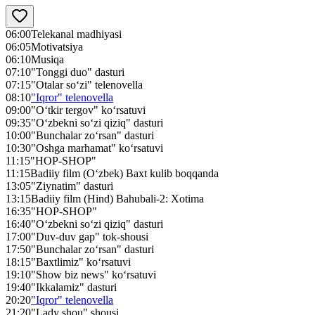
06:00
Telekanal madhiyasi
06:05
Motivatsiya
06:10
Musiqa
07:10
"Tonggi duo" dasturi
07:15
"Otalar so‘zi" telenovella
08:10
"Iqror" telenovella
09:00
"O‘tkir tergov" ko‘rsatuvi
09:35
"O‘zbekni so‘zi qiziq" dasturi
10:00
"Bunchalar zo‘rsan" dasturi
10:30
"Oshga marhamat" ko‘rsatuvi
11:15
"HOP-SHOP"
11:15
Badiiy film (O‘zbek) Baхt kulib boqqanda
13:05
"Ziynatim" dasturi
13:15
Badiiy film (Hind) Bahubali-2: Xotima
16:35
"HOP-SHOP"
16:40
"O‘zbekni so‘zi qiziq" dasturi
17:00
"Duv-duv gap" tok-shousi
17:50
"Bunchalar zo‘rsan" dasturi
18:15
"Baxtlimiz" ko‘rsatuvi
19:10
"Show biz news" ko‘rsatuvi
19:40
"Ikkalamiz" dasturi
20:20
"Iqror" telenovella
21:20
"Lady shou" shousi