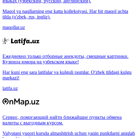
языках (узбекский, русский, английский).
Maqol va naqllarning eng katta kolleksiyasi. Har bir maqol uchta
tilda (o'zbek, rus, ingliz).
maqollar.uz
Ежедневно только отборные анекдоты, смешные картинки.
Кузница юмора на узбекском языке!
Har kuni eng sara latifalar va kulguli rasmlar. O'zbek tilidagi kulgu
markazi!
latifa.uz
Сервис, помогающий найти ближайшие пункты обмена
валюты с выгодным курсом.
Valyutani yuqori kursda almashtirish uchun yaqin punktlarni aniqlab