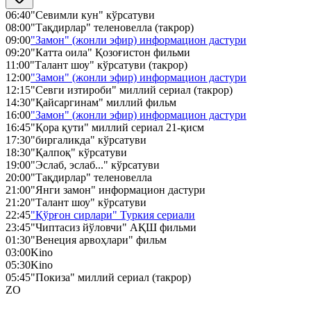
06:40
"Севимли кун" кўрсатуви
08:00
"Тақдирлар" теленовелла (такрор)
09:00
"Замон" (жонли эфир) информацион дастури
09:20
"Катта оила" Қозоғистон фильми
11:00
"Талант шоу" кўрсатуви (такрор)
12:00
"Замон" (жонли эфир) информацион дастури
12:15
"Севги изтироби" миллий сериал (такрор)
14:30
"Қайсаргинам" миллий фильм
16:00
"Замон" (жонли эфир) информацион дастури
16:45
"Қора қути" миллий сериал 21-қисм
17:30
"биргаликда" кўрсатуви
18:30
"Қалпоқ" кўрсатуви
19:00
"Эслаб, эслаб..." кўрсатуви
20:00
"Тақдирлар" теленовелла
21:00
"Янги замон" информацион дастури
21:20
"Талант шоу" кўрсатуви
22:45
"Қўрғон сирлари" Туркия сериали
23:45
"Чиптасиз йўловчи" АҚШ фильми
01:30
"Венеция арвоҳлари" фильм
03:00
Kino
05:30
Kino
05:45
"Покиза" миллий сериал (такрор)
ZO