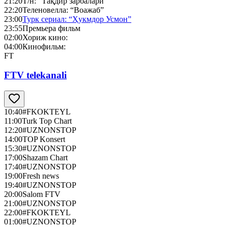
21:20
Т/н: “Тақдир зарбалари”
22:20
Теленовелла: “Воажаб”
23:00
Турк сериал: “Ҳукмдор Усмон”
23:55
Премьера фильм
02:00
Хориж кино:
04:00
Кинофильм:
FT
FTV telekanali
10:40
#FKOKTEYL
11:00
Turk Top Chart
12:20
#UZNONSTOP
14:00
TOP Konsert
15:30
#UZNONSTOP
17:00
Shazam Chart
17:40
#UZNONSTOP
19:00
Fresh news
19:40
#UZNONSTOP
20:00
Salom FTV
21:00
#UZNONSTOP
22:00
#FKOKTEYL
01:00
#UZNONSTOP