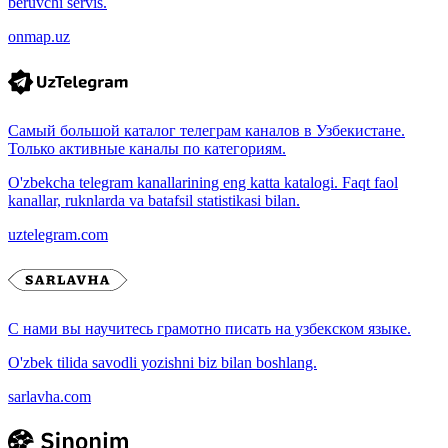
beruvchi servis.
onmap.uz
Самый большой каталог телеграм каналов в Узбекистане.
Только активные каналы по категориям.
O'zbekcha telegram kanallarining eng katta katalogi. Faqt faol
kanallar, ruknlarda va batafsil statistikasi bilan.
uztelegram.com
С нами вы научитесь грамотно писать на узбекском языке.
O'zbek tilida savodli yozishni biz bilan boshlang.
sarlavha.com