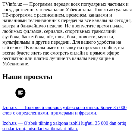
TVinfo.uz — Программа передач всех популярных частных и
государственных телеканалов Узбекистана. Только актуальная
ТВ-программа с расписанием, временем, каналами и
названиями телевизионных передач на все каналы на сегодня,
завтра и ближайшую неделю. Не пропустите время начала
любимых фильмов, сериалов, спортивных трансляций
футбола, баскетбола, ufc, mma, бокс, новости, музыка,
мультфильмы и другие передачи. Для вашего удобства на
сайте все ТВ каналы имеют ссылку на просмотр online, вы
всегда будете знать где смотреть онлайн в прямом эфире
бесплатно или платно лучшие тв каналы вещающие в
Узбекистане.
Наши проекты
Izoh.uz — Толковый словарь узбекского языка. Более 35 000
слов с определениями, примерами и фразами.
Izoh.uz — O'zbek tilining xalqona izohli lug'ati. 35 000 dan ortiq
so'zlar izohi, misollari va iboralari bilan.