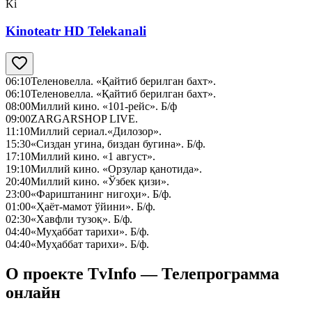
Ki
Kinoteatr HD Telekanali
06:10
Теленовелла. «Қайтиб берилган бахт».
06:10
Теленовелла. «Қайтиб берилган бахт».
08:00
Миллий кино. «101-рейс». Б/ф
09:00
ZARGARSHOP LIVE.
11:10
Миллий сериал.«Дилозор».
15:30
«Сиздан угина, биздан бугина». Б/ф.
17:10
Миллий кино. «1 август».
19:10
Миллий кино. «Орзулар қанотида».
20:40
Миллий кино. «Ўзбек қизи».
23:00
«Фариштанинг нигоҳи». Б/ф.
01:00
«Ҳаёт-мамот ўйини». Б/ф.
02:30
«Хавфли тузоқ». Б/ф.
04:40
«Муҳаббат тарихи». Б/ф.
04:40
«Муҳаббат тарихи». Б/ф.
О проекте TvInfo — Телепрограмма
онлайн