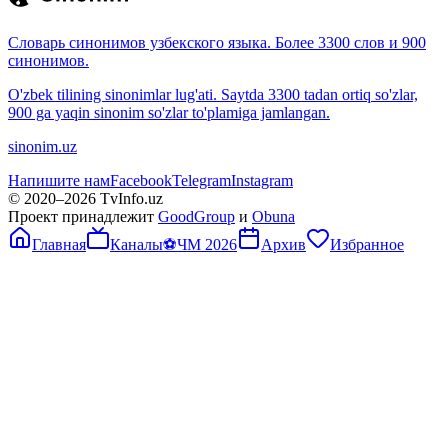
Словарь синонимов узбекского языка. Более 3300 слов и 900
синонимов.
O'zbek tilining sinonimlar lug'ati. Saytda 3300 tadan ortiq so'zlar,
900 ga yaqin sinonim so'zlar to'plamiga jamlangan.
sinonim.uz
Напишите нам
Facebook
Telegram
Instagram
© 2020–
2026
TvInfo.uz
Проект принадлежит
GoodGroup
и
Obuna
Главная
Каналы
⚽
ЧМ 2026
Архив
Избранное