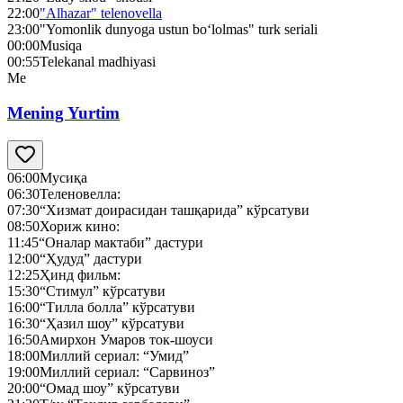
22:00
"Alhazar" telenovella
23:00
"Yomonlik dunyoga ustun bo‘lolmas" turk seriali
00:00
Musiqa
00:55
Telekanal madhiyasi
Me
Mening Yurtim
06:00
Мусиқа
06:30
Теленовелла:
07:30
“Хизмат доирасидан ташқарида” кўрсатуви
08:50
Хориж кино:
11:45
“Оналар мактаби” дастури
12:00
“Ҳудуд” дастури
12:25
Ҳинд фильм:
15:30
“Стимул” кўрсатуви
16:00
“Тилла болла” кўрсатуви
16:30
“Ҳазил шоу” кўрсатуви
16:50
Амирхон Умаров ток-шоуси
18:00
Миллий сериал: “Умид”
19:00
Миллий сериал: “Сарвиноз”
20:00
“Омад шоу” кўрсатуви