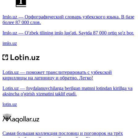
Imlo.uz — Орфографический словарь узбекского языка. В базе
более 87 000 слов.
Imlo.uz — O'zbek tilining imlo lug'ati. Saytda 87 000 ortiq so'z bor.
imlo.uz
Lotin.uz — поможет транслитерировать с узбекской
кириллицы на латиницу и обратно. Легко!
Lotin.uz — foydalanuvchilarga berilgan matnni lotindan kirillga va
aksincha o'girish xizmatini taklif etadi.
lotin.uz
Самая большая коллекция пословиц и поговорок на трёх