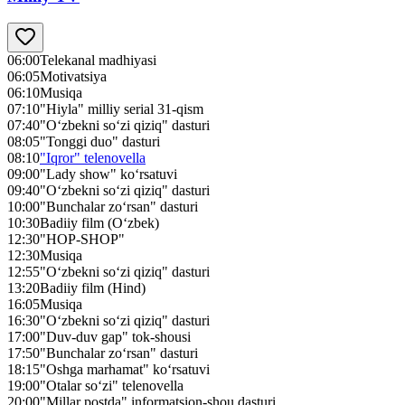
06:00
Telekanal madhiyasi
06:05
Motivatsiya
06:10
Musiqa
07:10
"Hiyla" milliy serial 31-qism
07:40
"O‘zbekni so‘zi qiziq" dasturi
08:05
"Tonggi duo" dasturi
08:10
"Iqror" telenovella
09:00
"Lady show" ko‘rsatuvi
09:40
"O‘zbekni so‘zi qiziq" dasturi
10:00
"Bunchalar zo‘rsan" dasturi
10:30
Badiiy film (O‘zbek)
12:30
"HOP-SHOP"
12:30
Musiqa
12:55
"O‘zbekni so‘zi qiziq" dasturi
13:20
Badiiy film (Hind)
16:05
Musiqa
16:30
"O‘zbekni so‘zi qiziq" dasturi
17:00
"Duv-duv gap" tok-shousi
17:50
"Bunchalar zo‘rsan" dasturi
18:15
"Oshga marhamat" ko‘rsatuvi
19:00
"Otalar so‘zi" telenovella
20:00
"Millar postda" informatsion-shou dasturi