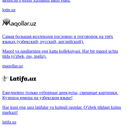
aksincha o'girish xizmatini taklif etadi.
lotin.uz
Самая большая коллекция пословиц и поговорок на трёх
языках (узбекский, русский, английский).
Maqol va naqllarning eng katta kolleksiyasi. Har bir maqol uchta
tilda (o'zbek, rus, ingliz).
maqollar.uz
Ежедневно только отборные анекдоты, смешные картинки.
Кузница юмора на узбекском языке!
Har kuni eng sara latifalar va kulguli rasmlar. O'zbek tilidagi kulgu
markazi!
latifa.uz