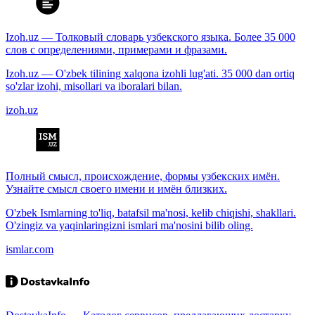
Izoh.uz — Толковый словарь узбекского языка. Более 35 000
слов с определениями, примерами и фразами.
Izoh.uz — O'zbek tilining xalqona izohli lug'ati. 35 000 dan ortiq
so'zlar izohi, misollari va iboralari bilan.
izoh.uz
Полный смысл, происхождение, формы узбекских имён.
Узнайте смысл своего имени и имён близких.
O'zbek Ismlarning to'liq, batafsil ma'nosi, kelib chiqishi, shakllari.
O'zingiz va yaqinlaringizni ismlari ma'nosini bilib oling.
ismlar.com