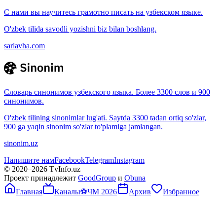
С нами вы научитесь грамотно писать на узбекском языке.
O'zbek tilida savodli yozishni biz bilan boshlang.
sarlavha.com
Словарь синонимов узбекского языка. Более 3300 слов и 900
синонимов.
O'zbek tilining sinonimlar lug'ati. Saytda 3300 tadan ortiq so'zlar,
900 ga yaqin sinonim so'zlar to'plamiga jamlangan.
sinonim.uz
Напишите нам
Facebook
Telegram
Instagram
© 2020–
2026
TvInfo.uz
Проект принадлежит
GoodGroup
и
Obuna
Главная
Каналы
⚽
ЧМ 2026
Архив
Избранное