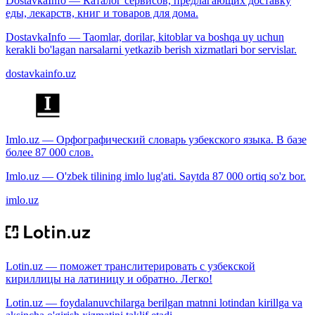
DostavkaInfo — Каталог сервисов, предлагающих доставку
еды, лекарств, книг и товаров для дома.
DostavkaInfo — Taomlar, dorilar, kitoblar va boshqa uy uchun
kerakli bo'lagan narsalarni yetkazib berish xizmatlari bor servislar.
dostavkainfo.uz
Imlo.uz — Орфографический словарь узбекского языка. В базе
более 87 000 слов.
Imlo.uz — O'zbek tilining imlo lug'ati. Saytda 87 000 ortiq so'z bor.
imlo.uz
Lotin.uz — поможет транслитерировать с узбекской
кириллицы на латиницу и обратно. Легко!
Lotin.uz — foydalanuvchilarga berilgan matnni lotindan kirillga va