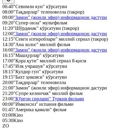
06:40
"Севимли кун" кўрсатуви
08:00
"Тақдирлар" теленовелла (такрор)
09:00
"Замон" (жонли эфир) информацион дастури
09:20
"Супер оила" мультфильм
11:20
"Шўрданак" кўрсатуви (такрор)
12:00
"Замон" (жонли эфир) информацион дастури
12:15
"Севги изтироблари" миллий сериал (такрор)
14:30
"Ана холос" миллий фильм
16:00
"Замон" (жонли эфир) информацион дастури
16:15
"Машҳурлар" кўрсатуви
17:00
"Қора қути" миллий сериал 8-қисм
17:45
"Илк учрашув" кўрсатуви
18:15
"Кулдир гуп" кўрсатуви
19:15
"Бахт ҳикояси" кўрсатуви
20:00
"Тақдирлар" теленовелла
21:00
"Замон" (жонли эфир) информацион дастури
21:20
"Супре келинчак" миллий фильм
23:00
"Қўрғон сирлари" Туркия фильми
00:00
"Имконсиз" испания фильми
01:45
"Америка қамали" фильм
03:00
Kino
05:30
Kino
ZO