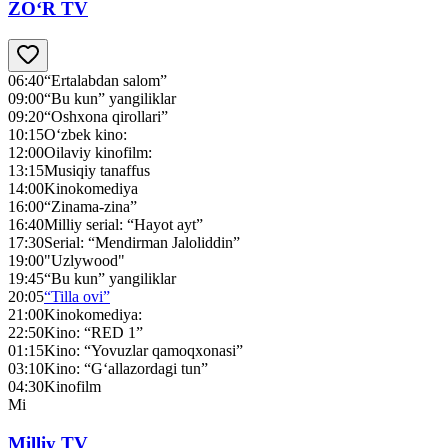
ZO‘R TV
06:40
“Ertalabdan salom”
09:00
“Bu kun” yangiliklar
09:20
“Oshxona qirollari”
10:15
O‘zbek kino:
12:00
Oilaviy kinofilm:
13:15
Musiqiy tanaffus
14:00
Kinokomediya
16:00
“Zinama-zina”
16:40
Milliy serial: “Hayot ayt”
17:30
Serial: “Mendirman Jaloliddin”
19:00
"Uzlywood"
19:45
“Bu kun” yangiliklar
20:05
“Tilla ovi”
21:00
Kinokomediya:
22:50
Kino: “RED 1”
01:15
Kino: “Yovuzlar qamoqxonasi”
03:10
Kino: “G‘allazordagi tun”
04:30
Kinofilm
Mi
Milliy TV