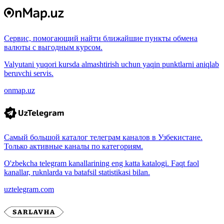
Сервис, помогающий найти ближайшие пункты обмена
валюты с выгодным курсом.
Valyutani yuqori kursda almashtirish uchun yaqin punktlarni aniqlab
beruvchi servis.
onmap.uz
Самый большой каталог телеграм каналов в Узбекистане.
Только активные каналы по категориям.
O'zbekcha telegram kanallarining eng katta katalogi. Faqt faol
kanallar, ruknlarda va batafsil statistikasi bilan.
uztelegram.com