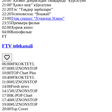
20:00
“Хизмат доирасидан ташқарида” кўрсатуви
21:00
“Ҳазил шоу” кўрсатуви
21:20
Т/н: “Тақдир зарбалари”
22:20
Теленовелла: “Воажаб”
23:00
Турк сериал: “Ҳукмдор Усмон”
23:55
Премьера фильм
02:00
Хориж кино:
04:00
Кинофильм:
FT
FTV telekanali
06:00
#FKOKTEYL
07:00
#UZNONSTOP
10:00
TOP Chart Plus
10:40
#FKOKTEYL
11:00
#UZNONSTOP
14:00
Fresh news
14:15
#UZNONSTOP
17:00
K-POP Chart
17:40
#UZNONSTOP
19:00
#UZNONSTOP
20:00
Top Cover