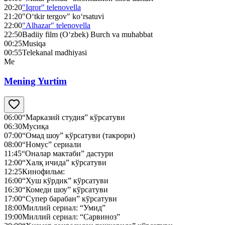
20:20
"Iqror" telenovella
21:20
"O‘tkir tergov" ko‘rsatuvi
22:00
"Alhazar" telenovella
22:50
Badiiy film (O‘zbek) Burch va muhabbat
00:25
Musiqa
00:55
Telekanal madhiyasi
Me
Mening Yurtim
06:00
“Марказий студия” кўрсатуви
06:30
Мусиқа
07:00
“Омад шоу” кўрсатуви (такрори)
08:00
“Номус” сериали
11:45
“Оналар мактаби” дастури
12:00
“Халқ ичида” кўрсатуви
12:25
Кинофильм:
16:00
“Хуш кўрдик” кўрсатуви
16:30
“Комеди шоу” кўрсатуви
17:00
“Супер барабан” кўрсатуви
18:00
Миллий сериал: “Умид”
19:00
Миллий сериал: “Сарвиноз”