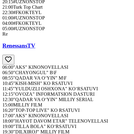
20:15
#UZNONSTOP
21:00
Turk Top Chart
22:30
#FKOKTEYL
01:00
#UZNONSTOP
04:00
#FKOKTEYL
05:00
#UZNONSTOP
Re
RenessansTV
06:00
"AKS" KINONOVELLASI
06:50
"CHAYONGUL" B\F
08:55
"QADAR VA O‘YIN" M\F
10:45
"KISH-MISH" KO RSATUVI
11:45
"YULDUZLI OSHXONA" KO‘RSATUVI
12:15
"OVOZA" INFORMATSION DASTURI
12:30
"QADAR VA O‘YIN" MILLIY SERIAL
15:00
MILLIY FILM
16:20
"TOP-TOP LIVE" KO RSATUVI
17:00
"AKS" KINONOVELLASI
18:00
"HAYOT DAVOM ETAR" TELENOVELLASI
19:00
"TILLA BOLA" KO‘RSATUVI
19:30
"DILXIROJ" MILLIY FILM