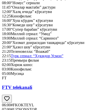
08:00
“Номус” сериали
11:45
“Оналар мактаби” дастури
12:00
“Халқ ичида” кўрсатуви
12:25
Кинофильм:
16:00
“Хуш кўрдик” кўрсатуви
16:30
“Комеди шоу” кўрсатуви
17:00
“Супер барабан” кўрсатуви
18:00
Миллий сериал: “Умид”
19:00
Миллий сериал: “Сарвиноз”
20:00
“Хизмат доирасидан ташқарида” кўрсатуви
21:00
“Ҳазил шоу” кўрсатуви
21:20
Теленовелла: “Воажаб”
22:15
Турк сериал: “Ҳукмдор Усмон”
23:15
Премьера фильм
02:00
Хориж кино:
03:00
Кинофильм:
05:00
Мусиқа
FT
FTV telekanali
06:00
#FKOKTEYL
07:00
#UZNONSTOP