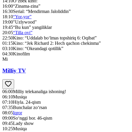
14:10
O‘zbek kino:
16:00
“Zinama-zina”
16:30
Serial: “Mendirman Jaloliddin”
18:10
“Yor-yor”
19:00
"Uzlywood"
19:45
“Bu kun” yangiliklar
20:05
“Tilla ovi”
22:50
Kino: “Uddalab bo‘lmas topshiriq 6: Oqibat”
01:15
Kino: “Jek Richard 2: Hech qachon chekinma”
03:10
Kino: “Okeandagi qotillik”
04:30
Kinofilm
Mi
Milliy TV
06:00
Milliy telekanaliga ishoning!
06:10
Musiqa
07:10
Hiyla. 24-qism
07:35
Bunchalar zo‘rsan
08:05
Iqror
09:00
So‘nggi bor. 46-qism
09:45
Lady show
10:25
Musiqa