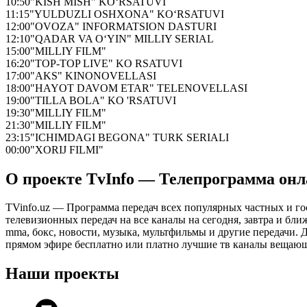
10:50
"KISH MISH" KO‘RSATUVI
11:15
"YULDUZLI OSHXONA" KO‘RSATUVI
12:00
"OVOZA" INFORMATSION DASTURI
12:10
"QADAR VA O‘YIN" MILLIY SERIAL
15:00
"MILLIY FILM"
16:20
"TOP-TOP LIVE" KO RSATUVI
17:00
"AKS" KINONOVELLASI
18:00
"HAYOT DAVOM ETAR" TELENOVELLASI
19:00
"TILLA BOLA" KO 'RSATUVI
19:30
"MILLIY FILM"
21:30
"MILLIY FILM"
23:15
"ICHIMDAGI BEGONA" TURK SERIALI
00:00
"XORIJ FILMI"
О проекте TvInfo — Телепрограмма он
TVinfo.uz — Программа передач всех популярных частных и го
телевизионных передач на все каналы на сегодня, завтра и бл
mma, бокс, новости, музыка, мультфильмы и другие передачи. Дл
прямом эфире бесплатно или платно лучшие тв каналы вещающ
Наши проекты