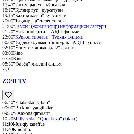
17:45
"Илк учрашув" кўрсатуви
18:15
"Кулдир гуп" кўрсатуви
19:15
"Бахт ҳикояси" кўрсатуви
20:00
"Тақдирлар" теленовелла
21:00
"Замон" (жонли эфир) информацион дастури
21:20
"Нотаниш қотил" АҚШ фильми
23:00
"Қўрғон сирлари" Туркия фильми
00:00
"Уддалаб бўлмас топшириқ" АҚШ фильми
02:10
"Ўлим исканжасида 2" фильм
03:00
Kino
05:30
Kino
05:30
"Фарёд" миллий фильм
ZO
ZO‘R TV
06:40
“Ertalabdan salom”
09:00
“Bu kun” yangiliklar
09:20
“Oshxona qirollari”
10:20
Milliy serial: “Qora beva” (takror)
11:10
Musiqiy tanaffus
11:40
Kinofilm: