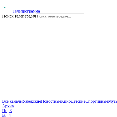
Телепрограмма
Поиск телепередач
Все каналы
Узбекские
Новостные
Кино
Детские
Спортивные
Муз
Архив
Пн, 3
Вт, 4