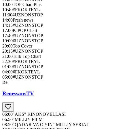
10:00
TOP Chart Plus
10:40
#FKOKTEYL
11:00
#UZNONSTOP
14:00
Fresh news
14:15
#UZNONSTOP
17:00
K-POP Chart
17:40
#UZNONSTOP
19:00
#UZNONSTOP
20:00
Top Cover
20:15
#UZNONSTOP
21:00
Turk Top Chart
22:30
#FKOKTEYL
01:00
#UZNONSTOP
04:00
#FKOKTEYL
05:00
#UZNONSTOP
Re
RenessansTV
06:00
"AKS" KINONOVELLASI
06:50
"MILLIY FILM"
08:50
"QADAR VA O YIN" MILLIY SERIAL