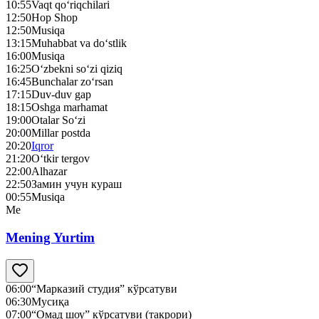
10:55
Vaqt qo‘riqchilari
12:50
Hop Shop
12:50
Musiqa
13:15
Muhabbat va do‘stlik
16:00
Musiqa
16:25
O‘zbekni so‘zi qiziq
16:45
Bunchalar zo‘rsan
17:15
Duv-duv gap
18:15
Oshga marhamat
19:00
Otalar So‘zi
20:00
Millar postda
20:20
Iqror
21:20
O‘tkir tergov
22:00
Alhazar
22:50
Замин учун кураш
00:55
Musiqa
Me
Mening Yurtim
06:00
“Марказий студия” кўрсатуви
06:30
Мусиқа
07:00
“Омад шоу” кўрсатуви (такрори)