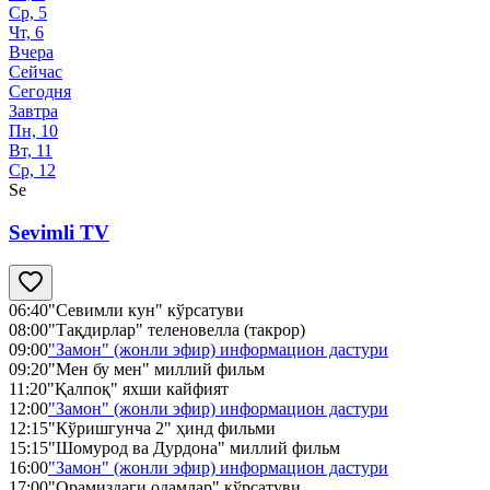
Ср, 5
Чт, 6
Вчера
Сейчас
Сегодня
Завтра
Пн, 10
Вт, 11
Ср, 12
Se
Sevimli TV
06:40
"Севимли кун" кўрсатуви
08:00
"Тақдирлар" теленовелла (такрор)
09:00
"Замон" (жонли эфир) информацион дастури
09:20
"Мен бу мен" миллий фильм
11:20
"Қалпоқ" яхши кайфият
12:00
"Замон" (жонли эфир) информацион дастури
12:15
"Кўришгунча 2" ҳинд фильми
15:15
"Шомурод ва Дурдона" миллий фильм
16:00
"Замон" (жонли эфир) информацион дастури
17:00
"Орамиздаги одамлар" кўрсатуви