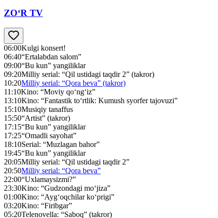
ZO‘R TV
06:00
Kulgi konsert!
06:40
“Ertalabdan salom”
09:00
“Bu kun” yangiliklar
09:20
Milliy serial: “Qil ustidagi taqdir 2” (takror)
10:20
Milliy serial: “Qora beva” (takror)
11:10
Kino: “Moviy qo‘ng‘iz”
13:10
Kino: “Fantastik to‘rtlik: Kumush syorfer tajovuzi”
15:10
Musiqiy tanaffus
15:50
“Artist” (takror)
17:15
“Bu kun” yangiliklar
17:25
“Omadli sayohat”
18:10
Serial: “Muzlagan bahor”
19:45
“Bu kun” yangiliklar
20:05
Milliy serial: “Qil ustidagi taqdir 2”
20:50
Milliy serial: “Qora beva”
22:00
“Uxlamaysizmi?”
23:30
Kino: “Gudzondagi mo‘jiza”
01:00
Kino: “Ayg‘oqchilar ko‘prigi”
03:20
Kino: “Firibgar”
05:20
Telenovella: “Saboq” (takror)