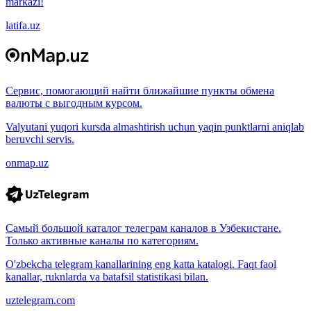
markazi!
latifa.uz
Сервис, помогающий найти ближайшие пункты обмена
валюты с выгодным курсом.
Valyutani yuqori kursda almashtirish uchun yaqin punktlarni aniqlab
beruvchi servis.
onmap.uz
Самый большой каталог телеграм каналов в Узбекистане.
Только активные каналы по категориям.
O'zbekcha telegram kanallarining eng katta katalogi. Faqt faol
kanallar, ruknlarda va batafsil statistikasi bilan.
uztelegram.com