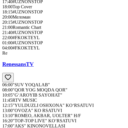
17:40
#UZNONSTOP
18:00
Top Cover
18:15
#UZNONSTOP
20:00
Меломан
20:15
#UZNONSTOP
21:00
Romantic Chart
21:40
#UZNONSTOP
22:00
#FKOKTEYL
01:00
#UZNONSTOP
04:00
#FKOKTEYL
Re
RenessansTV
06:00
"SUV YOQALAB"
08:00
"QOR YOG MOQDA QOR"
10:05
"G‘AROYIB SAYOHAT"
11:45
RTV MUSIC
12:15
"YULDUZLI OSHXONA" KO‘RSATUVI
13:00
"OVOZA" KO RSATUVI
13:10
"ROMEO, AKBAR, UOLTER" H/F
16:20
"TOP-TOP LIVE" KO‘RSATUVI
17:00
"AKS" KINONOVELLASI