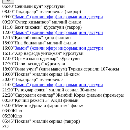
06:40
"Севимли кун" кўрсатуви
08:00
"Тақдирлар" теленовелла (такрор)
09:00
"Замон" (жонли эфир) информацион дастури
09:20
"Супер хизматкор" миллий фильм
11:10
"Бахт ҳикояси" кўрсатуви (такрор)
12:00
"Замон" (жонли эфир) информацион дастури
12:15
"Қаллоб ошиқ" ҳинд фильми
15:00
"Яна бошланди" миллий фильм
16:00
"Замон" (жонли эфир) информацион дастури
16:15
"Ҳар нафасда уйғоқман" кўрсатуви
17:00
"Орамиздаги одамлар" кўрсатуви
17:30
"Олов пазанда" кўрсатуви
18:00
"Оила учун" (янги мавсум) Туркия сериали 107-қисм
19:00
"Покиза" миллий сериал 18-қисм
20:00
"Тақдирлар" теленовелла
21:00
"Замон" (жонли эфир) информацион дастури
21:20
"Гуноҳлар сояси" миллий сериал 30-қисм
22:20
"Саҳродаги овчилар" Жанбий Корея фильми (премьера)
00:30
"Қочиш режаси 3" АҚШ фильми
02:00
"Меинг қўриқчи фариштам" фильм
03:00
Kino
05:30
Kino
05:45
"Покиза" миллий сериал (такрор)
ZO