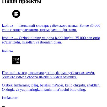
Наши проекты
Izoh.uz — Толковый словарь узбекского языка. Более 35 000
слов с определениями, примерами и фразами.
Izoh.uz — O'zbek tilining xalqona izohli lug'ati. 35 000 dan ortiq
so'zlar izohi, misollari va iboralari bilan.
izoh.uz
Полный смысл, происхождение, формы узбекских имён.
Узнайте смысл своего имени и имён близких.
O'zbek Ismlarning to'liq, batafsil ma'nosi, kelib chiqishi, shakllari.
O'zingiz va yaqinlaringizni ismlari ma'nosini bilib oling.
ismlar.com