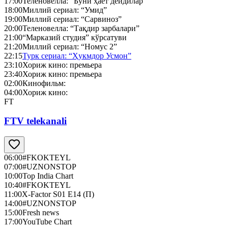
17:00
Теленовелла: “Буни ҳаёт дейдилар”
18:00
Миллий сериал: “Умид”
19:00
Миллий сериал: “Сарвиноз”
20:00
Теленовелла: “Тақдир зарбалари”
21:00
“Марказий студия” кўрсатуви
21:20
Миллий сериал: “Номус 2”
22:15
Турк сериал: “Ҳукмдор Усмон”
23:10
Хориж кино: премьера
23:40
Хориж кино: премьера
02:00
Кинофильм:
04:00
Хориж кино:
FT
FTV telekanali
06:00
#FKOKTEYL
07:00
#UZNONSTOP
10:00
Top India Chart
10:40
#FKOKTEYL
11:00
X-Factor S01 E14 (П)
14:00
#UZNONSTOP
15:00
Fresh news
17:00
YouTube Chart