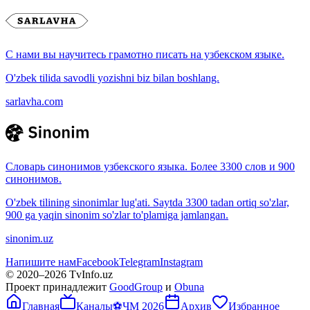
С нами вы научитесь грамотно писать на узбекском языке.
O'zbek tilida savodli yozishni biz bilan boshlang.
sarlavha.com
Словарь синонимов узбекского языка. Более 3300 слов и 900
синонимов.
O'zbek tilining sinonimlar lug'ati. Saytda 3300 tadan ortiq so'zlar,
900 ga yaqin sinonim so'zlar to'plamiga jamlangan.
sinonim.uz
Напишите нам
Facebook
Telegram
Instagram
© 2020–
2026
TvInfo.uz
Проект принадлежит
GoodGroup
и
Obuna
Главная
Каналы
⚽
ЧМ 2026
Архив
Избранное