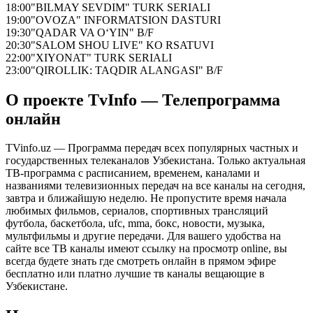
18:00
"BILMAY SEVDIM" TURK SERIALI
19:00
"OVOZA" INFORMATSION DASTURI
19:30
"QADAR VA O‘YIN" B/F
20:30
"SALOM SHOU LIVE" KO RSATUVI
22:00
"XIYONAT" TURK SERIALI
23:00
"QIROLLIK: TAQDIR ALANGASI" B/F
О проекте TvInfo — Телепрограмма
онлайн
TVinfo.uz — Программа передач всех популярных частных и
государственных телеканалов Узбекистана. Только актуальная
ТВ-программа с расписанием, временем, каналами и
названиями телевизионных передач на все каналы на сегодня,
завтра и ближайшую неделю. Не пропустите время начала
любимых фильмов, сериалов, спортивных трансляций
футбола, баскетбола, ufc, mma, бокс, новости, музыка,
мультфильмы и другие передачи. Для вашего удобства на
сайте все ТВ каналы имеют ссылку на просмотр online, вы
всегда будете знать где смотреть онлайн в прямом эфире
бесплатно или платно лучшие тв каналы вещающие в
Узбекистане.