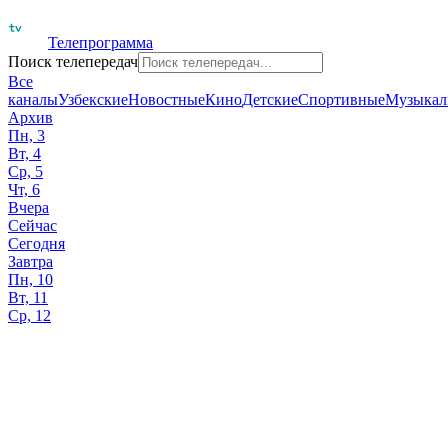
Телепрограмма
Поиск телепередач
Все
каналы
Узбекские
Новостные
Кино
Детские
Спортивные
Музыкал
Архив
Пн, 3
Вт, 4
Ср, 5
Чт, 6
Вчера
Сейчас
Сегодня
Завтра
Пн, 10
Вт, 11
Ср, 12