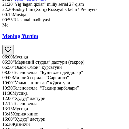
21:20
"Yig‘lagan qizlar" milliy serial 27-qism
22:20
Badiiy film (Xorij) Rossiyalik kelin \ Premyera
00:15
Musiqa
00:55
Telekanal madhiyasi
Me
Mening Yurtim
06:00
Мусиқа
06:30
“Марказий студия” дастури (такрор)
06:50
“Омон-Омон” кўрсатуви
08:00
Теленовелла: “Буни ҳаёт дейдилар”
09:00
Миллий сериал: “Сарвиноз”
10:00
“Ўзимизнинг гап” кўрсатуви
10:30
Теленовелла: “Тақдир зарбалари”
11:30
Мусиқа
12:00
“Ҳудуд” дастури
12:15
Теленовелла:
13:15
Мусиқа
13:45
Хориж кино:
16:00
“Ҳудуд” дастури
16:30
Қизиқчи