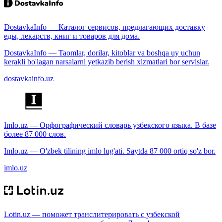
DostavkaInfo — Каталог сервисов, предлагающих доставку
еды, лекарств, книг и товаров для дома.
DostavkaInfo — Taomlar, dorilar, kitoblar va boshqa uy uchun
kerakli bo'lagan narsalarni yetkazib berish xizmatlari bor servislar.
dostavkainfo.uz
Imlo.uz — Орфографический словарь узбекского языка. В базе
более 87 000 слов.
Imlo.uz — O'zbek tilining imlo lug'ati. Saytda 87 000 ortiq so'z bor.
imlo.uz
Lotin.uz — поможет транслитерировать с узбекской