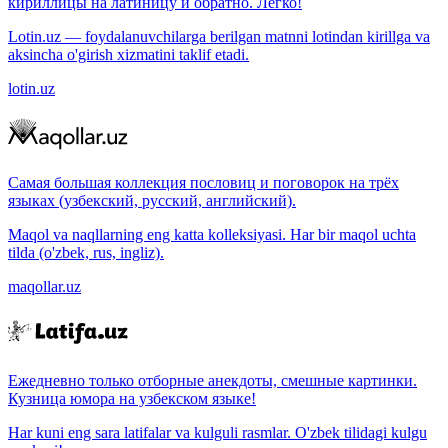
кириллицы на латиницу и обратно. Легко!
Lotin.uz — foydalanuvchilarga berilgan matnni lotindan kirillga va
aksincha o'girish xizmatini taklif etadi.
lotin.uz
Самая большая коллекция пословиц и поговорок на трёх
языках (узбекский, русский, английский).
Maqol va naqllarning eng katta kolleksiyasi. Har bir maqol uchta
tilda (o'zbek, rus, ingliz).
maqollar.uz
Ежедневно только отборные анекдоты, смешные картинки.
Кузница юмора на узбекском языке!
Har kuni eng sara latifalar va kulguli rasmlar. O'zbek tilidagi kulgu