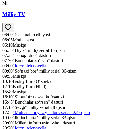
Mi
Milliy TV
06:00
Telekanal madhiyasi
06:05
Motivatsiya
06:10
Musiqa
06:35
"Hiyla" milliy serial 15-qism
07:25
"Tonggi duo" dasturi
07:30
"Bunchalar zo‘rsan" dasturi
08:00
"Iqror" telenovella
09:00
"So‘nggi bor" milliy serial 36-qism
09:55
Musiqa
10:10
Badiiy film (O‘zbek)
12:15
Badiiy film (Hind)
15:40
Musiqa
16:10
"Show biz news" ko‘rsatuvi
16:45
"Bunchalar zo‘rsan" dasturi
17:15
"Sevgi" milliy serial 28-qism
17:55
"Muhtasham yuz yil" turk seriali 229-qism
19:00
"Ikkinchi ota" milliy serial 33-qism
20:00
"Millar" informatsion-shou dasturi
20:20
"Iqror" telenovella