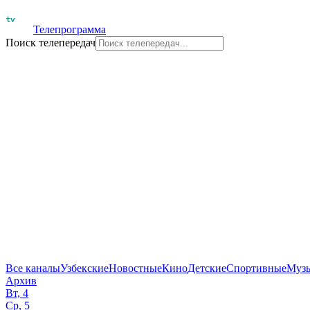
Телепрограмма
Поиск телепередач
Все каналы
Узбекские
Новостные
Кино
Детские
Спортивные
Муз
Архив
Вт, 4
Ср, 5