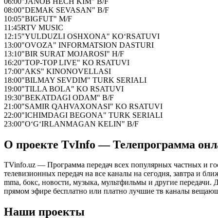
06:00
"JANOB HECH KIM" B/F
08:00
"DEMAK SEVASAN" B/F
10:05
"BIGFUT" M/F
11:45
RTV MUSIC
12:15
"YULDUZLI OSHXONA" KO‘RSATUVI
13:00
"OVOZA" INFORMATSION DASTURI
13:10
"BIR SURAT MOJAROSI" H/F
16:20
"TOP-TOP LIVE" KO RSATUVI
17:00
"AKS" KINONOVELLASI
18:00
"BILMAY SEVDIM" TURK SERIALI
19:00
"TILLA BOLA" KO RSATUVI
19:30
"BEKATDAGI ODAM" B/F
21:00
"SAMIR QAHVAXONASI" KO RSATUVI
22:00
"ICHIMDAGI BEGONA" TURK SERIALI
23:00
"O‘G‘IRLANMAGAN KELIN" B/F
О проекте TvInfo — Телепрограмма он
TVinfo.uz — Программа передач всех популярных частных и го
телевизионных передач на все каналы на сегодня, завтра и бл
mma, бокс, новости, музыка, мультфильмы и другие передачи. Дл
прямом эфире бесплатно или платно лучшие тв каналы вещающ
Наши проекты