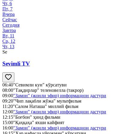
Чт, 6
Пт, 7
Вчера
Сейчас
Сегодня
Завтра
Вт, 11
Ср, 12
Чт, 13
Se
Sevimli TV
06:40
"Севимли кун" кўрсатуви
08:00
"Тақдирлар" теленовелла (такрор)
09:00
"Замон" (жонли эфир) информацион дастури
09:20
"Чип лақабли жўжа" мультфильм
11:20
"Салом Наташа" миллий фильм
12:00
"Замон" (жонли эфир) информацион дастури
12:15
"Боғбон" ҳинд фильми
15:00
"Қаҳқаҳа" яхши кайфият
16:00
"Замон" (жонли эфир) информацион дастури
16:15
"Ҳар нафасда уйғоқман" кўрсатуви