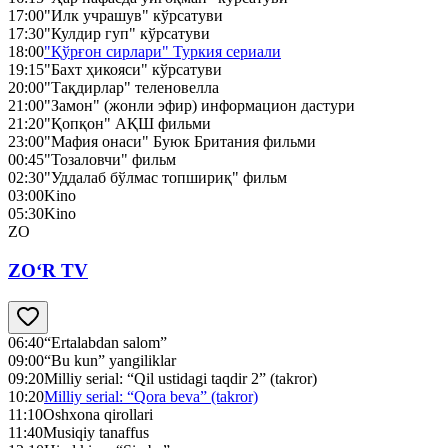
17:00
"Илк учрашув" кўрсатуви
17:30
"Кулдир гуп" кўрсатуви
18:00
"Қўрғон сирлари" Туркия сериали
19:15
"Бахт ҳикояси" кўрсатуви
20:00
"Тақдирлар" теленовелла
21:00
"Замон" (жонли эфир) информацион дастури
21:20
"Қопқон" АҚШ фильми
23:00
"Мафия онаси" Буюк Британия фильми
00:45
"Тозаловчи" фильм
02:30
"Уддалаб бўлмас топшириқ" фильм
03:00
Kino
05:30
Kino
ZO
ZO‘R TV
06:40
“Ertalabdan salom”
09:00
“Bu kun” yangiliklar
09:20
Milliy serial: “Qil ustidagi taqdir 2” (takror)
10:20
Milliy serial: “Qora beva” (takror)
11:10
Oshxona qirollari
11:40
Musiqiy tanaffus