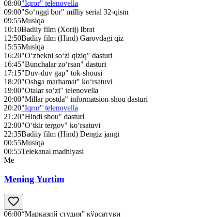
08:00
"Iqror" telenovella
09:00
"So‘nggi bor" milliy serial 32-qism
09:55
Musiqa
10:10
Badiiy film (Xorij) Ibrat
12:50
Badiiy film (Hind) Garovdagi qiz
15:55
Musiqa
16:20
"O‘zbekni so‘zi qiziq" dasturi
16:45
"Bunchalar zo‘rsan" dasturi
17:15
"Duv-duv gap" tok-shousi
18:20
"Oshga marhamat" ko‘rsatuvi
19:00
"Otalar so‘zi" telenovella
20:00
"Millar postda" informatsion-shou dasturi
20:20
"Iqror" telenovella
21:20
"Hindi shou" dasturi
22:00
"O‘tkir tergov" ko‘rsatuvi
22:35
Badiiy film (Hind) Dengiz jangi
00:55
Musiqa
00:55
Telekanal madhiyasi
Me
Mening Yurtim
06:00
“Марказий студия” кўрсатуви