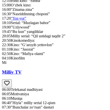
12:10
Hind kino: “Simba”
15:00
O‘zbek kino:
16:00
“Zinama-zina”
16:30
“Nasriddinning choponi”
17:20
“Yor-yor”
18:10
Serial: “Muzlagan bahor”
19:00
"Uzlywood"
19:45
“Bu kun” yangiliklar
20:05
Milliy serial: “Qil ustidagi taqdir 2”
20:50
Kinokomediya:
22:30
Kino: “G‘aroyib yettovlon”
01:10
Kino: “Jasorat”
02:50
Kino: “Mafiya olami”
04:10
Kinofilm
Mi
Milliy TV
06:00
Telekanal madhiyasi
06:05
Motivatsiya
06:10
Musiqa
06:40
"Hiyla" milliy serial 12-qism
07:30
"Bunchalar zo‘rsan" dasturi