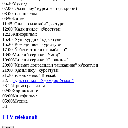
06:30
Мусиқа
07:00
“Омад шоу” кўрсатуви (такрори)
08:00
Теленовелла:
08:50
Кино:
11:45
“Оналар мактаби” дастури
12:00
“Халқ ичида” кўрсатуви
12:25
Кинофильм:
15:45
“Хуш кўрдик” кўрсатуви
16:20
“Комеди шоу” кўрсатуви
17:00
“Ўзбекистонлик талабалар”
18:00
Миллий сериал: “Умид”
19:00
Миллий сериал: “Сарвиноз”
20:00
“Хизмат доирасидан ташқарида” кўрсатуви
21:00
“Ҳазил шоу” кўрсатуви
21:20
Теленовелла: “Воажаб”
22:15
Турк сериал: “Ҳукмдор Усмон”
23:15
Премьера фильм
02:00
Хориж кино:
03:00
Кинофильм:
05:00
Мусиқа
FT
FTV telekanali