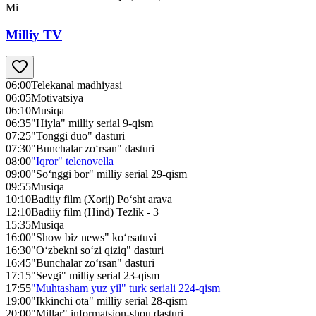
Mi
Milliy TV
06:00
Telekanal madhiyasi
06:05
Motivatsiya
06:10
Musiqa
06:35
"Hiyla" milliy serial 9-qism
07:25
"Tonggi duo" dasturi
07:30
"Bunchalar zo‘rsan" dasturi
08:00
"Iqror" telenovella
09:00
"So‘nggi bor" milliy serial 29-qism
09:55
Musiqa
10:10
Badiiy film (Xorij) Po‘sht arava
12:10
Badiiy film (Hind) Tezlik - 3
15:35
Musiqa
16:00
"Show biz news" ko‘rsatuvi
16:30
"O‘zbekni so‘zi qiziq" dasturi
16:45
"Bunchalar zo‘rsan" dasturi
17:15
"Sevgi" milliy serial 23-qism
17:55
"Muhtasham yuz yil" turk seriali 224-qism
19:00
"Ikkinchi ota" milliy serial 28-qism
20:00
"Millar" informatsion-shou dasturi