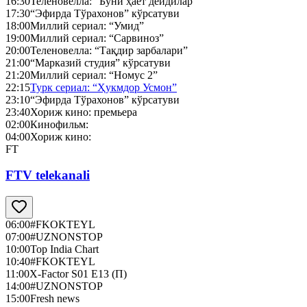
16:30
Теленовелла: “Буни ҳаёт дейдилар”
17:30
“Эфирда Тўрахонов” кўрсатуви
18:00
Миллий сериал: “Умид”
19:00
Миллий сериал: “Сарвиноз”
20:00
Теленовелла: “Тақдир зарбалари”
21:00
“Марказий студия” кўрсатуви
21:20
Миллий сериал: “Номус 2”
22:15
Турк сериал: “Ҳукмдор Усмон”
23:10
“Эфирда Тўрахонов” кўрсатуви
23:40
Хориж кино: премьера
02:00
Кинофильм:
04:00
Хориж кино:
FT
FTV telekanali
06:00
#FKOKTEYL
07:00
#UZNONSTOP
10:00
Top India Chart
10:40
#FKOKTEYL
11:00
X-Factor S01 E13 (П)
14:00
#UZNONSTOP
15:00
Fresh news