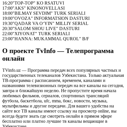
16:20
"TOP-TOP" KO RSATUVI
17:00
"AKS" KINONOVELLASI
18:00
"BILMAY SEVDIM" TURK SERIALI
19:00
"OVOZA" INFORMATSION DASTURI
19:30
"QADAR VA O‘YIN" MILLIY SERIAL
20:30
"SALOM SHOU LIVE" DASTURI
22:00
"XIYONAT" TURK SERIALI
23:00
"HANNA: MUKAMMAL QUROL" B/F
О проекте TvInfo — Телепрограмма
онлайн
TVinfo.uz — Программа передач всех популярных частных и
государственных телеканалов Узбекистана. Только актуальная
ТВ-программа с расписанием, временем, каналами и
названиями телевизионных передач на все каналы на сегодня,
завтра и ближайшую неделю. Не пропустите время начала
любимых фильмов, сериалов, спортивных трансляций
футбола, баскетбола, ufc, mma, бокс, новости, музыка,
мультфильмы и другие передачи. Для вашего удобства на
сайте все ТВ каналы имеют ссылку на просмотр online, вы
всегда будете знать где смотреть онлайн в прямом эфире
бесплатно или платно лучшие тв каналы вещающие в
Узбекистане.