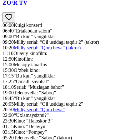
ZO‘R TV
06:00
Kulgi konsert!
06:40
“Ertalabdan salom”
09:00
“Bu kun” yangiliklar
09:20
Milliy serial: “Qil ustidagi taqdir 2” (takror)
10:20
Milliy serial: “Qora beva” (takror)
11:10
Oilaviy kinofilm:
12:50
Kinofilm:
15:00
Musiqiy tanaffus
15:30
O‘zbek kino:
17:15
“Bu kun” yangiliklar
17:25
“Omadli sayohat”
18:10
Serial: “Muzlagan bahor”
19:00
Telenovella: “Saboq”
19:45
“Bu kun” yangiliklar
20:05
Milliy serial: “Qil ustidagi taqdir 2”
20:50
Milliy serial: “Qora beva”
22:00
“Uxlamaysizmi?”
23:30
Kino: “Haloskor 3”
01:15
Kino: “Dejavyu”
03:15
Kino: “Pompey”
05:20
Telenovella: “Saboq” (takror)