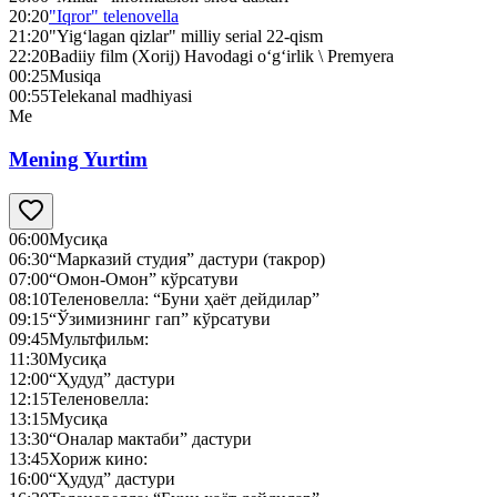
20:20
"Iqror" telenovella
21:20
"Yig‘lagan qizlar" milliy serial 22-qism
22:20
Badiiy film (Xorij) Havodagi o‘g‘irlik \ Premyera
00:25
Musiqa
00:55
Telekanal madhiyasi
Me
Mening Yurtim
06:00
Мусиқа
06:30
“Марказий студия” дастури (такрор)
07:00
“Омон-Омон” кўрсатуви
08:10
Теленовелла: “Буни ҳаёт дейдилар”
09:15
“Ўзимизнинг гап” кўрсатуви
09:45
Мультфильм:
11:30
Мусиқа
12:00
“Ҳудуд” дастури
12:15
Теленовелла:
13:15
Мусиқа
13:30
“Оналар мактаби” дастури
13:45
Хориж кино:
16:00
“Ҳудуд” дастури