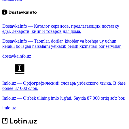
DostavkaInfo — Каталог сервисов, предлагающих доставку
еды, лекарств, книг и товаров для дома.
DostavkaInfo — Taomlar, dorilar, kitoblar va boshqa uy uchun
kerakli bo'lagan narsalarni yetkazib berish xizmatlari bor servislar.
dostavkainfo.uz
Imlo.uz — Орфографический словарь узбекского языка. В базе
более 87 000 слов.
Imlo.uz — O'zbek tilining imlo lug'ati. Saytda 87 000 ortiq so'z bor.
imlo.uz