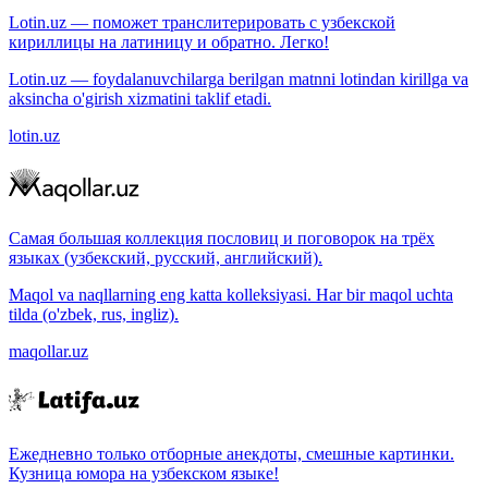
Lotin.uz — поможет транслитерировать с узбекской
кириллицы на латиницу и обратно. Легко!
Lotin.uz — foydalanuvchilarga berilgan matnni lotindan kirillga va
aksincha o'girish xizmatini taklif etadi.
lotin.uz
Самая большая коллекция пословиц и поговорок на трёх
языках (узбекский, русский, английский).
Maqol va naqllarning eng katta kolleksiyasi. Har bir maqol uchta
tilda (o'zbek, rus, ingliz).
maqollar.uz
Ежедневно только отборные анекдоты, смешные картинки.
Кузница юмора на узбекском языке!