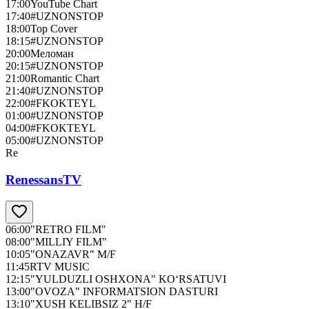
17:00
YouTube Chart
17:40
#UZNONSTOP
18:00
Top Cover
18:15
#UZNONSTOP
20:00
Меломан
20:15
#UZNONSTOP
21:00
Romantic Chart
21:40
#UZNONSTOP
22:00
#FKOKTEYL
01:00
#UZNONSTOP
04:00
#FKOKTEYL
05:00
#UZNONSTOP
Re
RenessansTV
06:00
"RETRO FILM"
08:00
"MILLIY FILM"
10:05
"ONAZAVR" M/F
11:45
RTV MUSIC
12:15
"YULDUZLI OSHXONA" KO‘RSATUVI
13:00
"OVOZA" INFORMATSION DASTURI
13:10
"XUSH KELIBSIZ 2" H/F