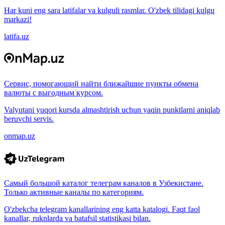
Har kuni eng sara latifalar va kulguli rasmlar. O'zbek tilidagi kulgu
markazi!
latifa.uz
Сервис, помогающий найти ближайшие пункты обмена
валюты с выгодным курсом.
Valyutani yuqori kursda almashtirish uchun yaqin punktlarni aniqlab
beruvchi servis.
onmap.uz
Самый большой каталог телеграм каналов в Узбекистане.
Только активные каналы по категориям.
O'zbekcha telegram kanallarining eng katta katalogi. Faqt faol
kanallar, ruknlarda va batafsil statistikasi bilan.