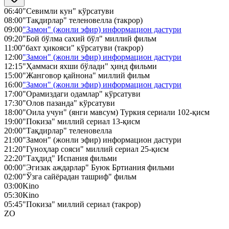
06:40
"Севимли кун" кўрсатуви
08:00
"Тақдирлар" теленовелла (такрор)
09:00
"Замон" (жонли эфир) информацион дастури
09:20
"Бой бўлма сахий бўл" миллий фильм
11:00
"бахт ҳикояси" кўрсатуви (такрор)
12:00
"Замон" (жонли эфир) информацион дастури
12:15
"Ҳаммаси яхши бўлади" ҳинд фильми
15:00
"Жанговор қайнона" миллий фильм
16:00
"Замон" (жонли эфир) информацион дастури
17:00
"Орамиздаги одамлар" кўрсатуви
17:30
"Олов пазанда" кўрсатуви
18:00
"Оила учун" (янги мавсум) Туркия сериали 102-қисм
19:00
"Покиза" миллий сериал 13-қисм
20:00
"Тақдирлар" теленовелла
21:00
"Замон" (жонли эфир) информацион дастури
21:20
"Гуноҳлар сояси" миллий сериал 25-қисм
22:20
"Таҳдид" Испания фильми
00:00
"Эгизак аждарлар" Буюк Бртиания фильми
02:00
"Ўзга сайёрадан ташриф" фильм
03:00
Kino
05:30
Kino
05:45
"Покиза" миллий сериал (такрор)
ZO