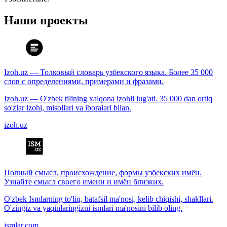
Наши проекты
Izoh.uz — Толковый словарь узбекского языка. Более 35 000
слов с определениями, примерами и фразами.
Izoh.uz — O'zbek tilining xalqona izohli lug'ati. 35 000 dan ortiq
so'zlar izohi, misollari va iboralari bilan.
izoh.uz
Полный смысл, происхождение, формы узбекских имён.
Узнайте смысл своего имени и имён близких.
O'zbek Ismlarning to'liq, batafsil ma'nosi, kelib chiqishi, shakllari.
O'zingiz va yaqinlaringizni ismlari ma'nosini bilib oling.
ismlar.com