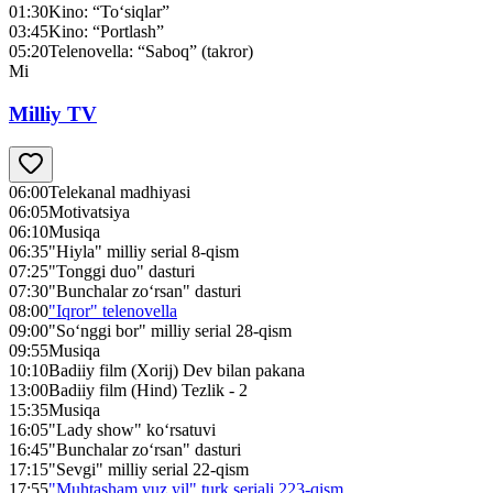
01:30
Kino: “To‘siqlar”
03:45
Kino: “Portlash”
05:20
Telenovella: “Saboq” (takror)
Mi
Milliy TV
06:00
Telekanal madhiyasi
06:05
Motivatsiya
06:10
Musiqa
06:35
"Hiyla" milliy serial 8-qism
07:25
"Tonggi duo" dasturi
07:30
"Bunchalar zo‘rsan" dasturi
08:00
"Iqror" telenovella
09:00
"So‘nggi bor" milliy serial 28-qism
09:55
Musiqa
10:10
Badiiy film (Xorij) Dev bilan pakana
13:00
Badiiy film (Hind) Tezlik - 2
15:35
Musiqa
16:05
"Lady show" ko‘rsatuvi
16:45
"Bunchalar zo‘rsan" dasturi
17:15
"Sevgi" milliy serial 22-qism
17:55
"Muhtasham yuz yil" turk seriali 223-qism