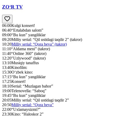
ZO‘R TV
06:00
Kulgi konsert!
06:40
“Ertalabdan salom”
09:00
“Bu kun” yangiliklar
09:20
Milliy serial: “Qil ustidagi taqdir 2” (takror)
10:20
Milliy serial: “Qora beva” (takror)
11:10
“Aldama meni” (takror)
11:40
“Online 360” (takror)
12:20
"Uzlywood" (takror)
13:10
Musiqiy tanaffus
13:40
Kinofilm:
15:30
O‘zbek kino:
17:15
“Bu kun” yangiliklar
17:25
Konsert!
18:10
Serial: “Muzlagan bahor”
19:00
Telenovella: “Saboq”
19:45
“Bu kun” yangiliklar
20:05
Milliy serial: “Qil ustidagi taqdir 2”
20:50
Milliy serial: “Qora beva”
22:00
“Uxlamaysizmi?”
23:30
Kino: “Haloskor 2”