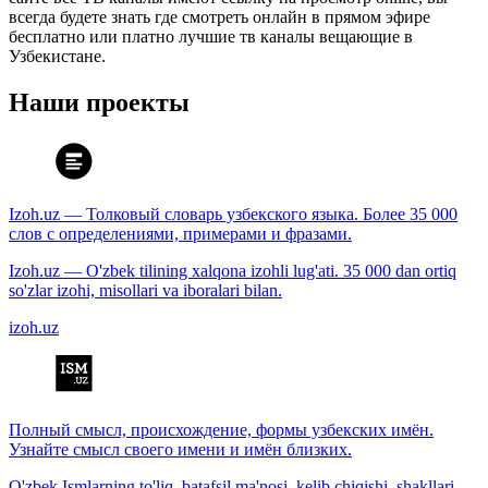
всегда будете знать где смотреть онлайн в прямом эфире
бесплатно или платно лучшие тв каналы вещающие в
Узбекистане.
Наши проекты
Izoh.uz — Толковый словарь узбекского языка. Более 35 000
слов с определениями, примерами и фразами.
Izoh.uz — O'zbek tilining xalqona izohli lug'ati. 35 000 dan ortiq
so'zlar izohi, misollari va iboralari bilan.
izoh.uz
Полный смысл, происхождение, формы узбекских имён.
Узнайте смысл своего имени и имён близких.
O'zbek Ismlarning to'liq, batafsil ma'nosi, kelib chiqishi, shakllari.