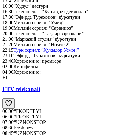
13:45
Хориж кино:
16:00
“Ҳудуд” дастури
16:30
Теленовелла: “Буни ҳаёт дейдилар”
17:30
“Эфирда Тўрахонов” кўрсатуви
18:00
Миллий сериал: “Умид”
19:00
Миллий сериал: “Сарвиноз”
20:00
Теленовелла: “Тақдир зарбалари”
21:00
“Марказий студия” кўрсатуви
21:20
Миллий сериал: “Номус 2”
22:15
Турк сериал: “Ҳукмдор Усмон”
23:10
“Эфирда Тўрахонов” кўрсатуви
23:40
Хориж кино: премьера
02:00
Кинофильм:
04:00
Хориж кино:
FT
FTV telekanali
06:00
#FKOKTEYL
06:00
#FKOKTEYL
07:00
#UZNONSTOP
08:30
Fresh news
08:45
#UZNONSTOP