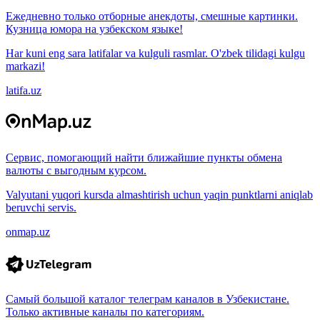
Ежедневно только отборные анекдоты, смешные картинки.
Кузница юмора на узбекском языке!
Har kuni eng sara latifalar va kulguli rasmlar. O'zbek tilidagi kulgu
markazi!
latifa.uz
Сервис, помогающий найти ближайшие пункты обмена
валюты с выгодным курсом.
Valyutani yuqori kursda almashtirish uchun yaqin punktlarni aniqlab
beruvchi servis.
onmap.uz
Самый большой каталог телеграм каналов в Узбекистане.
Только активные каналы по категориям.