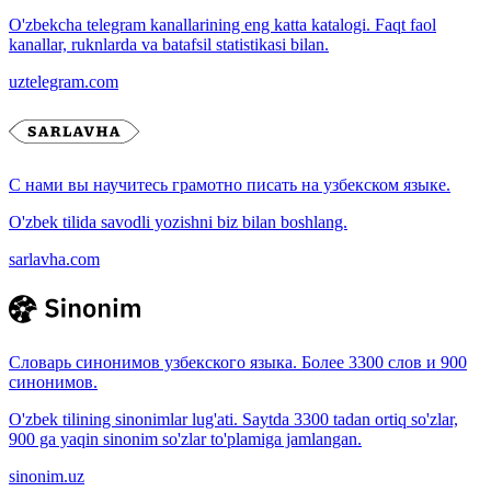
O'zbekcha telegram kanallarining eng katta katalogi. Faqt faol
kanallar, ruknlarda va batafsil statistikasi bilan.
uztelegram.com
С нами вы научитесь грамотно писать на узбекском языке.
O'zbek tilida savodli yozishni biz bilan boshlang.
sarlavha.com
Словарь синонимов узбекского языка. Более 3300 слов и 900
синонимов.
O'zbek tilining sinonimlar lug'ati. Saytda 3300 tadan ortiq so'zlar,
900 ga yaqin sinonim so'zlar to'plamiga jamlangan.
sinonim.uz