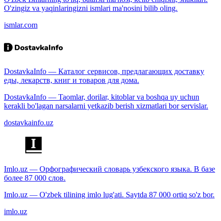
O'zingiz va yaqinlaringizni ismlari ma'nosini bilib oling.
ismlar.com
DostavkaInfo — Каталог сервисов, предлагающих доставку
еды, лекарств, книг и товаров для дома.
DostavkaInfo — Taomlar, dorilar, kitoblar va boshqa uy uchun
kerakli bo'lagan narsalarni yetkazib berish xizmatlari bor servislar.
dostavkainfo.uz
Imlo.uz — Орфографический словарь узбекского языка. В базе
более 87 000 слов.
Imlo.uz — O'zbek tilining imlo lug'ati. Saytda 87 000 ortiq so'z bor.
imlo.uz