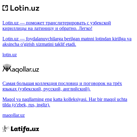
Lotin.uz — поможет транслитерировать с узбекской
кириллицы на латиницу и обратно. Легко!
Lotin.uz — foydalanuvchilarga berilgan matnni lotindan kirillga va
aksincha o'girish xizmatini taklif etadi.
lotin.uz
Самая большая коллекция пословиц и поговорок на трёх
языках (узбекский, русский, английский).
Maqol va naqllarning eng katta kolleksiyasi. Har bir maqol uchta
tilda (o'zbek, rus, ingliz).
maqollar.uz