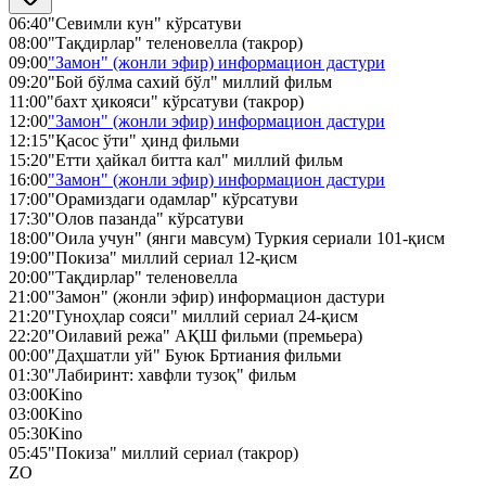
06:40
"Севимли кун" кўрсатуви
08:00
"Тақдирлар" теленовелла (такрор)
09:00
"Замон" (жонли эфир) информацион дастури
09:20
"Бой бўлма сахий бўл" миллий фильм
11:00
"бахт ҳикояси" кўрсатуви (такрор)
12:00
"Замон" (жонли эфир) информацион дастури
12:15
"Қасос ўти" ҳинд фильми
15:20
"Етти ҳайкал битта кал" миллий фильм
16:00
"Замон" (жонли эфир) информацион дастури
17:00
"Орамиздаги одамлар" кўрсатуви
17:30
"Олов пазанда" кўрсатуви
18:00
"Оила учун" (янги мавсум) Туркия сериали 101-қисм
19:00
"Покиза" миллий сериал 12-қисм
20:00
"Тақдирлар" теленовелла
21:00
"Замон" (жонли эфир) информацион дастури
21:20
"Гуноҳлар сояси" миллий сериал 24-қисм
22:20
"Оилавий режа" АҚШ фильми (премьера)
00:00
"Даҳшатли уй" Буюк Бртиания фильми
01:30
"Лабиринт: хавфли тузоқ" фильм
03:00
Kino
03:00
Kino
05:30
Kino
05:45
"Покиза" миллий сериал (такрор)
ZO