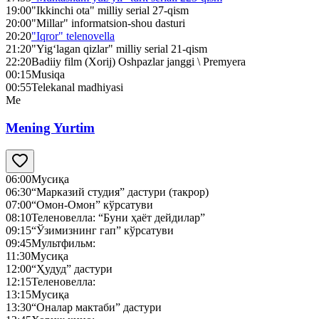
19:00
"Ikkinchi ota" milliy serial 27-qism
20:00
"Millar" informatsion-shou dasturi
20:20
"Iqror" telenovella
21:20
"Yig‘lagan qizlar" milliy serial 21-qism
22:20
Badiiy film (Xorij) Oshpazlar janggi \ Premyera
00:15
Musiqa
00:55
Telekanal madhiyasi
Me
Mening Yurtim
06:00
Мусиқа
06:30
“Марказий студия” дастури (такрор)
07:00
“Омон-Омон” кўрсатуви
08:10
Теленовелла: “Буни ҳаёт дейдилар”
09:15
“Ўзимизнинг гап” кўрсатуви
09:45
Мультфильм:
11:30
Мусиқа
12:00
“Ҳудуд” дастури
12:15
Теленовелла:
13:15
Мусиқа
13:30
“Оналар мактаби” дастури