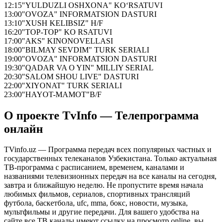
12:15
"YULDUZLI OSHXONA" KO‘RSATUVI
13:00
"OVOZA" INFORMATSION DASTURI
13:10
"XUSH KELIBSIZ" H/F
16:20
"TOP-TOP" KO RSATUVI
17:00
"AKS" KINONOVELLASI
18:00
"BILMAY SEVDIM" TURK SERIALI
19:00
"OVOZA" INFORMATSION DASTURI
19:30
"QADAR VA O YIN" MILLIY SERIAL
20:30
"SALOM SHOU LIVE" DASTURI
22:00
"XIYONAT" TURK SERIALI
23:00
"HAYOT-MAMOT"B/F
О проекте TvInfo — Телепрограмма
онлайн
TVinfo.uz — Программа передач всех популярных частных и
государственных телеканалов Узбекистана. Только актуальная
ТВ-программа с расписанием, временем, каналами и
названиями телевизионных передач на все каналы на сегодня,
завтра и ближайшую неделю. Не пропустите время начала
любимых фильмов, сериалов, спортивных трансляций
футбола, баскетбола, ufc, mma, бокс, новости, музыка,
мультфильмы и другие передачи. Для вашего удобства на
сайте все ТВ каналы имеют ссылку на просмотр online, вы