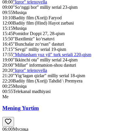
08:00
"Iqror" telenovella
09:00
"So‘nggi bor" milliy serial 23-qism
09:55
Musiqa
10:10
Badiiy film (Xorij) Faryod
12:00
Badiiy film (Hind) Hayot zarbasi
15:15
Musiqa
15:45
Pomidor Doppi 27, 28-qism
15:50
"Baxtlimiz" ko‘rsatuvi
16:45
"Bunchalar zo‘rsan" dasturi
17:15
"Sevgi" milliy serial 19-qism
17:55
"Muhtasham yuz yil" turk seriali 220-qism
19:00
"Ikkinchi ota" milliy serial 24-qism
20:00
"Millar" informatsion-shou dasturi
20:20
"Iqror" telenovella
21:20
"Yig‘lagan qizlar" milliy serial 18-qism
22:20
Badiiy film (Xorij) Tahdid \ Premyera
00:25
Musiqa
00:55
Telekanal madhiyasi
Me
Mening Yurtim
06:00
Мусиқа