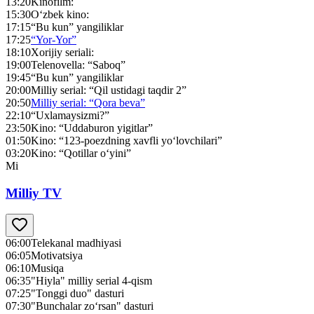
13:20
Kinofilm:
15:30
O‘zbek kino:
17:15
“Bu kun” yangiliklar
17:25
“Yor-Yor”
18:10
Xorijiy seriali:
19:00
Telenovella: “Saboq”
19:45
“Bu kun” yangiliklar
20:00
Milliy serial: “Qil ustidagi taqdir 2”
20:50
Milliy serial: “Qora beva”
22:10
“Uxlamaysizmi?”
23:50
Kino: “Uddaburon yigitlar”
01:50
Kino: “123-poezdning xavfli yo‘lovchilari”
03:20
Kino: “Qotillar o‘yini”
Mi
Milliy TV
06:00
Telekanal madhiyasi
06:05
Motivatsiya
06:10
Musiqa
06:35
"Hiyla" milliy serial 4-qism
07:25
"Tonggi duo" dasturi
07:30
"Bunchalar zo‘rsan" dasturi