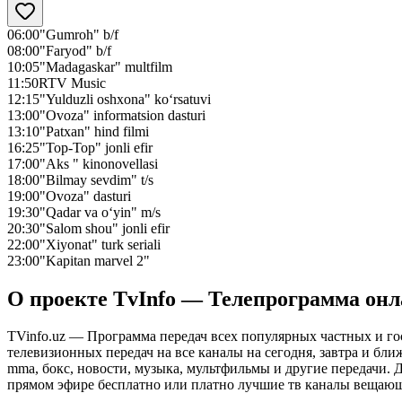
06:00
"Gumroh" b/f
08:00
"Faryod" b/f
10:05
"Madagaskar" multfilm
11:50
RTV Music
12:15
"Yulduzli oshxona" ko‘rsatuvi
13:00
"Ovoza" informatsion dasturi
13:10
"Patxan" hind filmi
16:25
"Top-Top" jonli efir
17:00
"Aks " kinonovellasi
18:00
"Bilmay sevdim" t/s
19:00
"Ovoza" dasturi
19:30
"Qadar va o‘yin" m/s
20:30
"Salom shou" jonli efir
22:00
"Xiyonat" turk seriali
23:00
"Kapitan marvel 2"
О проекте TvInfo — Телепрограмма он
TVinfo.uz — Программа передач всех популярных частных и го
телевизионных передач на все каналы на сегодня, завтра и бл
mma, бокс, новости, музыка, мультфильмы и другие передачи. Дл
прямом эфире бесплатно или платно лучшие тв каналы вещающ