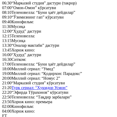
06:30
“Марказий студия” дастури (такрор)
07:00
“Омон-Омон” кўрсатуви
08:10
Теленовелла: “Буни ҳаёт дейдилар”
09:10
“Ўзимизнинг гап” кўрсатуви
09:40
Кинофильм:
11:30
Мусиқа
12:00
“Ҳудуд” дастури
12:15
Теленовелла:
13:15
Мусиқа
13:30
“Оналар мактаби” дастури
13:45
Хориж кино:
16:00
“Ҳудуд” дастури
16:30
Ситком:
17:00
Теленовелла: “Буни ҳаёт дейдилар”
18:00
Миллий сериал: “Умид”
19:00
Миллий сериал: “Қодирхон: Парадокс”
20:00
Миллий сериал: “Номус 2”
21:00
“Марказий студия” кўрсатуви
21:20
Турк сериал: “Ҳукмдор Усмон”
22:20
“Эфирда Тўрахонов” кўрсатуви
22:50
Теленовелла: “Тақдир зарбалари”
23:50
Хориж кино: премьера
02:00
Кинофильм:
04:00
Хориж кино:
FT