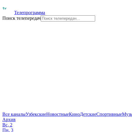
Телепрограмма
Поиск телепередач
Все каналы
Узбекские
Новостные
Кино
Детские
Спортивные
Муз
Архив
Вс, 2
Пн, 3