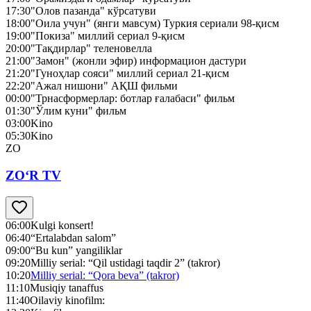
17:30
"Олов пазанда" кўрсатуви
18:00
"Оила учун" (янги мавсум) Туркия сериали 98-қисм
19:00
"Покиза" миллий сериал 9-қисм
20:00
"Тақдирлар" теленовелла
21:00
"Замон" (жонли эфир) информацион дастури
21:20
"Гуноҳлар сояси" миллий сериал 21-қисм
22:20
"Ажал нишони" АҚШ фильми
00:00
"Трнасформерлар: ботлар ғалабаси" фильм
01:30
"Ўлим куни" фильм
03:00
Kino
05:30
Kino
ZO
ZO‘R TV
06:00
Kulgi konsert!
06:40
“Ertalabdan salom”
09:00
“Bu kun” yangiliklar
09:20
Milliy serial: “Qil ustidagi taqdir 2” (takror)
10:20
Milliy serial: “Qora beva” (takror)
11:10
Musiqiy tanaffus
11:40
Oilaviy kinofilm: