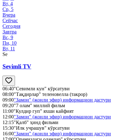
Вт, 4
Ср, 5
Вчера
Сейчас
Сегодня
Завтра
Вс, 9
Пн, 10
Вт, 11
Se
Sevimli TV
06:40
"Севимли кун" кўрсатуви
08:00
"Тақдирлар" теленовелла (такрор)
09:00
"Замон" (жонли эфир) информацион дастури
09:20
"7 олам" миллий фильм
11:00
"Кулдир гуп" яхши кайфият
12:00
"Замон" (жонли эфир) информацион дастури
12:15
"Қалб" ҳинд фильми
15:30
"Илк учрашув" кўрсатуви
16:00
"Замон" (жонли эфир) информацион дастури
17:00
"Орамиздаги одамлар" кўрсатуви