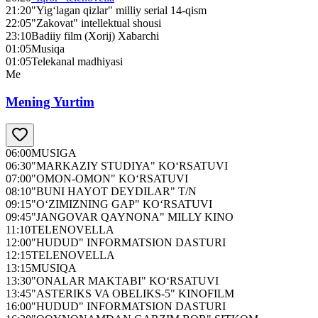
21:20
"Yig‘lagan qizlar" milliy serial 14-qism
22:05
"Zakovat" intellektual shousi
23:10
Badiiy film (Xorij) Xabarchi
01:05
Musiqa
01:05
Telekanal madhiyasi
Me
Mening Yurtim
06:00
MUSIGA
06:30
"MARKAZIY STUDIYA" KO‘RSATUVI
07:00
"OMON-OMON" KO‘RSATUVI
08:10
"BUNI HAYOT DEYDILAR" T/N
09:15
"O‘ZIMIZNING GAP" KO‘RSATUVI
09:45
"JANGOVAR QAYNONA" MILLY KINO
11:10
TELENOVELLA
12:00
"HUDUD" INFORMATSION DASTURI
12:15
TELENOVELLA
13:15
MUSIQA
13:30
"ONALAR MAKTABI" KO‘RSATUVI
13:45
"ASTERIKS VA OBELIKS-5" KINOFILM
16:00
"HUDUD" INFORMATSION DASTURI