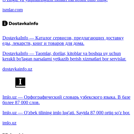
ismlar.com
DostavkaInfo — Каталог сервисов, предлагающих доставку
еды, лекарств, книг и товаров для дома.
DostavkaInfo — Taomlar, dorilar, kitoblar va boshqa uy uchun
kerakli bo'lagan narsalarni yetkazib berish xizmatlari bor servislar.
dostavkainfo.uz
Imlo.uz — Орфографический словарь узбекского языка. В базе
более 87 000 слов.
Imlo.uz — O'zbek tilining imlo lug'ati. Saytda 87 000 ortiq so'z bor.
imlo.uz