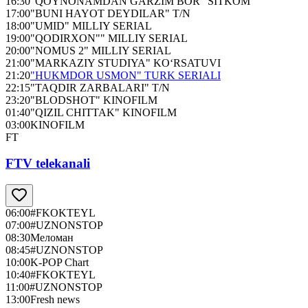
16:30
"QOYNONAMDAN GARZIM BOR" SITKOM
17:00
"BUNI HAYOT DEYDILAR" T/N
18:00
"UMID" MILLIY SERIAL
19:00
"QODIRXON"" MILLIY SERIAL
20:00
"NOMUS 2" MILLIY SERIAL
21:00
"MARKAZIY STUDIYA" KO‘RSATUVI
21:20
"HUKMDOR USMON" TURK SERIALI
22:15
"TAQDIR ZARBALARI" T/N
23:20
"BLODSHOT" KINOFILM
01:40
"QIZIL CHITTAK" KINOFILM
03:00
KINOFILM
FT
FTV telekanali
06:00
#FKOKTEYL
07:00
#UZNONSTOP
08:30
Меломан
08:45
#UZNONSTOP
10:00
K-POP Chart
10:40
#FKOKTEYL
11:00
#UZNONSTOP
13:00
Fresh news