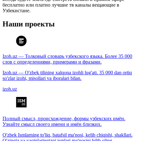
бесплатно или платно лучшие тв каналы вещающие в
Узбекистане.
Наши проекты
Izoh.uz — Толковый словарь узбекского языка. Более 35 000
слов с определениями, примерами и фразами.
Izoh.uz — O'zbek tilining xalqona izohli lug'ati. 35 000 dan ortiq
so'zlar izohi, misollari va iboralari bilan.
izoh.uz
Полный смысл, происхождение, формы узбекских имён.
Узнайте смысл своего имени и имён близких.
O'zbek Ismlarning to'liq, batafsil ma'nosi, kelib chiqishi, shakllari.
O'zingiz va yaqinlaringizni ismlari ma'nosini bilib oling.