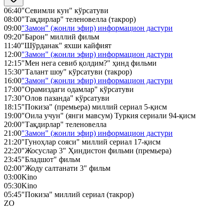
06:40
"Севимли кун" кўрсатуви
08:00
"Тақдирлар" теленовелла (такрор)
09:00
"Замон" (жонли эфир) информацион дастури
09:20
"Барон" миллий фильм
11:40
"Шўрданак" яхши кайфият
12:00
"Замон" (жонли эфир) информацион дастури
12:15
"Мен нега севиб қолдим?" ҳинд фильми
15:30
"Талант шоу" кўрсатуви (такрор)
16:00
"Замон" (жонли эфир) информацион дастури
17:00
"Орамиздаги одамлар" кўрсатуви
17:30
"Олов пазанда" кўрсатуви
18:15
"Покиза" (премьера) миллий сериал 5-қисм
19:00
"Оила учун" (янги мавсум) Туркия сериали 94-қисм
20:00
"Тақдирлар" теленовелла
21:00
"Замон" (жонли эфир) информацион дастури
21:20
"Гуноҳлар сояси" миллий сериал 17-қисм
22:20
"Жосуслар 3" Ҳиндистон фильми (премьера)
23:45
"Бладшот" фильм
02:00
"Жоду салтанати 3" фильм
03:00
Kino
05:30
Kino
05:45
"Покиза" миллий сериал (такрор)
ZO