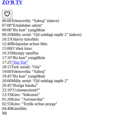
ZO‘R TV
06:00
Telenovella: “Saboq” (takror)
07:00
“Ertalabdan salom”
09:00
“Bu kun” yangiliklar
09:20
Milliy serial: “Qil ustidagi taqdir 2” (takror)
10:15
Oilaviy kinofilm:
12:40
Bolajonlar uchun film:
15:00
O‘zbek kino:
16:35
Musiqiy tanaffus
17:10
“Bu kun” yangiliklar
17:25
“Yor-Yor”
18:15
Turk seriali: “Ota”
19:00
Telenovella: “Saboq”
19:45
“Bu kun” yangiliklar
20:00
Milliy serial: “Qil ustidagi taqdir 2”
20:45
“Boriga baraka”
22:10
“Uxlamaysizmi?”
23:35
Kino: “Imkonsiz”
01:20
Kino: “Aeronavtlar”
02:55
Kino: “Tezlik uchun poyga”
04:40
Kinofilm:
Mi