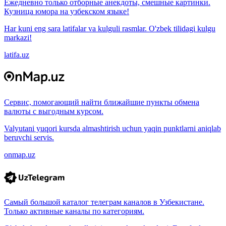
Ежедневно только отборные анекдоты, смешные картинки.
Кузница юмора на узбекском языке!
Har kuni eng sara latifalar va kulguli rasmlar. O'zbek tilidagi kulgu
markazi!
latifa.uz
Сервис, помогающий найти ближайшие пункты обмена
валюты с выгодным курсом.
Valyutani yuqori kursda almashtirish uchun yaqin punktlarni aniqlab
beruvchi servis.
onmap.uz
Самый большой каталог телеграм каналов в Узбекистане.
Только активные каналы по категориям.