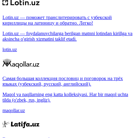
Lotin.uz — поможет транслитерировать с узбекской
кириллицы на латиницу и обратно. Легко!
Lotin.uz — foydalanuvchilarga berilgan matnni lotindan kirillga va
aksincha o'girish xizmatini taklif etadi.
lotin.uz
Самая большая коллекция пословиц и поговорок на трёх
языках (узбекский, русский, английский).
Maqol va naqllarning eng katta kolleksiyasi. Har bir maqol uchta
tilda (o'zbek, rus, ingliz).
maqollar.uz