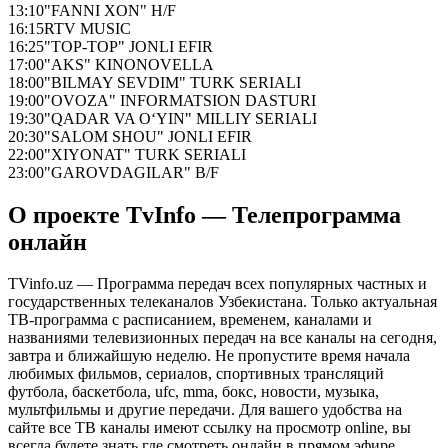
13:10
"FANNI XON" H/F
16:15
RTV MUSIC
16:25
"TOP-TOP" JONLI EFIR
17:00
"AKS" KINONOVELLA
18:00
"BILMAY SEVDIM" TURK SERIALI
19:00
"OVOZA" INFORMATSION DASTURI
19:30
"QADAR VA O‘YIN" MILLIY SERIALI
20:30
"SALOM SHOU" JONLI EFIR
22:00
"XIYONAT" TURK SERIALI
23:00
"GAROVDAGILAR" B/F
О проекте TvInfo — Телепрограмма
онлайн
TVinfo.uz — Программа передач всех популярных частных и
государственных телеканалов Узбекистана. Только актуальная
ТВ-программа с расписанием, временем, каналами и
названиями телевизионных передач на все каналы на сегодня,
завтра и ближайшую неделю. Не пропустите время начала
любимых фильмов, сериалов, спортивных трансляций
футбола, баскетбола, ufc, mma, бокс, новости, музыка,
мультфильмы и другие передачи. Для вашего удобства на
сайте все ТВ каналы имеют ссылку на просмотр online, вы
всегда будете знать где смотреть онлайн в прямом эфире