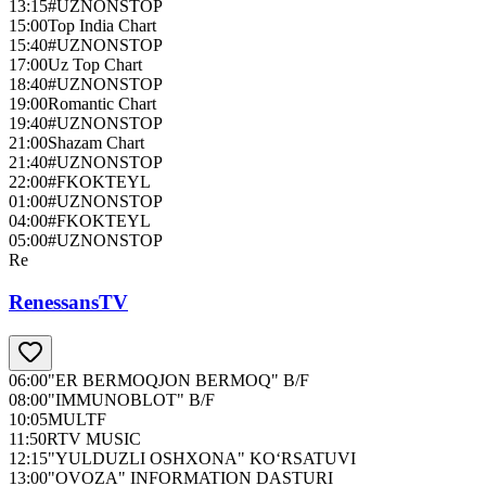
13:15
#UZNONSTOP
15:00
Top India Chart
15:40
#UZNONSTOP
17:00
Uz Top Chart
18:40
#UZNONSTOP
19:00
Romantic Chart
19:40
#UZNONSTOP
21:00
Shazam Chart
21:40
#UZNONSTOP
22:00
#FKOKTEYL
01:00
#UZNONSTOP
04:00
#FKOKTEYL
05:00
#UZNONSTOP
Re
RenessansTV
06:00
"ER BERMOQJON BERMOQ" B/F
08:00
"IMMUNOBLOT" B/F
10:05
MULTF
11:50
RTV MUSIC
12:15
"YULDUZLI OSHXONA" KO‘RSATUVI
13:00
"OVOZA" INFORMATION DASTURI