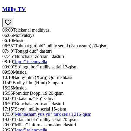
Milliy TV
06:00
Telekanal madhiyasi
06:05
Motivatsiya
06:10
Musiqa
06:55
"Tuhmat girdobi" milliy serial (2-mavsum) 80-qism
07:40
"Tonggi duo" dasturi
07:45
"Bunchalar zo‘rsan" dasturi
08:10
"Iqror" telenovella
09:00
"So‘nggi bor" milliy serial 17-qism
09:50
Musiqa
10:10
Badiiy film (Xorij) Qor malikasi
11:45
Badiiy film (Hind) Sangam
15:35
Musiqa
15:55
Pomidor Doppi 19:20-qism
16:00
"Ikkalamiz" ko‘rsatuvi
16:50
"Bunchalar zo‘rsan" dasturi
17:15
"Sevgi" milliy serial 15-qism
17:50
"Muhtasham yuz yil" turk seriali 216-qism
19:00
"Ikkinchi ota" milliy serial 20-qism
20:00
"Millar" informatsion-shou dasturi
20:20
"Iqror" telenovella