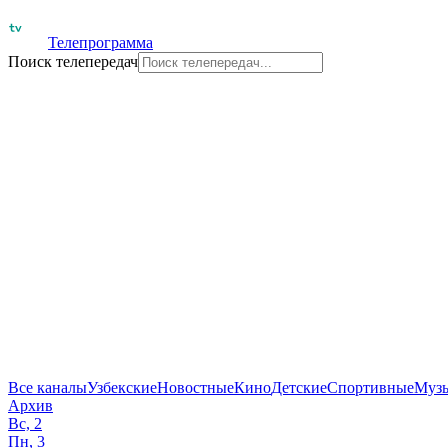
Телепрограмма
Поиск телепередач
Все каналы
Узбекские
Новостные
Кино
Детские
Спортивные
Муз
Архив
Вс, 2
Пн, 3