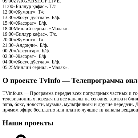
09:00
ZARGARSHOP LIVE.
11:00
«Биллур қафас». Т/с
12:00
«Жумонг». Т/с
13:30
«Жосус дўстлар». Б/ф.
15:40
«Жасорат». Б/ф.
18:00
Миллий сериал. «Малак».
19:00
«Биллур қафас». Т/с.
20:00
«Жумонг». Т/с.
21:30
«Алдоқчи». Б/ф.
00:20
«Афсунгар». Б/ф.
02:30
«Жасорат». Б/ф
04:00
«Жосус дўстлар». Б/ф.
05:25
Миллий сериал. «Малак».
О проекте TvInfo — Телепрограмма он
TVinfo.uz — Программа передач всех популярных частных и го
телевизионных передач на все каналы на сегодня, завтра и бл
mma, бокс, новости, музыка, мультфильмы и другие передачи. Дл
прямом эфире бесплатно или платно лучшие тв каналы вещающ
Наши проекты