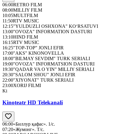
06:00
RETRO FILM
08:00
MILLIY FILM
10:05
MULTFILM
11:50
RTV MUSIC
12:15
"YULDUZLI OSHXONA" KO‘RSATUVI
13:00
"OVOZA" INFORMATION DASTURI
13:10
HIND FILM
16:15
RTV MUSIC
16:25
"TOP-TOP" JONLI EFIR
17:00
"AKS" KINONOVELLA
18:00
"BILMAY SEVDIM" TURK SERIALI
19:00
"OVOZA" INFORMATSION DASTURI
19:30
"QADAR VA O YIN" MILLIY SERIALI
20:30
"SALOM SHOU" JONLI EFIR
22:00
"XIYONAT" TURK SERIALI
23:00
XORIJ FILMI
Ki
Kinoteatr HD Telekanali
06:00
«Биллур қафас». 1/с.
07:20
«Жумонг». Т/с.