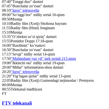
07:40
"Tonggi duo" dasturi
07:45
"Bunchalar zo‘rsan" dasturi
08:10
"Iqror" telenovella
09:00
"So‘nggi bor" milliy serial 16-qism
09:50
Musiqa
10:10
Badiiy film (Xorij) Shohona bayram
11:55
Badiiy film (Hind) Jonginam
15:10
Musiqa
15:35
"O‘zbekni so‘zi qiziq" dasturi
15:55
Pomidor Doppi 17:18-qism
16:00
"Baxtlimiz" ko‘rsatuvi
16:50
"Bunchalar zo‘rsan" dasturi
17:15
"Sevgi" milliy serial 14-qism
17:50
"Muhtasham yuz yil" turk seriali 215-qism
19:00
"Ikkinchi ota" milliy serial 19-qism
20:00
"Millar" informatsion-shou dasturi
20:20
"Iqror" telenovella
21:20
"Yig‘lagan qizlar" milliy serial 13-qism
22:05
Badiiy film (Xorij) Gumondagi tarjimonlar \ Premyera
00:00
Musiqa
00:55
Telekanal madhiyasi
FT
FTV telekanali