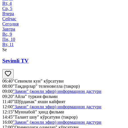
Вт, 4
Ср, 5
Вчера
Сейчас
Сегодня
Завтра
Вс, 9
Пн, 10
Вт, 11
Se
Sevimli TV
06:40
"Севимли кун" кўрсатуви
08:00
"Тақдирлар" теленовелла (такрор)
09:00
"Замон" (жонли эфир) информацион дастури
09:20
"Айла" туркия фильми
11:40
"Шўрданак" яхши кайфият
12:00
"Замон" (жонли эфир) информацион дастури
12:15
"Муннабой" ҳинд фильми
14:45
"Талант шоу" кўрсатуви (такрор)
16:00
"Замон" (жонли эфир) информацион дастури
17:00
"Орамиздаги одамлар" кўрсатуви