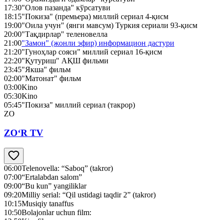
17:30
"Олов пазанда" кўрсатуви
18:15
"Покиза" (премьера) миллий сериал 4-қисм
19:00
"Оила учун" (янги мавсум) Туркия сериали 93-қисм
20:00
"Тақдирлар" теленовелла
21:00
"Замон" (жонли эфир) информацион дастури
21:20
"Гуноҳлар сояси" миллий сериал 16-қисм
22:20
"Қутуриш" АҚШ фильми
23:45
"Якша" фильм
02:00
"Матонат" фильм
03:00
Kino
05:30
Kino
05:45
"Покиза" миллий сериал (такрор)
ZO
ZO‘R TV
06:00
Telenovella: “Saboq” (takror)
07:00
“Ertalabdan salom”
09:00
“Bu kun” yangiliklar
09:20
Milliy serial: “Qil ustidagi taqdir 2” (takror)
10:15
Musiqiy tanaffus
10:50
Bolajonlar uchun film: