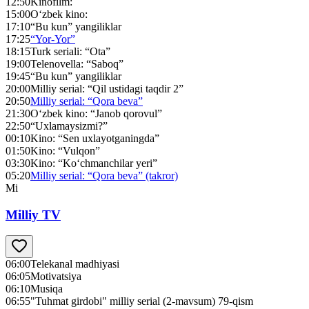
12:50
Kinofilm:
15:00
O‘zbek kino:
17:10
“Bu kun” yangiliklar
17:25
“Yor-Yor”
18:15
Turk seriali: “Ota”
19:00
Telenovella: “Saboq”
19:45
“Bu kun” yangiliklar
20:00
Milliy serial: “Qil ustidagi taqdir 2”
20:50
Milliy serial: “Qora beva”
21:30
O‘zbek kino: “Janob qorovul”
22:50
“Uxlamaysizmi?”
00:10
Kino: “Sen uxlayotganingda”
01:50
Kino: “Vulqon”
03:30
Kino: “Ko‘chmanchilar yeri”
05:20
Milliy serial: “Qora beva” (takror)
Mi
Milliy TV
06:00
Telekanal madhiyasi
06:05
Motivatsiya
06:10
Musiqa
06:55
"Tuhmat girdobi" milliy serial (2-mavsum) 79-qism