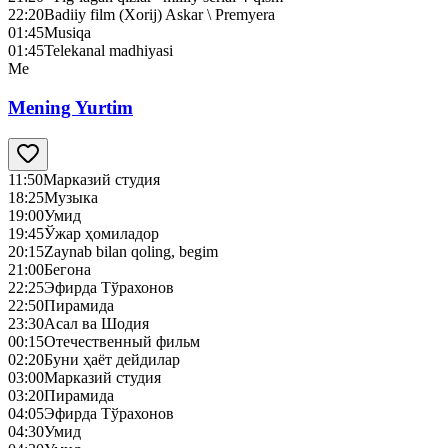
22:20
Badiiy film (Xorij) Askar \ Premyera
01:45
Musiqa
01:45
Telekanal madhiyasi
Me
Mening Yurtim
11:50
Марказий студия
18:25
Музыка
19:00
Умид
19:45
Ўжар ҳомиладор
20:15
Zaynab bilan qoling, begim
21:00
Бегона
22:25
Эфирда Тўрахонов
22:50
Пирамида
23:30
Асал ва Шодия
00:15
Отечественный фильм
02:20
Буни ҳаёт дейдилар
03:00
Марказий студия
03:20
Пирамида
04:05
Эфирда Тўрахонов
04:30
Умид