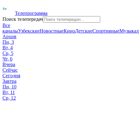
Телепрограмма
Поиск телепередач
Все
каналы
Узбекские
Новостные
Кино
Детские
Спортивные
Музыкал
Архив
Пн, 3
Вт, 4
Ср, 5
Чт, 6
Вчера
Сейчас
Сегодня
Завтра
Пн, 10
Вт, 11
Ср, 12