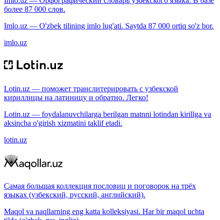
Imlo.uz — Орфографический словарь узбекского языка. В базе
более 87 000 слов.
Imlo.uz — O'zbek tilining imlo lug'ati. Saytda 87 000 ortiq so'z bor.
imlo.uz
Lotin.uz — поможет транслитерировать с узбекской
кириллицы на латиницу и обратно. Легко!
Lotin.uz — foydalanuvchilarga berilgan matnni lotindan kirillga va
aksincha o'girish xizmatini taklif etadi.
lotin.uz
Самая большая коллекция пословиц и поговорок на трёх
языках (узбекский, русский, английский).
Maqol va naqllarning eng katta kolleksiyasi. Har bir maqol uchta