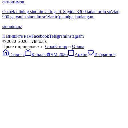
синонимов.
O'zbek tilining sinonimlar lug'ati. Saytda 3300 tadan ortiq so'zlar,
900 ga yaqin sinonim so'zlar to'plamiga jamlangan.
sinonim.uz
Напишите нам
Facebook
Telegram
Instagram
© 2020–
2026
TvInfo.uz
Проект принадлежит
GoodGroup
и
Obuna
Главная
Каналы
⚽
ЧМ 2026
Архив
Избранное