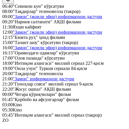
06:40
"Севимли кун" кўрсатуви
08:00
"Тақдирлар" теленовелла (такрор)
09:00
"Замон" (жонли эфир) информацион дастури
09:20
"Нарния салтанати" АҚШ фильми
11:30
Яхши кайфият
12:00
"Замон" (жонли эфир) информацион дастури
12:15
"Бзовта руҳ" ҳинд фильми
15:00
"Талант шоу" кўрсатуви (такрор)
16:00
"Замон" (жонли эфир) информацион дастури
16:15
"Орамиздаги одамлар" кўрсатуви
17:00
"Олов пазанда" кўрсатуви
18:00
"Интиқом алангаси" миллий сериал 227-қисм
19:00
"Оила учун" Туркия сериали 84-қисм
20:00
"Тақдирлар" теленовелла
21:00
"Замон" информацион дастури
21:20
"Гуноҳлар сояси" миллий сериал 9-қисм
22:20
"Жосус ошпаз" АҚШ фильми
00:00
"Чегара қўриқчилари" фильм
01:45
"Қорбобо ва афсунгарлар" фильм
03:00
Kino
05:30
Kino
05:45
"Интиқом алангаси" миллий сериал (такрор)
ZO