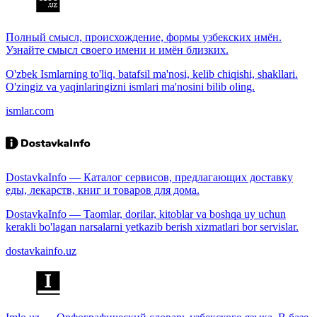
Полный смысл, происхождение, формы узбекских имён.
Узнайте смысл своего имени и имён близких.
O'zbek Ismlarning to'liq, batafsil ma'nosi, kelib chiqishi, shakllari.
O'zingiz va yaqinlaringizni ismlari ma'nosini bilib oling.
ismlar.com
DostavkaInfo — Каталог сервисов, предлагающих доставку
еды, лекарств, книг и товаров для дома.
DostavkaInfo — Taomlar, dorilar, kitoblar va boshqa uy uchun
kerakli bo'lagan narsalarni yetkazib berish xizmatlari bor servislar.
dostavkainfo.uz