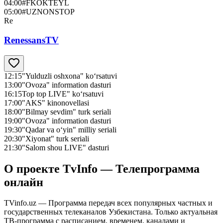
04:00
#FKOKTEYL
05:00
#UZNONSTOP
Re
RenessansTV
12:15
"Yulduzli oshxona" ko‘rsatuvi
13:00
"Ovoza" information dasturi
16:15
Top top LIVE" ko‘rsatuvi
17:00
"AKS" kinonovellasi
18:00
"Bilmay sevdim" turk seriali
19:00
"Ovoza" information dasturi
19:30
"Qadar va o‘yin" milliy seriali
20:30
"Xiyonat" turk seriali
21:30
"Salom shou LIVE" dasturi
О проекте TvInfo — Телепрограмма
онлайн
TVinfo.uz — Программа передач всех популярных частных и
государственных телеканалов Узбекистана. Только актуальная
ТВ-программа с расписанием, временем, каналами и