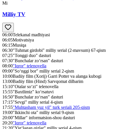
Mi
Milliy TV
06:00
Telekanal madhiyasi
06:05
Motivatsiya
06:15
Musiqa
06:30
"Tuhmat girdobi" milliy serial (2-mavsum) 67-qism
07:25
"Tonggi duo" dasturi
07:30
"Bunchalar zo‘rsan" dasturi
08:00
"Iqror" telenovella
09:00
"So‘nggi bor" milliy serial 2-qism
10:00
Badiiy film (Xorij) Garri Potter va alanga kubogi
13:00
Badiiy film (Hind) Sarvqomat dilbarim
15:10
"Otalar so‘zi" telenovella
15:55
"Baxtlimiz" ko‘rsatuvi
16:50
"Bunchalar zo‘rsan" dasturi
17:15
"Sevgi" milliy serial 4-qism
17:55
"Muhtasham yuz yil" turk seriali 205-qism
19:00
"Ikkinchi ota" milliy serial 9-qism
20:00
"Millar" informatsion-shou dasturi
20:20
"Iqror" telenovella
21:20
"Yig‘lagan qizlar" milliy serial 4-qism