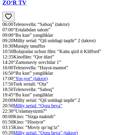
ZO‘R TV
06:00
Telenovella: “Saboq” (takror)
07:00
“Ertalabdan salom”
09:00
“Bu kun” yangiliklar
09:20
Milliy serial: “Qil ustidagi taqdir” 2 (takror)
10:30
Musiqiy tanaffus
10:50
Bolajonlar uchun film: “Katta qizil it Klifford”
12:35
Kinofilm: “Qor itlari”
14:20
“Zamonaviy sovchilar 1”
16:00
Telenovella: “Hayot-mamot”
16:50
“Bu kun” yangiliklar
17:00
“Yor-yor” (takror)
17:50
Turk seriali: “Ota”
18:50
Telenovella: “Saboq”
19:45
“Bu kun” yangiliklar
20:00
Milliy serial: “Qil ustidagi taqdir” 2
20:50
Milliy serial: “Qora beva”
22:30
“Uxlamaysizmi?”
00:00
Kino: “Sizga maktub”
01:50
Kino: “Hissiyot”
03:15
Kino: “Moviy qo‘ng‘iz”
05:20
Milliy serial: “Qora beva” (takror)