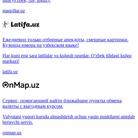
tilda (o'zbek, rus, ingliz).
maqollar.uz
Ежедневно только отборные анекдоты, смешные картинки.
Кузница юмора на узбекском языке!
Har kuni eng sara latifalar va kulguli rasmlar. O'zbek tilidagi kulgu
markazi!
latifa.uz
Сервис, помогающий найти ближайшие пункты обмена
валюты с выгодным курсом.
Valyutani yuqori kursda almashtirish uchun yaqin punktlarni aniqlab
beruvchi servis.
onmap.uz