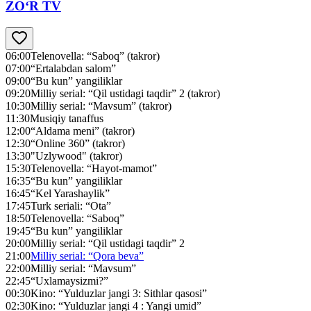
ZO‘R TV
06:00
Telenovella: “Saboq” (takror)
07:00
“Ertalabdan salom”
09:00
“Bu kun” yangiliklar
09:20
Milliy serial: “Qil ustidagi taqdir” 2 (takror)
10:30
Milliy serial: “Mavsum” (takror)
11:30
Musiqiy tanaffus
12:00
“Aldama meni” (takror)
12:30
“Online 360” (takror)
13:30
"Uzlywood" (takror)
15:30
Telenovella: “Hayot-mamot”
16:35
“Bu kun” yangiliklar
16:45
“Kel Yarashaylik”
17:45
Turk seriali: “Ota”
18:50
Telenovella: “Saboq”
19:45
“Bu kun” yangiliklar
20:00
Milliy serial: “Qil ustidagi taqdir” 2
21:00
Milliy serial: “Qora beva”
22:00
Milliy serial: “Mavsum”
22:45
“Uxlamaysizmi?”
00:30
Kino: “Yulduzlar jangi 3: Sithlar qasosi”
02:30
Kino: “Yulduzlar jangi 4 : Yangi umid”