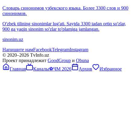
Словарь синонимов узбекского языка. Более 3300 слов и 900
синонимов.
O'zbek tilining sinonimlar lug'ati. Saytda 3300 tadan ortiq so'zlar,
900 ga yaqin sinonim so'zlar to'plamiga jamlangan.
sinonim.uz
Напишите нам
Facebook
Telegram
Instagram
© 2020–
2026
TvInfo.uz
Проект принадлежит
GoodGroup
и
Obuna
Главная
Каналы
⚽
ЧМ 2026
Архив
Избранное