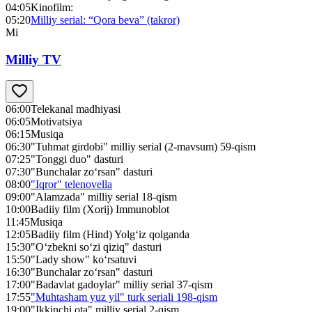
04:05
Kinofilm:
05:20
Milliy serial: “Qora beva” (takror)
Mi
Milliy TV
06:00
Telekanal madhiyasi
06:05
Motivatsiya
06:15
Musiqa
06:30
"Tuhmat girdobi" milliy serial (2-mavsum) 59-qism
07:25
"Tonggi duo" dasturi
07:30
"Bunchalar zo‘rsan" dasturi
08:00
"Iqror" telenovella
09:00
"Alamzada" milliy serial 18-qism
10:00
Badiiy film (Xorij) Immunoblot
11:45
Musiqa
12:05
Badiiy film (Hind) Yolg‘iz qolganda
15:30
"O‘zbekni so‘zi qiziq" dasturi
15:50
"Lady show" ko‘rsatuvi
16:30
"Bunchalar zo‘rsan" dasturi
17:00
"Badavlat gadoylar" milliy serial 37-qism
17:55
"Muhtasham yuz yil" turk seriali 198-qism
19:00
"Ikkinchi ota" milliy serial 2-qism