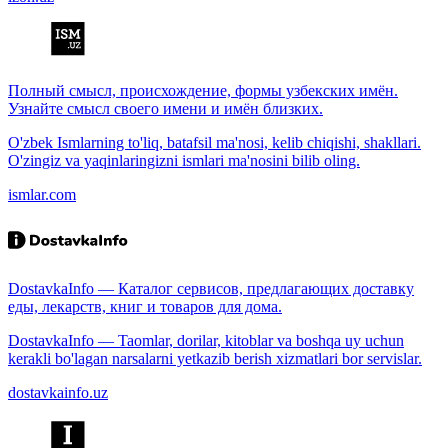
Полный смысл, происхождение, формы узбекских имён.
Узнайте смысл своего имени и имён близких.
O'zbek Ismlarning to'liq, batafsil ma'nosi, kelib chiqishi, shakllari.
O'zingiz va yaqinlaringizni ismlari ma'nosini bilib oling.
ismlar.com
DostavkaInfo — Каталог сервисов, предлагающих доставку
еды, лекарств, книг и товаров для дома.
DostavkaInfo — Taomlar, dorilar, kitoblar va boshqa uy uchun
kerakli bo'lagan narsalarni yetkazib berish xizmatlari bor servislar.
dostavkainfo.uz