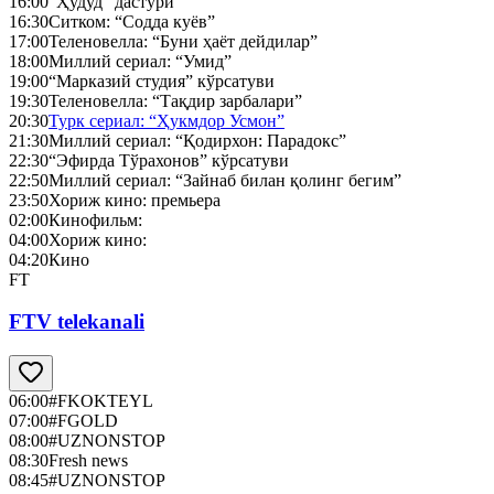
16:00
“Ҳудуд” дастури
16:30
Ситком: “Содда куёв”
17:00
Теленовелла: “Буни ҳаёт дейдилар”
18:00
Миллий сериал: “Умид”
19:00
“Марказий студия” кўрсатуви
19:30
Теленовелла: “Тақдир зарбалари”
20:30
Турк сериал: “Ҳукмдор Усмон”
21:30
Миллий сериал: “Қодирхон: Парадокс”
22:30
“Эфирда Тўрахонов” кўрсатуви
22:50
Миллий сериал: “Зайнаб билан қолинг бегим”
23:50
Хориж кино: премьера
02:00
Кинофильм:
04:00
Хориж кино:
04:20
Кино
FT
FTV telekanali
06:00
#FKOKTEYL
07:00
#FGOLD
08:00
#UZNONSTOP
08:30
Fresh news
08:45
#UZNONSTOP