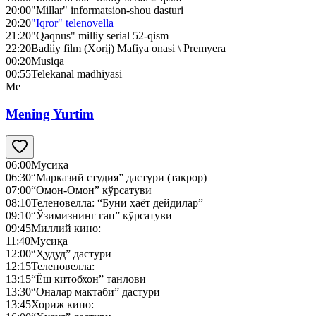
20:00
"Millar" informatsion-shou dasturi
20:20
"Iqror" telenovella
21:20
"Qaqnus" milliy serial 52-qism
22:20
Badiiy film (Xorij) Mafiya onasi \ Premyera
00:20
Musiqa
00:55
Telekanal madhiyasi
Me
Mening Yurtim
06:00
Мусиқа
06:30
“Марказий студия” дастури (такрор)
07:00
“Омон-Омон” кўрсатуви
08:10
Теленовелла: “Буни ҳаёт дейдилар”
09:10
“Ўзимизнинг гап” кўрсатуви
09:45
Миллий кино:
11:40
Мусиқа
12:00
“Ҳудуд” дастури
12:15
Теленовелла:
13:15
“Ёш китобхон” танлови
13:30
“Оналар мактаби” дастури
13:45
Хориж кино: