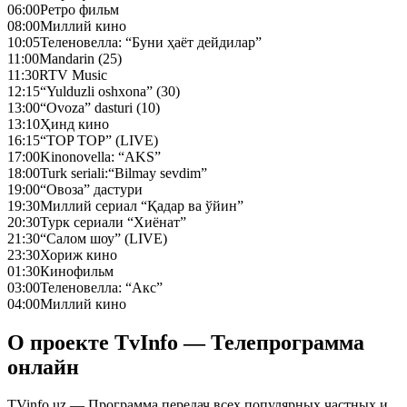
06:00
Ретро фильм
08:00
Миллий кино
10:05
Теленовелла: “Буни ҳаёт дейдилар”
11:00
Mandarin (25)
11:30
RTV Music
12:15
“Yulduzli oshxona” (30)
13:00
“Ovoza” dasturi (10)
13:10
Ҳинд кино
16:15
“TOP TOP” (LIVE)
17:00
Kinonovella: “AKS”
18:00
Turk seriali:“Bilmay sevdim”
19:00
“Овоза” дастури
19:30
Миллий сериал “Қадар ва ўйин”
20:30
Турк сериали “Хиёнат”
21:30
“Салом шоу” (LIVE)
23:30
Хориж кино
01:30
Кинофильм
03:00
Теленовелла: “Акс”
04:00
Миллий кино
О проекте TvInfo — Телепрограмма
онлайн
TVinfo.uz — Программа передач всех популярных частных и