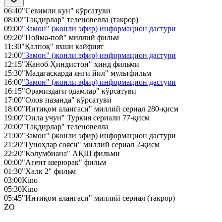
06:40
"Севимли кун" кўрсатуви
08:00
"Тақдирлар" теленовелла (такрор)
09:00
"Замон" (жонли эфир) информацион дастури
09:20
"Пойма-пой" миллий фильм
11:30
"Қалпоқ" яхши кайфият
12:00
"Замон" (жонли эфир) информацион дастури
12:15
"Жаноб Ҳиндистон" ҳинд фильми
15:30
"Мадагаскарда янги йил" мультфильм
16:00
"Замон" (жонли эфир) информацион дастури
16:15
"Орамиздаги одамлар" кўрсатуви
17:00
"Олов пазанда" кўрсатуви
18:00
"Интиқом алангаси" миллий сериал 280-қисм
19:00
"Оила учун" Туркия сериали 77-қисм
20:00
"Тақдирлар" теленовелла
21:00
"Замон" (жонли эфир) информацион дастури
21:20
"Гуноҳлар сояси" миллий сериал 2-қисм
22:20
"Колумбиана" АҚШ фильми
00:00
"Агент шерюрак" фильм
01:30
"Халк 2" фильм
03:00
Kino
05:30
Kino
05:45
"Интиқом алангаси" миллий сериал (такрор)
ZO