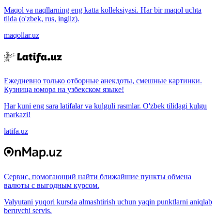
Maqol va naqllarning eng katta kolleksiyasi. Har bir maqol uchta
tilda (o'zbek, rus, ingliz).
maqollar.uz
Ежедневно только отборные анекдоты, смешные картинки.
Кузница юмора на узбекском языке!
Har kuni eng sara latifalar va kulguli rasmlar. O'zbek tilidagi kulgu
markazi!
latifa.uz
Сервис, помогающий найти ближайшие пункты обмена
валюты с выгодным курсом.
Valyutani yuqori kursda almashtirish uchun yaqin punktlarni aniqlab
beruvchi servis.