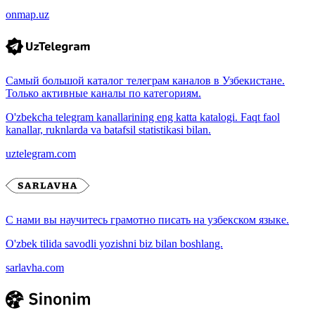
onmap.uz
Самый большой каталог телеграм каналов в Узбекистане.
Только активные каналы по категориям.
O'zbekcha telegram kanallarining eng katta katalogi. Faqt faol
kanallar, ruknlarda va batafsil statistikasi bilan.
uztelegram.com
С нами вы научитесь грамотно писать на узбекском языке.
O'zbek tilida savodli yozishni biz bilan boshlang.
sarlavha.com