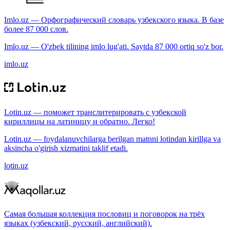
Imlo.uz — Орфографический словарь узбекского языка. В базе
более 87 000 слов.
Imlo.uz — O'zbek tilining imlo lug'ati. Saytda 87 000 ortiq so'z bor.
imlo.uz
Lotin.uz — поможет транслитерировать с узбекской
кириллицы на латиницу и обратно. Легко!
Lotin.uz — foydalanuvchilarga berilgan matnni lotindan kirillga va
aksincha o'girish xizmatini taklif etadi.
lotin.uz
Самая большая коллекция пословиц и поговорок на трёх
языках (узбекский, русский, английский).