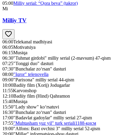
05:00
Milliy serial: “Qora beva” (takror)
Mi
Milliy TV
06:00
Telekanal madhiyasi
06:05
Motivatsiya
06:15
Musiqa
06:30
"Tuhmat girdobi" milliy serial (2-mavsum) 47-qism
07:25
"Tonggi duo" dasturi
07:30
"Bunchalar zo‘rsan" dasturi
08:00
"Iqror" telenovella
09:00
"Parixona" milliy serial 44-qism
10:00
Badiiy film (Xorij) Jodugarlar
11:55
Karvonshop
12:10
Badiiy film (Hind) Qahramon
15:40
Musiqa
15:50
"Lady show" ko‘rsatuvi
16:30
"Bunchalar zo‘rsan" dasturi
17:00
"Badavlat gadoylar" milliy serial 27-qism
17:55
"Muhtasham yuz yil" turk seriali1188-қисм
19:00
"Alfons: Baxt ovchisi 3" milliy serial 52-qism
20:00
"Millar" informatsion-shou dasturi