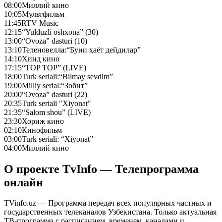
08:00
Миллий кино
10:05
Мультфильм
11:45
RTV Music
12:15
“Yulduzli oshxona” (30)
13:00
“Ovoza” dasturi (10)
13:10
Теленовелла:“Буни ҳаёт дейдилар”
14:10
Ҳинд кино
17:15
“TOP TOP” (LIVE)
18:00
Turk seriali:“Bilmay sevdim”
19:00
Milliy serial:“Зобит”
20:00
“Ovoza” dasturi (22)
20:35
Turk seriali "Xiyonat"
21:35
“Salom shou” (LIVE)
23:30
Хориж кино
02:10
Кинофильм
03:00
Turk seriali: “Xiyonat”
04:00
Миллий кино
О проекте TvInfo — Телепрограмма
онлайн
TVinfo.uz — Программа передач всех популярных частных и
государственных телеканалов Узбекистана. Только актуальная
ТВ-программа с расписанием, временем, каналами и