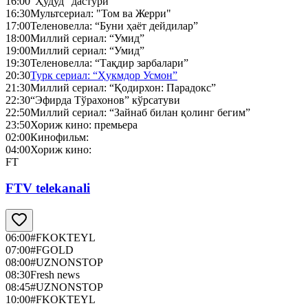
16:00
“Ҳудуд” дастури
16:30
Мультсериал: "Том ва Жерри"
17:00
Теленовелла: “Буни ҳаёт дейдилар”
18:00
Миллий сериал: “Умид”
19:00
Миллий сериал: “Умид”
19:30
Теленовелла: “Тақдир зарбалари”
20:30
Турк сериал: “Ҳукмдор Усмон”
21:30
Миллий сериал: “Қодирхон: Парадокс”
22:30
“Эфирда Тўрахонов” кўрсатуви
22:50
Миллий сериал: “Зайнаб билан қолинг бегим”
23:50
Хориж кино: премьера
02:00
Кинофильм:
04:00
Хориж кино:
FT
FTV telekanali
06:00
#FKOKTEYL
07:00
#FGOLD
08:00
#UZNONSTOP
08:30
Fresh news
08:45
#UZNONSTOP
10:00
#FKOKTEYL