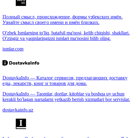
Полный смысл, происхождение, формы узбекских имён.
Узнайте смысл своего имени и имён близких.
O'zbek Ismlarning to'liq, batafsil ma'nosi, kelib chiqishi, shakllari.
O'zingiz va yaqinlaringizni ismlari ma'nosini bilib oling.
ismlar.com
DostavkaInfo — Каталог сервисов, предлагающих доставку
еды, лекарств, книг и товаров для дома.
DostavkaInfo — Taomlar, dorilar, kitoblar va boshqa uy uchun
kerakli bo'lagan narsalarni yetkazib berish xizmatlari bor servislar.
dostavkainfo.uz