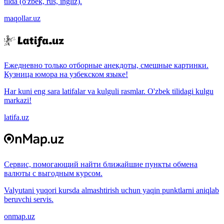
tilda (o'zbek, rus, ingliz).
maqollar.uz
Ежедневно только отборные анекдоты, смешные картинки.
Кузница юмора на узбекском языке!
Har kuni eng sara latifalar va kulguli rasmlar. O'zbek tilidagi kulgu
markazi!
latifa.uz
Сервис, помогающий найти ближайшие пункты обмена
валюты с выгодным курсом.
Valyutani yuqori kursda almashtirish uchun yaqin punktlarni aniqlab
beruvchi servis.
onmap.uz