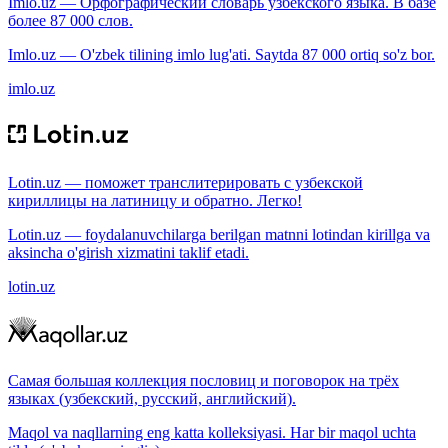
Imlo.uz — Орфографический словарь узбекского языка. В базе
более 87 000 слов.
Imlo.uz — O'zbek tilining imlo lug'ati. Saytda 87 000 ortiq so'z bor.
imlo.uz
Lotin.uz — поможет транслитерировать с узбекской
кириллицы на латиницу и обратно. Легко!
Lotin.uz — foydalanuvchilarga berilgan matnni lotindan kirillga va
aksincha o'girish xizmatini taklif etadi.
lotin.uz
Самая большая коллекция пословиц и поговорок на трёх
языках (узбекский, русский, английский).
Maqol va naqllarning eng katta kolleksiyasi. Har bir maqol uchta