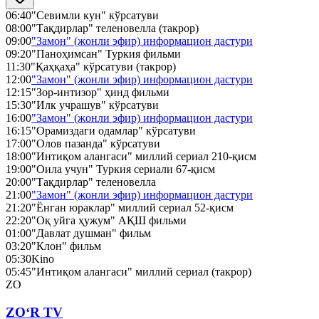
06:40
"Севимли кун" кўрсатуви
08:00
"Тақдирлар" теленовелла (такрор)
09:00
"Замон" (жонли эфир) информацион дастури
09:20
"Паноҳимсан" Туркия фильми
11:30
"Қаҳқаҳа" кўрсатуви (такрор)
12:00
"Замон" (жонли эфир) информацион дастури
12:15
"Зор-интизор" ҳинд фильми
15:30
"Илк учрашув" кўрсатуви
16:00
"Замон" (жонли эфир) информацион дастури
16:15
"Орамиздаги одамлар" кўрсатуви
17:00
"Олов пазанда" кўрсатуви
18:00
"Интиқом алангаси" миллий сериал 210-қисм
19:00
"Оила учун" Туркия сериали 67-қисм
20:00
"Тақдирлар" теленовелла
21:00
"Замон" (жонли эфир) информацион дастури
21:20
"Ёнган юраклар" миллий сериал 52-қисм
22:20
"Оқ уйга ҳужум" АҚШ фильми
01:00
"Давлат душман" фильм
03:20
"Клон" фильм
05:30
Kino
05:45
"Интиқом алангаси" миллий сериал (такрор)
ZO
ZO‘R TV