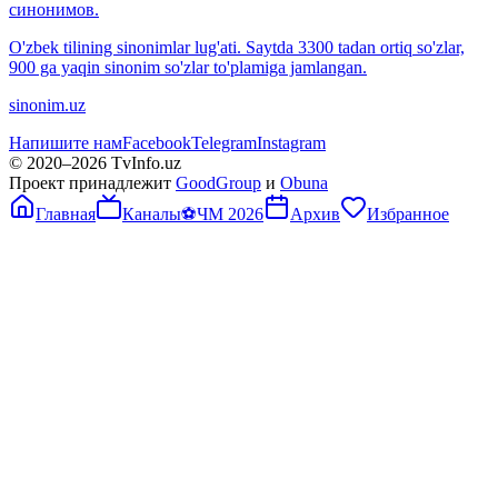
синонимов.
O'zbek tilining sinonimlar lug'ati. Saytda 3300 tadan ortiq so'zlar,
900 ga yaqin sinonim so'zlar to'plamiga jamlangan.
sinonim.uz
Напишите нам
Facebook
Telegram
Instagram
© 2020–
2026
TvInfo.uz
Проект принадлежит
GoodGroup
и
Obuna
Главная
Каналы
⚽
ЧМ 2026
Архив
Избранное