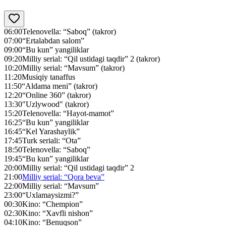
06:00
Telenovella: “Saboq” (takror)
07:00
“Ertalabdan salom”
09:00
“Bu kun” yangiliklar
09:20
Milliy serial: “Qil ustidagi taqdir” 2 (takror)
10:20
Milliy serial: “Mavsum” (takror)
11:20
Musiqiy tanaffus
11:50
“Aldama meni” (takror)
12:20
“Online 360” (takror)
13:30
"Uzlywood" (takror)
15:20
Telenovella: “Hayot-mamot”
16:25
“Bu kun” yangiliklar
16:45
“Kel Yarashaylik”
17:45
Turk seriali: “Ota”
18:50
Telenovella: “Saboq”
19:45
“Bu kun” yangiliklar
20:00
Milliy serial: “Qil ustidagi taqdir” 2
21:00
Milliy serial: “Qora beva”
22:00
Milliy serial: “Mavsum”
23:00
“Uxlamaysizmi?”
00:30
Kino: “Chempion”
02:30
Kino: “Xavfli nishon”
04:10
Kino: “Benuqson”