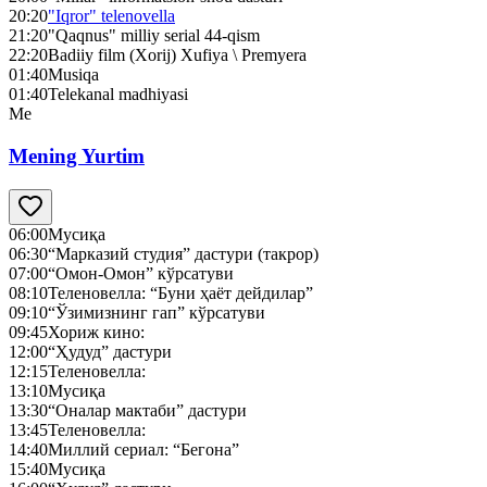
20:20
"Iqror" telenovella
21:20
"Qaqnus" milliy serial 44-qism
22:20
Badiiy film (Xorij) Xufiya \ Premyera
01:40
Musiqa
01:40
Telekanal madhiyasi
Me
Mening Yurtim
06:00
Мусиқа
06:30
“Марказий студия” дастури (такрор)
07:00
“Омон-Омон” кўрсатуви
08:10
Теленовелла: “Буни ҳаёт дейдилар”
09:10
“Ўзимизнинг гап” кўрсатуви
09:45
Хориж кино:
12:00
“Ҳудуд” дастури
12:15
Теленовелла:
13:10
Мусиқа
13:30
“Оналар мактаби” дастури
13:45
Теленовелла:
14:40
Миллий сериал: “Бегона”
15:40
Мусиқа