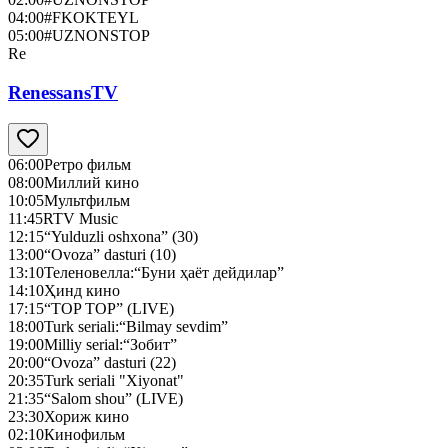
04:00
#FKOKTEYL
05:00
#UZNONSTOP
Re
RenessansTV
06:00
Ретро фильм
08:00
Миллий кино
10:05
Мультфильм
11:45
RTV Music
12:15
“Yulduzli oshxona” (30)
13:00
“Ovoza” dasturi (10)
13:10
Теленовелла:“Буни ҳаёт дейдилар”
14:10
Ҳинд кино
17:15
“TOP TOP” (LIVE)
18:00
Turk seriali:“Bilmay sevdim”
19:00
Milliy serial:“Зобит”
20:00
“Ovoza” dasturi (22)
20:35
Turk seriali "Xiyonat"
21:35
“Salom shou” (LIVE)
23:30
Хориж кино
02:10
Кинофильм