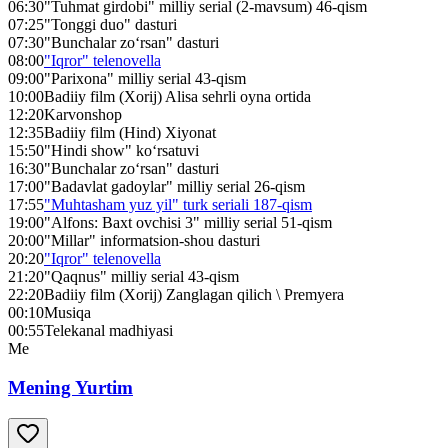
06:30
"Tuhmat girdobi" milliy serial (2-mavsum) 46-qism
07:25
"Tonggi duo" dasturi
07:30
"Bunchalar zo‘rsan" dasturi
08:00
"Iqror" telenovella
09:00
"Parixona" milliy serial 43-qism
10:00
Badiiy film (Xorij) Alisa sehrli oyna ortida
12:20
Karvonshop
12:35
Badiiy film (Hind) Xiyonat
15:50
"Hindi show" ko‘rsatuvi
16:30
"Bunchalar zo‘rsan" dasturi
17:00
"Badavlat gadoylar" milliy serial 26-qism
17:55
"Muhtasham yuz yil" turk seriali 187-qism
19:00
"Alfons: Baxt ovchisi 3" milliy serial 51-qism
20:00
"Millar" informatsion-shou dasturi
20:20
"Iqror" telenovella
21:20
"Qaqnus" milliy serial 43-qism
22:20
Badiiy film (Xorij) Zanglagan qilich \ Premyera
00:10
Musiqa
00:55
Telekanal madhiyasi
Me
Mening Yurtim