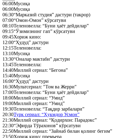
06:00
Мусиқа
06:00
Мусиқа
06:30
“Марказий студия” дастури (такрор)
07:00
“Омон-Омон” кўрсатуви
08:10
Теленовелла: “Буни ҳаёт дейдилар”
09:15
“Ўзимизнинг гап” кўрсатуви
09:45
Хориж кино:
12:00
“Ҳудуд” дастури
12:15
Теленовелла:
13:10
Мусиқа
13:30
“Оналар мактаби” дастури
13:45
Теленовелла:
14:40
Миллий сериал: “Бегона”
15:40
Мусиқа
16:00
“Ҳудуд” дастури
16:30
Мультсериал: "Том ва Жерри"
17:00
Теленовелла: “Буни ҳаёт дейдилар”
18:00
Миллий сериал: “Умид”
19:00
Миллий сериал: “Умид”
19:30
Теленовелла: “Тақдир зарбалари”
20:30
Турк сериал: “Ҳукмдор Усмон”
21:30
Миллий сериал: “Қодирхон: Парадокс”
22:30
“Эфирда Тўрахонов” кўрсатуви
22:50
Миллий сериал: “Зайнаб билан қолинг бегим”
23:50
Хориж кино: премьера