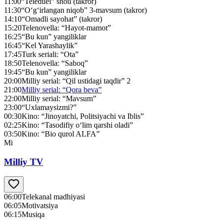
11:00
“Teleduel” shou (takror)
11:30
“O‘g‘irlangan niqob” 3-mavsum (takror)
14:10
“Omadli sayohat” (takror)
15:20
Telenovella: “Hayot-mamot”
16:25
“Bu kun” yangiliklar
16:45
“Kel Yarashaylik”
17:45
Turk seriali: “Ota”
18:50
Telenovella: “Saboq”
19:45
“Bu kun” yangiliklar
20:00
Milliy serial: “Qil ustidagi taqdir” 2
21:00
Milliy serial: “Qora beva”
22:00
Milliy serial: “Mavsum”
23:00
“Uxlamaysizmi?”
00:30
Kino: “Jinoyatchi, Politsiyachi va Iblis”
02:25
Kino: “Tasodifiy o‘lim qarshi oladi”
03:50
Kino: “Bio qurol ALFA”
Mi
Milliy TV
06:00
Telekanal madhiyasi
06:05
Motivatsiya
06:15
Musiqa