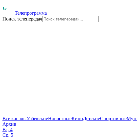
Телепрограмма
Поиск телепередач
Все каналы
Узбекские
Новостные
Кино
Детские
Спортивные
Муз
Архив
Вт, 4
Ср, 5