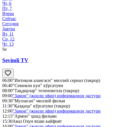
Чт, 6
Пт, 7
Вчера
Сейчас
Сегодня
Завтра
Вт, 11
Ср, 12
Чт, 13
Se
Sevimli TV
06:00
"Интиқом алангаси" миллий сериал (такрор)
06:40
"Севимли кун" кўрсатуви
08:00
"Тақдирлар" теленовелла (такрор)
09:00
"Замон" (жонли эфир) информацион дастури
09:30
"Музлаган" миллий фильм
11:30
"Қаҳқаҳа" кўрсатуви (такрор)
12:00
"Замон" (жонли эфир) информацион дастури
12:15
"Армон" ҳинд фильми
15:30
Аваз Охун яхши кайфият
16:00
"Замон" (жонли эфир) информацион дастури