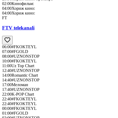
02:00
Кинофильм:
04:00
Хориж кино:
04:00
Хориж кино:
FT
FTV telekanali
06:00
#FKOKTEYL
07:00
#FGOLD
08:00
#UZNONSTOP
10:00
#FKOKTEYL
11:00
Uz Top Chart
12:40
#UZNONSTOP
14:00
Romantic Chart
14:40
#UZNONSTOP
17:00
Меломан
17:40
#UZNONSTOP
22:00
K-POP Chart
22:40
#FKOKTEYL
22:40
#FKOKTEYL
00:00
#FKOKTEYL
01:00
#FGOLD
02:00
#UZNONSTOP