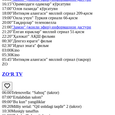
16:15
"Орамиздаги одамлар" кўрсатуви
17:00
"Олов пазанда" кўрсатуви
18:00
"Интиқом алангаси" миллий сериал 209-қисм
19:00
"Оила учун" Туркия сериали 66-қисм
20:00
"Тақдирлар" теленовелла
21:00
"Замон" (жонли эфир) информацион дастури
21:20
"Ёнган юраклар" миллий сериал 51-қисм
22:20
"Ҳалокат" АҚШ фильми
00:30
"Денгиз юраги" фильм
02:30
"Идеал энага" фильм
03:00
Kino
05:30
Kino
05:45
"Интиқом алангаси" миллий сериал (такрор)
ZO
ZO‘R TV
06:00
Telenovella: “Saboq” (takror)
07:00
“Ertalabdan salom”
09:00
“Bu kun” yangiliklar
09:20
Milliy serial: “Qil ustidagi taqdir” 2 (takror)
10:30
Musiqiy tanaffus