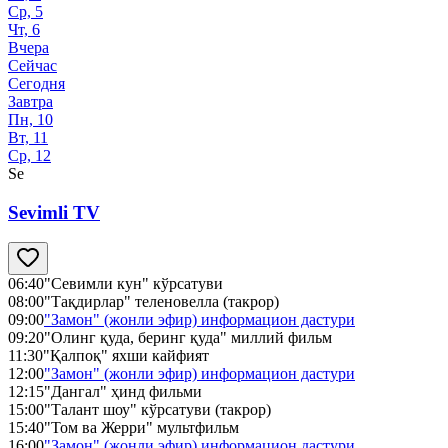
Ср, 5
Чт, 6
Вчера
Сейчас
Сегодня
Завтра
Пн, 10
Вт, 11
Ср, 12
Se
Sevimli TV
06:40
"Севимли кун" кўрсатуви
08:00
"Тақдирлар" теленовелла (такрор)
09:00
"Замон" (жонли эфир) информацион дастури
09:20
"Олинг қуда, беринг қуда" миллий фильм
11:30
"Қалпоқ" яхши кайфият
12:00
"Замон" (жонли эфир) информацион дастури
12:15
"Дангал" ҳинд фильми
15:00
"Талант шоу" кўрсатуви (такрор)
15:40
"Том ва Жерри" мультфильм
16:00
"Замон" (жонли эфир) информацион дастури