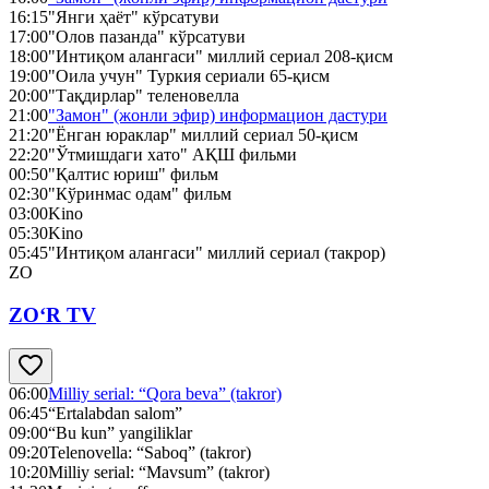
16:15
"Янги ҳаёт" кўрсатуви
17:00
"Олов пазанда" кўрсатуви
18:00
"Интиқом алангаси" миллий сериал 208-қисм
19:00
"Оила учун" Туркия сериали 65-қисм
20:00
"Тақдирлар" теленовелла
21:00
"Замон" (жонли эфир) информацион дастури
21:20
"Ёнган юраклар" миллий сериал 50-қисм
22:20
"Ўтмишдаги хато" АҚШ фильми
00:50
"Қалтис юриш" фильм
02:30
"Кўринмас одам" фильм
03:00
Kino
05:30
Kino
05:45
"Интиқом алангаси" миллий сериал (такрор)
ZO
ZO‘R TV
06:00
Milliy serial: “Qora beva” (takror)
06:45
“Ertalabdan salom”
09:00
“Bu kun” yangiliklar
09:20
Telenovella: “Saboq” (takror)
10:20
Milliy serial: “Mavsum” (takror)