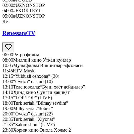
02:00
#UZNONSTOP
04:00
#FKOKTEYL
05:00
#UZNONSTOP
Re
RenessansTV
06:00
Ретро фильм
08:00
Миллий кино Ўткан кунлар
10:05
Мультфильм Викинглар афсонаси
11:45
RTV Music
12:15
“Yulduzli oshxona” (30)
13:00
“Ovoza” dasturi (10)
13:10
Теленовелла:“Буни ҳаёт дейдилар”
14:10
Ҳинд кино Сўнгги ҳақиқат
17:15
“TOP TOP” (LIVE)
18:00
Turk seriali:“Bilmay sevdim”
19:00
Milliy serial:“Зобит”
20:00
“Ovoza” dasturi (22)
20:35
Turk seriali "Xiyonat"
21:35
“Salom shou” (LIVE)
23:30
Хориж кино Энола Ҳолмс 2