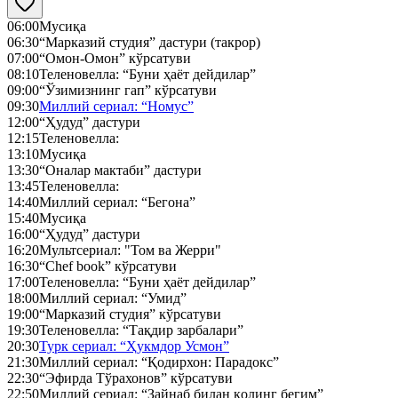
06:00
Мусиқа
06:30
“Марказий студия” дастури (такрор)
07:00
“Омон-Омон” кўрсатуви
08:10
Теленовелла: “Буни ҳаёт дейдилар”
09:00
“Ўзимизнинг гап” кўрсатуви
09:30
Миллий сериал: “Номус”
12:00
“Ҳудуд” дастури
12:15
Теленовелла:
13:10
Мусиқа
13:30
“Оналар мактаби” дастури
13:45
Теленовелла:
14:40
Миллий сериал: “Бегона”
15:40
Мусиқа
16:00
“Ҳудуд” дастури
16:20
Мультсериал: "Том ва Жерри"
16:30
“Chef book” кўрсатуви
17:00
Теленовелла: “Буни ҳаёт дейдилар”
18:00
Миллий сериал: “Умид”
19:00
“Марказий студия” кўрсатуви
19:30
Теленовелла: “Тақдир зарбалари”
20:30
Турк сериал: “Ҳукмдор Усмон”
21:30
Миллий сериал: “Қодирхон: Парадокс”
22:30
“Эфирда Тўрахонов” кўрсатуви
22:50
Миллий сериал: “Зайнаб билан қолинг бегим”