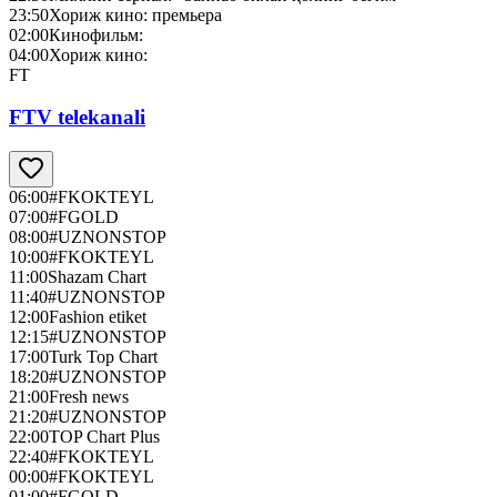
23:50
Хориж кино: премьера
02:00
Кинофильм:
04:00
Хориж кино:
FT
FTV telekanali
06:00
#FKOKTEYL
07:00
#FGOLD
08:00
#UZNONSTOP
10:00
#FKOKTEYL
11:00
Shazam Chart
11:40
#UZNONSTOP
12:00
Fashion etiket
12:15
#UZNONSTOP
17:00
Turk Top Chart
18:20
#UZNONSTOP
21:00
Fresh news
21:20
#UZNONSTOP
22:00
TOP Chart Plus
22:40
#FKOKTEYL
00:00
#FKOKTEYL
01:00
#FGOLD