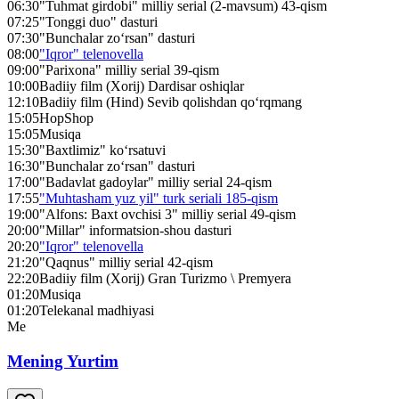
06:30
"Tuhmat girdobi" milliy serial (2-mavsum) 43-qism
07:25
"Tonggi duo" dasturi
07:30
"Bunchalar zo‘rsan" dasturi
08:00
"Iqror" telenovella
09:00
"Parixona" milliy serial 39-qism
10:00
Badiiy film (Xorij) Dardisar oshiqlar
12:10
Badiiy film (Hind) Sevib qolishdan qo‘rqmang
15:05
HopShop
15:05
Musiqa
15:30
"Baxtlimiz" ko‘rsatuvi
16:30
"Bunchalar zo‘rsan" dasturi
17:00
"Badavlat gadoylar" milliy serial 24-qism
17:55
"Muhtasham yuz yil" turk seriali 185-qism
19:00
"Alfons: Baxt ovchisi 3" milliy serial 49-qism
20:00
"Millar" informatsion-shou dasturi
20:20
"Iqror" telenovella
21:20
"Qaqnus" milliy serial 42-qism
22:20
Badiiy film (Xorij) Gran Turizmo \ Premyera
01:20
Musiqa
01:20
Telekanal madhiyasi
Me
Mening Yurtim