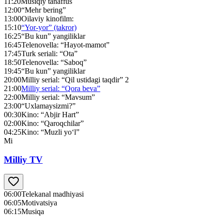
11:20
Musiqiy tanaffus
12:00
“Mehr bering”
13:00
Oilaviy kinofilm:
15:10
“Yor-yor” (takror)
16:25
“Bu kun” yangiliklar
16:45
Telenovella: “Hayot-mamot”
17:45
Turk seriali: “Ota”
18:50
Telenovella: “Saboq”
19:45
“Bu kun” yangiliklar
20:00
Milliy serial: “Qil ustidagi taqdir” 2
21:00
Milliy serial: “Qora beva”
22:00
Milliy serial: “Mavsum”
23:00
“Uxlamaysizmi?”
00:30
Kino: “Abjir Hart”
02:00
Kino: “Qaroqchilar”
04:25
Kino: “Muzli yo‘l”
Mi
Milliy TV
06:00
Telekanal madhiyasi
06:05
Motivatsiya
06:15
Musiqa