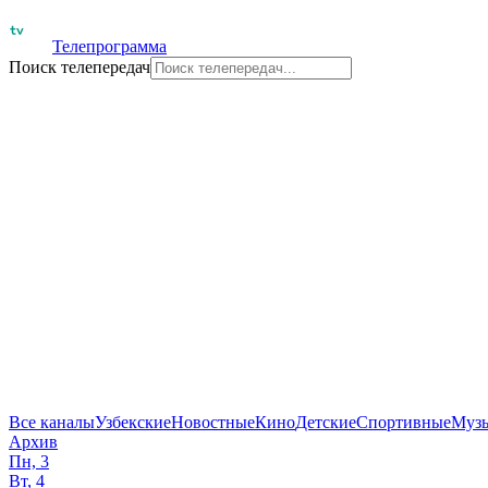
Телепрограмма
Поиск телепередач
Все каналы
Узбекские
Новостные
Кино
Детские
Спортивные
Муз
Архив
Пн, 3
Вт, 4