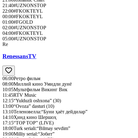
21:40
#UZNONSTOP
22:00
#FKOKTEYL
00:00
#FKOKTEYL
01:00
#FGOLD
02:00
#UZNONSTOP
04:00
#FKOKTEYL
05:00
#UZNONSTOP
Re
RenessansTV
06:00
Ретро фильм
08:00
Миллий кино Умидли дунё
10:05
Мультфильм Викинг Вик
11:45
RTV Music
12:15
“Yulduzli oshxona” (30)
13:00
“Ovoza” dasturi (10)
13:10
Теленовелла:“Буни ҳаёт дейдилар”
14:10
Ҳинд кино Шершоҳ
17:15
“TOP TOP” (LIVE)
18:00
Turk seriali:“Bilmay sevdim”
19:00
Milliy serial:“Зобит”