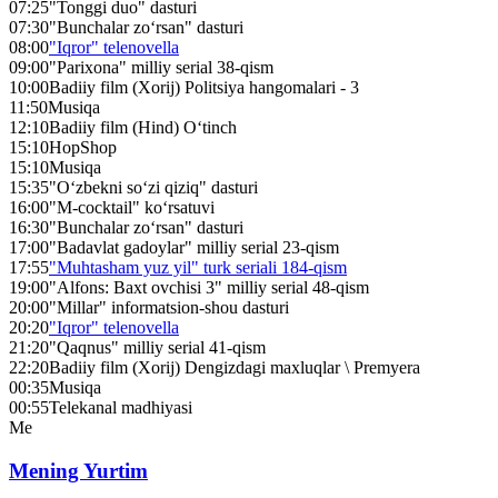
07:25
"Tonggi duo" dasturi
07:30
"Bunchalar zo‘rsan" dasturi
08:00
"Iqror" telenovella
09:00
"Parixona" milliy serial 38-qism
10:00
Badiiy film (Xorij) Politsiya hangomalari - 3
11:50
Musiqa
12:10
Badiiy film (Hind) O‘tinch
15:10
HopShop
15:10
Musiqa
15:35
"O‘zbekni so‘zi qiziq" dasturi
16:00
"M-cocktail" ko‘rsatuvi
16:30
"Bunchalar zo‘rsan" dasturi
17:00
"Badavlat gadoylar" milliy serial 23-qism
17:55
"Muhtasham yuz yil" turk seriali 184-qism
19:00
"Alfons: Baxt ovchisi 3" milliy serial 48-qism
20:00
"Millar" informatsion-shou dasturi
20:20
"Iqror" telenovella
21:20
"Qaqnus" milliy serial 41-qism
22:20
Badiiy film (Xorij) Dengizdagi maxluqlar \ Premyera
00:35
Musiqa
00:55
Telekanal madhiyasi
Me
Mening Yurtim