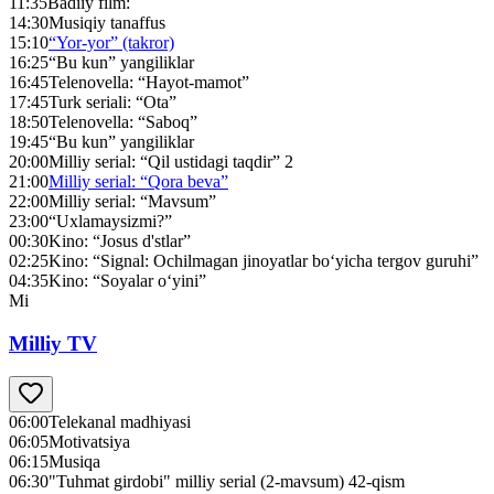
11:35
Badiiy film:
14:30
Musiqiy tanaffus
15:10
“Yor-yor” (takror)
16:25
“Bu kun” yangiliklar
16:45
Telenovella: “Hayot-mamot”
17:45
Turk seriali: “Ota”
18:50
Telenovella: “Saboq”
19:45
“Bu kun” yangiliklar
20:00
Milliy serial: “Qil ustidagi taqdir” 2
21:00
Milliy serial: “Qora beva”
22:00
Milliy serial: “Mavsum”
23:00
“Uxlamaysizmi?”
00:30
Kino: “Josus d'stlar”
02:25
Kino: “Signal: Ochilmagan jinoyatlar bo‘yicha tergov guruhi”
04:35
Kino: “Soyalar o‘yini”
Mi
Milliy TV
06:00
Telekanal madhiyasi
06:05
Motivatsiya
06:15
Musiqa
06:30
"Tuhmat girdobi" milliy serial (2-mavsum) 42-qism