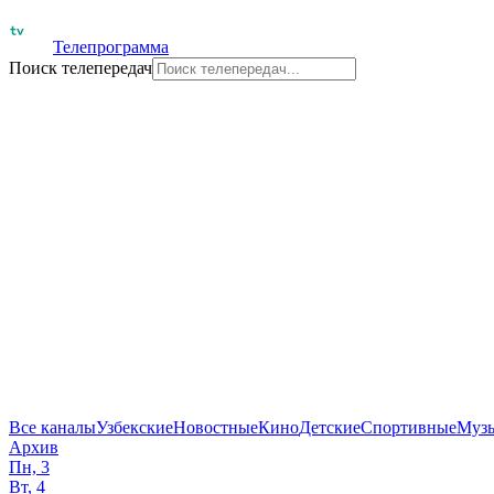
Телепрограмма
Поиск телепередач
Все каналы
Узбекские
Новостные
Кино
Детские
Спортивные
Муз
Архив
Пн, 3
Вт, 4