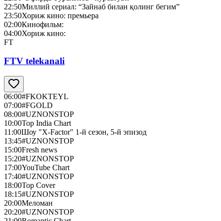
22:50
Миллий сериал: “Зайнаб билан қолинг бегим”
23:50
Хориж кино: премьера
02:00
Кинофильм:
04:00
Хориж кино:
FT
FTV telekanali
06:00
#FKOKTEYL
07:00
#FGOLD
08:00
#UZNONSTOP
10:00
Top India Chart
11:00
Шоу "X-Factor" 1-й сезон, 5-й эпизод
13:45
#UZNONSTOP
15:00
Fresh news
15:20
#UZNONSTOP
17:00
YouTube Chart
17:40
#UZNONSTOP
18:00
Top Cover
18:15
#UZNONSTOP
20:00
Меломан
20:20
#UZNONSTOP
21:00
Romantic Chart