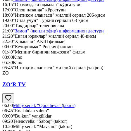
16:15
"Орамиздаги одамлар" кўрсатуви
17:00
"Олов пазанда" кўрсатуви
18:00
"Интиқом алангаси" миллий сериал 206-қисм
19:00
"Оила учун" Туркия сериали 63-қисм
20:00
"Тақдирлар" теленовелла
21:00
"Замон" (жонли эфир) информацион дастури
21:20
"Ёнган юраклар" миллий сериал 48-қисм
22:20
"Ҳимоячи" АҚШ фильми
00:00
"Кечирилмас" Россия фильми
01:40
"Менинг биринчи мижозим" фильм
03:00
Kino
05:30
Kino
05:45
"Интиқом алангаси" миллий сериал (такрор)
ZO
ZO‘R TV
06:00
Milliy serial: “Qora beva” (takror)
06:45
“Ertalabdan salom”
09:00
“Bu kun” yangiliklar
09:20
Telenovella: “Saboq” (takror)
10:20
Milliy serial: “Mavsum” (takror)