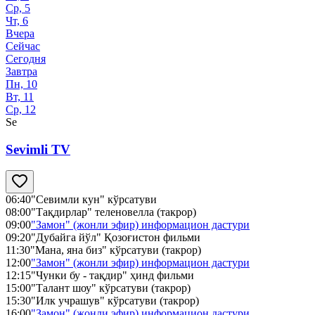
Ср, 5
Чт, 6
Вчера
Сейчас
Сегодня
Завтра
Пн, 10
Вт, 11
Ср, 12
Se
Sevimli TV
06:40
"Севимли кун" кўрсатуви
08:00
"Тақдирлар" теленовелла (такрор)
09:00
"Замон" (жонли эфир) информацион дастури
09:20
"Дубайга йўл" Қозоғистон фильми
11:30
"Мана, яна биз" кўрсатуви (такрор)
12:00
"Замон" (жонли эфир) информацион дастури
12:15
"Чунки бу - тақдир" ҳинд фильми
15:00
"Талант шоу" кўрсатуви (такрор)
15:30
"Илк учрашув" кўрсатуви (такрор)
16:00
"Замон" (жонли эфир) информацион дастури