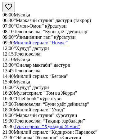
06:00
Мусиқа
06:30
“Марказий студия” дастури (такрор)
07:00
“Омон-Омон” кўрсатуви
08:10
Теленовелла: “Буни ҳаёт дейдилар”
09:00
“Ўзимизнинг гап” кўрсатуви
09:30
Миллий сериал: “Номус”
12:00
“Ҳудуд” дастури
12:15
Теленовелла:
13:10
Мусиқа
13:30
“Оналар мактаби” дастури
13:45
Теленовелла:
14:40
Миллий сериал: “Бегона”
15:40
Мусиқа
16:00
“Ҳудуд” дастури
16:20
Мультсериал: "Том ва Жерри"
16:30
“Chef book” кўрсатуви
17:00
Теленовелла: “Буни ҳаёт дейдилар”
18:00
Миллий сериал: “Умид”
19:00
“Марказий студия” кўрсатуви
19:30
Теленовелла: “Тақдир зарбалари”
20:30
Турк сериал: “Ҳукмдор Усмон”
21:30
Миллий сериал: “Қодирхон: Парадокс”
22:30
“Эфирда Тўрахонов” кўрсатуви