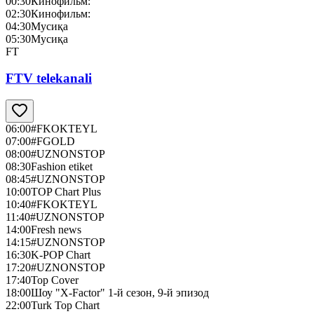
00:30
Кинофильм:
02:30
Кинофильм:
04:30
Мусиқа
05:30
Мусиқа
FT
FTV telekanali
06:00
#FKOKTEYL
07:00
#FGOLD
08:00
#UZNONSTOP
08:30
Fashion etiket
08:45
#UZNONSTOP
10:00
TOP Chart Plus
10:40
#FKOKTEYL
11:40
#UZNONSTOP
14:00
Fresh news
14:15
#UZNONSTOP
16:30
K-POP Chart
17:20
#UZNONSTOP
17:40
Top Cover
18:00
Шоу "X-Factor" 1-й сезон, 9-й эпизод
22:00
Turk Top Chart