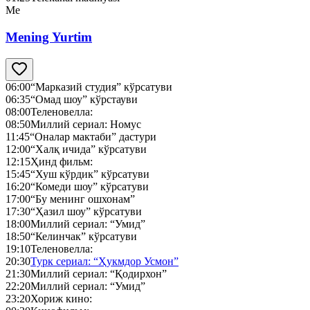
Me
Mening Yurtim
06:00
“Марказий студия” кўрсатуви
06:35
“Омад шоу” кўрстауви
08:00
Теленовелла:
08:50
Миллий сериал: Номус
11:45
“Оналар мактаби” дастури
12:00
“Халқ ичида” кўрсатуви
12:15
Ҳинд фильм:
15:45
“Хуш кўрдик” кўрсатуви
16:20
“Комеди шоу” кўрсатуви
17:00
“Бу менинг ошхонам”
17:30
“Ҳазил шоу” кўрсатуви
18:00
Миллий сериал: “Умид”
18:50
“Келинчак” кўрсатуви
19:10
Теленовелла:
20:30
Турк сериал: “Ҳукмдор Усмон”
21:30
Миллий сериал: “Қодирхон”
22:20
Миллий сериал: “Умид”
23:20
Хориж кино: