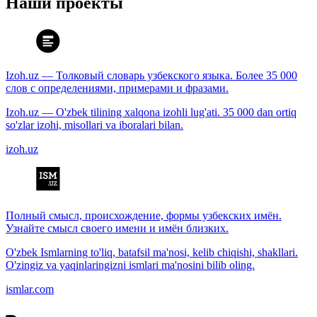
Наши проекты
Izoh.uz — Толковый словарь узбекского языка. Более 35 000
слов с определениями, примерами и фразами.
Izoh.uz — O'zbek tilining xalqona izohli lug'ati. 35 000 dan ortiq
so'zlar izohi, misollari va iboralari bilan.
izoh.uz
Полный смысл, происхождение, формы узбекских имён.
Узнайте смысл своего имени и имён близких.
O'zbek Ismlarning to'liq, batafsil ma'nosi, kelib chiqishi, shakllari.
O'zingiz va yaqinlaringizni ismlari ma'nosini bilib oling.
ismlar.com