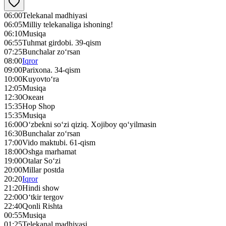
06:00
Telekanal madhiyasi
06:05
Milliy telekanaliga ishoning!
06:10
Musiqa
06:55
Tuhmat girdobi. 39-qism
07:25
Bunchalar zo‘rsan
08:00
Iqror
09:00
Parixona. 34-qism
10:00
Kuyovto‘ra
12:05
Musiqa
12:30
Океан
15:35
Hop Shop
15:35
Musiqa
16:00
O‘zbekni so‘zi qiziq. Xojiboy qo‘yilmasin
16:30
Bunchalar zo‘rsan
17:00
Vido maktubi. 61-qism
18:00
Oshga marhamat
19:00
Otalar So‘zi
20:00
Millar postda
20:20
Iqror
21:20
Hindi show
22:00
O‘tkir tergov
22:40
Qonli Rishta
00:55
Musiqa
01:25
Telekanal madhiyasi