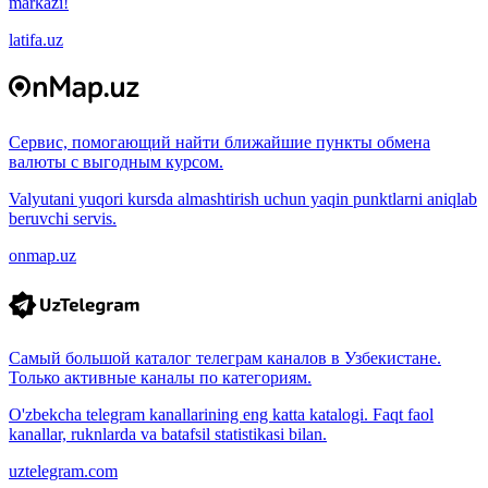
markazi!
latifa.uz
Сервис, помогающий найти ближайшие пункты обмена
валюты с выгодным курсом.
Valyutani yuqori kursda almashtirish uchun yaqin punktlarni aniqlab
beruvchi servis.
onmap.uz
Самый большой каталог телеграм каналов в Узбекистане.
Только активные каналы по категориям.
O'zbekcha telegram kanallarining eng katta katalogi. Faqt faol
kanallar, ruknlarda va batafsil statistikasi bilan.
uztelegram.com