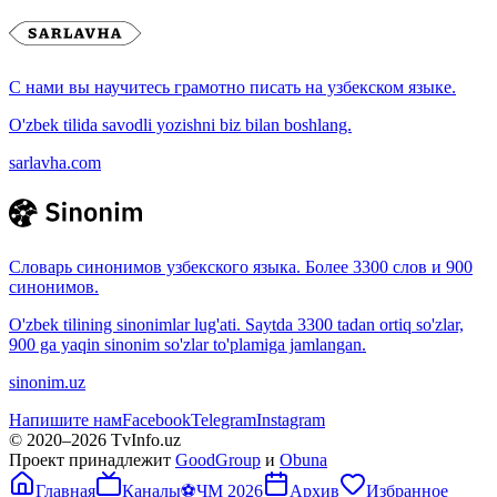
С нами вы научитесь грамотно писать на узбекском языке.
O'zbek tilida savodli yozishni biz bilan boshlang.
sarlavha.com
Словарь синонимов узбекского языка. Более 3300 слов и 900
синонимов.
O'zbek tilining sinonimlar lug'ati. Saytda 3300 tadan ortiq so'zlar,
900 ga yaqin sinonim so'zlar to'plamiga jamlangan.
sinonim.uz
Напишите нам
Facebook
Telegram
Instagram
© 2020–
2026
TvInfo.uz
Проект принадлежит
GoodGroup
и
Obuna
Главная
Каналы
⚽
ЧМ 2026
Архив
Избранное