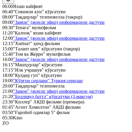
06:00
Яхши кайфият
06:40
"Севимли кун" кўрсатуви
08:00
"Тақдирлар" теленовелла (такрор)
09:00
"Замон" (жонли эфир) информацион дастури
09:30
"Тепага" мультфильм
11:20
"Қалпоқ" яхши кайфият
12:00
"Замон" (жонли эфир) информацион дастури
12:15
"Хиёнат" ҳинд фильми
15:00
"Талант шоу" кўрсатуви (такрор)
15:40
"Том ва Жерри" мультфильм
16:00
"Замон" (жонли эфир) информацион дастури
16:15
"Машҳурлар" кўрсатуви
17:15
"Илк учрашув" кўрсатуви
18:00
"Кулдир гуп" кўрсатуви
19:00
"Қўрғон сирлари" Туркия серилаи
20:00
"Тақдирлар" теленовелла
21:00
"Замон" (жонли эфир) информацион дастури
21:20
"Болливуд баттл" кўрсатуви (3-мавсум)
23:30
"Киллер" АҚШ фильми (премьера)
01:45
"Агент Хемилтон" АҚШ фильми
03:50
"Ғаройиб одамлар 5" фильм
05:30
Kino
ZO