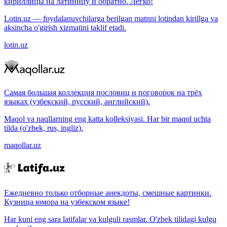
кириллицы на латиницу и обратно. Легко!
Lotin.uz — foydalanuvchilarga berilgan matnni lotindan kirillga va
aksincha o'girish xizmatini taklif etadi.
lotin.uz
Самая большая коллекция пословиц и поговорок на трёх
языках (узбекский, русский, английский).
Maqol va naqllarning eng katta kolleksiyasi. Har bir maqol uchta
tilda (o'zbek, rus, ingliz).
maqollar.uz
Ежедневно только отборные анекдоты, смешные картинки.
Кузница юмора на узбекском языке!
Har kuni eng sara latifalar va kulguli rasmlar. O'zbek tilidagi kulgu