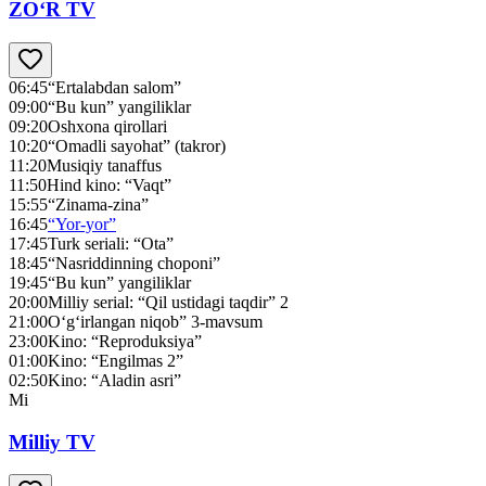
ZO‘R TV
06:45
“Ertalabdan salom”
09:00
“Bu kun” yangiliklar
09:20
Oshxona qirollari
10:20
“Omadli sayohat” (takror)
11:20
Musiqiy tanaffus
11:50
Hind kino: “Vaqt”
15:55
“Zinama-zina”
16:45
“Yor-yor”
17:45
Turk seriali: “Ota”
18:45
“Nasriddinning choponi”
19:45
“Bu kun” yangiliklar
20:00
Milliy serial: “Qil ustidagi taqdir” 2
21:00
O‘g‘irlangan niqob” 3-mavsum
23:00
Kino: “Reproduksiya”
01:00
Kino: “Engilmas 2”
02:50
Kino: “Aladin asri”
Mi
Milliy TV