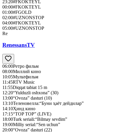
23:20
#FKOKTEYL
00:00
#FKOKTEYL
01:00
#FGOLD
02:00
#UZNONSTOP
04:00
#FKOKTEYL
05:00
#UZNONSTOP
Re
RenessansTV
06:00
Ретро фильм
08:00
Миллий кино
10:05
Мультфильм
11:45
RTV Music
11:55
Diqqat tabiat 15 m
12:20
“Yulduzli oshxona” (30)
13:00
“Ovoza” dasturi (10)
13:10
Теленовелла:“Буни ҳаёт дейдилар”
14:10
Ҳинд кино
17:15
“TOP TOP” (LIVE)
18:00
Turk seriali:“Bilmay sevdim”
19:00
Milliy serial:“Sen uchun”
20:00
“Ovoza” dasturi (22)