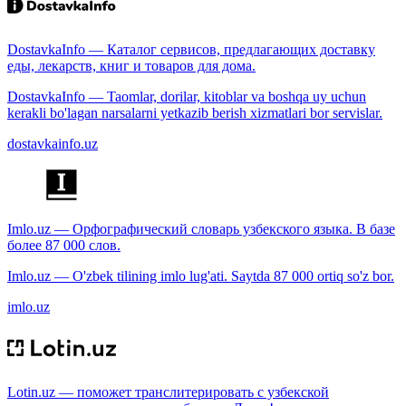
DostavkaInfo — Каталог сервисов, предлагающих доставку
еды, лекарств, книг и товаров для дома.
DostavkaInfo — Taomlar, dorilar, kitoblar va boshqa uy uchun
kerakli bo'lagan narsalarni yetkazib berish xizmatlari bor servislar.
dostavkainfo.uz
Imlo.uz — Орфографический словарь узбекского языка. В базе
более 87 000 слов.
Imlo.uz — O'zbek tilining imlo lug'ati. Saytda 87 000 ortiq so'z bor.
imlo.uz
Lotin.uz — поможет транслитерировать с узбекской