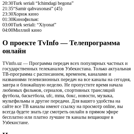
20:30
Turk seriali “Ichimdagi begona”
21:35
“Samir qahvaxonasi” (45)
23:30
Хориж кино
01:30
Кинофильм:
03:00
Turk seriali: “Xiyonat”
04:00
Миллий кино
О проекте TvInfo — Телепрограмма
онлайн
TVinfo.uz — Программа передач всех популярных частных и
государственных телеканалов Узбекистана. Только актуальная
ТВ-программа с расписанием, временем, каналами и
названиями телевизионных передач на все каналы на сегодня,
завтра и ближайшую неделю. Не пропустите время начала
любимых фильмов, сериалов, спортивных трансляций
футбола, баскетбола, ufc, mma, бокс, новости, музыка,
мультфильмы и другие передачи. Для вашего удобства на
сайте все ТВ каналы имеют ссылку на просмотр online, вы
всегда будете знать где смотреть онлайн в прямом эфире
бесплатно или платно лучшие тв каналы вещающие в
Узбекистане.