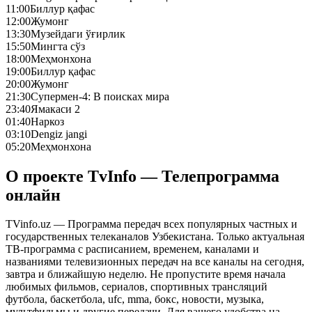
11:00
Биллур қафас
12:00
Жумонг
13:30
Музейдаги ўғирлик
15:50
Мингта сўз
18:00
Меҳмонхона
19:00
Биллур қафас
20:00
Жумонг
21:30
Супермен-4: В поисках мира
23:40
Ямакаси 2
01:40
Наркоз
03:10
Dengiz jangi
05:20
Меҳмонхона
О проекте TvInfo — Телепрограмма
онлайн
TVinfo.uz — Программа передач всех популярных частных и
государственных телеканалов Узбекистана. Только актуальная
ТВ-программа с расписанием, временем, каналами и
названиями телевизионных передач на все каналы на сегодня,
завтра и ближайшую неделю. Не пропустите время начала
любимых фильмов, сериалов, спортивных трансляций
футбола, баскетбола, ufc, mma, бокс, новости, музыка,
мультфильмы и другие передачи. Для вашего удобства на