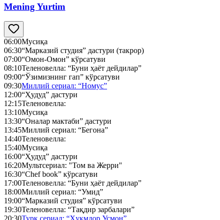
Mening Yurtim
06:00
Мусиқа
06:30
“Марказий студия” дастури (такрор)
07:00
“Омон-Омон” кўрсатуви
08:10
Теленовелла: “Буни ҳаёт дейдилар”
09:00
“Ўзимизнинг гап” кўрсатуви
09:30
Миллий сериал: “Номус”
12:00
“Ҳудуд” дастури
12:15
Теленовелла:
13:10
Мусиқа
13:30
“Оналар мактаби” дастури
13:45
Миллий сериал: “Бегона”
14:40
Теленовелла:
15:40
Мусиқа
16:00
“Ҳудуд” дастури
16:20
Мультсериал: "Том ва Жерри"
16:30
“Chef book” кўрсатуви
17:00
Теленовелла: “Буни ҳаёт дейдилар”
18:00
Миллий сериал: “Умид”
19:00
“Марказий студия” кўрсатуви
19:30
Теленовелла: “Тақдир зарбалари”
20:30
Турк сериал: “Ҳукмдор Усмон”