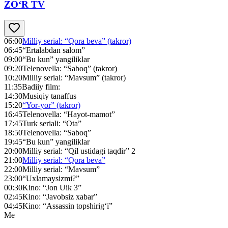
ZO‘R TV
06:00
Milliy serial: “Qora beva” (takror)
06:45
“Ertalabdan salom”
09:00
“Bu kun” yangiliklar
09:20
Telenovella: “Saboq” (takror)
10:20
Milliy serial: “Mavsum” (takror)
11:35
Badiiy film:
14:30
Musiqiy tanaffus
15:20
“Yor-yor” (takror)
16:45
Telenovella: “Hayot-mamot”
17:45
Turk seriali: “Ota”
18:50
Telenovella: “Saboq”
19:45
“Bu kun” yangiliklar
20:00
Milliy serial: “Qil ustidagi taqdir” 2
21:00
Milliy serial: “Qora beva”
22:00
Milliy serial: “Mavsum”
23:00
“Uxlamaysizmi?”
00:30
Kino: “Jon Uik 3”
02:45
Kino: “Javobsiz xabar”
04:45
Kino: “Assassin topshirig‘i”
Me