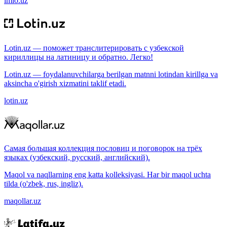
imlo.uz
Lotin.uz — поможет транслитерировать с узбекской
кириллицы на латиницу и обратно. Легко!
Lotin.uz — foydalanuvchilarga berilgan matnni lotindan kirillga va
aksincha o'girish xizmatini taklif etadi.
lotin.uz
Самая большая коллекция пословиц и поговорок на трёх
языках (узбекский, русский, английский).
Maqol va naqllarning eng katta kolleksiyasi. Har bir maqol uchta
tilda (o'zbek, rus, ingliz).
maqollar.uz