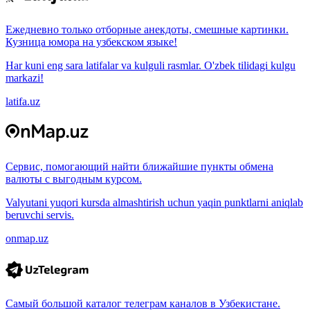
Ежедневно только отборные анекдоты, смешные картинки.
Кузница юмора на узбекском языке!
Har kuni eng sara latifalar va kulguli rasmlar. O'zbek tilidagi kulgu
markazi!
latifa.uz
Сервис, помогающий найти ближайшие пункты обмена
валюты с выгодным курсом.
Valyutani yuqori kursda almashtirish uchun yaqin punktlarni aniqlab
beruvchi servis.
onmap.uz
Самый большой каталог телеграм каналов в Узбекистане.