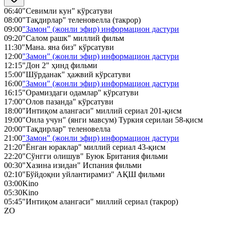
06:40
"Севимли кун" кўрсатуви
08:00
"Тақдирлар" теленовелла (такрор)
09:00
"Замон" (жонли эфир) информацион дастури
09:20
"Салом рашк" миллий фильм
11:30
"Мана. яна биз" кўрсатуви
12:00
"Замон" (жонли эфир) информацион дастури
12:15
"Дон 2" ҳинд фильми
15:00
"Шўрданак" ҳажвий кўрсатуви
16:00
"Замон" (жонли эфир) информацион дастури
16:15
"Орамиздаги одамлар" кўрсатуви
17:00
"Олов пазанда" кўрсатуви
18:00
"Интиқом алангаси" миллий сериал 201-қисм
19:00
"Оила учун" (янги мавсум) Туркия серилаи 58-қисм
20:00
"Тақдирлар" теленовелла
21:00
"Замон" (жонли эфир) информацион дастури
21:20
"Ёнган юраклар" миллий сериал 43-қисм
22:20
"Сўнгги олишув" Буюк Британия фильми
00:30
"Хазина изидан" Испания фильми
02:10
"Бўйдоқни уйлантирамиз" АҚШ фильми
03:00
Kino
05:30
Kino
05:45
"Интиқом алангаси" миллий сериал (такрор)
ZO