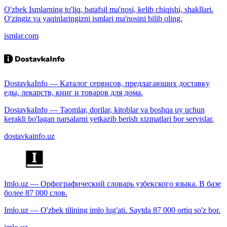
O'zbek Ismlarning to'liq, batafsil ma'nosi, kelib chiqishi, shakllari.
O'zingiz va yaqinlaringizni ismlari ma'nosini bilib oling.
ismlar.com
DostavkaInfo — Каталог сервисов, предлагающих доставку
еды, лекарств, книг и товаров для дома.
DostavkaInfo — Taomlar, dorilar, kitoblar va boshqa uy uchun
kerakli bo'lagan narsalarni yetkazib berish xizmatlari bor servislar.
dostavkainfo.uz
Imlo.uz — Орфографический словарь узбекского языка. В базе
более 87 000 слов.
Imlo.uz — O'zbek tilining imlo lug'ati. Saytda 87 000 ortiq so'z bor.