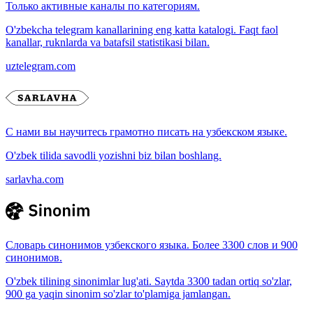
Только активные каналы по категориям.
O'zbekcha telegram kanallarining eng katta katalogi. Faqt faol
kanallar, ruknlarda va batafsil statistikasi bilan.
uztelegram.com
С нами вы научитесь грамотно писать на узбекском языке.
O'zbek tilida savodli yozishni biz bilan boshlang.
sarlavha.com
Словарь синонимов узбекского языка. Более 3300 слов и 900
синонимов.
O'zbek tilining sinonimlar lug'ati. Saytda 3300 tadan ortiq so'zlar,
900 ga yaqin sinonim so'zlar to'plamiga jamlangan.