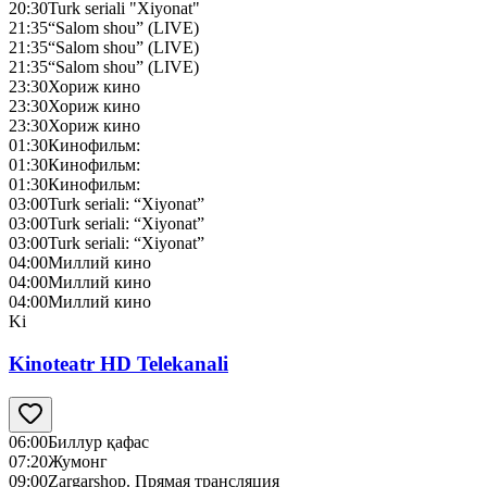
20:30
Turk seriali "Xiyonat"
21:35
“Salom shou” (LIVE)
21:35
“Salom shou” (LIVE)
21:35
“Salom shou” (LIVE)
23:30
Хориж кино
23:30
Хориж кино
23:30
Хориж кино
01:30
Кинофильм:
01:30
Кинофильм:
01:30
Кинофильм:
03:00
Turk seriali: “Xiyonat”
03:00
Turk seriali: “Xiyonat”
03:00
Turk seriali: “Xiyonat”
04:00
Миллий кино
04:00
Миллий кино
04:00
Миллий кино
Ki
Kinoteatr HD Telekanali
06:00
Биллур қафас
07:20
Жумонг
09:00
Zargarshop. Прямая трансляция