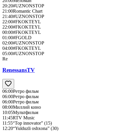
20:00
Меломан
20:20
#UZNONSTOP
21:00
Romantic Chart
21:40
#UZNONSTOP
22:00
#FKOKTEYL
22:00
#FKOKTEYL
00:00
#FKOKTEYL
01:00
#FGOLD
02:00
#UZNONSTOP
04:00
#FKOKTEYL
05:00
#UZNONSTOP
Re
RenessansTV
06:00
Ретро фильм
06:00
Ретро фильм
06:00
Ретро фильм
08:00
Миллий кино
10:05
Мультфильм
11:45
RTV Music
11:55
“Top innovator” (15)
12:20
“Yulduzli oshxona” (30)