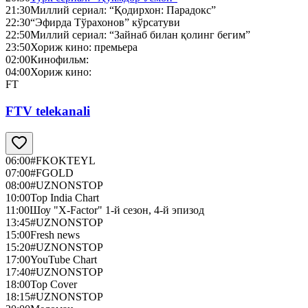
21:30
Миллий сериал: “Қодирхон: Парадокс”
22:30
“Эфирда Тўрахонов” кўрсатуви
22:50
Миллий сериал: “Зайнаб билан қолинг бегим”
23:50
Хориж кино: премьера
02:00
Кинофильм:
04:00
Хориж кино:
FT
FTV telekanali
06:00
#FKOKTEYL
07:00
#FGOLD
08:00
#UZNONSTOP
10:00
Top India Chart
11:00
Шоу "X-Factor" 1-й сезон, 4-й эпизод
13:45
#UZNONSTOP
15:00
Fresh news
15:20
#UZNONSTOP
17:00
YouTube Chart
17:40
#UZNONSTOP
18:00
Top Cover
18:15
#UZNONSTOP