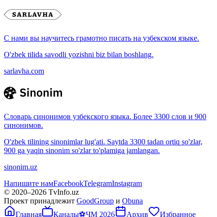
С нами вы научитесь грамотно писать на узбекском языке.
O'zbek tilida savodli yozishni biz bilan boshlang.
sarlavha.com
Словарь синонимов узбекского языка. Более 3300 слов и 900
синонимов.
O'zbek tilining sinonimlar lug'ati. Saytda 3300 tadan ortiq so'zlar,
900 ga yaqin sinonim so'zlar to'plamiga jamlangan.
sinonim.uz
Напишите нам
Facebook
Telegram
Instagram
© 2020–
2026
TvInfo.uz
Проект принадлежит
GoodGroup
и
Obuna
Главная
Каналы
⚽
ЧМ 2026
Архив
Избранное