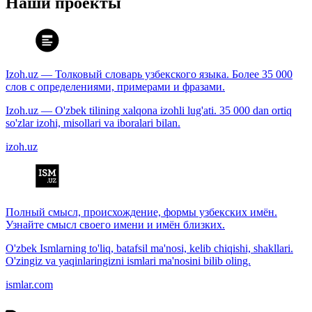
Наши проекты
Izoh.uz — Толковый словарь узбекского языка. Более 35 000
слов с определениями, примерами и фразами.
Izoh.uz — O'zbek tilining xalqona izohli lug'ati. 35 000 dan ortiq
so'zlar izohi, misollari va iboralari bilan.
izoh.uz
Полный смысл, происхождение, формы узбекских имён.
Узнайте смысл своего имени и имён близких.
O'zbek Ismlarning to'liq, batafsil ma'nosi, kelib chiqishi, shakllari.
O'zingiz va yaqinlaringizni ismlari ma'nosini bilib oling.
ismlar.com