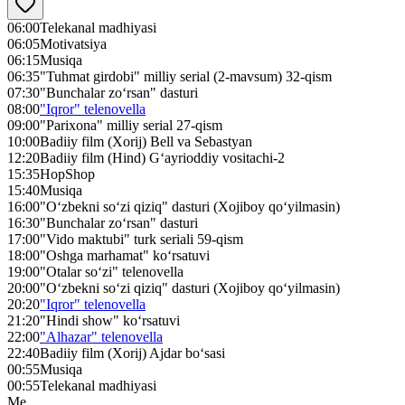
06:00
Telekanal madhiyasi
06:05
Motivatsiya
06:15
Musiqa
06:35
"Tuhmat girdobi" milliy serial (2-mavsum) 32-qism
07:30
"Bunchalar zo‘rsan" dasturi
08:00
"Iqror" telenovella
09:00
"Parixona" milliy serial 27-qism
10:00
Badiiy film (Xorij) Bell va Sebastyan
12:20
Badiiy film (Hind) G‘ayrioddiy vositachi-2
15:35
HopShop
15:40
Musiqa
16:00
"O‘zbekni so‘zi qiziq" dasturi (Xojiboy qo‘yilmasin)
16:30
"Bunchalar zo‘rsan" dasturi
17:00
"Vido maktubi" turk seriali 59-qism
18:00
"Oshga marhamat" ko‘rsatuvi
19:00
"Otalar so‘zi" telenovella
20:00
"O‘zbekni so‘zi qiziq" dasturi (Xojiboy qo‘yilmasin)
20:20
"Iqror" telenovella
21:20
"Hindi show" ko‘rsatuvi
22:00
"Alhazar" telenovella
22:40
Badiiy film (Xorij) Ajdar bo‘sasi
00:55
Musiqa
00:55
Telekanal madhiyasi
Me