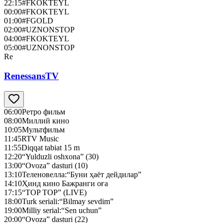
22:15
#FKOKTEYL
00:00
#FKOKTEYL
01:00
#FGOLD
02:00
#UZNONSTOP
04:00
#FKOKTEYL
05:00
#UZNONSTOP
Re
RenessansTV
06:00
Ретро фильм
08:00
Миллий кино
10:05
Мультфильм
11:45
RTV Music
11:55
Diqqat tabiat 15 m
12:20
“Yulduzli oshxona” (30)
13:00
“Ovoza” dasturi (10)
13:10
Теленовелла:“Буни ҳаёт дейдилар”
14:10
Ҳинд кино Бажранги оға
17:15
“TOP TOP” (LIVE)
18:00
Turk seriali:“Bilmay sevdim”
19:00
Milliy serial:“Sen uchun”
20:00
“Ovoza” dasturi (22)