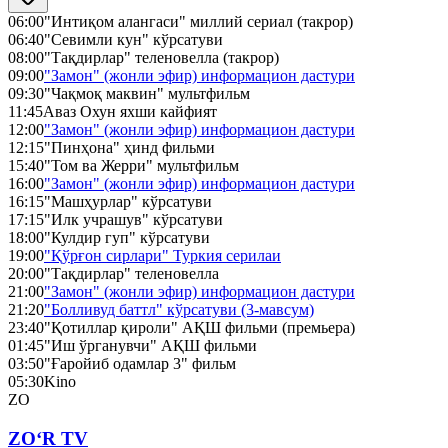
06:00
"Интиқом алангаси" миллий сериал (такрор)
06:40
"Севимли кун" кўрсатуви
08:00
"Тақдирлар" теленовелла (такрор)
09:00
"Замон" (жонли эфир) информацион дастури
09:30
"Чақмоқ маквин" мультфильм
11:45
Аваз Охун яхши кайфият
12:00
"Замон" (жонли эфир) информацион дастури
12:15
"Пинҳона" ҳинд фильми
15:40
"Том ва Жерри" мультфильм
16:00
"Замон" (жонли эфир) информацион дастури
16:15
"Машҳурлар" кўрсатуви
17:15
"Илк учрашув" кўрсатуви
18:00
"Кулдир гуп" кўрсатуви
19:00
"Қўрғон сирлари" Туркия серилаи
20:00
"Тақдирлар" теленовелла
21:00
"Замон" (жонли эфир) информацион дастури
21:20
"Болливуд баттл" кўрсатуви (3-мавсум)
23:40
"Қотиллар қироли" АҚШ фильми (премьера)
01:45
"Иш ўрганувчи" АҚШ фильми
03:50
"Ғаройиб одамлар 3" фильм
05:30
Kino
ZO
ZO‘R TV