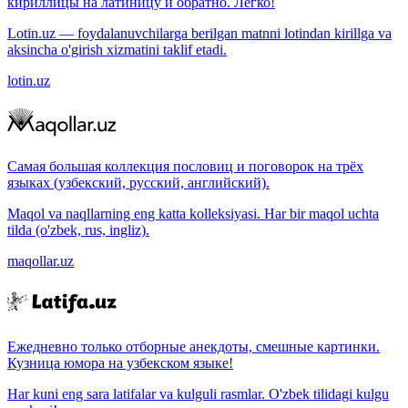
кириллицы на латиницу и обратно. Легко!
Lotin.uz — foydalanuvchilarga berilgan matnni lotindan kirillga va
aksincha o'girish xizmatini taklif etadi.
lotin.uz
Самая большая коллекция пословиц и поговорок на трёх
языках (узбекский, русский, английский).
Maqol va naqllarning eng katta kolleksiyasi. Har bir maqol uchta
tilda (o'zbek, rus, ingliz).
maqollar.uz
Ежедневно только отборные анекдоты, смешные картинки.
Кузница юмора на узбекском языке!
Har kuni eng sara latifalar va kulguli rasmlar. O'zbek tilidagi kulgu