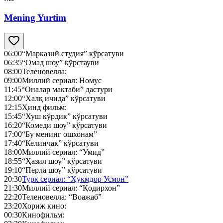
Mening Yurtim
06:00
“Марказий студия” кўрсатуви
06:35
“Омад шоу” кўрстауви
08:00
Теленовелла:
09:00
Миллий сериал: Номус
11:45
“Оналар мактаби” дастури
12:00
“Халқ ичида” кўрсатуви
12:15
Ҳинд фильм:
15:45
“Хуш кўрдик” кўрсатуви
16:20
“Комеди шоу” кўрсатуви
17:00
“Бу менинг ошхонам”
17:40
“Келинчак” кўрсатуви
18:00
Миллий сериал: “Умид”
18:55
“Ҳазил шоу” кўрсатуви
19:10
“Перла шоу” кўрсатуви
20:30
Турк сериал: “Ҳукмдор Усмон”
21:30
Миллий сериал: “Қодирхон”
22:20
Теленовелла: “Воажаб”
23:20
Хориж кино:
00:30
Кинофильм: