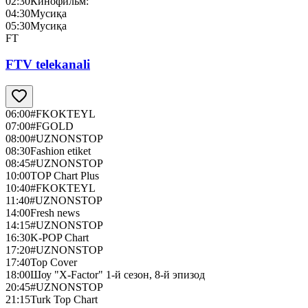
02:30
Кинофильм:
04:30
Мусиқа
05:30
Мусиқа
FT
FTV telekanali
06:00
#FKOKTEYL
07:00
#FGOLD
08:00
#UZNONSTOP
08:30
Fashion etiket
08:45
#UZNONSTOP
10:00
TOP Chart Plus
10:40
#FKOKTEYL
11:40
#UZNONSTOP
14:00
Fresh news
14:15
#UZNONSTOP
16:30
K-POP Chart
17:20
#UZNONSTOP
17:40
Top Cover
18:00
Шоу "X-Factor" 1-й сезон, 8-й эпизод
20:45
#UZNONSTOP
21:15
Turk Top Chart