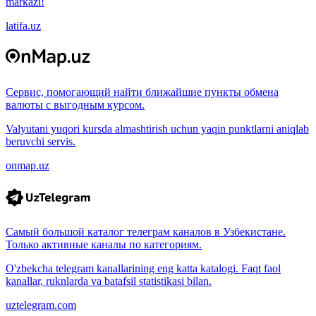
markazi!
latifa.uz
Сервис, помогающий найти ближайшие пункты обмена
валюты с выгодным курсом.
Valyutani yuqori kursda almashtirish uchun yaqin punktlarni aniqlab
beruvchi servis.
onmap.uz
Самый большой каталог телеграм каналов в Узбекистане.
Только активные каналы по категориям.
O'zbekcha telegram kanallarining eng katta katalogi. Faqt faol
kanallar, ruknlarda va batafsil statistikasi bilan.
uztelegram.com