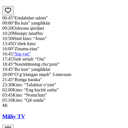
06:45
“Ertalabdan salom”
09:00
“Bu kun” yangiliklar
09:20
Oshxona qirollari
10:20
Musiqiy tanaffus
10:50
Hind kino: “Josus”
13:45
O‘zbek kino:
16:00
“Zinama-zina”
16:45
“Yor-yor”
17:45
Turk seriali: “Ota”
18:45
“Nasriddinning cho‘poni”
19:45
“Bu kun” yangiliklar
20:00
“O‘g‘irlangan niqob” 3-mavsum
21:45
“Boriga baraka”
23:30
Kino: “Tafakkur o‘yini”
02:00
Kino: “Eng kuchli zarba”
03:45
Kino: “Noma'lum”
05:10
Kino: “Qil ustida”
Mi
Milliy TV