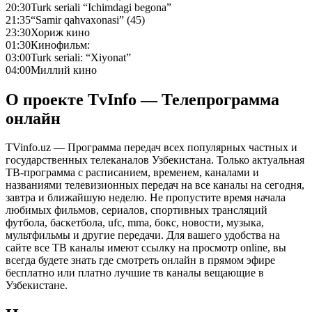
20:30
Turk seriali “Ichimdagi begona”
21:35
“Samir qahvaxonasi” (45)
23:30
Хориж кино
01:30
Кинофильм:
03:00
Turk seriali: “Xiyonat”
04:00
Миллий кино
О проекте TvInfo — Телепрограмма
онлайн
TVinfo.uz — Программа передач всех популярных частных и
государственных телеканалов Узбекистана. Только актуальная
ТВ-программа с расписанием, временем, каналами и
названиями телевизионных передач на все каналы на сегодня,
завтра и ближайшую неделю. Не пропустите время начала
любимых фильмов, сериалов, спортивных трансляций
футбола, баскетбола, ufc, mma, бокс, новости, музыка,
мультфильмы и другие передачи. Для вашего удобства на
сайте все ТВ каналы имеют ссылку на просмотр online, вы
всегда будете знать где смотреть онлайн в прямом эфире
бесплатно или платно лучшие тв каналы вещающие в
Узбекистане.