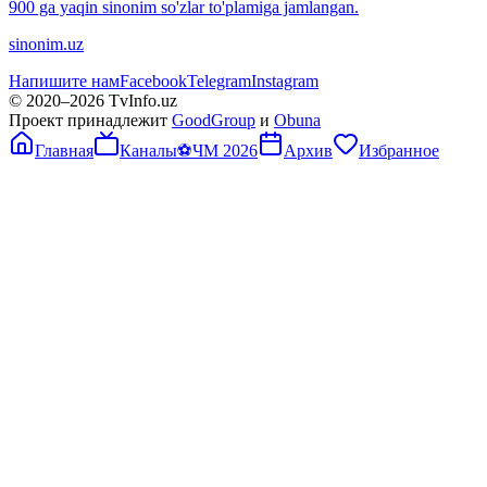
900 ga yaqin sinonim so'zlar to'plamiga jamlangan.
sinonim.uz
Напишите нам
Facebook
Telegram
Instagram
© 2020–
2026
TvInfo.uz
Проект принадлежит
GoodGroup
и
Obuna
Главная
Каналы
⚽
ЧМ 2026
Архив
Избранное