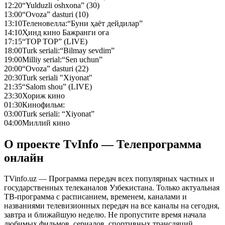
12:20
“Yulduzli oshxona” (30)
13:00
“Ovoza” dasturi (10)
13:10
Теленовелла:“Буни ҳаёт дейдилар”
14:10
Ҳинд кино Бажранги оға
17:15
“TOP TOP” (LIVE)
18:00
Turk seriali:“Bilmay sevdim”
19:00
Milliy serial:“Sen uchun”
20:00
“Ovoza” dasturi (22)
20:30
Turk seriali "Xiyonat"
21:35
“Salom shou” (LIVE)
23:30
Хориж кино
01:30
Кинофильм:
03:00
Turk seriali: “Xiyonat”
04:00
Миллий кино
О проекте TvInfo — Телепрограмма
онлайн
TVinfo.uz — Программа передач всех популярных частных и
государственных телеканалов Узбекистана. Только актуальная
ТВ-программа с расписанием, временем, каналами и
названиями телевизионных передач на все каналы на сегодня,
завтра и ближайшую неделю. Не пропустите время начала
любимых фильмов, сериалов, спортивных трансляций