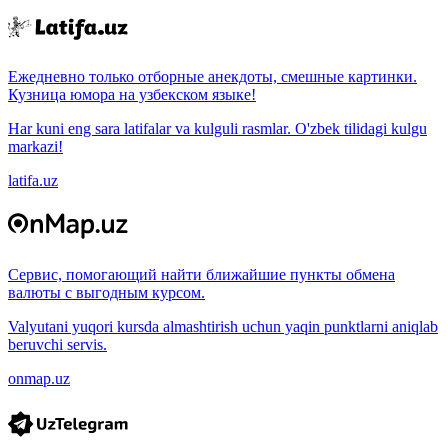
Ежедневно только отборные анекдоты, смешные картинки.
Кузница юмора на узбекском языке!
Har kuni eng sara latifalar va kulguli rasmlar. O'zbek tilidagi kulgu
markazi!
latifa.uz
Сервис, помогающий найти ближайшие пункты обмена
валюты с выгодным курсом.
Valyutani yuqori kursda almashtirish uchun yaqin punktlarni aniqlab
beruvchi servis.
onmap.uz