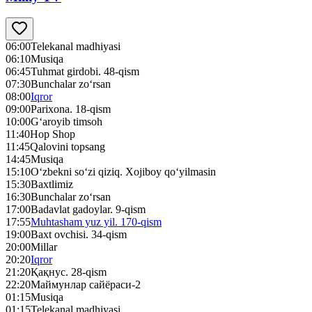
06:00
Telekanal madhiyasi
06:10
Musiqa
06:45
Tuhmat girdobi. 48-qism
07:30
Bunchalar zo‘rsan
08:00
Iqror
09:00
Parixona. 18-qism
10:00
G‘aroyib timsoh
11:40
Hop Shop
11:45
Qalovini topsang
14:45
Musiqa
15:10
O‘zbekni so‘zi qiziq. Xojiboy qo‘yilmasin
15:30
Baxtlimiz
16:30
Bunchalar zo‘rsan
17:00
Badavlat gadoylar. 9-qism
17:55
Muhtasham yuz yil. 170-qism
19:00
Baxt ovchisi. 34-qism
20:00
Millar
20:20
Iqror
21:20
Қақнус. 28-qism
22:20
Маймунлар сайёраси-2
01:15
Musiqa
01:15
Telekanal madhiyasi