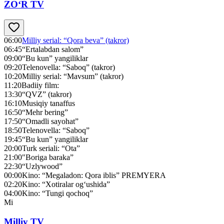
ZO‘R TV
06:00
Milliy serial: “Qora beva” (takror)
06:45
“Ertalabdan salom”
09:00
“Bu kun” yangiliklar
09:20
Telenovella: “Saboq” (takror)
10:20
Milliy serial: “Mavsum” (takror)
11:20
Badiiy film:
13:30
“QVZ” (takror)
16:10
Musiqiy tanaffus
16:50
“Mehr bering”
17:50
“Omadli sayohat”
18:50
Telenovella: “Saboq”
19:45
“Bu kun” yangiliklar
20:00
Turk seriali: “Ota”
21:00
"Boriga baraka”
22:30
“Uzlywood”
00:00
Kino: “Megaladon: Qora iblis” PREMYERA
02:20
Kino: “Xotiralar og‘ushida”
04:00
Kino: “Tungi qochoq”
Mi
Milliy TV