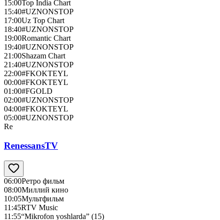
15:00
Top India Chart
15:40
#UZNONSTOP
17:00
Uz Top Chart
18:40
#UZNONSTOP
19:00
Romantic Chart
19:40
#UZNONSTOP
21:00
Shazam Chart
21:40
#UZNONSTOP
22:00
#FKOKTEYL
00:00
#FKOKTEYL
01:00
#FGOLD
02:00
#UZNONSTOP
04:00
#FKOKTEYL
05:00
#UZNONSTOP
Re
RenessansTV
06:00
Ретро фильм
08:00
Миллий кино
10:05
Мультфильм
11:45
RTV Music
11:55
“Mikrofon yoshlarda” (15)