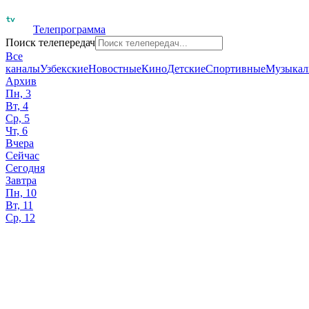
Телепрограмма
Поиск телепередач
Все
каналы
Узбекские
Новостные
Кино
Детские
Спортивные
Музыкал
Архив
Пн, 3
Вт, 4
Ср, 5
Чт, 6
Вчера
Сейчас
Сегодня
Завтра
Пн, 10
Вт, 11
Ср, 12