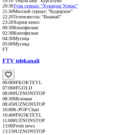
19:10
“Перла шоу” кўрсатуви
20:30
Турк сериал: “Ҳукмдор Усмон”
21:30
Миллий сериал: “Қодирхон”
22:20
Теленовелла: “Воажаб”
23:20
Хориж кино:
00:30
Кинофильм:
02:30
Кинофильм:
04:30
Мусиқа
05:00
Мусиқа
FT
FTV telekanali
06:00
#FKOKTEYL
07:00
#FGOLD
08:00
#UZNONSTOP
08:30
Меломан
08:45
#UZNONSTOP
10:00
K-POP Chart
10:40
#FKOKTEYL
11:00
#UZNONSTOP
13:00
Fresh news
13:15
#UZNONSTOP