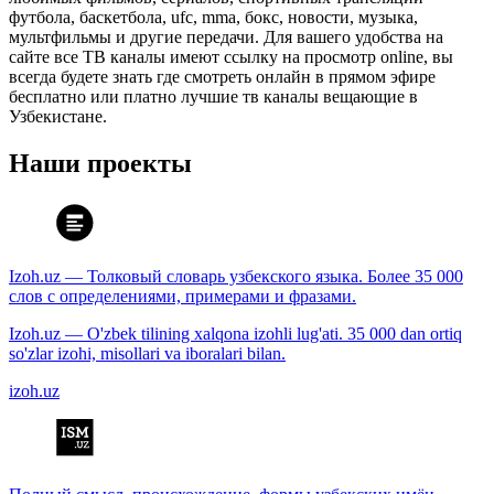
футбола, баскетбола, ufc, mma, бокс, новости, музыка,
мультфильмы и другие передачи. Для вашего удобства на
сайте все ТВ каналы имеют ссылку на просмотр online, вы
всегда будете знать где смотреть онлайн в прямом эфире
бесплатно или платно лучшие тв каналы вещающие в
Узбекистане.
Наши проекты
Izoh.uz — Толковый словарь узбекского языка. Более 35 000
слов с определениями, примерами и фразами.
Izoh.uz — O'zbek tilining xalqona izohli lug'ati. 35 000 dan ortiq
so'zlar izohi, misollari va iboralari bilan.
izoh.uz