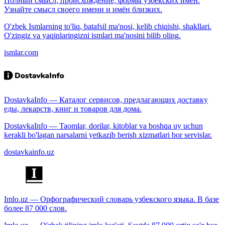
Полный смысл, происхождение, формы узбекских имён.
Узнайте смысл своего имени и имён близких.
O'zbek Ismlarning to'liq, batafsil ma'nosi, kelib chiqishi, shakllari.
O'zingiz va yaqinlaringizni ismlari ma'nosini bilib oling.
ismlar.com
DostavkaInfo — Каталог сервисов, предлагающих доставку
еды, лекарств, книг и товаров для дома.
DostavkaInfo — Taomlar, dorilar, kitoblar va boshqa uy uchun
kerakli bo'lagan narsalarni yetkazib berish xizmatlari bor servislar.
dostavkainfo.uz
Imlo.uz — Орфографический словарь узбекского языка. В базе
более 87 000 слов.