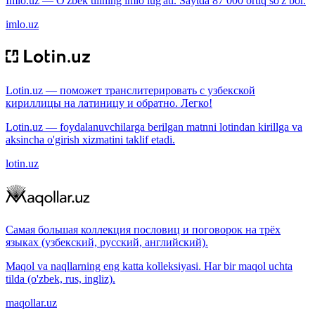
Imlo.uz — O'zbek tilining imlo lug'ati. Saytda 87 000 ortiq so'z bor.
imlo.uz
Lotin.uz — поможет транслитерировать с узбекской
кириллицы на латиницу и обратно. Легко!
Lotin.uz — foydalanuvchilarga berilgan matnni lotindan kirillga va
aksincha o'girish xizmatini taklif etadi.
lotin.uz
Самая большая коллекция пословиц и поговорок на трёх
языках (узбекский, русский, английский).
Maqol va naqllarning eng katta kolleksiyasi. Har bir maqol uchta
tilda (o'zbek, rus, ingliz).
maqollar.uz