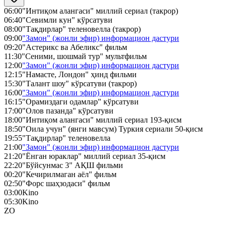
06:00
"Интиқом алангаси" миллий сериал (такрор)
06:40
"Севимли кун" кўрсатуви
08:00
"Тақдирлар" теленовелла (такрор)
09:00
"Замон" (жонли эфир) информацион дастури
09:20
"Астерикс ва Абеликс" фильм
11:30
"Сеними, шошмай тур" мультфильм
12:00
"Замон" (жонли эфир) информацион дастури
12:15
"Намасте, Лондон" ҳинд фильми
15:30
"Талант шоу" кўрсатуви (такрор)
16:00
"Замон" (жонли эфир) информацион дастури
16:15
"Орамиздаги одамлар" кўрсатуви
17:00
"Олов пазанда" кўрсатуви
18:00
"Интиқом алангаси" миллий сериал 193-қисм
18:50
"Оила учун" (янги мавсум) Туркия сериали 50-қисм
19:55
"Тақдирлар" теленовелла
21:00
"Замон" (жонли эфир) информацион дастури
21:20
"Ёнган юраклар" миллий сериал 35-қисм
22:20
"Бўйсунмас 3" АҚШ фильми
00:20
"Кечирилмаган аёл" фильм
02:50
"Форс шаҳзодаси" фильм
03:00
Kino
05:30
Kino
ZO