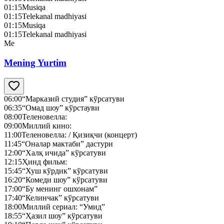
01:15
Musiqa
01:15
Telekanal madhiyasi
01:15
Musiqa
01:15
Telekanal madhiyasi
Me
Mening Yurtim
06:00
“Марказий студия” кўрсатуви
06:35
“Омад шоу” кўрстауви
08:00
Теленовелла:
09:00
Миллий кино:
11:00
Теленовелла: / Қизиқчи (концерт)
11:45
“Оналар мактаби” дастури
12:00
“Халқ ичида” кўрсатуви
12:15
Ҳинд фильм:
15:45
“Хуш кўрдик” кўрсатуви
16:20
“Комеди шоу” кўрсатуви
17:00
“Бу менинг ошхонам”
17:40
“Келинчак” кўрсатуви
18:00
Миллий сериал: “Умид”
18:55
“Ҳазил шоу” кўрсатуви