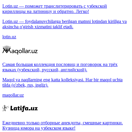
Lotin.uz — поможет транслитерировать с узбекской
кириллицы на латиницу и обратно. Легко!
Lotin.uz — foydalanuvchilarga berilgan matnni lotindan kirillga va
aksincha o'girish xizmatini taklif etadi.
lotin.uz
Самая большая коллекция пословиц и поговорок на трёх
языках (узбекский, русский, английский).
Maqol va naqllarning eng katta kolleksiyasi. Har bir maqol uchta
tilda (o'zbek, rus, ingliz).
maqollar.uz
Ежедневно только отборные анекдоты, смешные картинки.
Кузница юмора на узбекском языке!