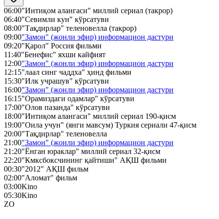
06:00
"Интиқом алангаси" миллий сериал (такрор)
06:40
"Севимли кун" кўрсатуви
08:00
"Тақдирлар" теленовелла (такрор)
09:00
"Замон" (жонли эфир) информацион дастури
09:20
"Қарол" Россия фильми
11:40
"Бенефис" яхши кайфият
12:00
"Замон" (жонли эфир) информацион дастури
12:15
"лаал синг чаддха" ҳинд фильми
15:30
"Илк учрашув" кўрсатуви
16:00
"Замон" (жонли эфир) информацион дастури
16:15
"Орамиздаги одамлар" кўрсатуви
17:00
"Олов пазанда" кўрсатуви
18:00
"Интиқом алангаси" миллий сериал 190-қисм
19:00
"Оила учун" (янги мавсум) Туркия сериали 47-қисм
20:00
"Тақдирлар" теленовелла
21:00
"Замон" (жонли эфир) информацион дастури
21:20
"Ёнган юраклар" миллий сериал 32-қисм
22:20
"Кмксбоксчининг қайтиши" АҚШ фильми
00:30
"2012" АҚШ фильм
02:00
"Аломат" фильм
03:00
Kino
05:30
Kino
ZO