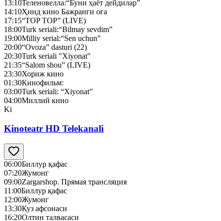
13:10
Теленовелла:“Буни ҳаёт дейдилар”
14:10
Ҳинд кино Бажранги оға
17:15
“TOP TOP” (LIVE)
18:00
Turk seriali:“Bilmay sevdim”
19:00
Milliy serial:“Sen uchun”
20:00
“Ovoza” dasturi (22)
20:30
Turk seriali "Xiyonat"
21:35
“Salom shou” (LIVE)
23:30
Хориж кино
01:30
Кинофильм:
03:00
Turk seriali: “Xiyonat”
04:00
Миллий кино
Ki
Kinoteatr HD Telekanali
06:00
Биллур қафас
07:20
Жумонг
09:00
Zargarshop. Прямая трансляция
11:00
Биллур қафас
12:00
Жумонг
13:30
Куз афсонаси
16:20
Олтин талвасаси