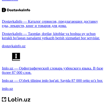
DostavkaInfo — Каталог сервисов, предлагающих доставку
еды, лекарств, книг и товаров для дома.
DostavkaInfo — Taomlar, dorilar, kitoblar va boshqa uy uchun
kerakli bo'lagan narsalarni yetkazib berish xizmatlari bor servislar.
dostavkainfo.uz
Imlo.uz — Орфографический словарь узбекского языка. В базе
более 87 000 слов.
Imlo.uz — O'zbek tilining imlo lug'ati. Saytda 87 000 ortiq so'z bor.
imlo.uz