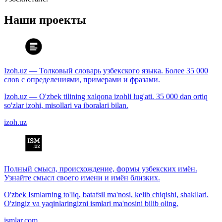
Наши проекты
Izoh.uz — Толковый словарь узбекского языка. Более 35 000
слов с определениями, примерами и фразами.
Izoh.uz — O'zbek tilining xalqona izohli lug'ati. 35 000 dan ortiq
so'zlar izohi, misollari va iboralari bilan.
izoh.uz
Полный смысл, происхождение, формы узбекских имён.
Узнайте смысл своего имени и имён близких.
O'zbek Ismlarning to'liq, batafsil ma'nosi, kelib chiqishi, shakllari.
O'zingiz va yaqinlaringizni ismlari ma'nosini bilib oling.
ismlar.com