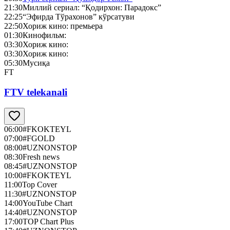
21:30
Миллий сериал: “Қодирхон: Парадокс”
22:25
“Эфирда Тўрахонов” кўрсатуви
22:50
Хориж кино: премьера
01:30
Кинофильм:
03:30
Хориж кино:
03:30
Хориж кино:
05:30
Мусиқа
FT
FTV telekanali
06:00
#FKOKTEYL
07:00
#FGOLD
08:00
#UZNONSTOP
08:30
Fresh news
08:45
#UZNONSTOP
10:00
#FKOKTEYL
11:00
Top Cover
11:30
#UZNONSTOP
14:00
YouTube Chart
14:40
#UZNONSTOP
17:00
TOP Chart Plus