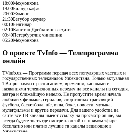
18:00
Меҳмонхона
19:00
Биллур қафас
20:00
Жумонг
21:30
Беғубор орзулар
00:10
Белгилар
02:10
Капитан Дрейкнинг саеҳати
03:40
Петербурглик чиновник
05:20
Меҳмонхона
О проекте TvInfo — Телепрограмма
онлайн
TVinfo.uz — Программа передач всех популярных частных и
государственных телеканалов Узбекистана. Только актуальная
ТВ-программа с расписанием, временем, каналами и
названиями телевизионных передач на все каналы на сегодня,
завтра и ближайшую неделю. Не пропустите время начала
любимых фильмов, сериалов, спортивных трансляций
футбола, баскетбола, ufc, mma, бокс, новости, музыка,
мультфильмы и другие передачи. Для вашего удобства на
сайте все ТВ каналы имеют ссылку на просмотр online, вы
всегда будете знать где смотреть онлайн в прямом эфире
бесплатно или платно лучшие тв каналы вещающие в
Узбекистане.