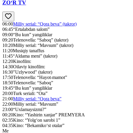
ZO‘R TV
06:00
Milliy serial: “Qora beva” (takror)
06:45
“Ertalabdan salom”
09:00
“Bu kun” yangiliklar
09:20
Telenovella: “Saboq” (takror)
10:20
Milliy serial: “Mavsum” (takror)
11:20
Musiqiy tanaffus
11:45
“Aldama meni” (takror)
12:20
Kinofilm:
14:30
Oilaviy kinofilm:
16:30
"Uzlywood" (takror)
17:50
Telenovella: “Hayot-mamot”
18:50
Telenovella: “Saboq”
19:45
“Bu kun” yangiliklar
20:00
Turk seriali: “Ota”
21:00
Milliy serial: “Qora beva”
22:00
Milliy serial: “Mavsum”
23:00
“Uxlamaysizmi?”
00:20
Kino: “Yashirin xanjar” PREMYERA
02:35
Kino: “Yolg‘on sarobi 1”
04:35
Kino: “Bekamiko‘st otalar”
Me