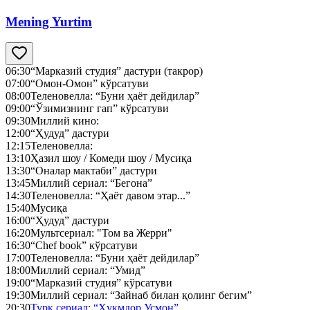
Mening Yurtim
06:30
“Марказий студия” дастури (такрор)
07:00
“Омон-Омон” кўрсатуви
08:00
Теленовелла: “Буни ҳаёт дейдилар”
09:00
“Ўзимизнинг гап” кўрсатуви
09:30
Миллий кино:
12:00
“Ҳудуд” дастури
12:15
Теленовелла:
13:10
Ҳазил шоу / Комеди шоу / Мусиқа
13:30
“Оналар мактаби” дастури
13:45
Миллий сериал: “Бегона”
14:30
Теленовелла: “Ҳаёт давом этар...”
15:40
Мусиқа
16:00
“Ҳудуд” дастури
16:20
Мультсериал: "Том ва Жерри"
16:30
“Chef book” кўрсатуви
17:00
Теленовелла: “Буни ҳаёт дейдилар”
18:00
Миллий сериал: “Умид”
19:00
“Марказий студия” кўрсатуви
19:30
Миллий сериал: “Зайнаб билан қолинг бегим”
20:30
Турк сериал: “Ҳукмдор Усмон”