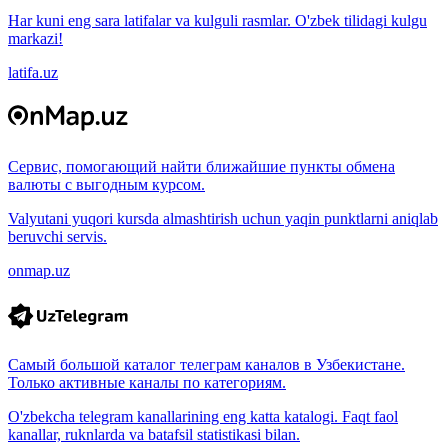
Har kuni eng sara latifalar va kulguli rasmlar. O'zbek tilidagi kulgu
markazi!
latifa.uz
Сервис, помогающий найти ближайшие пункты обмена
валюты с выгодным курсом.
Valyutani yuqori kursda almashtirish uchun yaqin punktlarni aniqlab
beruvchi servis.
onmap.uz
Самый большой каталог телеграм каналов в Узбекистане.
Только активные каналы по категориям.
O'zbekcha telegram kanallarining eng katta katalogi. Faqt faol
kanallar, ruknlarda va batafsil statistikasi bilan.