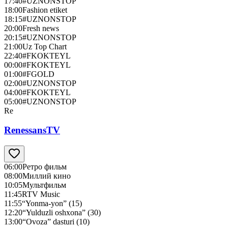
17:40
#UZNONSTOP
18:00
Fashion etiket
18:15
#UZNONSTOP
20:00
Fresh news
20:15
#UZNONSTOP
21:00
Uz Top Chart
22:40
#FKOKTEYL
00:00
#FKOKTEYL
01:00
#FGOLD
02:00
#UZNONSTOP
04:00
#FKOKTEYL
05:00
#UZNONSTOP
Re
RenessansTV
06:00
Ретро фильм
08:00
Миллий кино
10:05
Мультфильм
11:45
RTV Music
11:55
“Yonma-yon” (15)
12:20
“Yulduzli oshxona” (30)
13:00
“Ovoza” dasturi (10)