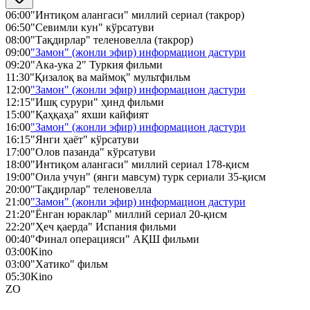
06:00
"Интиқом алангаси" миллий сериал (такрор)
06:50
"Севимли кун" кўрсатуви
08:00
"Тақдирлар" теленовелла (такрор)
09:00
"Замон" (жонли эфир) информацион дастури
09:20
"Ака-ука 2" Туркия фильми
11:30
"Қизалоқ ва маймоқ" мультфильм
12:00
"Замон" (жонли эфир) информацион дастури
12:15
"Ишқ сурури" ҳинд фильми
15:00
"Қаҳқаҳа" яхши кайфият
16:00
"Замон" (жонли эфир) информацион дастури
16:15
"Янги ҳаёт" кўрсатуви
17:00
"Олов пазанда" кўрсатуви
18:00
"Интиқом алангаси" миллий сериал 178-қисм
19:00
"Оила учун" (янги мавсум) турк сериали 35-қисм
20:00
"Тақдирлар" теленовелла
21:00
"Замон" (жонли эфир) информацион дастури
21:20
"Ёнган юраклар" миллий сериал 20-қисм
22:20
"Ҳеч қаерда" Испания фильми
00:40
"Финал операцияси" АҚШ фильми
03:00
Kino
03:00
"Хатико" фильм
05:30
Kino
ZO