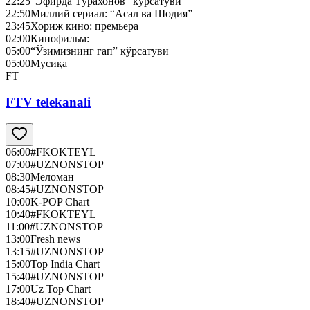
22:25
“Эфирда Тўрахонов” кўрсатуви
22:50
Миллий сериал: “Асал ва Шодия”
23:45
Хориж кино: премьера
02:00
Кинофильм:
05:00
“Ўзимизнинг гап” кўрсатуви
05:00
Мусиқа
FT
FTV telekanali
06:00
#FKOKTEYL
07:00
#UZNONSTOP
08:30
Меломан
08:45
#UZNONSTOP
10:00
K-POP Chart
10:40
#FKOKTEYL
11:00
#UZNONSTOP
13:00
Fresh news
13:15
#UZNONSTOP
15:00
Top India Chart
15:40
#UZNONSTOP
17:00
Uz Top Chart
18:40
#UZNONSTOP