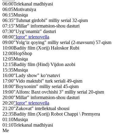
06:00
Telekanal madhiyasi
06:05
Motivatsiya
06:15
Musiqa
06:35
"Tuhmat girdobi" milliy serial 32-qism
07:15
"Millar" informatsion-shou dasturi
07:30
"Uyg‘onamiz" dasturi
08:00
"Iqror" telenovella
09:00
"Yolg‘iz qoying" milliy serial (2-mavsum) 57-qism
10:00
Badiiy film (Xorij) Haloskor Rubi
12:00
HopShop
12:05
Musiqa
12:15
Badiiy film (Hind) Vijdon azobi
15:35
Musiqa
16:00
"Lady show" ko‘rsatuvi
17:00
"Vido maktubi" turk seriali 49-qism
18:00
"Boyxonim" milliy serial 45-qism
19:00
"Alfons: Baxt ovchishi 3" milliy serial 20-qism
20:00
"Millar" informatsion-shou dasturi
20:20
"Iqror" telenovella
21:20
"Zakovat" intellektual shousi
22:35
Badiiy film (Xorij) Robot Chappi \ Premyera
01:10
Musiqa
01:10
Telekanal madhiyasi
Me