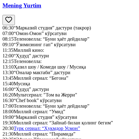
Mening Yurtim
06:30
“Марказий студия” дастури (такрор)
07:00
“Омон-Омон” кўрсатуви
08:15
Теленовелла: “Буни ҳаёт дейдилар”
09:10
“Ўзимизнинг гап” кўрсатуви
11:35
Миллий кино:
12:00
“Ҳудуд” дастури
12:15
Теленовелла:
13:10
Ҳазил шоу / Комеди шоу / Мусиқа
13:30
“Оналар мактаби” дастури
13:45
Миллий сериал: “Бегона”
15:40
Мусиқа
16:00
“Ҳудуд” дастури
16:20
Мультсериал: "Том ва Жерри"
16:30
“Chef book” кўрсатуви
17:00
Теленовелла: “Буни ҳаёт дейдилар”
18:00
Миллий сериал: “Умид”
19:00
“Марказий студия” кўрсатуви
19:30
Миллий сериал: “Зайнаб билан қолинг бегим”
20:30
Турк сериал: “Ҳукмдор Усмон”
21:30
Миллий сериал: “Пирамида”