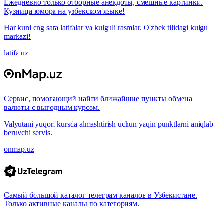
Ежедневно только отборные анекдоты, смешные картинки.
Кузница юмора на узбекском языке!
Har kuni eng sara latifalar va kulguli rasmlar. O'zbek tilidagi kulgu
markazi!
latifa.uz
Сервис, помогающий найти ближайшие пункты обмена
валюты с выгодным курсом.
Valyutani yuqori kursda almashtirish uchun yaqin punktlarni aniqlab
beruvchi servis.
onmap.uz
Самый большой каталог телеграм каналов в Узбекистане.
Только активные каналы по категориям.