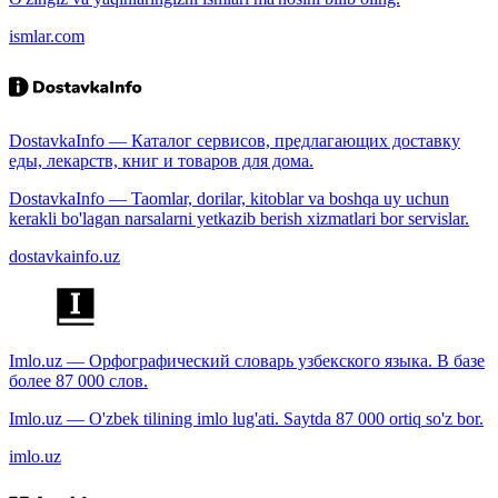
ismlar.com
DostavkaInfo — Каталог сервисов, предлагающих доставку
еды, лекарств, книг и товаров для дома.
DostavkaInfo — Taomlar, dorilar, kitoblar va boshqa uy uchun
kerakli bo'lagan narsalarni yetkazib berish xizmatlari bor servislar.
dostavkainfo.uz
Imlo.uz — Орфографический словарь узбекского языка. В базе
более 87 000 слов.
Imlo.uz — O'zbek tilining imlo lug'ati. Saytda 87 000 ortiq so'z bor.
imlo.uz