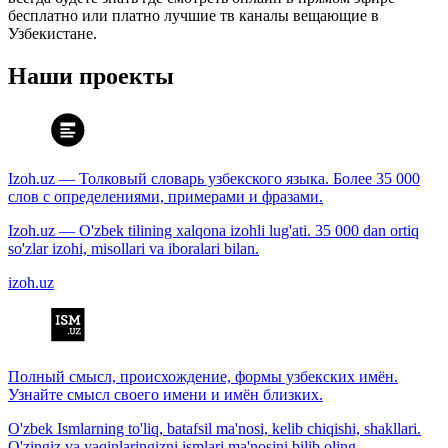
бесплатно или платно лучшие тв каналы вещающие в
Узбекистане.
Наши проекты
Izoh.uz — Толковый словарь узбекского языка. Более 35 000
слов с определениями, примерами и фразами.
Izoh.uz — O'zbek tilining xalqona izohli lug'ati. 35 000 dan ortiq
so'zlar izohi, misollari va iboralari bilan.
izoh.uz
Полный смысл, происхождение, формы узбекских имён.
Узнайте смысл своего имени и имён близких.
O'zbek Ismlarning to'liq, batafsil ma'nosi, kelib chiqishi, shakllari.
O'zingiz va yaqinlaringizni ismlari ma'nosini bilib oling.