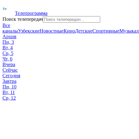
Телепрограмма
Поиск телепередач
Все
каналы
Узбекские
Новостные
Кино
Детские
Спортивные
Музыкал
Архив
Пн, 3
Вт, 4
Ср, 5
Чт, 6
Вчера
Сейчас
Сегодня
Завтра
Пн, 10
Вт, 11
Ср, 12