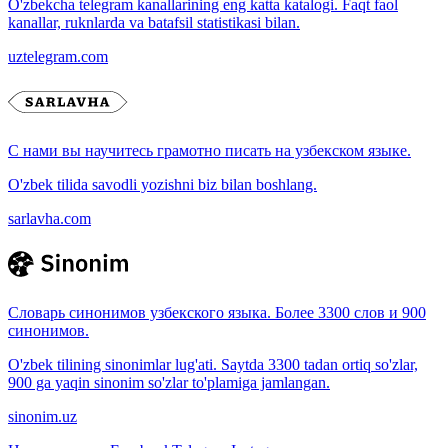
O'zbekcha telegram kanallarining eng katta katalogi. Faqt faol
kanallar, ruknlarda va batafsil statistikasi bilan.
uztelegram.com
С нами вы научитесь грамотно писать на узбекском языке.
O'zbek tilida savodli yozishni biz bilan boshlang.
sarlavha.com
Словарь синонимов узбекского языка. Более 3300 слов и 900
синонимов.
O'zbek tilining sinonimlar lug'ati. Saytda 3300 tadan ortiq so'zlar,
900 ga yaqin sinonim so'zlar to'plamiga jamlangan.
sinonim.uz