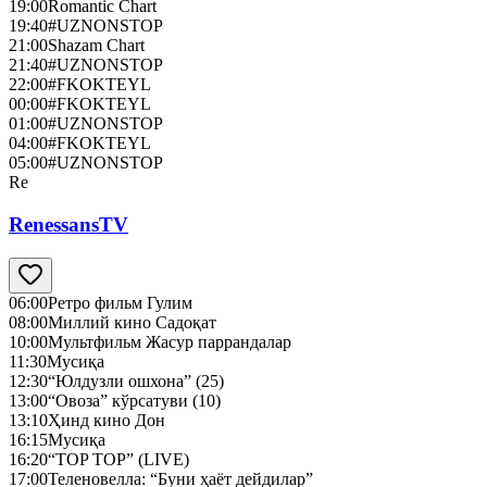
19:00
Romantic Chart
19:40
#UZNONSTOP
21:00
Shazam Chart
21:40
#UZNONSTOP
22:00
#FKOKTEYL
00:00
#FKOKTEYL
01:00
#UZNONSTOP
04:00
#FKOKTEYL
05:00
#UZNONSTOP
Re
RenessansTV
06:00
Ретро фильм Гулим
08:00
Миллий кино Садоқат
10:00
Мультфильм Жасур паррандалар
11:30
Мусиқа
12:30
“Юлдузли ошхона” (25)
13:00
“Овоза” кўрсатуви (10)
13:10
Ҳинд кино Дон
16:15
Мусиқа
16:20
“TOP TOP” (LIVE)
17:00
Теленовелла: “Буни ҳаёт дейдилар”