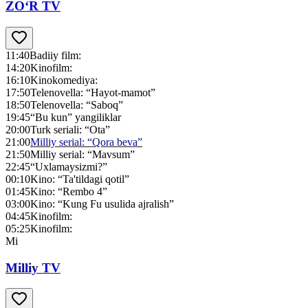
ZO‘R TV
11:40
Badiiy film:
14:20
Kinofilm:
16:10
Kinokomediya:
17:50
Telenovella: “Hayot-mamot”
18:50
Telenovella: “Saboq”
19:45
“Bu kun” yangiliklar
20:00
Turk seriali: “Ota”
21:00
Milliy serial: “Qora beva”
21:50
Milliy serial: “Mavsum”
22:45
“Uxlamaysizmi?”
00:10
Kino: “Ta'tildagi qotil”
01:45
Kino: “Rembo 4”
03:00
Kino: “Kung Fu usulida ajralish”
04:45
Kinofilm:
05:25
Kinofilm:
Mi
Milliy TV