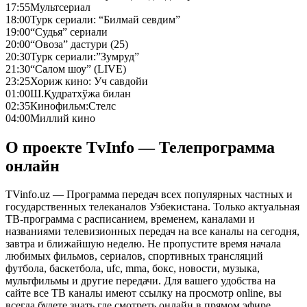
17:55
Мультсериал
18:00
Турк сериали: “Билмай севдим”
19:00
“Судья” сериали
20:00
“Овоза” дастури (25)
20:30
Турк сериали:”Зумруд”
21:30
“Салом шоу” (LIVE)
23:25
Хориж кино: Уч савдойи
01:00
Ш.Қудратхўжа билан
02:35
Кинофильм:Стелс
04:00
Миллий кино
О проекте TvInfo — Телепрограмма
онлайн
TVinfo.uz — Программа передач всех популярных частных и
государственных телеканалов Узбекистана. Только актуальная
ТВ-программа с расписанием, временем, каналами и
названиями телевизионных передач на все каналы на сегодня,
завтра и ближайшую неделю. Не пропустите время начала
любимых фильмов, сериалов, спортивных трансляций
футбола, баскетбола, ufc, mma, бокс, новости, музыка,
мультфильмы и другие передачи. Для вашего удобства на
сайте все ТВ каналы имеют ссылку на просмотр online, вы
всегда будете знать где смотреть онлайн в прямом эфире