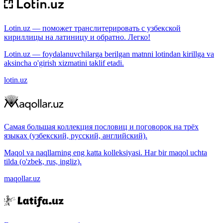
Lotin.uz — поможет транслитерировать с узбекской
кириллицы на латиницу и обратно. Легко!
Lotin.uz — foydalanuvchilarga berilgan matnni lotindan kirillga va
aksincha o'girish xizmatini taklif etadi.
lotin.uz
Самая большая коллекция пословиц и поговорок на трёх
языках (узбекский, русский, английский).
Maqol va naqllarning eng katta kolleksiyasi. Har bir maqol uchta
tilda (o'zbek, rus, ingliz).
maqollar.uz