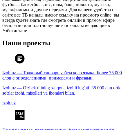
футбола, баскетбола, ufc, mma, бокс, новости, музыка,
мультфильмы и другие передачи. Для вашего удобства на
сайте все ТВ каналы имеют ссылку на просмотр online, вы
всегда будете знать где смотреть онлайн в прямом эфире
бесплатно или платно лучшие тв каналы вещающие в
Узбекистане.
Наши проекты
Izoh.uz — Толковый словарь узбекского языка. Более 35 000
слов с определениями, примерами и фразами.
Izoh.uz — O'zbek tilining xalqona izohli lug'ati. 35 000 dan ortiq
so'zlar izohi, misollari va iboralari bilan.
izoh.uz