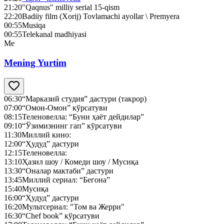
21:20
"Qaqnus" milliy serial 15-qism
22:20
Badiiy film (Xorij) Tovlamachi ayollar \ Premyera
00:55
Musiqa
00:55
Telekanal madhiyasi
Me
Mening Yurtim
06:30
“Марказий студия” дастури (такрор)
07:00
“Омон-Омон” кўрсатуви
08:15
Теленовелла: “Буни ҳаёт дейдилар”
09:10
“Ўзимизнинг гап” кўрсатуви
11:30
Миллий кино:
12:00
“Ҳудуд” дастури
12:15
Теленовелла:
13:10
Ҳазил шоу / Комеди шоу / Мусиқа
13:30
“Оналар мактаби” дастури
13:45
Миллий сериал: “Бегона”
15:40
Мусиқа
16:00
“Ҳудуд” дастури
16:20
Мультсериал: "Том ва Жерри"
16:30
“Chef book” кўрсатуви