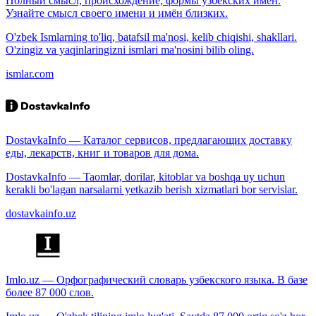
Полный смысл, происхождение, формы узбекских имён.
Узнайте смысл своего имени и имён близких.
O'zbek Ismlarning to'liq, batafsil ma'nosi, kelib chiqishi, shakllari.
O'zingiz va yaqinlaringizni ismlari ma'nosini bilib oling.
ismlar.com
DostavkaInfo — Каталог сервисов, предлагающих доставку
еды, лекарств, книг и товаров для дома.
DostavkaInfo — Taomlar, dorilar, kitoblar va boshqa uy uchun
kerakli bo'lagan narsalarni yetkazib berish xizmatlari bor servislar.
dostavkainfo.uz
Imlo.uz — Орфографический словарь узбекского языка. В базе
более 87 000 слов.