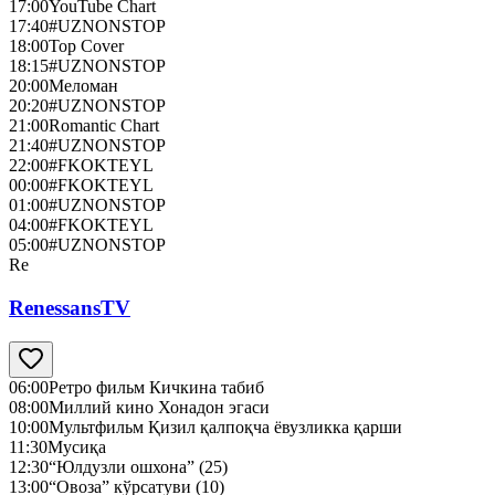
17:00
YouTube Chart
17:40
#UZNONSTOP
18:00
Top Cover
18:15
#UZNONSTOP
20:00
Меломан
20:20
#UZNONSTOP
21:00
Romantic Chart
21:40
#UZNONSTOP
22:00
#FKOKTEYL
00:00
#FKOKTEYL
01:00
#UZNONSTOP
04:00
#FKOKTEYL
05:00
#UZNONSTOP
Re
RenessansTV
06:00
Ретро фильм Кичкина табиб
08:00
Миллий кино Хонадон эгаси
10:00
Мультфильм Қизил қалпоқча ёвузликка қарши
11:30
Мусиқа
12:30
“Юлдузли ошхона” (25)
13:00
“Овоза” кўрсатуви (10)