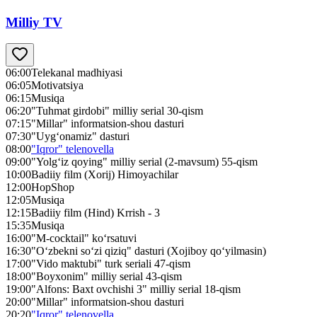
Milliy TV
06:00
Telekanal madhiyasi
06:05
Motivatsiya
06:15
Musiqa
06:20
"Tuhmat girdobi" milliy serial 30-qism
07:15
"Millar" informatsion-shou dasturi
07:30
"Uyg‘onamiz" dasturi
08:00
"Iqror" telenovella
09:00
"Yolg‘iz qoying" milliy serial (2-mavsum) 55-qism
10:00
Badiiy film (Xorij) Himoyachilar
12:00
HopShop
12:05
Musiqa
12:15
Badiiy film (Hind) Krrish - 3
15:35
Musiqa
16:00
"M-cocktail" ko‘rsatuvi
16:30
"O‘zbekni so‘zi qiziq" dasturi (Xojiboy qo‘yilmasin)
17:00
"Vido maktubi" turk seriali 47-qism
18:00
"Boyxonim" milliy serial 43-qism
19:00
"Alfons: Baxt ovchishi 3" milliy serial 18-qism
20:00
"Millar" informatsion-shou dasturi
20:20
"Iqror" telenovella