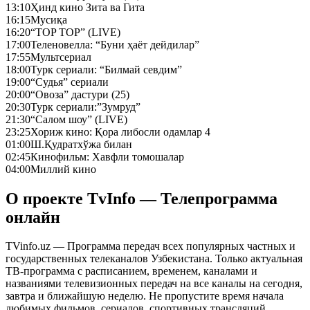
13:10
Ҳинд кино Зита ва Гита
16:15
Мусиқа
16:20
“TOP TOP” (LIVE)
17:00
Теленовелла: “Буни ҳаёт дейдилар”
17:55
Мультсериал
18:00
Турк сериали: “Билмай севдим”
19:00
“Судья” сериали
20:00
“Овоза” дастури (25)
20:30
Турк сериали:”Зумруд”
21:30
“Салом шоу” (LIVE)
23:25
Хориж кино: Қора либосли одамлар 4
01:00
Ш.Қудратхўжа билан
02:45
Кинофильм: Хавфли томошалар
04:00
Миллий кино
О проекте TvInfo — Телепрограмма
онлайн
TVinfo.uz — Программа передач всех популярных частных и
государственных телеканалов Узбекистана. Только актуальная
ТВ-программа с расписанием, временем, каналами и
названиями телевизионных передач на все каналы на сегодня,
завтра и ближайшую неделю. Не пропустите время начала
любимых фильмов, сериалов, спортивных трансляций