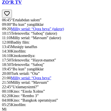
ZO‘R TV
06:45
“Ertalabdan salom”
09:00
“Bu kun” yangiliklar
09:20
Milliy serial: “Qora beva” (takror)
10:15
Telenovella: “Saboq” (takror)
11:10
Milliy serial: “Mavsum” (takror)
12:00
Badiiy film:
13:45
Musiqiy tanaffus
14:30
Kinofilm:
16:10
Kinokomediya:
17:50
Telenovella: “Hayot-mamot”
18:50
Telenovella: “Saboq”
19:45
“Bu kun” yangiliklar
20:00
Turk seriali: “Ota”
21:00
Milliy serial: “Qora beva”
21:50
Milliy serial: “Mavsum”
22:45
“Uxlamaysizmi?”
00:10
Kino: “Enola Xolms”
02:20
Kino: “Rembo 3”
04:00
Kino: “Bangkok operatsiyasi”
05:25
Kinofilm:
Mi