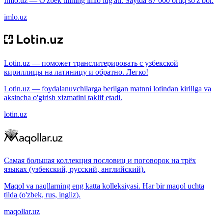
Imlo.uz — O'zbek tilining imlo lug'ati. Saytda 87 000 ortiq so'z bor.
imlo.uz
Lotin.uz — поможет транслитерировать с узбекской
кириллицы на латиницу и обратно. Легко!
Lotin.uz — foydalanuvchilarga berilgan matnni lotindan kirillga va
aksincha o'girish xizmatini taklif etadi.
lotin.uz
Самая большая коллекция пословиц и поговорок на трёх
языках (узбекский, русский, английский).
Maqol va naqllarning eng katta kolleksiyasi. Har bir maqol uchta
tilda (o'zbek, rus, ingliz).
maqollar.uz