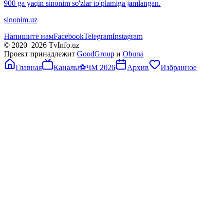
900 ga yaqin sinonim so'zlar to'plamiga jamlangan.
sinonim.uz
Напишите нам
Facebook
Telegram
Instagram
© 2020–
2026
TvInfo.uz
Проект принадлежит
GoodGroup
и
Obuna
Главная
Каналы
⚽
ЧМ 2026
Архив
Избранное