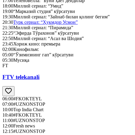
17:00
Теленовелла: “Буни ҳаёт дейдилар”
18:00
Миллий сериал: “Умид”
19:00
“Марказий студия” кўрсатуви
19:30
Миллий сериал: “Зайнаб билан қолинг бегим”
20:30
Турк сериал: “Ҳукмдор Усмон”
21:30
Миллий сериал: “Пирамида”
22:25
“Эфирда Тўрахонов” кўрсатуви
22:50
Миллий сериал: “Асал ва Шодия”
23:45
Хориж кино: премьера
02:00
Кинофильм:
05:00
“Ўзимизнинг гап” кўрсатуви
05:30
Мусиқа
FT
FTV telekanali
06:00
#FKOKTEYL
07:00
#UZNONSTOP
10:00
Top India Chart
10:40
#FKOKTEYL
11:00
#UZNONSTOP
12:00
Fresh news
12:15
#UZNONSTOP