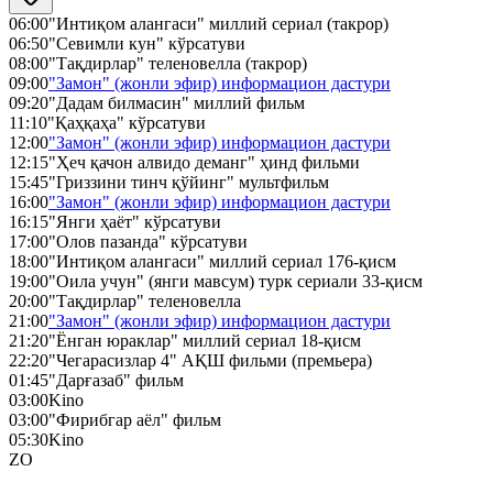
06:00
"Интиқом алангаси" миллий сериал (такрор)
06:50
"Севимли кун" кўрсатуви
08:00
"Тақдирлар" теленовелла (такрор)
09:00
"Замон" (жонли эфир) информацион дастури
09:20
"Дадам билмасин" миллий фильм
11:10
"Қаҳқаҳа" кўрсатуви
12:00
"Замон" (жонли эфир) информацион дастури
12:15
"Ҳеч қачон алвидо деманг" ҳинд фильми
15:45
"Гриззини тинч қўйинг" мультфильм
16:00
"Замон" (жонли эфир) информацион дастури
16:15
"Янги ҳаёт" кўрсатуви
17:00
"Олов пазанда" кўрсатуви
18:00
"Интиқом алангаси" миллий сериал 176-қисм
19:00
"Оила учун" (янги мавсум) турк сериали 33-қисм
20:00
"Тақдирлар" теленовелла
21:00
"Замон" (жонли эфир) информацион дастури
21:20
"Ёнган юраклар" миллий сериал 18-қисм
22:20
"Чегарасизлар 4" АҚШ фильми (премьера)
01:45
"Дарғазаб" фильм
03:00
Kino
03:00
"Фирибгар аёл" фильм
05:30
Kino
ZO