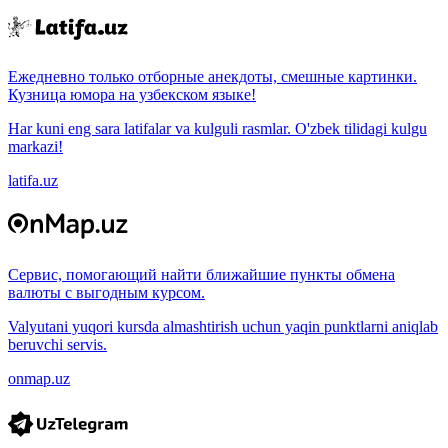
Ежедневно только отборные анекдоты, смешные картинки.
Кузница юмора на узбекском языке!
Har kuni eng sara latifalar va kulguli rasmlar. O'zbek tilidagi kulgu
markazi!
latifa.uz
Сервис, помогающий найти ближайшие пункты обмена
валюты с выгодным курсом.
Valyutani yuqori kursda almashtirish uchun yaqin punktlarni aniqlab
beruvchi servis.
onmap.uz