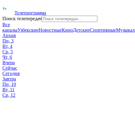
Телепрограмма
Поиск телепередач
Все
каналы
Узбекские
Новостные
Кино
Детские
Спортивные
Музыкал
Архив
Пн, 3
Вт, 4
Ср, 5
Чт, 6
Вчера
Сейчас
Сегодня
Завтра
Пн, 10
Вт, 11
Ср, 12