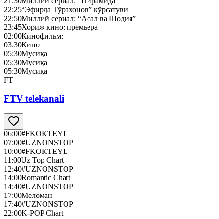
21:30
Миллий сериал: “Пирамида”
22:25
“Эфирда Тўрахонов” кўрсатуви
22:50
Миллий сериал: “Асал ва Шодия”
23:45
Хориж кино: премьера
02:00
Кинофильм:
03:30
Кино
05:30
Мусиқа
05:30
Мусиқа
05:30
Мусиқа
FT
FTV telekanali
06:00
#FKOKTEYL
07:00
#UZNONSTOP
10:00
#FKOKTEYL
11:00
Uz Top Chart
12:40
#UZNONSTOP
14:00
Romantic Chart
14:40
#UZNONSTOP
17:00
Меломан
17:40
#UZNONSTOP
22:00
K-POP Chart