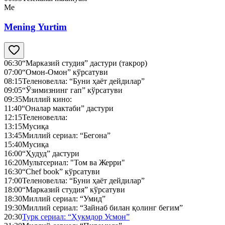
Me
Mening Yurtim
06:30
“Марказий студия” дастури (такрор)
07:00
“Омон-Омон” кўрсатуви
08:15
Теленовелла: “Буни ҳаёт дейдилар”
09:05
“Ўзимизнинг гап” кўрсатуви
09:35
Миллий кино:
11:40
“Оналар мактаби” дастури
12:15
Теленовелла:
13:15
Мусиқа
13:45
Миллий сериал: “Бегона”
15:40
Мусиқа
16:00
“Ҳудуд” дастури
16:20
Мультсериал: "Том ва Жерри"
16:30
“Chef book” кўрсатуви
17:00
Теленовелла: “Буни ҳаёт дейдилар”
18:00
“Марказий студия” кўрсатуви
18:30
Миллий сериал: “Умид”
19:30
Миллий сериал: “Зайнаб билан қолинг бегим”
20:30
Турк сериал: “Ҳукмдор Усмон”