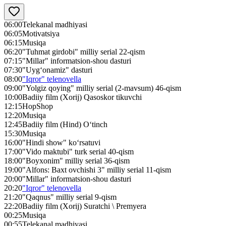
06:00
Telekanal madhiyasi
06:05
Motivatsiya
06:15
Musiqa
06:20
"Tuhmat girdobi" milliy serial 22-qism
07:15
"Millar" informatsion-shou dasturi
07:30
"Uyg‘onamiz" dasturi
08:00
"Iqror" telenovella
09:00
"Yolgiz qoying" milliy serial (2-mavsum) 46-qism
10:00
Badiiy film (Xorij) Qasoskor tikuvchi
12:15
HopShop
12:20
Musiqa
12:45
Badiiy film (Hind) O‘tinch
15:30
Musiqa
16:00
"Hindi show" ko‘rsatuvi
17:00
"Vido maktubi" turk serial 40-qism
18:00
"Boyxonim" milliy serial 36-qism
19:00
"Alfons: Baxt ovchishi 3" milliy serial 11-qism
20:00
"Millar" informatsion-shou dasturi
20:20
"Iqror" telenovella
21:20
"Qaqnus" milliy serial 9-qism
22:20
Badiiy film (Xorij) Suratchi \ Premyera
00:25
Musiqa
00:55
Telekanal madhiyasi