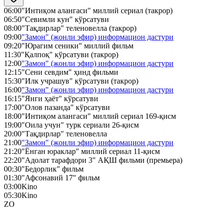
06:00
"Интиқом алангаси" миллий сериал (такрор)
06:50
"Севимли кун" кўрсатуви
08:00
"Тақдирлар" теленовелла (такрор)
09:00
"Замон" (жонли эфир) информацион дастури
09:20
"Юрагим сеники" миллий фильм
11:30
"Қалпоқ" кўрсатуви (такрор)
12:00
"Замон" (жонли эфир) информацион дастури
12:15
"Сени севдим" ҳинд фильми
15:30
"Илк учрашув" кўрсатуви (такрор)
16:00
"Замон" (жонли эфир) информацион дастури
16:15
"Янги ҳаёт" кўрсатуви
17:00
"Олов пазанда" кўрсатуви
18:00
"Интиқом алангаси" миллий сериал 169-қисм
19:00
"Оила учун" турк сериали 26-қисм
20:00
"Тақдирлар" теленовелла
21:00
"Замон" (жонли эфир) информацион дастури
21:20
"Ёнган юраклар" миллий сериал 11-қисм
22:20
"Адолат тарафдори 3" АҚШ фильми (премьера)
00:30
"Бедорлик" фильм
01:30
"Афсонавий 17" фильм
03:00
Kino
05:30
Kino
ZO