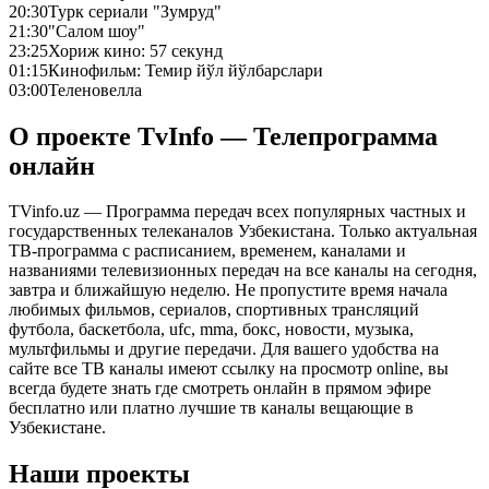
20:30
Турк сериали "Зумруд"
21:30
"Салом шоу"
23:25
Хориж кино: 57 секунд
01:15
Кинофильм: Темир йўл йўлбарслари
03:00
Теленовелла
О проекте TvInfo — Телепрограмма
онлайн
TVinfo.uz — Программа передач всех популярных частных и
государственных телеканалов Узбекистана. Только актуальная
ТВ-программа с расписанием, временем, каналами и
названиями телевизионных передач на все каналы на сегодня,
завтра и ближайшую неделю. Не пропустите время начала
любимых фильмов, сериалов, спортивных трансляций
футбола, баскетбола, ufc, mma, бокс, новости, музыка,
мультфильмы и другие передачи. Для вашего удобства на
сайте все ТВ каналы имеют ссылку на просмотр online, вы
всегда будете знать где смотреть онлайн в прямом эфире
бесплатно или платно лучшие тв каналы вещающие в
Узбекистане.
Наши проекты