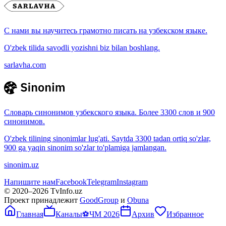
С нами вы научитесь грамотно писать на узбекском языке.
O'zbek tilida savodli yozishni biz bilan boshlang.
sarlavha.com
Словарь синонимов узбекского языка. Более 3300 слов и 900
синонимов.
O'zbek tilining sinonimlar lug'ati. Saytda 3300 tadan ortiq so'zlar,
900 ga yaqin sinonim so'zlar to'plamiga jamlangan.
sinonim.uz
Напишите нам
Facebook
Telegram
Instagram
© 2020–
2026
TvInfo.uz
Проект принадлежит
GoodGroup
и
Obuna
Главная
Каналы
⚽
ЧМ 2026
Архив
Избранное