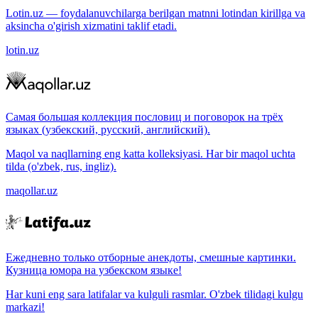
Lotin.uz — foydalanuvchilarga berilgan matnni lotindan kirillga va
aksincha o'girish xizmatini taklif etadi.
lotin.uz
Самая большая коллекция пословиц и поговорок на трёх
языках (узбекский, русский, английский).
Maqol va naqllarning eng katta kolleksiyasi. Har bir maqol uchta
tilda (o'zbek, rus, ingliz).
maqollar.uz
Ежедневно только отборные анекдоты, смешные картинки.
Кузница юмора на узбекском языке!
Har kuni eng sara latifalar va kulguli rasmlar. O'zbek tilidagi kulgu
markazi!