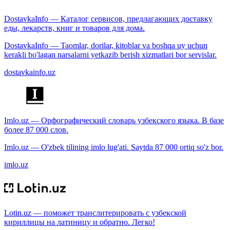
DostavkaInfo — Каталог сервисов, предлагающих доставку
еды, лекарств, книг и товаров для дома.
DostavkaInfo — Taomlar, dorilar, kitoblar va boshqa uy uchun
kerakli bo'lagan narsalarni yetkazib berish xizmatlari bor servislar.
dostavkainfo.uz
Imlo.uz — Орфографический словарь узбекского языка. В базе
более 87 000 слов.
Imlo.uz — O'zbek tilining imlo lug'ati. Saytda 87 000 ortiq so'z bor.
imlo.uz
Lotin.uz — поможет транслитерировать с узбекской
кириллицы на латиницу и обратно. Легко!