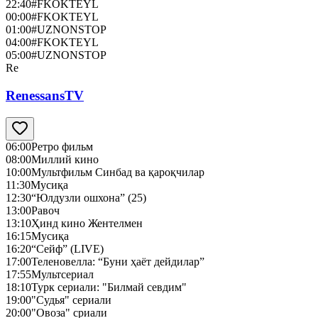
22:40
#FKOKTEYL
00:00
#FKOKTEYL
01:00
#UZNONSTOP
04:00
#FKOKTEYL
05:00
#UZNONSTOP
Re
RenessansTV
06:00
Ретро фильм
08:00
Миллий кино
10:00
Мультфильм Синбад ва қароқчилар
11:30
Мусиқа
12:30
“Юлдузли ошхона” (25)
13:00
Равоч
13:10
Ҳинд кино Жентелмен
16:15
Мусиқа
16:20
“Сейф” (LIVE)
17:00
Теленовелла: “Буни ҳаёт дейдилар”
17:55
Мультсериал
18:10
Турк сериали: "Билмай севдим"
19:00
"Судья" сериали
20:00
"Овоза" сриали