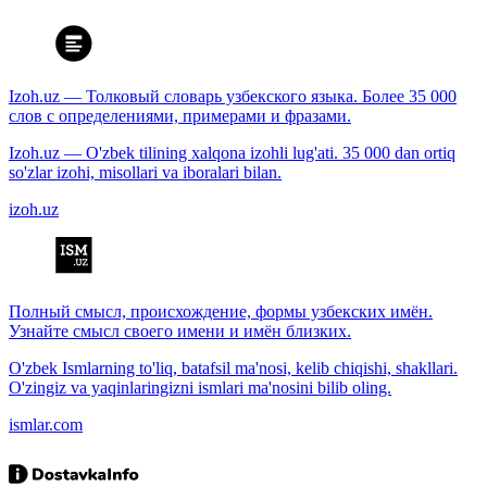
Izoh.uz — Толковый словарь узбекского языка. Более 35 000
слов с определениями, примерами и фразами.
Izoh.uz — O'zbek tilining xalqona izohli lug'ati. 35 000 dan ortiq
so'zlar izohi, misollari va iboralari bilan.
izoh.uz
Полный смысл, происхождение, формы узбекских имён.
Узнайте смысл своего имени и имён близких.
O'zbek Ismlarning to'liq, batafsil ma'nosi, kelib chiqishi, shakllari.
O'zingiz va yaqinlaringizni ismlari ma'nosini bilib oling.
ismlar.com