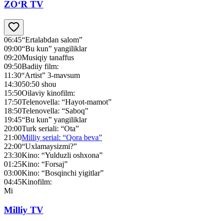
ZO‘R TV
06:45
“Ertalabdan salom”
09:00
“Bu kun” yangiliklar
09:20
Musiqiy tanaffus
09:50
Badiiy film:
11:30
“Artist” 3-mavsum
14:30
50:50 shou
15:50
Oilaviy kinofilm:
17:50
Telenovella: “Hayot-mamot”
18:50
Telenovella: “Saboq”
19:45
“Bu kun” yangiliklar
20:00
Turk seriali: “Ota”
21:00
Milliy serial: “Qora beva”
22:00
“Uxlamaysizmi?”
23:30
Kino: “Yulduzli oshxona”
01:25
Kino: “Forsaj”
03:00
Kino: “Bosqinchi yigitlar”
04:45
Kinofilm:
Mi
Milliy TV