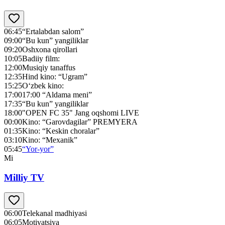
06:45
“Ertalabdan salom”
09:00
“Bu kun” yangiliklar
09:20
Oshxona qirollari
10:05
Badiiy film:
12:00
Musiqiy tanaffus
12:35
Hind kino: “Ugram”
15:25
O‘zbek kino:
17:00
17:00 “Aldama meni”
17:35
“Bu kun” yangiliklar
18:00
"OPEN FC 35" Jang oqshomi LIVE
00:00
Kino: “Garovdagilar” PREMYERA
01:35
Kino: “Keskin choralar”
03:10
Kino: “Mexanik”
05:45
“Yor-yor”
Mi
Milliy TV
06:00
Telekanal madhiyasi
06:05
Motivatsiya