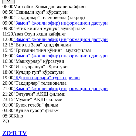
06:00
Мирзабек Холмедов яхши кайфият
06:50
"Севимли кун" кўрсатуви
08:00
"Тақдирлар" теленовелла (такрор)
09:00
"Замон" (жонли эфир) информацион дастури
09:30
"Этик кийган мушук" мультфильм
11:20
Аваз Охун яхши кайфият
12:00
"Замон" (жонли эфир) информацион дастури
12:15
"Вир ва Зара" ҳинд фильми
15:45
"Гриззини тинч қўйинг" мультфильм
16:00
"Замон" (жонли эфир) информацион дастури
16:30
"Машҳурлар" кўрсатуви
17:30
"Илк учрашув" кўрсатуви
18:00
"Кулдир гуп" кўрсатуви
19:00
"Қўрғон сирлари" турк сериали
20:00
"Тақдирлар" теленовелла
21:00
"Замон" (жонли эфир) информацион дастури
21:20
"Элтувчи" АҚШ фильми
23:15
"Мумиё" АҚШ фильми
01:00
"Буюк гетсби" фильм
03:30
"Кул ва ғубор" фильм
05:30
Kino
ZO
ZO‘R TV