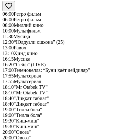
06:00
Ретро фильм
06:00
Ретро фильм
08:00
Миллий кино
10:00
Мультфильм
11:30
Мусиқа
12:30
“Юлдузли ошхона” (25)
13:00
Равоч
13:10
Ҳинд кино
16:15
Мусиқа
16:20
“Сейф” (LIVE)
17:00
Теленовелла: “Буни ҳаёт дейдилар”
17:55
Мультсериал
17:55
Мультсериал
18:10
"Mr Otabek TV"
18:10
"Mr Otabek TV"
18:40
"Диққат табиат"
18:40
"Диққат табиат"
19:00
"Тилла бола"
19:00
"Тилла бола"
19:30
"Киш-миш"
19:30
"Киш-миш"
20:00
"Овоза"
20:00
"Овоза"