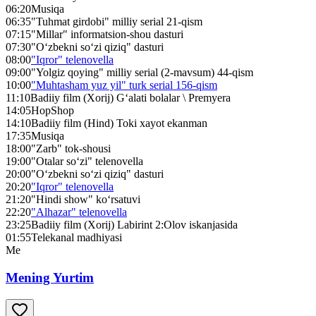
06:20
Musiqa
06:35
"Tuhmat girdobi" milliy serial 21-qism
07:15
"Millar" informatsion-shou dasturi
07:30
"O‘zbekni so‘zi qiziq" dasturi
08:00
"Iqror" telenovella
09:00
"Yolgiz qoying" milliy serial (2-mavsum) 44-qism
10:00
"Muhtasham yuz yil" turk serial 156-qism
11:10
Badiiy film (Xorij) G‘alati bolalar \ Premyera
14:05
HopShop
14:10
Badiiy film (Hind) Toki xayot ekanman
17:35
Musiqa
18:00
"Zarb" tok-shousi
19:00
"Otalar so‘zi" telenovella
20:00
"O‘zbekni so‘zi qiziq" dasturi
20:20
"Iqror" telenovella
21:20
"Hindi show" ko‘rsatuvi
22:20
"Alhazar" telenovella
23:25
Badiiy film (Xorij) Labirint 2:Olov iskanjasida
01:55
Telekanal madhiyasi
Me
Mening Yurtim