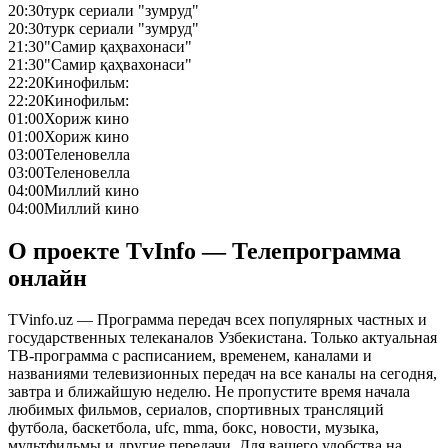
20:30
турк сериали "зумруд"
20:30
турк сериали "зумруд"
21:30
"Самир қаҳвахонаси"
21:30
"Самир қаҳвахонаси"
22:20
Кинофильм:
22:20
Кинофильм:
01:00
Хориж кино
01:00
Хориж кино
03:00
Теленовелла
03:00
Теленовелла
04:00
Миллий кино
04:00
Миллий кино
О проекте TvInfo — Телепрограмма
онлайн
TVinfo.uz — Программа передач всех популярных частных и
государственных телеканалов Узбекистана. Только актуальная
ТВ-программа с расписанием, временем, каналами и
названиями телевизионных передач на все каналы на сегодня,
завтра и ближайшую неделю. Не пропустите время начала
любимых фильмов, сериалов, спортивных трансляций
футбола, баскетбола, ufc, mma, бокс, новости, музыка,
мультфильмы и другие передачи. Для вашего удобства на