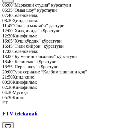
06:00
“Марказий студия” кўрсатуви
06:35
“Омад шоу” кўрстауви
07:40
Теленовелла:
08:30
Ҳинд фильм:
11:45
“Оналар мактаби” дастури
12:00
“Халқ ичида” кўрсатуви
12:20
Кинофильм:
16:05
“Хуш кўрдик” кўрсатуви
16:45
“Тили бийрон” кўрсатуви
17:00
Теленовелла:
18:00
“Бу менинг ошхонам” кўрсатуви
18:40
“Келинчак” кўрсатуви
18:55
“Перла шоу” кўрсатуви
20:00
Турк сериали: “Қалбим эшигини қоқ”
21:50
Ҳинд кино:
00:30
Кинофильм:
02:30
Кинофильм:
04:30
Мусиқа
05:30
Кино:
FT
FTV telekanali