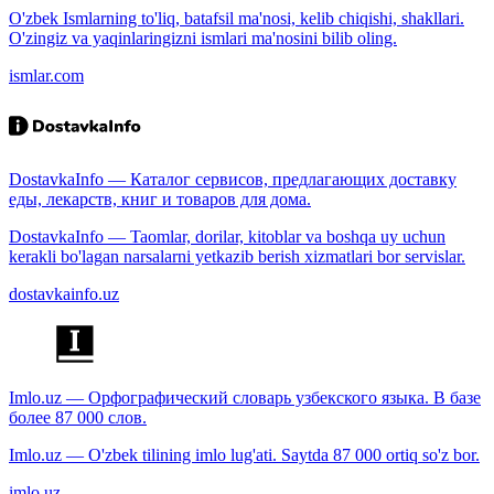
O'zbek Ismlarning to'liq, batafsil ma'nosi, kelib chiqishi, shakllari.
O'zingiz va yaqinlaringizni ismlari ma'nosini bilib oling.
ismlar.com
DostavkaInfo — Каталог сервисов, предлагающих доставку
еды, лекарств, книг и товаров для дома.
DostavkaInfo — Taomlar, dorilar, kitoblar va boshqa uy uchun
kerakli bo'lagan narsalarni yetkazib berish xizmatlari bor servislar.
dostavkainfo.uz
Imlo.uz — Орфографический словарь узбекского языка. В базе
более 87 000 слов.
Imlo.uz — O'zbek tilining imlo lug'ati. Saytda 87 000 ortiq so'z bor.
imlo.uz