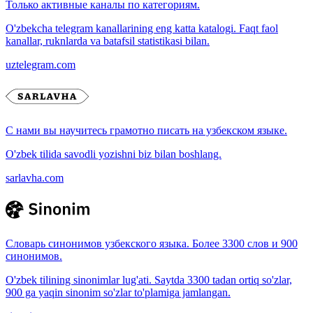
Только активные каналы по категориям.
O'zbekcha telegram kanallarining eng katta katalogi. Faqt faol
kanallar, ruknlarda va batafsil statistikasi bilan.
uztelegram.com
С нами вы научитесь грамотно писать на узбекском языке.
O'zbek tilida savodli yozishni biz bilan boshlang.
sarlavha.com
Словарь синонимов узбекского языка. Более 3300 слов и 900
синонимов.
O'zbek tilining sinonimlar lug'ati. Saytda 3300 tadan ortiq so'zlar,
900 ga yaqin sinonim so'zlar to'plamiga jamlangan.