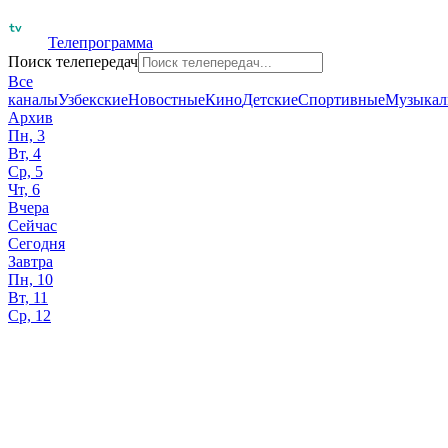
Телепрограмма
Поиск телепередач
Все
каналы
Узбекские
Новостные
Кино
Детские
Спортивные
Музыкал
Архив
Пн, 3
Вт, 4
Ср, 5
Чт, 6
Вчера
Сейчас
Сегодня
Завтра
Пн, 10
Вт, 11
Ср, 12