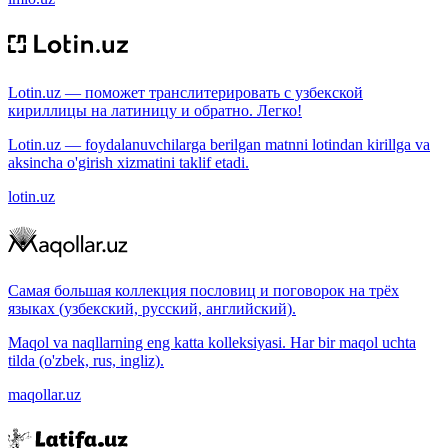
Lotin.uz — поможет транслитерировать с узбекской
кириллицы на латиницу и обратно. Легко!
Lotin.uz — foydalanuvchilarga berilgan matnni lotindan kirillga va
aksincha o'girish xizmatini taklif etadi.
lotin.uz
Самая большая коллекция пословиц и поговорок на трёх
языках (узбекский, русский, английский).
Maqol va naqllarning eng katta kolleksiyasi. Har bir maqol uchta
tilda (o'zbek, rus, ingliz).
maqollar.uz