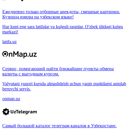
Ежедневно только отборные анекдоты, смешные картинки.
Кузница юмора на узбекском языке!
Har kuni eng sara latifalar va kulguli rasmlar. O'zbek tilidagi kulgu
markazi!
latifa.uz
Сервис, помогающий найти ближайшие пункты обмена
валюты с выгодным курсом.
Valyutani yuqori kursda almashtirish uchun yaqin punktlarni aniqlab
beruvchi servis.
onmap.uz
Самый большой каталог телеграм каналов в Узбекистане.