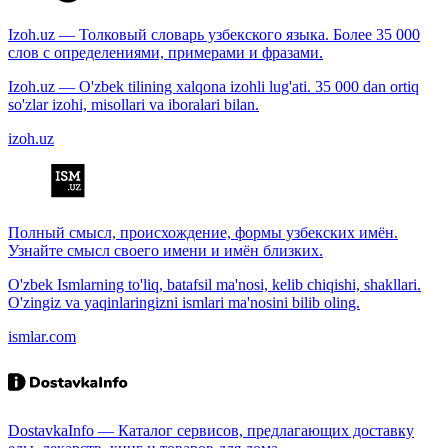
Izoh.uz — Толковый словарь узбекского языка. Более 35 000
слов с определениями, примерами и фразами.
Izoh.uz — O'zbek tilining xalqona izohli lug'ati. 35 000 dan ortiq
so'zlar izohi, misollari va iboralari bilan.
izoh.uz
Полный смысл, происхождение, формы узбекских имён.
Узнайте смысл своего имени и имён близких.
O'zbek Ismlarning to'liq, batafsil ma'nosi, kelib chiqishi, shakllari.
O'zingiz va yaqinlaringizni ismlari ma'nosini bilib oling.
ismlar.com
DostavkaInfo — Каталог сервисов, предлагающих доставку