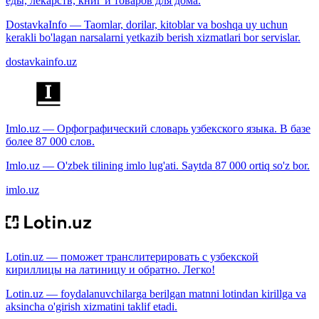
еды, лекарств, книг и товаров для дома.
DostavkaInfo — Taomlar, dorilar, kitoblar va boshqa uy uchun
kerakli bo'lagan narsalarni yetkazib berish xizmatlari bor servislar.
dostavkainfo.uz
Imlo.uz — Орфографический словарь узбекского языка. В базе
более 87 000 слов.
Imlo.uz — O'zbek tilining imlo lug'ati. Saytda 87 000 ortiq so'z bor.
imlo.uz
Lotin.uz — поможет транслитерировать с узбекской
кириллицы на латиницу и обратно. Легко!
Lotin.uz — foydalanuvchilarga berilgan matnni lotindan kirillga va
aksincha o'girish xizmatini taklif etadi.