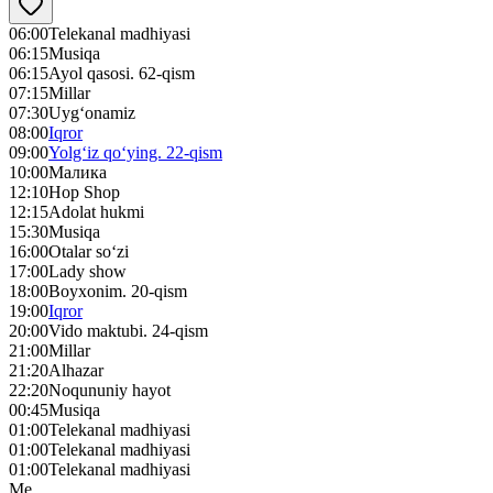
06:00
Telekanal madhiyasi
06:15
Musiqa
06:15
Ayol qasosi. 62-qism
07:15
Millar
07:30
Uyg‘onamiz
08:00
Iqror
09:00
Yolg‘iz qo‘ying. 22-qism
10:00
Малика
12:10
Hop Shop
12:15
Adolat hukmi
15:30
Musiqa
16:00
Otalar so‘zi
17:00
Lady show
18:00
Boyxonim. 20-qism
19:00
Iqror
20:00
Vido maktubi. 24-qism
21:00
Millar
21:20
Alhazar
22:20
Noqununiy hayot
00:45
Musiqa
01:00
Telekanal madhiyasi
01:00
Telekanal madhiyasi
01:00
Telekanal madhiyasi
Me