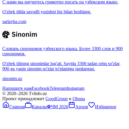
С нами вы научитесь грамотно писать на узбекском языке.
O'zbek tilida savodli yozishni biz bilan boshlang.
sarlavha.com
Словарь синонимов узбекского языка. Более 3300 слов и 900
синонимов.
O'zbek tilining sinonimlar lug'ati. Saytda 3300 tadan ortiq so'zlar,
900 ga yaqin sinonim so'zlar to'plamiga jamlangan.
sinonim.uz
Напишите нам
Facebook
Telegram
Instagram
© 2020–
2026
TvInfo.uz
Проект принадлежит
GoodGroup
и
Obuna
Главная
Каналы
⚽
ЧМ 2026
Архив
Избранное