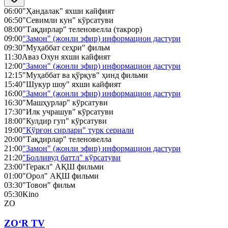
06:00
"Ҳандалак" яхши кайфият
06:50
"Севимли кун" кўрсатуви
08:00
"Тақдирлар" теленовелла (такрор)
09:00
"Замон" (жонли эфир) информацион дастури
09:30
"Муҳаббат сеҳри" фильм
11:30
Аваз Охун яхши кайфият
12:00
"Замон" (жонли эфир) информацион дастури
12:15
"Муҳаббат ва қўрқув" ҳинд фильми
15:40
"Шукур шоу" яхши кайфият
16:00
"Замон" (жонли эфир) информацион дастури
16:30
"Машҳурлар" кўрсатуви
17:30
"Илк учрашув" кўрсатуви
18:00
"Кулдир гуп" кўрсатуви
19:00
"Қўрғон сирлари" турк сериали
20:00
"Тақдирлар" теленовелла
21:00
"Замон" (жонли эфир) информацион дастури
21:20
"Болливуд баттл" кўрсатуви
23:00
"Геракл" АҚШ фильми
01:00
"Орол" АҚШ фильми
03:30
"Товон" фильм
05:30
Kino
ZO
ZO‘R TV