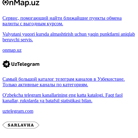
Сервис, помогающий найти ближайшие пункты обмена
валюты с выгодным курсом.
Valyutani yuqori kursda almashtirish uchun yaqin punktlarni aniqlab
beruvchi servis.
onmap.uz
Самый большой каталог телеграм каналов в Узбекистане.
Только активные каналы по категориям.
O'zbekcha telegram kanallarining eng katta katalogi. Faqt faol
kanallar, ruknlarda va batafsil statistikasi bilan.
uztelegram.com