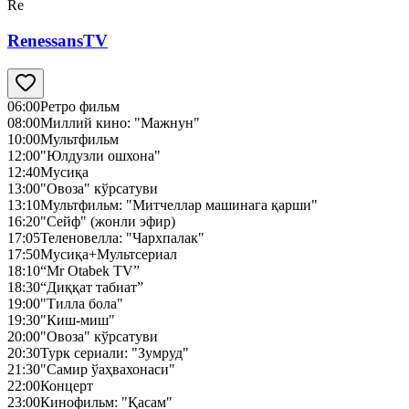
Re
RenessansTV
06:00
Ретро фильм
08:00
Миллий кино: "Мажнун"
10:00
Мультфильм
12:00
"Юлдузли ошхона"
12:40
Мусиқа
13:00
"Овоза" кўрсатуви
13:10
Мультфильм: "Митчеллар машинага қарши"
16:20
"Сейф" (жонли эфир)
17:05
Теленовелла: "Чархпалак"
17:50
Мусиқа+Мультсериал
18:10
“Mr Otabek TV”
18:30
“Диққат табиат”
19:00
"Тилла бола"
19:30
"Киш-миш"
20:00
"Овоза" кўрсатуви
20:30
Турк сериали: "Зумруд"
21:30
"Самир ўаҳвахонаси"
22:00
Концерт
23:00
Кинофильм: "Қасам"