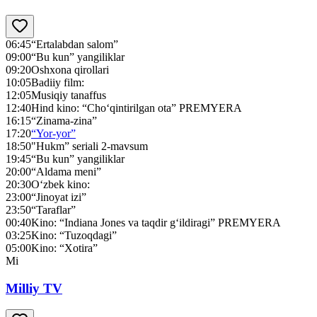
06:45
“Ertalabdan salom”
09:00
“Bu kun” yangiliklar
09:20
Oshxona qirollari
10:05
Badiiy film:
12:05
Musiqiy tanaffus
12:40
Hind kino: “Cho‘qintirilgan ota” PREMYERA
16:15
“Zinama-zina”
17:20
“Yor-yor”
18:50
"Нukm” seriali 2-mavsum
19:45
“Bu kun” yangiliklar
20:00
“Aldama meni”
20:30
O‘zbek kino:
23:00
“Jinoyat izi”
23:50
“Taraflar”
00:40
Kino: “Indiana Jones va taqdir g‘ildiragi” PREMYERA
03:25
Kino: “Tuzoqdagi”
05:00
Kino: “Xotira”
Mi
Milliy TV