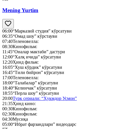
Mening Yurtim
06:00
“Марказий студия” кўрсатуви
06:35
“Омад шоу” кўрстауви
07:40
Теленовелла:
08:30
Кинофильм:
11:45
“Оналар мактаби” дастури
12:00
“Халқ ичида” кўрсатуви
12:20
Ҳинд фильм:
16:05
“Хуш кўрдик” кўрсатуви
16:45
“Тили бийрон” кўрсатуви
17:00
Теленовелла:
18:00
“Талабалар” кўрсатуви
18:40
“Келинчак” кўрсатуви
18:55
“Перла шоу” кўрсатуви
20:00
Турк сериали: “Ҳукмдор Усмон”
21:35
Ҳинд кино:
00:30
Кинофильм:
02:30
Кинофильм:
04:30
Мусиқа
05:00
“Ибрат фарзандлари” видеодарс