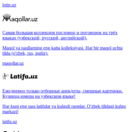
lotin.uz
Самая большая коллекция пословиц и поговорок на трёх
языках (узбекский, русский, английский).
Maqol va naqllarning eng katta kolleksiyasi. Har bir maqol uchta
tilda (o'zbek, rus, ingliz).
maqollar.uz
Ежедневно только отборные анекдоты, смешные картинки.
Кузница юмора на узбекском языке!
Har kuni eng sara latifalar va kulguli rasmlar. O'zbek tilidagi kulgu
markazi!
latifa.uz