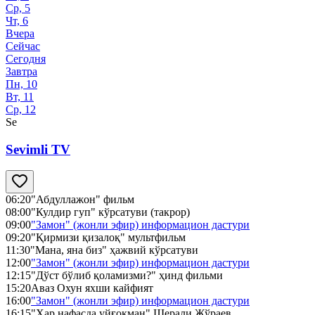
Ср, 5
Чт, 6
Вчера
Сейчас
Сегодня
Завтра
Пн, 10
Вт, 11
Ср, 12
Se
Sevimli TV
06:20
"Абдуллажон" фильм
08:00
"Кулдир гуп" кўрсатуви (такрор)
09:00
"Замон" (жонли эфир) информацион дастури
09:20
"Қирмизи қизалоқ" мультфильм
11:30
"Мана, яна биз" ҳажвий кўрсатуви
12:00
"Замон" (жонли эфир) информацион дастури
12:15
"Дўст бўлиб қоламизми?" ҳинд фильми
15:20
Аваз Охун яхши кайфият
16:00
"Замон" (жонли эфир) информацион дастури
16:15
"Ҳар нафасда уйғоқман" Шерали Жўраев