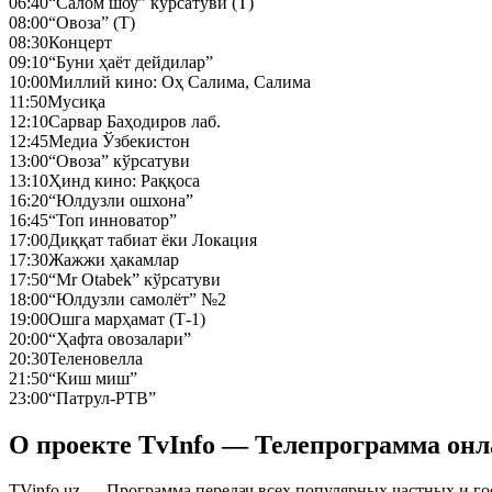
06:40
“Салом шоу” кўрсатуви (Т)
08:00
“Овоза” (Т)
08:30
Концерт
09:10
“Буни ҳаёт дейдилар”
10:00
Миллий кино: Оҳ Салима, Салима
11:50
Мусиқа
12:10
Сарвар Баҳодиров лаб.
12:45
Медиа Ўзбекистон
13:00
“Овоза” кўрсатуви
13:10
Ҳинд кино: Раққоса
16:20
“Юлдузли ошхона”
16:45
“Топ инноватор”
17:00
Диққат табиат ёки Локация
17:30
Жажжи ҳакамлар
17:50
“Mr Otabek” кўрсатуви
18:00
“Юлдузли самолёт” №2
19:00
Ошга марҳамат (Т-1)
20:00
“Ҳафта овозалари”
20:30
Теленовелла
21:50
“Киш миш”
23:00
“Патрул-РТВ”
О проекте TvInfo — Телепрограмма он
TVinfo.uz — Программа передач всех популярных частных и го