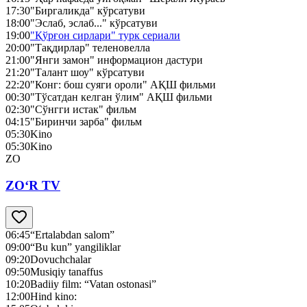
17:30
"Биргаликда" кўрсатуви
18:00
"Эслаб, эслаб..." кўрсатуви
19:00
"Қўрғон сирлари" турк сериали
20:00
"Тақдирлар" теленовелла
21:00
"Янги замон" информацион дастури
21:20
"Талант шоу" кўрсатуви
22:20
"Конг: бош суяги ороли" АҚШ фильми
00:30
"Тўсатдан келган ўлим" АҚШ фильми
02:30
"Сўнгги истак" фильм
04:15
"Биринчи зарба" фильм
05:30
Kino
05:30
Kino
ZO
ZO‘R TV
06:45
“Ertalabdan salom”
09:00
“Bu kun” yangiliklar
09:20
Dovuchchalar
09:50
Musiqiy tanaffus
10:20
Badiiy film: “Vatan ostonasi”
12:00
Hind kino: