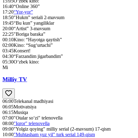
15:05
O‘zbek kino:
16:40
“Online 360”
17:20
“Yor-yor”
18:50
"Нukm” seriali 2-mavsum
19:45
“Bu kun” yangiliklar
20:00
“Artist” 3-mavsum
22:25
"Boriga baraka”
00:10
Kino: “Hayotga qaytish”
02:00
Kino: “Sug‘urtachi”
03:45
Konsert!
04:30
“Farzandim jigarbandim”
05:30
O‘zbek kino:
Mi
Milliy TV
06:00
Telekanal madhiyasi
06:05
Motivatsiya
06:15
Musiqa
07:00
"Otalar so‘zi" telenovella
08:00
"Iqror" telenovella
09:00
"Yolgiz qoying" milliy serial (2-mavsum) 17-qism
10:00
"Muhtasham yuz yil" turk serial 149-qism