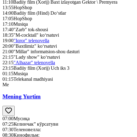
11:10
Badiiy film (Xorij) Baxt izlayotgan Gektor \ Premyera
13:55
HopShop
14:00
Badiiy film (Hind) Do‘stlar
17:05
HopShop
17:10
Musiqa
17:40
"Zarb" tok-shousi
18:35
"M-cocktail" ko‘rsatuvi
19:00
"Iqror" telenovella
20:00
"Baxtlimiz" ko‘rsatuvi
21:00
"Millar" informatsion-shou dasturi
21:15
"Lady show" ko‘rsatuvi
22:15
"Alhazar" telenovella
23:15
Badiiy film (Xorij) Uch iks 3
01:15
Musiqa
01:15
Telekanal madhiyasi
Me
Mening Yurtim
07:00
Мусиқа
07:25
Келинчак” кўрсатуви
07:30
Теленовелла:
08:30
Кинофильм: