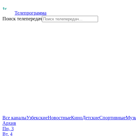
Телепрограмма
Поиск телепередач
Все каналы
Узбекские
Новостные
Кино
Детские
Спортивные
Муз
Архив
Пн, 3
Вт, 4