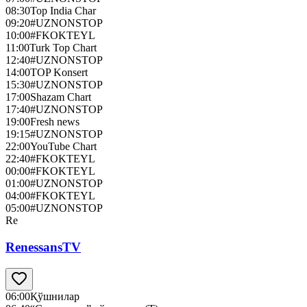
08:30
Top India Char
09:20
#UZNONSTOP
10:00
#FKOKTEYL
11:00
Turk Top Chart
12:40
#UZNONSTOP
14:00
TOP Konsert
15:30
#UZNONSTOP
17:00
Shazam Chart
17:40
#UZNONSTOP
19:00
Fresh news
19:15
#UZNONSTOP
22:00
YouTube Chart
22:40
#FKOKTEYL
00:00
#FKOKTEYL
01:00
#UZNONSTOP
04:00
#FKOKTEYL
05:00
#UZNONSTOP
Re
RenessansTV
06:00
Қўшнилар