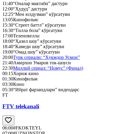
11:40
“Оналар мактаби” дастури
12:00
“Ҳудуд” дастури
12:25
“Мен юлдузман” кўрсатуви
13:05
Кинофильм:
15:30
“Стреет баттл” кўрсатуви
16:30
“Тилла бола” кўрсатуви
17:00
Теленовелла:
18:00
“Ҳазил шоу” кўрсатуви
18:40
“Камеди шоу” кўрсатуви
19:00
“Омад шоу” кўрсатуви
20:00
Турк сериали: “Ҳукмдор Усмон”
21:40
Амирхон Умаров ток-шоуси
22:30
Миллий сериал: “Номус” (Финал)
00:15
Хориж кино
01:30
Кинофильм
03:30
Кино
05:30
“Ибрат фарзандлари” видеодарс
FT
FTV telekanali
06:00
#FKOKTEYL
07:00
#UZNONSTOP