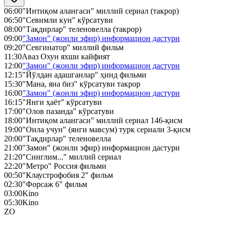
06:00
"Интиқом алангаси" миллий сериал (такрор)
06:50
"Севимли кун" кўрсатуви
08:00
"Тақдирлар" теленовелла (такрор)
09:00
"Замон" (жонли эфир) информацион дастури
09:20
"Севгинатор" миллий фильм
11:30
Аваз Охун яхши кайфият
12:00
"Замон" (жонли эфир) информацион дастури
12:15
"Йўлдан адашганлар" ҳинд фильми
15:30
"Мана, яна биз" кўрсатуви такрор
16:00
"Замон" (жонли эфир) информацион дастури
16:15
"Янги ҳаёт" кўрсатуви
17:00
"Олов пазанда" кўрсатуви
18:00
"Интиқом алангаси" миллий сериал 146-қисм
19:00
"Оила учун" (янги мавсум) турк сериали 3-қисм
20:00
"Тақдирлар" теленовелла
21:00
"Замон" (жонли эфир) информацион дастури
21:20
"Синглим..." миллий сериал
22:20
"Метро" Россия фильми
00:50
"Клаустрофобия 2" фильм
02:30
"Форсаж 6" фильм
03:00
Kino
05:30
Kino
ZO