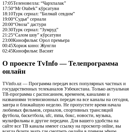
17:05
Теленовелла: “Чархпалак”
17:50
“Mr Otabek” кўрсатуви
18:10
Турк сериал: “Билмай севдим”
19:00
“Судья” сериали
20:00
“Овоза” дастури
20:30
Турк сериал: “Зумруд”
21:25
“Салом шоу” кўрсатуви
23:00
Кинофильм: Орол премьера
00:45
Хориж кино: Жунгли
02:45
Кинофильм: Васият
О проекте TvInfo — Телепрограмма
онлайн
TVinfo.uz — Программа передач всех популярных частных и
государственных телеканалов Узбекистана. Только актуальная
ТВ-программа с расписанием, временем, каналами и
названиями телевизионных передач на все каналы на сегодня,
завтра и ближайшую неделю. Не пропустите время начала
любимых фильмов, сериалов, спортивных трансляций
футбола, баскетбола, ufc, mma, бокс, новости, музыка,
мультфильмы и другие передачи. Для вашего удобства на
сайте все ТВ каналы имеют ссылку на просмотр online, вы
всегда будете знать где смотреть онлайн в прямом эфире