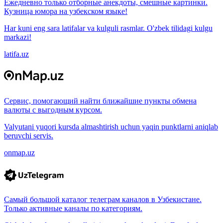
Ежедневно только отборные анекдоты, смешные картинки.
Кузница юмора на узбекском языке!
Har kuni eng sara latifalar va kulguli rasmlar. O'zbek tilidagi kulgu
markazi!
latifa.uz
Сервис, помогающий найти ближайшие пункты обмена
валюты с выгодным курсом.
Valyutani yuqori kursda almashtirish uchun yaqin punktlarni aniqlab
beruvchi servis.
onmap.uz
Самый большой каталог телеграм каналов в Узбекистане.
Только активные каналы по категориям.