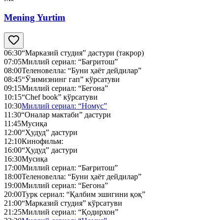
Mening Yurtim
06:30
“Марказий студия” дастури (такрор)
07:05
Миллий сериал: “Бағритош”
08:00
Теленовелла: “Буни ҳаёт дейдилар”
08:45
“Ўзимизнинг гап” кўрсатуви
09:15
Миллий сериал: “Бегона”
10:15
“Chef book” кўрсатуви
10:30
Миллий сериал: “Номус”
11:30
“Оналар мактаби” дастури
11:45
Мусиқа
12:00
“Ҳудуд” дастури
12:10
Кинофильм:
16:00
“Ҳудуд” дастури
16:30
Мусиқа
17:00
Миллий сериал: “Бағритош”
18:00
Теленовелла: “Буни ҳаёт дейдилар”
19:00
Миллий сериал: “Бегона”
20:00
Турк сериал: “Қалбим эшигини қоқ”
21:00
“Марказий студия” кўрсатуви
21:25
Миллий сериал: “Қодирхон”