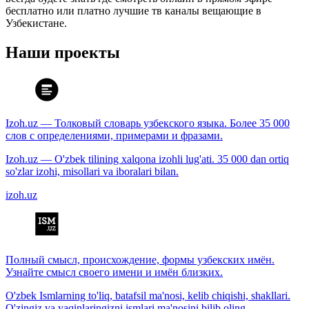
бесплатно или платно лучшие тв каналы вещающие в
Узбекистане.
Наши проекты
Izoh.uz — Толковый словарь узбекского языка. Более 35 000
слов с определениями, примерами и фразами.
Izoh.uz — O'zbek tilining xalqona izohli lug'ati. 35 000 dan ortiq
so'zlar izohi, misollari va iboralari bilan.
izoh.uz
Полный смысл, происхождение, формы узбекских имён.
Узнайте смысл своего имени и имён близких.
O'zbek Ismlarning to'liq, batafsil ma'nosi, kelib chiqishi, shakllari.
O'zingiz va yaqinlaringizni ismlari ma'nosini bilib oling.