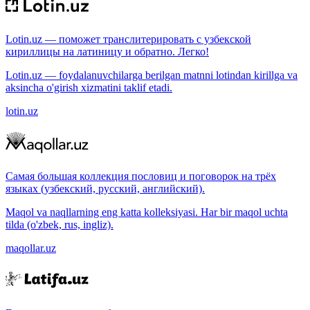
Lotin.uz — поможет транслитерировать с узбекской
кириллицы на латиницу и обратно. Легко!
Lotin.uz — foydalanuvchilarga berilgan matnni lotindan kirillga va
aksincha o'girish xizmatini taklif etadi.
lotin.uz
Самая большая коллекция пословиц и поговорок на трёх
языках (узбекский, русский, английский).
Maqol va naqllarning eng katta kolleksiyasi. Har bir maqol uchta
tilda (o'zbek, rus, ingliz).
maqollar.uz