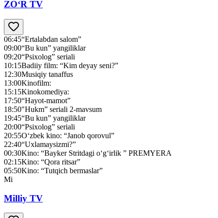
ZO‘R TV
06:45
“Ertalabdan salom”
09:00
“Bu kun” yangiliklar
09:20
“Psixolog” seriali
10:15
Badiiy film: “Kim deyay seni?”
12:30
Musiqiy tanaffus
13:00
Kinofilm:
15:15
Kinokomediya:
17:50
“Hayot-mamot”
18:50
"Нukm” seriali 2-mavsum
19:45
“Bu kun” yangiliklar
20:00
“Psixolog” seriali
20:55
O‘zbek kino: “Janob qorovul”
22:40
“Uxlamaysizmi?”
00:30
Kino: “Bayker Stritdagi o‘g‘irlik ” PREMYERA
02:15
Kino: “Qora ritsar”
05:50
Kino: “Tutqich bermaslar”
Mi
Milliy TV