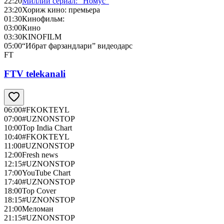
22:20
Миллий сериал: “Номус”
23:20
Хориж кино: премьера
01:30
Кинофильм:
03:00
Кино
03:30
KINOFILM
05:00
“Ибрат фарзандлари” видеодарс
FT
FTV telekanali
06:00
#FKOKTEYL
07:00
#UZNONSTOP
10:00
Top India Chart
10:40
#FKOKTEYL
11:00
#UZNONSTOP
12:00
Fresh news
12:15
#UZNONSTOP
17:00
YouTube Chart
17:40
#UZNONSTOP
18:00
Top Cover
18:15
#UZNONSTOP
21:00
Меломан
21:15
#UZNONSTOP