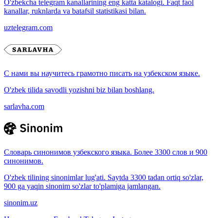
O'zbekcha telegram kanallarining eng katta katalogi. Faqt faol
kanallar, ruknlarda va batafsil statistikasi bilan.
uztelegram.com
С нами вы научитесь грамотно писать на узбекском языке.
O'zbek tilida savodli yozishni biz bilan boshlang.
sarlavha.com
Словарь синонимов узбекского языка. Более 3300 слов и 900
синонимов.
O'zbek tilining sinonimlar lug'ati. Saytda 3300 tadan ortiq so'zlar,
900 ga yaqin sinonim so'zlar to'plamiga jamlangan.
sinonim.uz