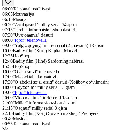
06:00
Telekanal madhiyasi
06:05
Motivatsiya
06:15
Musiqa
06:20
"Ayol qasosi" milliy serial 54-qism
07:15
"Jarchi" informatsion-shou dasturi
07:30
"Uyg‘onamiz" dasturi
08:00
"Iqror" telenovella
09:00
"Yolgiz qoying" milliy serial (2-mavsum) 13-qism
10:00
Badiiy film (Xorij) Kapitan Marvel
12:35
HopShop
12:40
Badiiy film (Hind) Sardorning nabirasi
15:55
HopShop
16:00
"Otalar so‘zi" telenovella
17:00
"M-cocktail" ko‘rsatuvi
17:30
"O‘zbekni so‘zi qiziq" dasturi (Xojiboy qo‘yilmasin)
18:00
"Boyxonim" milliy serial 13-qism
19:00
"Iqror" telenovella
20:00
"Vido maktubi" turk serial 18-qism
21:00
"Millar" informatsion-shou dasturi
21:15
"Qaqnus" milliy serial 3-qism
22:15
Badiiy film (Xorij) Suvosti maxluqi \ Premyera
00:40
Musiqa
00:55
Telekanal madhiyasi
Me