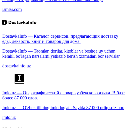
ismlar.com
DostavkaInfo — Каталог сервисов, предлагающих доставку
еды, лекарств, книг и товаров для дома.
DostavkaInfo — Taomlar, dorilar, kitoblar va boshqa uy uchun
kerakli bo'lagan narsalarni yetkazib berish xizmatlari bor servislar.
dostavkainfo.uz
Imlo.uz — Орфографический словарь узбекского языка. В базе
более 87 000 слов.
Imlo.uz — O'zbek tilining imlo lug'ati. Saytda 87 000 ortiq so'z bor.
imlo.uz