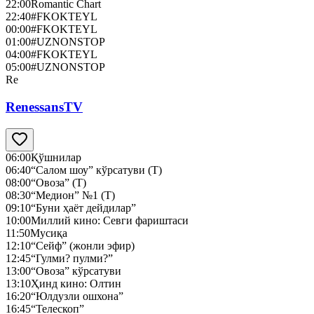
22:00
Romantic Chart
22:40
#FKOKTEYL
00:00
#FKOKTEYL
01:00
#UZNONSTOP
04:00
#FKOKTEYL
05:00
#UZNONSTOP
Re
RenessansTV
06:00
Қўшнилар
06:40
“Салом шоу” кўрсатуви (Т)
08:00
“Овоза” (Т)
08:30
“Медион” №1 (Т)
09:10
“Буни ҳаёт дейдилар”
10:00
Миллий кино: Севги фариштаси
11:50
Мусиқа
12:10
“Сейф” (жонли эфир)
12:45
“Гулми? пулми?”
13:00
“Овоза” кўрсатуви
13:10
Ҳинд кино: Олтин
16:20
“Юлдузли ошхона”
16:45
“Телескоп”