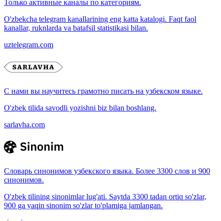
Только активные каналы по категориям.
O'zbekcha telegram kanallarining eng katta katalogi. Faqt faol
kanallar, ruknlarda va batafsil statistikasi bilan.
uztelegram.com
С нами вы научитесь грамотно писать на узбекском языке.
O'zbek tilida savodli yozishni biz bilan boshlang.
sarlavha.com
Словарь синонимов узбекского языка. Более 3300 слов и 900
синонимов.
O'zbek tilining sinonimlar lug'ati. Saytda 3300 tadan ortiq so'zlar,
900 ga yaqin sinonim so'zlar to'plamiga jamlangan.