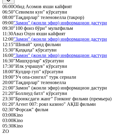
06:00
Обид Асомов яхши кайфият
06:50
"Севимли кун" кўрсатуви
08:00
"Тақдирлар" теленовелла (такрор)
09:00
"Замон" (жонли эфир) информацион дастури
09:30
"100 фоиз бўри" мультфильм
11:30
Аваз Охун яхши кайфият
12:00
"Замон" (жонли эфир) информацион дастури
12:15
"Шивай" ҳинд фильми
15:30
"Қаҳқаҳа" кўрсатуви
16:00
"Замон" (жонли эфир) информацион дастури
16:30
"Машҳурлар" кўрсатуви
17:30
"Илк учрашув" кўрсатуви
18:00
"Кулдир гуп" кўрсатуви
19:00
"Уч опа-сингил" турк сериали
20:00
"Тақдирлар" теленовелла
21:00
"Замон" (жонли эфир) информацион дастури
21:20
"Боллиуд батл" кўрсатуви
23:30
"Бронксдаги жанг" Гонконг фильми (премьера)
01:20
"Агент 007: роял казино" АҚШ фильми
02:30
"Форсаж" фильм
03:00
Kino
03:00
Kino
05:30
Kino
ZO