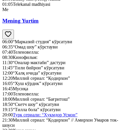
01:05
Telekanal madhiyasi
Me
Mening Yurtim
06:00
“Марказий студия” кўрсатуви
06:35
“Омад шоу” кўрстауви
07:40
Теленовелла:
08:30
Кинофильм:
11:30
“Оналар мактаби” дастури
11:45
“Тили бийрон” кўрсатуви
12:00
“Халқ ичида” кўрсатуви
12:20
Миллий сериал: “Қодирхон”
16:05
“Хуш кўрдик” кўрсатуви
16:45
Мусиқа
17:00
Теленовелла:
18:00
Миллий сериал: “Бағритош”
18:50
“Скетч шоу” кўрсатуви
19:15
“Тилла бола” кўрсатуви
20:00
Турк сериали: “Ҳукмдор Усмон”
21:30
Миллий сериал: “Қодирхон” // Амирхон Умаров ток-
шоуси