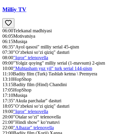
Milliy TV
06:00
Telekanal madhiyasi
06:05
Motivatsiya
06:15
Musiqa
06:35
"Ayol qasosi" milliy serial 45-qism
07:30
"O‘zbekni so‘zi qiziq" dasturi
08:00
"Iqror" telenovella
09:00
"Yolgiz qoying" milliy serial (1-mavsum) 2-qism
10:00
"Muhtasham yuz yil" turk serial 144-qism
11:10
Badiiy film (Turk) Tashlab ketma \ Premyera
13:10
HopShop
13:15
Badiiy film (Hind) Chandini
17:05
HopShop
17:10
Musiqa
17:35
"Akula parchalar" dasturi
18:05
"O‘zbekni so‘zi qiziq" dasturi
19:00
"Iqror" telenovella
20:00
"Otalar so‘zi" telenovella
21:00
"Hindi show" ko‘rsatuvi
22:00
"Alhazar" telenovella
23:00
Badiiy film (Xorij) Xanna