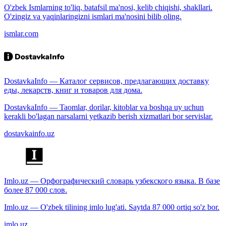
O'zbek Ismlarning to'liq, batafsil ma'nosi, kelib chiqishi, shakllari.
O'zingiz va yaqinlaringizni ismlari ma'nosini bilib oling.
ismlar.com
DostavkaInfo — Каталог сервисов, предлагающих доставку
еды, лекарств, книг и товаров для дома.
DostavkaInfo — Taomlar, dorilar, kitoblar va boshqa uy uchun
kerakli bo'lagan narsalarni yetkazib berish xizmatlari bor servislar.
dostavkainfo.uz
Imlo.uz — Орфографический словарь узбекского языка. В базе
более 87 000 слов.
Imlo.uz — O'zbek tilining imlo lug'ati. Saytda 87 000 ortiq so'z bor.
imlo.uz