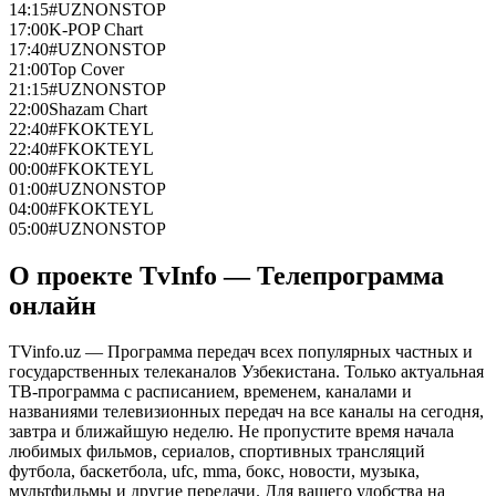
14:15
#UZNONSTOP
17:00
K-POP Chart
17:40
#UZNONSTOP
21:00
Top Cover
21:15
#UZNONSTOP
22:00
Shazam Chart
22:40
#FKOKTEYL
22:40
#FKOKTEYL
00:00
#FKOKTEYL
01:00
#UZNONSTOP
04:00
#FKOKTEYL
05:00
#UZNONSTOP
О проекте TvInfo — Телепрограмма
онлайн
TVinfo.uz — Программа передач всех популярных частных и
государственных телеканалов Узбекистана. Только актуальная
ТВ-программа с расписанием, временем, каналами и
названиями телевизионных передач на все каналы на сегодня,
завтра и ближайшую неделю. Не пропустите время начала
любимых фильмов, сериалов, спортивных трансляций
футбола, баскетбола, ufc, mma, бокс, новости, музыка,
мультфильмы и другие передачи. Для вашего удобства на