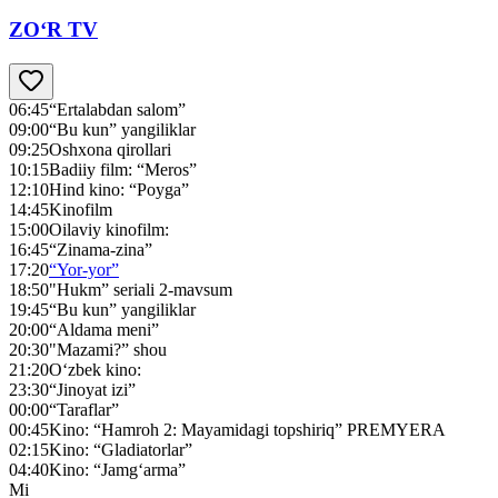
ZO‘R TV
06:45
“Ertalabdan salom”
09:00
“Bu kun” yangiliklar
09:25
Oshxona qirollari
10:15
Badiiy film: “Meros”
12:10
Hind kino: “Poyga”
14:45
Kinofilm
15:00
Oilaviy kinofilm:
16:45
“Zinama-zina”
17:20
“Yor-yor”
18:50
"Нukm” seriali 2-mavsum
19:45
“Bu kun” yangiliklar
20:00
“Aldama meni”
20:30
"Mazami?” shou
21:20
O‘zbek kino:
23:30
“Jinoyat izi”
00:00
“Taraflar”
00:45
Kino: “Hamroh 2: Mayamidagi topshiriq” PREMYERA
02:15
Kino: “Gladiatorlar”
04:40
Kino: “Jamg‘arma”
Mi