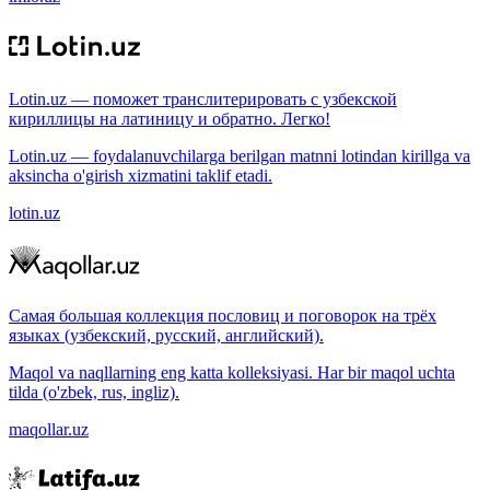
Lotin.uz — поможет транслитерировать с узбекской
кириллицы на латиницу и обратно. Легко!
Lotin.uz — foydalanuvchilarga berilgan matnni lotindan kirillga va
aksincha o'girish xizmatini taklif etadi.
lotin.uz
Самая большая коллекция пословиц и поговорок на трёх
языках (узбекский, русский, английский).
Maqol va naqllarning eng katta kolleksiyasi. Har bir maqol uchta
tilda (o'zbek, rus, ingliz).
maqollar.uz