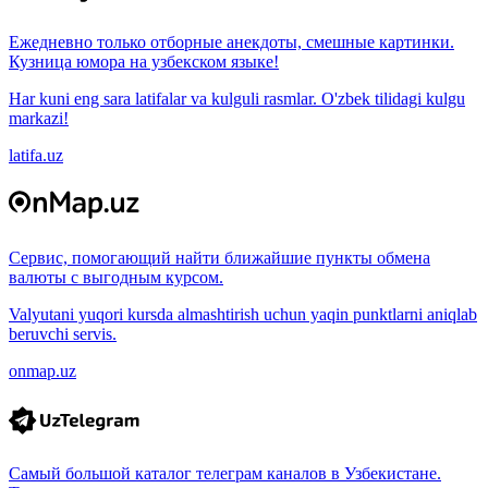
Ежедневно только отборные анекдоты, смешные картинки.
Кузница юмора на узбекском языке!
Har kuni eng sara latifalar va kulguli rasmlar. O'zbek tilidagi kulgu
markazi!
latifa.uz
Сервис, помогающий найти ближайшие пункты обмена
валюты с выгодным курсом.
Valyutani yuqori kursda almashtirish uchun yaqin punktlarni aniqlab
beruvchi servis.
onmap.uz
Самый большой каталог телеграм каналов в Узбекистане.