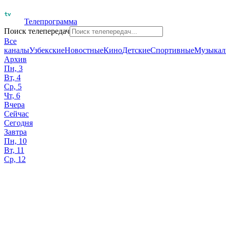
Телепрограмма
Поиск телепередач
Все
каналы
Узбекские
Новостные
Кино
Детские
Спортивные
Музыкал
Архив
Пн, 3
Вт, 4
Ср, 5
Чт, 6
Вчера
Сейчас
Сегодня
Завтра
Пн, 10
Вт, 11
Ср, 12