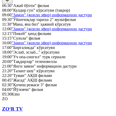
06:30
"Ажаб бўпти" фильм
08:00
"Кулдир гуп" кўрсатуви (такрор)
09:00
"Замон" (жонли эфир) информацион дастури
09:30
"Ўйинчоқлар тарихи 2" мультфильм
11:30
"Мана, яна биз" ҳажвий кўрсатув
12:00
"Замон" (жонли эфир) информацион дастури
12:15
"Пикей" ҳинд фильми
15:15
"Сулола" фильм
16:00
"Замон" (жонли эфир) информацион дастури
17:00
"Биргаликда" кўрсатуви
18:00
"Эслаб, эслаб..." кўрсатуви
19:00
"Уч опа-сингил" турк сериали
20:00
"Тақдирлар" теленовелла
21:00
"Янги замон" информацион дастури
21:20
"Талант шоу" кўрсатуви
22:20
"Туман" АҚШ фильми
00:45
"Жасад" АҚШ фильми
02:30
"Қочиш режаси 3" фильм
04:00
"Йўловчи" фильм
05:30
Kino
ZO
ZO‘R TV