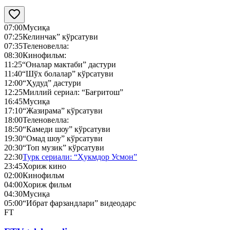
07:00
Мусиқа
07:25
Келинчак” кўрсатуви
07:35
Теленовелла:
08:30
Кинофильм:
11:25
“Оналар мактаби” дастури
11:40
“Шўх болалар” кўрсатуви
12:00
“Ҳудуд” дастури
12:25
Миллий сериал: “Бағритош”
16:45
Мусиқа
17:10
“Жазирама” кўрсатуви
18:00
Теленовелла:
18:50
“Камеди шоу” кўрсатуви
19:30
“Омад шоу” кўрсатуви
20:30
“Топ музик” кўрсатуви
22:30
Турк сериали: “Ҳукмдор Усмон”
23:45
Хориж кино
02:00
Кинофильм
04:00
Хориж фильм
04:30
Мусиқа
05:00
“Ибрат фарзандлари” видеодарс
FT