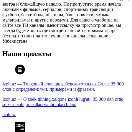
завтра и ближайшую неделю. Не пропустите время начала
любимых фильмов, сериалов, спортивных трансляций
футбола, баскетбола, ufc, mma, бокс, новости, музыка,
мультфильмы и другие передачи. Для вашего удобства на
сайте все ТВ каналы имеют ссылку на просмотр online, вы
всегда будете знать где смотреть онлайн в прямом эфире
бесплатно или платно лучшие тв каналы вещающие в
Узбекистане.
Наши проекты
Izoh.uz — Толковый словарь узбекского языка. Более 35 000
слов с определениями, примерами и фразами.
Izoh.uz — O'zbek tilining xalqona izohli lug'ati. 35 000 dan ortiq
so'zlar izohi, misollari va iboralari bilan.
izoh.uz