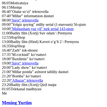
06:05
Motivatsiya
06:15
Musiqa
06:40
"Otalar so‘zi" telenovella
07:40
"Millar" informatsion dasturi
08:00
"Iqror" telenovella
09:00
"Yolgiz qoying" milliy serial (1-mavsum) 56-qism
10:00
"Muhtasham yuz yil" turk serial 143-qism
11:00
Badiiy film (Xorij) Suv odam \ Premyera
12:55
HopShop
13:00
Badiiy film (Hind) Kaveri o‘g‘li 2 \ Premyera
16:35
HopShop
16:40
"Zarb" tok-shousi
17:35
"M-cocktail" ko‘rsatuvi
18:00
"Baxtlimiz" ko‘rsatuvi
19:00
"Iqror" telenovella
20:00
"Lady show" ko‘rsatuvi
21:00
"Millar postda" axborot tahliliy dasturi
21:20
"Bomba" ko‘rsatuvi
22:20
"Alhazar" telenovella
23:20
Badiiy film (Xorij) Qizil nuqta
01:05
Telekanal madhiyasi
Me
Mening Yurtim