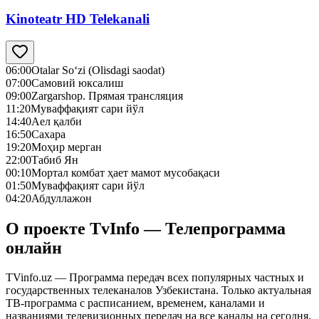
Kinoteatr HD Telekanali
06:00
Otalar So‘zi (Olisdagi saodat)
07:00
Самовий юксалиш
09:00
Zargarshop. Прямая трансляция
11:20
Муваффақият сари йўл
14:40
Аел қалби
16:50
Сахара
19:20
Моҳир мерган
22:00
Табиб Ян
00:10
Мортал комбат ҳает мамот мусобақаси
01:50
Муваффақият сари йўл
04:20
Абдуллажон
О проекте TvInfo — Телепрограмма
онлайн
TVinfo.uz — Программа передач всех популярных частных и
государственных телеканалов Узбекистана. Только актуальная
ТВ-программа с расписанием, временем, каналами и
названиями телевизионных передач на все каналы на сегодня,