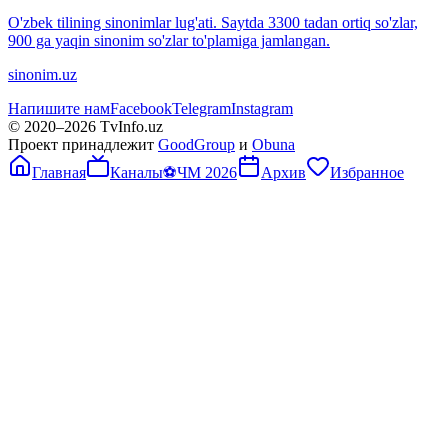
O'zbek tilining sinonimlar lug'ati. Saytda 3300 tadan ortiq so'zlar,
900 ga yaqin sinonim so'zlar to'plamiga jamlangan.
sinonim.uz
Напишите нам
Facebook
Telegram
Instagram
© 2020–
2026
TvInfo.uz
Проект принадлежит
GoodGroup
и
Obuna
Главная
Каналы
⚽
ЧМ 2026
Архив
Избранное