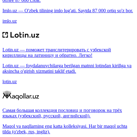
более 87 000 слов.
Imlo.uz — O'zbek tilining imlo lug'ati. Saytda 87 000 ortiq so'z bor.
imlo.uz
Lotin.uz — поможет транслитерировать с узбекской
кириллицы на латиницу и обратно. Легко!
Lotin.uz — foydalanuvchilarga berilgan matnni lotindan kirillga va
aksincha o'girish xizmatini taklif etadi.
lotin.uz
Самая большая коллекция пословиц и поговорок на трёх
языках (узбекский, русский, английский).
Maqol va naqllarning eng katta kolleksiyasi. Har bir maqol uchta
tilda (o'zbek, rus, ingliz).