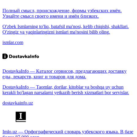
Полный смысл, происхождение, формы узбекских имён.
Узнайте смысл своего имени и имён близких.
O'zbek Ismlarning to'liq, batafsil ma'nosi, kelib chiqishi, shakllari.
O'zingiz va yaqinlaringizni ismlari ma'nosini bilib oling.
ismlar.com
DostavkaInfo — Каталог сервисов, предлагающих доставку
еды, лекарств, книг и товаров для дома.
DostavkaInfo — Taomlar, dorilar, kitoblar va boshqa uy uchun
kerakli bo'lagan narsalarni yetkazib berish xizmatlari bor servislar.
dostavkainfo.uz
Imlo.uz — Орфографический словарь узбекского языка. В базе