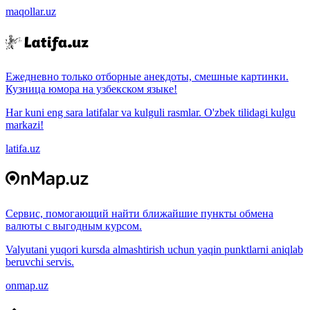
maqollar.uz
Ежедневно только отборные анекдоты, смешные картинки.
Кузница юмора на узбекском языке!
Har kuni eng sara latifalar va kulguli rasmlar. O'zbek tilidagi kulgu
markazi!
latifa.uz
Сервис, помогающий найти ближайшие пункты обмена
валюты с выгодным курсом.
Valyutani yuqori kursda almashtirish uchun yaqin punktlarni aniqlab
beruvchi servis.
onmap.uz