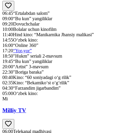
06:45
“Ertalabdan salom”
09:00
“Bu kun” yangiliklar
09:20
Dovuchchalar
10:00
Bolalar uchun kinofilm
11:40
Hind kino: “Manikarnika Jhansiy malikasi”
14:55
O‘zbek kino:
16:00
“Online 360”
17:20
“Yor-yor”
18:50
"Нukm” seriali 2-mavsum
19:45
“Bu kun” yangiliklar
20:00
“Artist” 3-mavsum
22:30
"Boriga baraka”
00:40
Kino: “60 soniyadagi o‘g rilik”
02:35
Kino: “Bekamiko‘st o‘g‘rilik”
04:30
“Farzandim jigarbandim”
05:00
O‘zbek kino:
Mi
Milliy TV
06:00
Telekanal madhiyasi