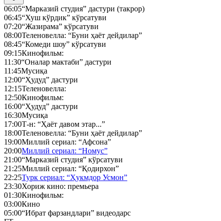
06:05
“Марказий студия” дастури (такрор)
06:45
“Хуш кўрдик” кўрсатуви
07:20
“Жазирама” кўрсатуви
08:00
Теленовелла: “Буни ҳаёт дейдилар”
08:45
“Комеди шоу” кўрсатуви
09:15
Кинофильм:
11:30
“Оналар мактаби” дастури
11:45
Мусиқа
12:00
“Ҳудуд” дастури
12:15
Теленовелла:
12:50
Кинофильм:
16:00
“Ҳудуд” дастури
16:30
Мусиқа
17:00
Т-н: “Ҳаёт давом этар...”
18:00
Теленовелла: “Буни ҳаёт дейдилар”
19:00
Миллий сериал: “Афсона”
20:00
Миллий сериал: “Номус”
21:00
“Марказий студия” кўрсатуви
21:25
Миллий сериал: “Қодирхон”
22:25
Турк сериал: “Ҳукмдор Усмон”
23:30
Хориж кино: премьера
01:30
Кинофильм:
03:00
Кино
05:00
“Ибрат фарзандлари” видеодарс