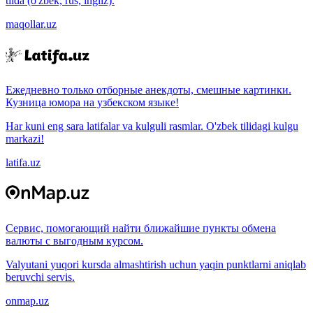
tilda (o'zbek, rus, ingliz).
maqollar.uz
Ежедневно только отборные анекдоты, смешные картинки.
Кузница юмора на узбекском языке!
Har kuni eng sara latifalar va kulguli rasmlar. O'zbek tilidagi kulgu
markazi!
latifa.uz
Сервис, помогающий найти ближайшие пункты обмена
валюты с выгодным курсом.
Valyutani yuqori kursda almashtirish uchun yaqin punktlarni aniqlab
beruvchi servis.
onmap.uz