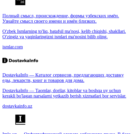
Полный смысл, происхождение, формы узбекских имён.
Узнайте смысл своего имени и имён близких.
O'zbek Ismlarning to'liq, batafsil ma'nosi, kelib chiqishi, shakllari.
O'zingiz va yaqinlaringizni ismlari ma'nosini bilib oling.
ismlar.com
DostavkaInfo — Каталог сервисов, предлагающих доставку
еды, лекарств, книг и товаров для дома.
DostavkaInfo — Taomlar, dorilar, kitoblar va boshqa uy uchun
kerakli bo'lagan narsalarni yetkazib berish xizmatlari bor servislar.
dostavkainfo.uz