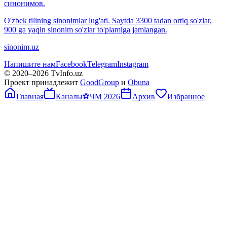
синонимов.
O'zbek tilining sinonimlar lug'ati. Saytda 3300 tadan ortiq so'zlar,
900 ga yaqin sinonim so'zlar to'plamiga jamlangan.
sinonim.uz
Напишите нам
Facebook
Telegram
Instagram
© 2020–
2026
TvInfo.uz
Проект принадлежит
GoodGroup
и
Obuna
Главная
Каналы
⚽
ЧМ 2026
Архив
Избранное