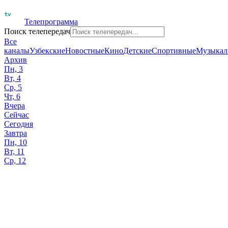
Телепрограмма
Поиск телепередач
Все
каналы
Узбекские
Новостные
Кино
Детские
Спортивные
Музыкал
Архив
Пн, 3
Вт, 4
Ср, 5
Чт, 6
Вчера
Сейчас
Сегодня
Завтра
Пн, 10
Вт, 11
Ср, 12