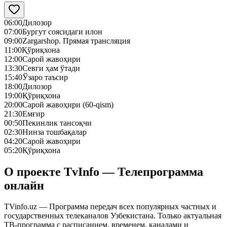
06:00
Дилозор
07:00
Бургут соясидаги илон
09:00
Zargarshop. Прямая трансляция
11:00
Қўриқхона
12:00
Сарой жавоҳири
13:30
Севги ҳам ўтади
15:40
Ўзаро таъсир
18:00
Дилозор
19:00
Қўриқхона
20:00
Сарой жавоҳири (60-qism)
21:30
Емғир
00:50
Пекинлик тансоқчи
02:30
Нинза тошбақалар
04:20
Сарой жавоҳири
05:20
Қўриқхона
О проекте TvInfo — Телепрограмма
онлайн
TVinfo.uz — Программа передач всех популярных частных и
государственных телеканалов Узбекистана. Только актуальная
ТВ-программа с расписанием, временем, каналами и