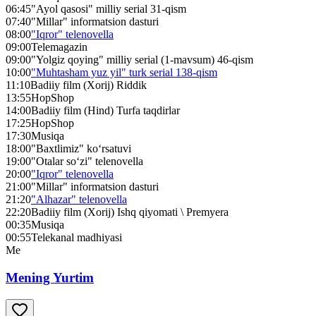
06:45
"Ayol qasosi" milliy serial 31-qism
07:40
"Millar" informatsion dasturi
08:00
"Iqror" telenovella
09:00
Telemagazin
09:00
"Yolgiz qoying" milliy serial (1-mavsum) 46-qism
10:00
"Muhtasham yuz yil" turk serial 138-qism
11:10
Badiiy film (Xorij) Riddik
13:55
HopShop
14:00
Badiiy film (Hind) Turfa taqdirlar
17:25
HopShop
17:30
Musiqa
18:00
"Baxtlimiz" ko‘rsatuvi
19:00
"Otalar so‘zi" telenovella
20:00
"Iqror" telenovella
21:00
"Millar" informatsion dasturi
21:20
"Alhazar" telenovella
22:20
Badiiy film (Xorij) Ishq qiyomati \ Premyera
00:35
Musiqa
00:55
Telekanal madhiyasi
Me
Mening Yurtim