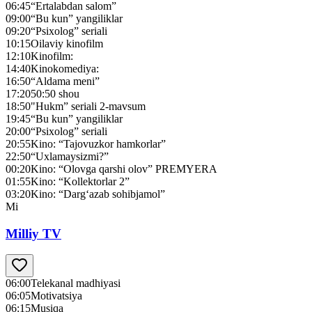
06:45
“Ertalabdan salom”
09:00
“Bu kun” yangiliklar
09:20
“Psixolog” seriali
10:15
Oilaviy kinofilm
12:10
Kinofilm:
14:40
Kinokomediya:
16:50
“Aldama meni”
17:20
50:50 shou
18:50
"Нukm” seriali 2-mavsum
19:45
“Bu kun” yangiliklar
20:00
“Psixolog” seriali
20:55
Kino: “Tajovuzkor hamkorlar”
22:50
“Uxlamaysizmi?”
00:20
Kino: “Olovga qarshi olov” PREMYERA
01:55
Kino: “Kollektorlar 2”
03:20
Kino: “Darg‘azab sohibjamol”
Mi
Milliy TV
06:00
Telekanal madhiyasi
06:05
Motivatsiya
06:15
Musiqa