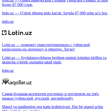
Imlo.uz — Орфографический словарь узбекского языка. В базе
более 87 000 слов.
Imlo.uz — O'zbek tilining imlo lug'ati. Saytda 87 000 ortiq so'z bor.
imlo.uz
Lotin.uz — поможет транслитерировать с узбекской
кириллицы на латиницу и обратно. Легко!
Lotin.uz — foydalanuvchilarga berilgan matnni lotindan kirillga va
aksincha o'girish xizmatini taklif etadi.
lotin.uz
Самая большая коллекция пословиц и поговорок на трёх
языках (узбекский, русский, английский).
Maqol va naqllarning eng katta kolleksiyasi. Har bir maqol uchta