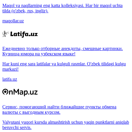
Maqol va naqllarning eng katta kolleksiyasi. Har bir maqol uchta
tilda (o'zbek, rus, ingliz).
maqollar.uz
Ежедневно только отборные анекдоты, смешные картинки.
Кузница юмора на узбекском языке!
Har kuni eng sara latifalar va kulguli rasmlar. O'zbek tilidagi kulgu
markazi!
latifa.uz
Сервис, помогающий найти ближайшие пункты обмена
валюты с выгодным курсом.
Valyutani yuqori kursda almashtirish uchun yaqin punktlarni aniqlab
beruvchi servis.