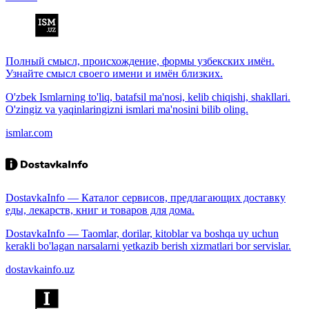
Полный смысл, происхождение, формы узбекских имён.
Узнайте смысл своего имени и имён близких.
O'zbek Ismlarning to'liq, batafsil ma'nosi, kelib chiqishi, shakllari.
O'zingiz va yaqinlaringizni ismlari ma'nosini bilib oling.
ismlar.com
DostavkaInfo — Каталог сервисов, предлагающих доставку
еды, лекарств, книг и товаров для дома.
DostavkaInfo — Taomlar, dorilar, kitoblar va boshqa uy uchun
kerakli bo'lagan narsalarni yetkazib berish xizmatlari bor servislar.
dostavkainfo.uz