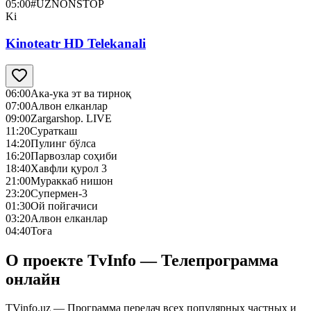
05:00
#UZNONSTOP
Ki
Kinoteatr HD Telekanali
06:00
Ака-ука эт ва тирноқ
07:00
Алвон елканлар
09:00
Zargarshop. LIVE
11:20
Сураткаш
14:20
Пулинг бўлса
16:20
Парвозлар соҳиби
18:40
Хавфли қурол 3
21:00
Мураккаб нишон
23:20
Супермен-3
01:30
Ой пойгачиси
03:20
Алвон елканлар
04:40
Тоға
О проекте TvInfo — Телепрограмма
онлайн
TVinfo.uz — Программа передач всех популярных частных и