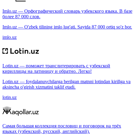
Imlo.uz — Орфографический словарь узбекского языка. В базе
более 87 000 слов.
Imlo.uz — O'zbek tilining imlo lug'ati. Saytda 87 000 ortiq so'z bor.
imlo.uz
Lotin.uz — поможет транслитерировать с узбекской
кириллицы на латиницу и обратно. Легко!
Lotin.uz — foydalanuvchilarga berilgan matnni lotindan kirillga va
aksincha o'girish xizmatini taklif etadi.
lotin.uz
Самая большая коллекция пословиц и поговорок на трёх
языках (узбекский, русский, английский).