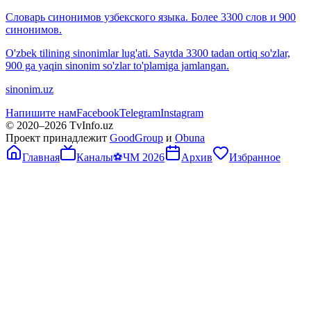
Словарь синонимов узбекского языка. Более 3300 слов и 900
синонимов.
O'zbek tilining sinonimlar lug'ati. Saytda 3300 tadan ortiq so'zlar,
900 ga yaqin sinonim so'zlar to'plamiga jamlangan.
sinonim.uz
Напишите нам
Facebook
Telegram
Instagram
© 2020–
2026
TvInfo.uz
Проект принадлежит
GoodGroup
и
Obuna
Главная
Каналы
⚽
ЧМ 2026
Архив
Избранное