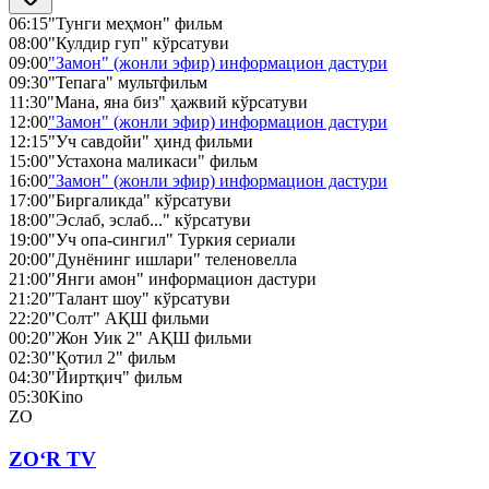
06:15
"Тунги меҳмон" фильм
08:00
"Кулдир гуп" кўрсатуви
09:00
"Замон" (жонли эфир) информацион дастури
09:30
"Тепага" мультфильм
11:30
"Мана, яна биз" ҳажвий кўрсатуви
12:00
"Замон" (жонли эфир) информацион дастури
12:15
"Уч савдойи" ҳинд фильми
15:00
"Устахона маликаси" фильм
16:00
"Замон" (жонли эфир) информацион дастури
17:00
"Биргаликда" кўрсатуви
18:00
"Эслаб, эслаб..." кўрсатуви
19:00
"Уч опа-сингил" Туркия сериали
20:00
"Дунёнинг ишлари" теленовелла
21:00
"Янги амон" информацион дастури
21:20
"Талант шоу" кўрсатуви
22:20
"Солт" АҚШ фильми
00:20
"Жон Уик 2" АҚШ фильми
02:30
"Қотил 2" фильм
04:30
"Йиртқич" фильм
05:30
Kino
ZO
ZO‘R TV