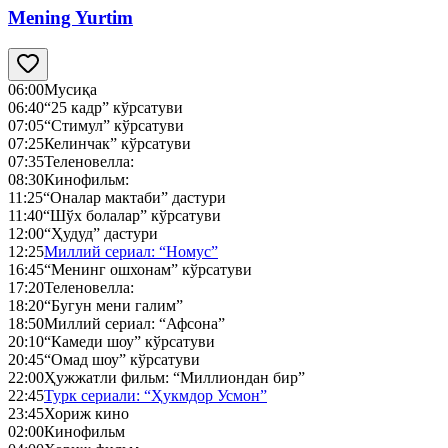
Mening Yurtim
06:00
Мусиқа
06:40
“25 кадр” кўрсатуви
07:05
“Стимул” кўрсатуви
07:25
Келинчак” кўрсатуви
07:35
Теленовелла:
08:30
Кинофильм:
11:25
“Оналар мактаби” дастури
11:40
“Шўх болалар” кўрсатуви
12:00
“Ҳудуд” дастури
12:25
Миллий сериал: “Номус”
16:45
“Менинг ошхонам” кўрсатуви
17:20
Теленовелла:
18:20
“Бугун мени галим”
18:50
Миллий сериал: “Афсона”
20:10
“Камеди шоу” кўрсатуви
20:45
“Омад шоу” кўрсатуви
22:00
Ҳужжатли фильм: “Миллиондан бир”
22:45
Турк сериали: “Ҳукмдор Усмон”
23:45
Хориж кино
02:00
Кинофильм