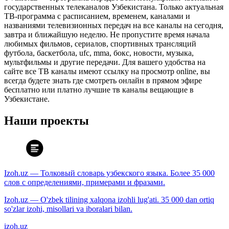
государственных телеканалов Узбекистана. Только актуальная
ТВ-программа с расписанием, временем, каналами и
названиями телевизионных передач на все каналы на сегодня,
завтра и ближайшую неделю. Не пропустите время начала
любимых фильмов, сериалов, спортивных трансляций
футбола, баскетбола, ufc, mma, бокс, новости, музыка,
мультфильмы и другие передачи. Для вашего удобства на
сайте все ТВ каналы имеют ссылку на просмотр online, вы
всегда будете знать где смотреть онлайн в прямом эфире
бесплатно или платно лучшие тв каналы вещающие в
Узбекистане.
Наши проекты
Izoh.uz — Толковый словарь узбекского языка. Более 35 000
слов с определениями, примерами и фразами.
Izoh.uz — O'zbek tilining xalqona izohli lug'ati. 35 000 dan ortiq
so'zlar izohi, misollari va iboralari bilan.
izoh.uz