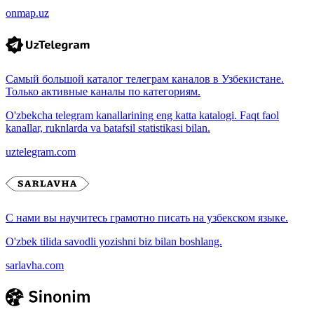
onmap.uz
Самый большой каталог телеграм каналов в Узбекистане.
Только активные каналы по категориям.
O'zbekcha telegram kanallarining eng katta katalogi. Faqt faol
kanallar, ruknlarda va batafsil statistikasi bilan.
uztelegram.com
С нами вы научитесь грамотно писать на узбекском языке.
O'zbek tilida savodli yozishni biz bilan boshlang.
sarlavha.com