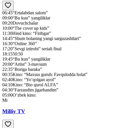
06:45
“Ertalabdan salom”
09:00
“Bu kun” yangiliklar
09:20
Dovuchchalar
10:00
“The cover up kids”
11:30
Hind kino: “Firibgar”
14:45
“Shum bolaning yangi sarguzashtlari”
16:30
“Online 360”
17:20
"Sevgi iztirobi” seriali final
18:15
50:50
19:45
“Bu kun” yangiliklar
20:00
“Artist” 3-mavsum
22:35
"Boriga baraka”
00:35
Kino: “Maxsus guruh: Favqulodda holat”
02:40
Kino: “Yo‘qolgan ayol”
04:10
Kino: “Bio qurol ALFA”
04:30
“Farzandim jigarbandim”
05:00
O‘zbek kino:
Mi
Milliy TV