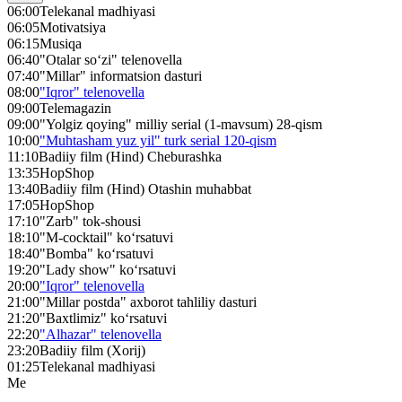
06:00
Telekanal madhiyasi
06:05
Motivatsiya
06:15
Musiqa
06:40
"Otalar so‘zi" telenovella
07:40
"Millar" informatsion dasturi
08:00
"Iqror" telenovella
09:00
Telemagazin
09:00
"Yolgiz qoying" milliy serial (1-mavsum) 28-qism
10:00
"Muhtasham yuz yil" turk serial 120-qism
11:10
Badiiy film (Hind) Cheburashka
13:35
HopShop
13:40
Badiiy film (Hind) Otashin muhabbat
17:05
HopShop
17:10
"Zarb" tok-shousi
18:10
"M-cocktail" ko‘rsatuvi
18:40
"Bomba" ko‘rsatuvi
19:20
"Lady show" ko‘rsatuvi
20:00
"Iqror" telenovella
21:00
"Millar postda" axborot tahliliy dasturi
21:20
"Baxtlimiz" ko‘rsatuvi
22:20
"Alhazar" telenovella
23:20
Badiiy film (Xorij)
01:25
Telekanal madhiyasi
Me