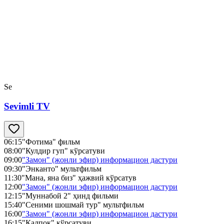
Se
Sevimli TV
06:15
"Фотима" фильм
08:00
"Кулдир гуп" кўрсатуви
09:00
"Замон" (жонли эфир) информацион дастури
09:30
"Энканто" мультфильм
11:30
"Мана, яна биз" ҳажвий кўрсатув
12:00
"Замон" (жонли эфир) информацион дастури
12:15
"Муннабой 2" ҳинд фильми
15:40
"Сеними шошмай тур" мультфильм
16:00
"Замон" (жонли эфир) информацион дастури
16:15
"Қалпоқ" кўрсатуви