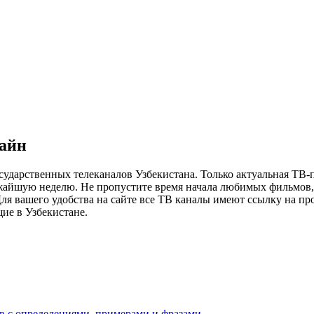
лайн
сударственных телеканалов Узбекистана. Только актуальная ТВ-
ижайшую неделю. Не пропустите время начала любимых фильмов, 
я вашего удобства на сайте все ТВ каналы имеют ссылку на просм
ие в Узбекистане.
ов с определениями, примерами и фразами.