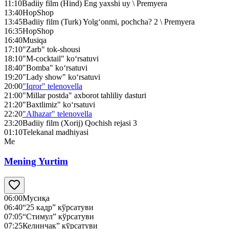
11:10
Badiiy film (Hind) Eng yaxshi uy \ Premyera
13:40
HopShop
13:45
Badiiy film (Turk) Yolg‘onmi, pochcha? 2 \ Premyera
16:35
HopShop
16:40
Musiqa
17:10
"Zarb" tok-shousi
18:10
"M-cocktail" ko‘rsatuvi
18:40
"Bomba" ko‘rsatuvi
19:20
"Lady show" ko‘rsatuvi
20:00
"Iqror" telenovella
21:00
"Millar postda" axborot tahliliy dasturi
21:20
"Baxtlimiz" ko‘rsatuvi
22:20
"Alhazar" telenovella
23:20
Badiiy film (Xorij) Qochish rejasi 3
01:10
Telekanal madhiyasi
Me
Mening Yurtim
06:00
Мусиқа
06:40
“25 кадр” кўрсатуви
07:05
“Стимул” кўрсатуви
07:25
Келинчак” кўрсатуви