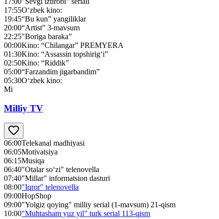
17:00
"Sevgi iztirobi” seriali
17:55
O‘zbek kino:
19:45
“Bu kun” yangiliklar
20:00
“Artist” 3-mavsum
22:25
"Boriga baraka”
00:00
Kino: “Chilangar” PREMYERA
01:30
Kino: “Assassin topshirig‘i”
02:50
Kino: “Riddik”
05:00
“Farzandim jigarbandim”
05:30
O‘zbek kino:
Mi
Milliy TV
06:00
Telekanal madhiyasi
06:05
Motivatsiya
06:15
Musiqa
06:40
"Otalar so‘zi" telenovella
07:40
"Millar" informatsion dasturi
08:00
"Iqror" telenovella
09:00
HopShop
09:00
"Yolgiz qoying" milliy serial (1-mavsum) 21-qism
10:00
"Muhtasham yuz yil" turk serial 113-qism