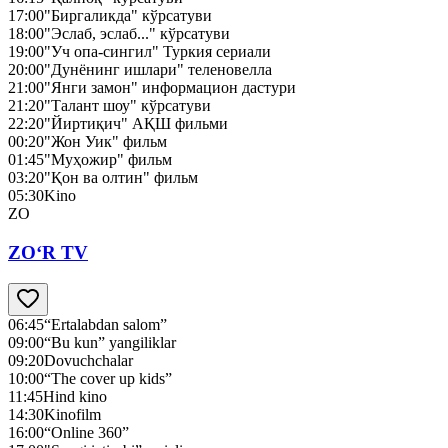
17:00
"Биргаликда" кўрсатуви
18:00
"Эслаб, эслаб..." кўрсатуви
19:00
"Уч опа-сингил" Туркия сериали
20:00
"Дунёнинг ишлари" теленовелла
21:00
"Янги замон" информацион дастури
21:20
"Талант шоу" кўрсатуви
22:20
"Йиртиқич" АҚШ фильми
00:20
"Жон Уик" фильм
01:45
"Муҳожир" фильм
03:20
"Қон ва олтин" фильм
05:30
Kino
ZO
ZO‘R TV
06:45
“Ertalabdan salom”
09:00
“Bu kun” yangiliklar
09:20
Dovuchchalar
10:00
“The cover up kids”
11:45
Hind kino
14:30
Kinofilm
16:00
“Online 360”