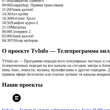
07:00
Шавкатли Айвенго
09:00
Zargarshop. Прямая трансляция
11:20
Ошиқ қаллоб
14:30
Аел қалби
16:30
Ноттинг Ҳилл
18:50
Хавфли қурол-2
21:10
Матрица
00:00
Супермен 2
02:00
Ошиқ қаллоб
04:30
Тўйлар муборак
О проекте TvInfo — Телепрограмма он
TVinfo.uz — Программа передач всех популярных частных и го
телевизионных передач на все каналы на сегодня, завтра и бл
mma, бокс, новости, музыка, мультфильмы и другие передачи. Дл
прямом эфире бесплатно или платно лучшие тв каналы вещающ
Наши проекты
Izoh.uz — Толковый словарь узбекского языка. Более 35 000 сл