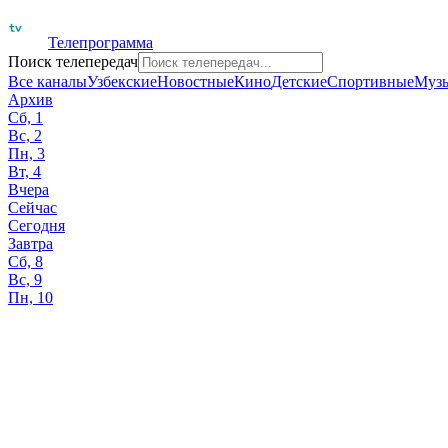
Телепрограмма
Поиск телепередач
Все каналы
Узбекские
Новостные
Кино
Детские
Спортивные
Муз
Архив
Сб, 1
Вс, 2
Пн, 3
Вт, 4
Вчера
Сейчас
Сегодня
Завтра
Сб, 8
Вс, 9
Пн, 10