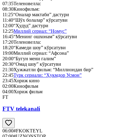
07:35
Теленовелла:
08:30
Кинофильм:
11:25
“Оналар мактаби” дастури
11:40
“Шўх болалар” кўрсатуви
12:00
“Ҳудуд” дастури
12:25
Миллий сериал: “Номус”
16:45
“Менинг ошхонам” кўрсатуви
17:20
Теленовелла:
18:20
“Камеди шоу” кўрсатуви
19:00
Миллий сериал: “Афсона”
20:00
“Бугун мени галим”
20:30
“Омад шоу” кўрсатуви
21:30
Ҳужжатли фильм: “Миллиондан бир”
22:45
Турк сериали: “Ҳукмдор Усмон”
23:45
Хориж кино
02:00
Кинофильм
04:00
Хориж фильм
FT
FTV telekanali
06:00
#FKOKTEYL
07:00
#UZNONSTOP