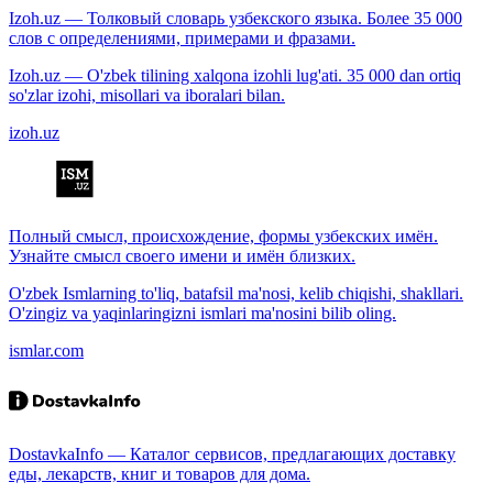
Izoh.uz — Толковый словарь узбекского языка. Более 35 000
слов с определениями, примерами и фразами.
Izoh.uz — O'zbek tilining xalqona izohli lug'ati. 35 000 dan ortiq
so'zlar izohi, misollari va iboralari bilan.
izoh.uz
Полный смысл, происхождение, формы узбекских имён.
Узнайте смысл своего имени и имён близких.
O'zbek Ismlarning to'liq, batafsil ma'nosi, kelib chiqishi, shakllari.
O'zingiz va yaqinlaringizni ismlari ma'nosini bilib oling.
ismlar.com
DostavkaInfo — Каталог сервисов, предлагающих доставку
еды, лекарств, книг и товаров для дома.