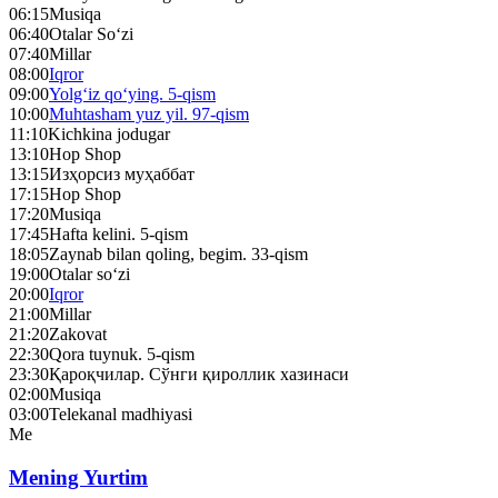
06:15
Musiqa
06:40
Otalar So‘zi
07:40
Millar
08:00
Iqror
09:00
Yolg‘iz qo‘ying. 5-qism
10:00
Muhtasham yuz yil. 97-qism
11:10
Kichkina jodugar
13:10
Hop Shop
13:15
Изҳорсиз муҳаббат
17:15
Hop Shop
17:20
Musiqa
17:45
Hafta kelini. 5-qism
18:05
Zaynab bilan qoling, begim. 33-qism
19:00
Otalar so‘zi
20:00
Iqror
21:00
Millar
21:20
Zakovat
22:30
Qora tuynuk. 5-qism
23:30
Қароқчилар. Сўнги қироллик хазинаси
02:00
Musiqa
03:00
Telekanal madhiyasi
Me
Mening Yurtim