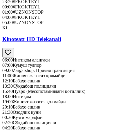
23:20
#FKOKTEYL
00:00
#FKOKTEYL
01:00
#UZNONSTOP
04:00
#FKOKTEYL
05:00
#UZNONSTOP
Ki
Kinoteatr HD Telekanali
06:00
Интиқом алангаси
07:00
Кумуш тулпор
09:00
Zargarshop. Прямая трансляция
11:00
Жиноят жазосиз қолмайди
12:10
Бебаҳо ешлик
13:30
Сўққабош полициячи
15:40
Пуаро (Месопотамиядаги қотиллик)
18:00
Интиқом
19:00
Жиноят жазосиз қолмайди
20:10
Бебаҳо ешлик
21:30
Озодлик куни
00:30
Кузги марафон
02:20
Сўққабош полициячи
04:20
Бебаҳо ешлик