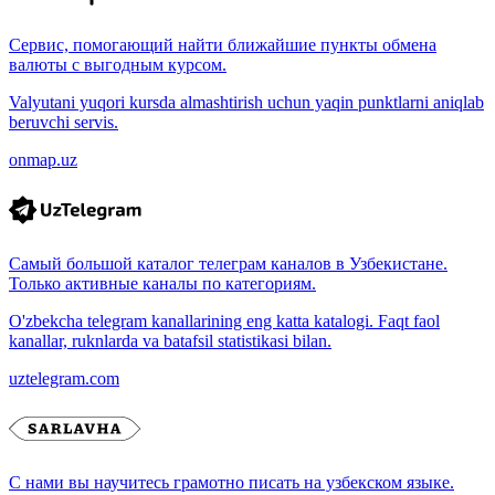
Сервис, помогающий найти ближайшие пункты обмена
валюты с выгодным курсом.
Valyutani yuqori kursda almashtirish uchun yaqin punktlarni aniqlab
beruvchi servis.
onmap.uz
Самый большой каталог телеграм каналов в Узбекистане.
Только активные каналы по категориям.
O'zbekcha telegram kanallarining eng katta katalogi. Faqt faol
kanallar, ruknlarda va batafsil statistikasi bilan.
uztelegram.com
С нами вы научитесь грамотно писать на узбекском языке.