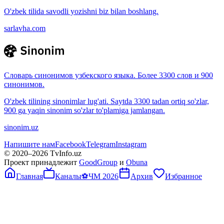
O'zbek tilida savodli yozishni biz bilan boshlang.
sarlavha.com
Словарь синонимов узбекского языка. Более 3300 слов и 900
синонимов.
O'zbek tilining sinonimlar lug'ati. Saytda 3300 tadan ortiq so'zlar,
900 ga yaqin sinonim so'zlar to'plamiga jamlangan.
sinonim.uz
Напишите нам
Facebook
Telegram
Instagram
© 2020–
2026
TvInfo.uz
Проект принадлежит
GoodGroup
и
Obuna
Главная
Каналы
⚽
ЧМ 2026
Архив
Избранное