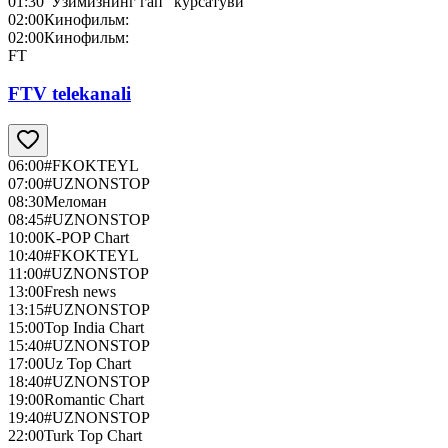
01:30
“Ўзимизнинг гап” кўрсатуви
02:00
Кинофильм:
02:00
Кинофильм:
FT
FTV telekanali
06:00
#FKOKTEYL
07:00
#UZNONSTOP
08:30
Меломан
08:45
#UZNONSTOP
10:00
K-POP Chart
10:40
#FKOKTEYL
11:00
#UZNONSTOP
13:00
Fresh news
13:15
#UZNONSTOP
15:00
Top India Chart
15:40
#UZNONSTOP
17:00
Uz Top Chart
18:40
#UZNONSTOP
19:00
Romantic Chart
19:40
#UZNONSTOP
22:00
Turk Top Chart