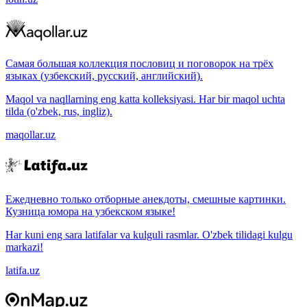
Самая большая коллекция пословиц и поговорок на трёх
языках (узбекский, русский, английский).
Maqol va naqllarning eng katta kolleksiyasi. Har bir maqol uchta
tilda (o'zbek, rus, ingliz).
maqollar.uz
Ежедневно только отборные анекдоты, смешные картинки.
Кузница юмора на узбекском языке!
Har kuni eng sara latifalar va kulguli rasmlar. O'zbek tilidagi kulgu
markazi!
latifa.uz