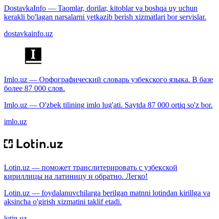
DostavkaInfo — Taomlar, dorilar, kitoblar va boshqa uy uchun
kerakli bo'lagan narsalarni yetkazib berish xizmatlari bor servislar.
dostavkainfo.uz
Imlo.uz — Орфографический словарь узбекского языка. В базе
более 87 000 слов.
Imlo.uz — O'zbek tilining imlo lug'ati. Saytda 87 000 ortiq so'z bor.
imlo.uz
Lotin.uz — поможет транслитерировать с узбекской
кириллицы на латиницу и обратно. Легко!
Lotin.uz — foydalanuvchilarga berilgan matnni lotindan kirillga va
aksincha o'girish xizmatini taklif etadi.
lotin.uz