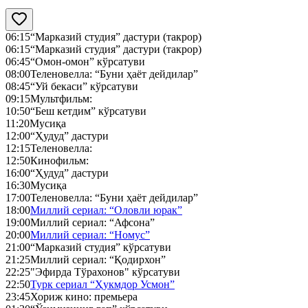
06:15
“Марказий студия” дастури (такрор)
06:15
“Марказий студия” дастури (такрор)
06:45
“Омон-омон” кўрсатуви
08:00
Теленовелла: “Буни ҳаёт дейдилар”
08:45
“Уй бекаси” кўрсатуви
09:15
Мультфильм:
10:50
“Беш кетдим” кўрсатуви
11:20
Мусиқа
12:00
“Ҳудуд” дастури
12:15
Теленовелла:
12:50
Кинофильм:
16:00
“Ҳудуд” дастури
16:30
Мусиқа
17:00
Теленовелла: “Буни ҳаёт дейдилар”
18:00
Миллий сериал: “Оловли юрак”
19:00
Миллий сериал: “Афсона”
20:00
Миллий сериал: “Номус”
21:00
“Марказий студия” кўрсатуви
21:25
Миллий сериал: “Қодирхон”
22:25
"Эфирда Тўрахонов" кўрсатуви
22:50
Турк сериал “Ҳукмдор Усмон”
23:45
Хориж кино: премьера