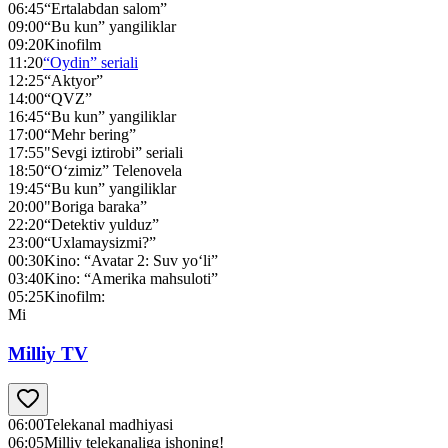
06:45
“Ertalabdan salom”
09:00
“Bu kun” yangiliklar
09:20
Kinofilm
11:20
“Oydin” seriali
12:25
“Aktyor”
14:00
“QVZ”
16:45
“Bu kun” yangiliklar
17:00
“Mehr bering”
17:55
"Sevgi iztirobi” seriali
18:50
“O‘zimiz” Telenovela
19:45
“Bu kun” yangiliklar
20:00
"Boriga baraka”
22:20
“Detektiv yulduz”
23:00
“Uxlamaysizmi?”
00:30
Kino: “Avatar 2: Suv yo‘li”
03:40
Kino: “Amerika mahsuloti”
05:25
Kinofilm:
Mi
Milliy TV
06:00
Telekanal madhiyasi
06:05
Milliy telekanaliga ishoning!