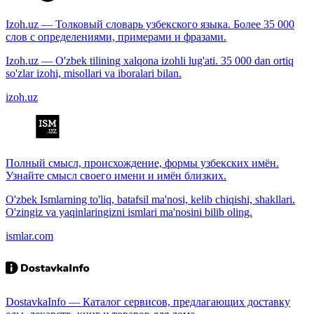
Izoh.uz — Толковый словарь узбекского языка. Более 35 000
слов с определениями, примерами и фразами.
Izoh.uz — O'zbek tilining xalqona izohli lug'ati. 35 000 dan ortiq
so'zlar izohi, misollari va iboralari bilan.
izoh.uz
Полный смысл, происхождение, формы узбекских имён.
Узнайте смысл своего имени и имён близких.
O'zbek Ismlarning to'liq, batafsil ma'nosi, kelib chiqishi, shakllari.
O'zingiz va yaqinlaringizni ismlari ma'nosini bilib oling.
ismlar.com
DostavkaInfo — Каталог сервисов, предлагающих доставку