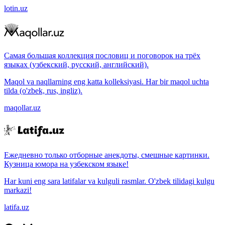
lotin.uz
Самая большая коллекция пословиц и поговорок на трёх
языках (узбекский, русский, английский).
Maqol va naqllarning eng katta kolleksiyasi. Har bir maqol uchta
tilda (o'zbek, rus, ingliz).
maqollar.uz
Ежедневно только отборные анекдоты, смешные картинки.
Кузница юмора на узбекском языке!
Har kuni eng sara latifalar va kulguli rasmlar. O'zbek tilidagi kulgu
markazi!
latifa.uz