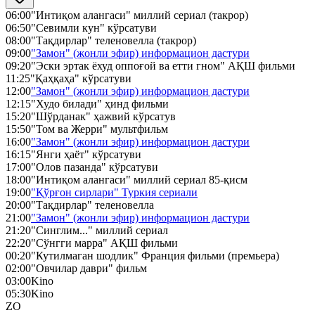
06:00
"Интиқом алангаси" миллий сериал (такрор)
06:50
"Севимли кун" кўрсатуви
08:00
"Тақдирлар" теленовелла (такрор)
09:00
"Замон" (жонли эфир) информацион дастури
09:20
"Эски эртак ёхуд оппоғой ва етти гном" АҚШ фильми
11:25
"Қаҳқаҳа" кўрсатуви
12:00
"Замон" (жонли эфир) информацион дастури
12:15
"Худо билади" ҳинд фильми
15:20
"Шўрданак" ҳажвий кўрсатув
15:50
"Том ва Жерри" мультфильм
16:00
"Замон" (жонли эфир) информацион дастури
16:15
"Янги ҳаёт" кўрсатуви
17:00
"Олов пазанда" кўрсатуви
18:00
"Интиқом алангаси" миллий сериал 85-қисм
19:00
"Қўрғон сирлари" Туркия сериали
20:00
"Тақдирлар" теленовелла
21:00
"Замон" (жонли эфир) информацион дастури
21:20
"Синглим..." миллий сериал
22:20
"Сўнгги марра" АҚШ фильми
00:20
"Кутилмаган шодлик" Франция фильми (премьера)
02:00
"Овчилар даври" фильм
03:00
Kino
05:30
Kino
ZO