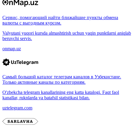
Сервис, помогающий найти ближайшие пункты обмена
валюты с выгодным курсом.
Valyutani yuqori kursda almashtirish uchun yaqin punktlarni aniqlab
beruvchi servis.
onmap.uz
Самый большой каталог телеграм каналов в Узбекистане.
Только активные каналы по категориям.
O'zbekcha telegram kanallarining eng katta katalogi. Faqt faol
kanallar, ruknlarda va batafsil statistikasi bilan.
uztelegram.com