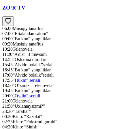
ZO‘R TV
06:00
Musiqiy tanaffus
07:00
“Ertalabdan salom”
09:00
“Bu kun” yangiliklar
09:20
Musiqiy tanaffus
10:20
Telenovela
11:20
“Artist” 3-mavsum
14:55
“Oshxona qirollari”
15:45
“Alvido bolalik”seriali
16:45
“Bu kun” yangiliklar
17:00
“Alvido bolalik”seriali
17:55
"Hukm” seriali
18:50
“O‘zimiz” Telenovela
19:45
“Bu kun” yangiliklar
20:00
“Oydin” seriali
21:00
Telenovela
21:50
“Uxlamaysizmi?”
23:30
“Taraflar”
00:20
Kino: “Razolat”
02:25
Kino: “Fokstrod guruhi”
04:20
Kino: “Sinish”