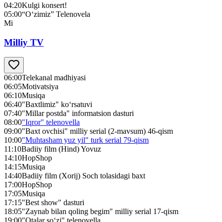
04:20
Kulgi konsert!
05:00
“O‘zimiz” Telenovela
Mi
Milliy TV
06:00
Telekanal madhiyasi
06:05
Motivatsiya
06:10
Musiqa
06:40
"Baxtlimiz" ko‘rsatuvi
07:40
"Millar postda" informatsion dasturi
08:00
"Iqror" telenovella
09:00
"Baxt ovchisi" milliy serial (2-mavsum) 46-qism
10:00
"Muhtasham yuz yil" turk serial 79-qism
11:10
Badiiy film (Hind) Yovuz
14:10
HopShop
14:15
Musiqa
14:40
Badiiy film (Xorij) Soch tolasidagi baxt
17:00
HopShop
17:05
Musiqa
17:15
"Best show" dasturi
18:05
"Zaynab bilan qoling begim" milliy serial 17-qism
19:00
"Otalar so‘zi" telenovella