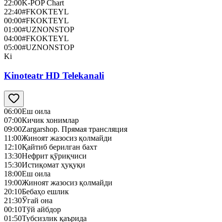
22:00
K-POP Chart
22:40
#FKOKTEYL
00:00
#FKOKTEYL
01:00
#UZNONSTOP
04:00
#FKOKTEYL
05:00
#UZNONSTOP
Ki
Kinoteatr HD Telekanali
06:00
Еш оила
07:00
Кичик хонимлар
09:00
Zargarshop. Прямая трансляция
11:00
Жиноят жазосиз қолмайди
12:10
Қайтиб берилган бахт
13:30
Нефрит қўриқчиси
15:30
Истиқомат ҳуқуқи
18:00
Еш оила
19:00
Жиноят жазосиз қолмайди
20:10
Бебаҳо ешлик
21:30
Ўгай она
00:10
Тўй айбдор
01:50
Тубсизлик қаърида