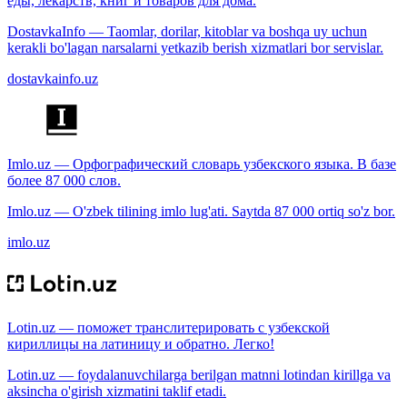
еды, лекарств, книг и товаров для дома.
DostavkaInfo — Taomlar, dorilar, kitoblar va boshqa uy uchun
kerakli bo'lagan narsalarni yetkazib berish xizmatlari bor servislar.
dostavkainfo.uz
Imlo.uz — Орфографический словарь узбекского языка. В базе
более 87 000 слов.
Imlo.uz — O'zbek tilining imlo lug'ati. Saytda 87 000 ortiq so'z bor.
imlo.uz
Lotin.uz — поможет транслитерировать с узбекской
кириллицы на латиницу и обратно. Легко!
Lotin.uz — foydalanuvchilarga berilgan matnni lotindan kirillga va
aksincha o'girish xizmatini taklif etadi.