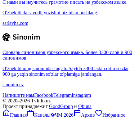
С нами вы научитесь грамотно писать на узбекском языке.
O'zbek tilida savodli yozishni biz bilan boshlang.
sarlavha.com
Словарь синонимов узбекского языка. Более 3300 слов и 900
синонимов.
O'zbek tilining sinonimlar lug'ati. Saytda 3300 tadan ortiq so'zlar,
900 ga yaqin sinonim so'zlar to'plamiga jamlangan.
sinonim.uz
Напишите нам
Facebook
Telegram
Instagram
© 2020–
2026
TvInfo.uz
Проект принадлежит
GoodGroup
и
Obuna
Главная
Каналы
⚽
ЧМ 2026
Архив
Избранное