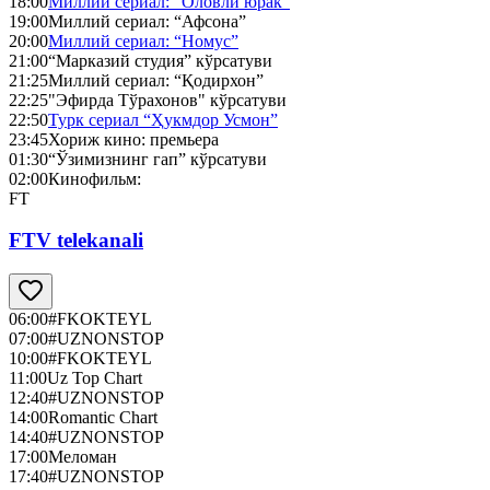
18:00
Миллий сериал: “Оловли юрак”
19:00
Миллий сериал: “Афсона”
20:00
Миллий сериал: “Номус”
21:00
“Марказий студия” кўрсатуви
21:25
Миллий сериал: “Қодирхон”
22:25
"Эфирда Тўрахонов" кўрсатуви
22:50
Турк сериал “Ҳукмдор Усмон”
23:45
Хориж кино: премьера
01:30
“Ўзимизнинг гап” кўрсатуви
02:00
Кинофильм:
FT
FTV telekanali
06:00
#FKOKTEYL
07:00
#UZNONSTOP
10:00
#FKOKTEYL
11:00
Uz Top Chart
12:40
#UZNONSTOP
14:00
Romantic Chart
14:40
#UZNONSTOP
17:00
Меломан
17:40
#UZNONSTOP