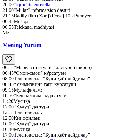
20:00
"Iqror" telenovella
21:00
"Millar" informatsion dasturi
21:15
Badiiy film (Xorij) Forsaj 10 \ Premyera
00:35
Musiqa
00:55
Telekanal madhiyasi
Me
Mening Yurtim
06:15
“Марказий студия” дастури (такрор)
06:45
“Омон-омон” кўрсатуви
08:00
Теленовелла: “Буни ҳаёт дейдилар”
08:45
“Ўзимизнинг гап” кўрсатуви
09:15
Мультфильм:
10:50
“Беш кетдим” кўрсатуви
11:20
Мусиқа
12:00
“Ҳудуд” дастури
12:15
Теленовелла:
12:50
Кинофильм:
16:00
“Ҳудуд” дастури
16:30
Мусиқа
17:00
Теленовелла: “Буни ҳаёт дейдилар”