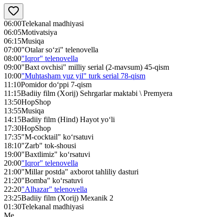
06:00
Telekanal madhiyasi
06:05
Motivatsiya
06:15
Musiqa
07:00
"Otalar so‘zi" telenovella
08:00
"Iqror" telenovella
09:00
"Baxt ovchisi" milliy serial (2-mavsum) 45-qism
10:00
"Muhtasham yuz yil" turk serial 78-qism
11:10
Pomidor do‘ppi 7-qism
11:15
Badiiy film (Xorij) Sehrgarlar maktabi \ Premyera
13:50
HopShop
13:55
Musiqa
14:15
Badiiy film (Hind) Hayot yo‘li
17:30
HopShop
17:35
"M-cocktail" ko‘rsatuvi
18:10
"Zarb" tok-shousi
19:00
"Baxtlimiz" ko‘rsatuvi
20:00
"Iqror" telenovella
21:00
"Millar postda" axborot tahliliy dasturi
21:20
"Bomba" ko‘rsatuvi
22:20
"Alhazar" telenovella
23:25
Badiiy film (Xorij) Mexanik 2
01:30
Telekanal madhiyasi
Me