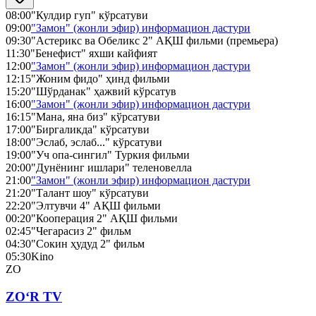
08:00
"Кулдир гуп" кўрсатуви
09:00
"Замон" (жонли эфир) информацион дастури
09:30
"Астерикс ва Обеликс 2" АҚШ фильми (премьера)
11:30
"Бенефист" яхши кайфият
12:00
"Замон" (жонли эфир) информацион дастури
12:15
"Жоним фидо" ҳинд фильми
15:20
"Шўрданак" ҳажвий кўрсатув
16:00
"Замон" (жонли эфир) информацион дастури
16:15
"Мана, яна биз" кўрсатуви
17:00
"Биргаликда" кўрсатуви
18:00
"Эслаб, эслаб..." кўрсатуви
19:00
"Уч опа-сингил" Туркия фильми
20:00
"Дунёнинг ишлари" теленовелла
21:00
"Замон" (жонли эфир) информацион дастури
21:20
"Талант шоу" кўрсатуви
22:20
"Элтувчи 4" АҚШ фильми
00:20
"Кооперация 2" АҚШ фильми
02:45
"Чегарасиз 2" фильм
04:30
"Сокин ҳудуд 2" фильм
05:30
Kino
ZO
ZO‘R TV