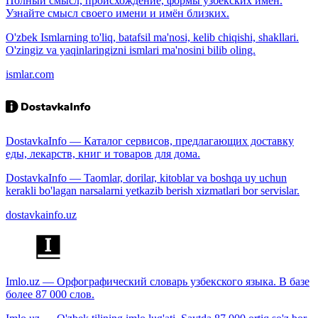
Полный смысл, происхождение, формы узбекских имён.
Узнайте смысл своего имени и имён близких.
O'zbek Ismlarning to'liq, batafsil ma'nosi, kelib chiqishi, shakllari.
O'zingiz va yaqinlaringizni ismlari ma'nosini bilib oling.
ismlar.com
DostavkaInfo — Каталог сервисов, предлагающих доставку
еды, лекарств, книг и товаров для дома.
DostavkaInfo — Taomlar, dorilar, kitoblar va boshqa uy uchun
kerakli bo'lagan narsalarni yetkazib berish xizmatlari bor servislar.
dostavkainfo.uz
Imlo.uz — Орфографический словарь узбекского языка. В базе
более 87 000 слов.