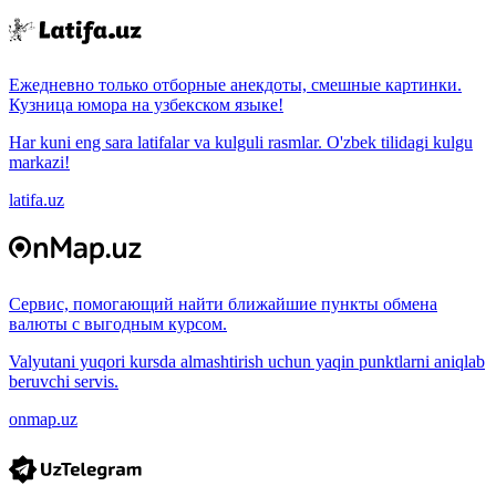
Ежедневно только отборные анекдоты, смешные картинки.
Кузница юмора на узбекском языке!
Har kuni eng sara latifalar va kulguli rasmlar. O'zbek tilidagi kulgu
markazi!
latifa.uz
Сервис, помогающий найти ближайшие пункты обмена
валюты с выгодным курсом.
Valyutani yuqori kursda almashtirish uchun yaqin punktlarni aniqlab
beruvchi servis.
onmap.uz