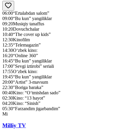
06:00
“Ertalabdan salom”
09:00
“Bu kun” yangiliklar
09:20
Musiqiy tanaffus
10:20
Dovuchchalar
10:40
“The cover up kids”
12:30
Kinofilm
12:35
“Telemagazin”
14:30
O‘zbek kino:
16:20
“Online 360”
16:45
“Bu kun” yangiliklar
17:00
"Sevgi iztirobi” seriali
17:55
O‘zbek kino:
19:45
“Bu kun” yangiliklar
20:00
“Artist” 3-mavsum
22:30
"Boriga baraka”
00:40
Kino: “O‘tmishdan sado”
02:30
Kino: “13 hayot”
04:20
Kino: “Sinish”
05:30
“Farzandim jigarbandim”
Mi
Milliy TV