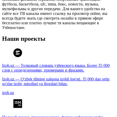
футбола, баскетбола, ufc, mma, бокс, новости, музыка,
мультфильмы и другие передачи. Для вашего удобства на
сайте все ТВ каналы имеют ссылку на просмотр online, вы
всегда будете знать где смотреть онлайн в прямом эфире
бесплатно или платно лучшие тв каналы вещающие в
Узбекистане.
Наши проекты
Izoh.uz — Толковый словарь узбекского языка. Более 35 000
слов с определениями, примерами и фразами.
Izoh.uz — O'zbek tilining xalqona izohli lug'ati. 35 000 dan ortiq
so'zlar izohi, misollari va iboralari bilan.
izoh.uz