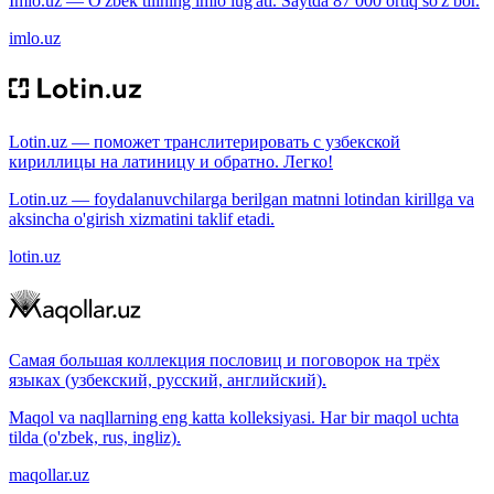
Imlo.uz — O'zbek tilining imlo lug'ati. Saytda 87 000 ortiq so'z bor.
imlo.uz
Lotin.uz — поможет транслитерировать с узбекской
кириллицы на латиницу и обратно. Легко!
Lotin.uz — foydalanuvchilarga berilgan matnni lotindan kirillga va
aksincha o'girish xizmatini taklif etadi.
lotin.uz
Самая большая коллекция пословиц и поговорок на трёх
языках (узбекский, русский, английский).
Maqol va naqllarning eng katta kolleksiyasi. Har bir maqol uchta
tilda (o'zbek, rus, ingliz).
maqollar.uz