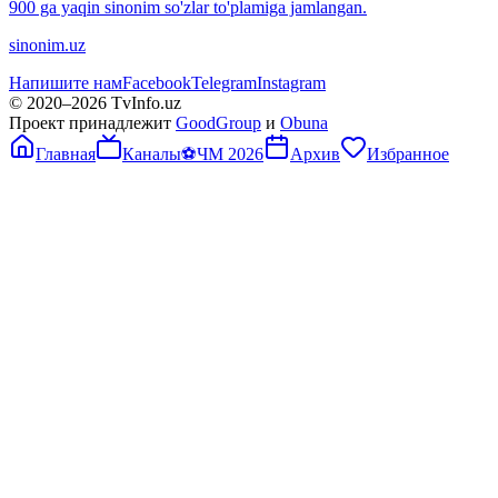
900 ga yaqin sinonim so'zlar to'plamiga jamlangan.
sinonim.uz
Напишите нам
Facebook
Telegram
Instagram
© 2020–
2026
TvInfo.uz
Проект принадлежит
GoodGroup
и
Obuna
Главная
Каналы
⚽
ЧМ 2026
Архив
Избранное