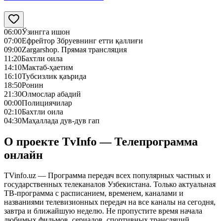
06:00
Ўзингга ишон
07:00
Ефрейтор Збруевнинг етти қаллиғи
09:00
Zargarshop. Прямая трансляция
11:20
Бахтли оила
14:10
Мактаб-ҳаетим
16:10
Тубсизлик қаърида
18:50
Ронин
21:30
Олмослар абадий
00:00
Полициячилар
02:10
Бахтли оила
04:30
Маҳаллада дув-дув гап
О проекте TvInfo — Телепрограмма
онлайн
TVinfo.uz — Программа передач всех популярных частных и
государственных телеканалов Узбекистана. Только актуальная
ТВ-программа с расписанием, временем, каналами и
названиями телевизионных передач на все каналы на сегодня,
завтра и ближайшую неделю. Не пропустите время начала
любимых фильмов, сериалов, спортивных трансляций