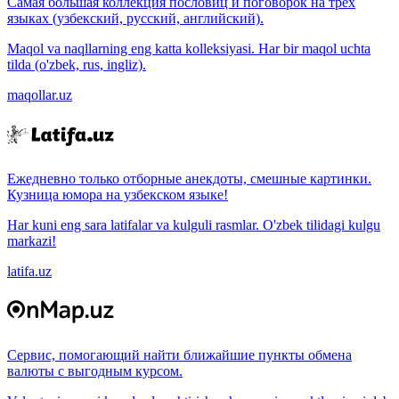
Самая большая коллекция пословиц и поговорок на трёх
языках (узбекский, русский, английский).
Maqol va naqllarning eng katta kolleksiyasi. Har bir maqol uchta
tilda (o'zbek, rus, ingliz).
maqollar.uz
Ежедневно только отборные анекдоты, смешные картинки.
Кузница юмора на узбекском языке!
Har kuni eng sara latifalar va kulguli rasmlar. O'zbek tilidagi kulgu
markazi!
latifa.uz
Сервис, помогающий найти ближайшие пункты обмена
валюты с выгодным курсом.