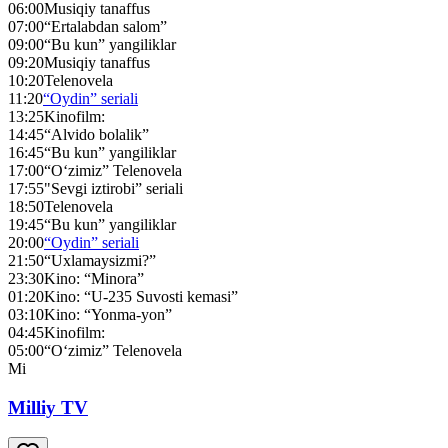
06:00
Musiqiy tanaffus
07:00
“Ertalabdan salom”
09:00
“Bu kun” yangiliklar
09:20
Musiqiy tanaffus
10:20
Telenovela
11:20
“Oydin” seriali
13:25
Kinofilm:
14:45
“Alvido bolalik”
16:45
“Bu kun” yangiliklar
17:00
“O‘zimiz” Telenovela
17:55
"Sevgi iztirobi” seriali
18:50
Telenovela
19:45
“Bu kun” yangiliklar
20:00
“Oydin” seriali
21:50
“Uxlamaysizmi?”
23:30
Kino: “Minora”
01:20
Kino: “U-235 Suvosti kemasi”
03:10
Kino: “Yonma-yon”
04:45
Kinofilm:
05:00
“O‘zimiz” Telenovela
Mi
Milliy TV