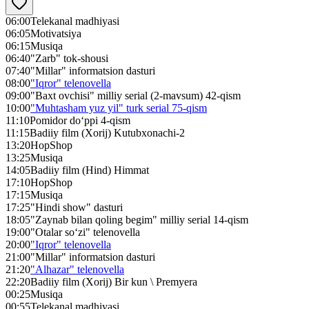
06:00
Telekanal madhiyasi
06:05
Motivatsiya
06:15
Musiqa
06:40
"Zarb" tok-shousi
07:40
"Millar" informatsion dasturi
08:00
"Iqror" telenovella
09:00
"Baxt ovchisi" milliy serial (2-mavsum) 42-qism
10:00
"Muhtasham yuz yil" turk serial 75-qism
11:10
Pomidor do‘ppi 4-qism
11:15
Badiiy film (Xorij) Kutubxonachi-2
13:20
HopShop
13:25
Musiqa
14:05
Badiiy film (Hind) Himmat
17:10
HopShop
17:15
Musiqa
17:25
"Hindi show" dasturi
18:05
"Zaynab bilan qoling begim" milliy serial 14-qism
19:00
"Otalar so‘zi" telenovella
20:00
"Iqror" telenovella
21:00
"Millar" informatsion dasturi
21:20
"Alhazar" telenovella
22:20
Badiiy film (Xorij) Bir kun \ Premyera
00:25
Musiqa
00:55
Telekanal madhiyasi