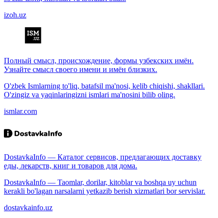
izoh.uz
Полный смысл, происхождение, формы узбекских имён.
Узнайте смысл своего имени и имён близких.
O'zbek Ismlarning to'liq, batafsil ma'nosi, kelib chiqishi, shakllari.
O'zingiz va yaqinlaringizni ismlari ma'nosini bilib oling.
ismlar.com
DostavkaInfo — Каталог сервисов, предлагающих доставку
еды, лекарств, книг и товаров для дома.
DostavkaInfo — Taomlar, dorilar, kitoblar va boshqa uy uchun
kerakli bo'lagan narsalarni yetkazib berish xizmatlari bor servislar.
dostavkainfo.uz