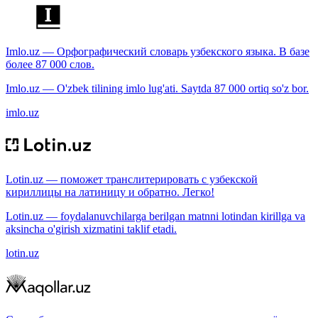
Imlo.uz — Орфографический словарь узбекского языка. В базе
более 87 000 слов.
Imlo.uz — O'zbek tilining imlo lug'ati. Saytda 87 000 ortiq so'z bor.
imlo.uz
Lotin.uz — поможет транслитерировать с узбекской
кириллицы на латиницу и обратно. Легко!
Lotin.uz — foydalanuvchilarga berilgan matnni lotindan kirillga va
aksincha o'girish xizmatini taklif etadi.
lotin.uz