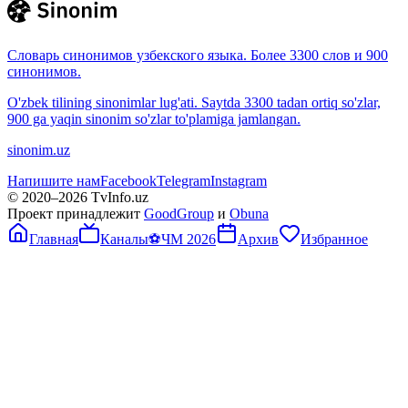
Словарь синонимов узбекского языка. Более 3300 слов и 900
синонимов.
O'zbek tilining sinonimlar lug'ati. Saytda 3300 tadan ortiq so'zlar,
900 ga yaqin sinonim so'zlar to'plamiga jamlangan.
sinonim.uz
Напишите нам
Facebook
Telegram
Instagram
© 2020–
2026
TvInfo.uz
Проект принадлежит
GoodGroup
и
Obuna
Главная
Каналы
⚽
ЧМ 2026
Архив
Избранное