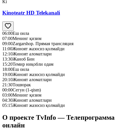
Ki
Kinoteatr HD Telekanali
06:00
Еш оила
07:00
Менинг қизим
09:00
Zargarshop. Прямая трансляция
11:00
Жиноят жазосиз қолмайди
12:10
Жиноят аломатлари
13:30
Жаноб Бин
15:20
Темир ниқобли одам
18:00
Еш оила
19:00
Жиноят жазосиз қолмайди
20:10
Жиноят аломатлари
21:30
Тошюрак
00:00
Сегун (1-qism)
03:00
Менинг қизим
04:30
Жиноят аломатлари
05:15
Жиноят жазосиз қолмайди
О проекте TvInfo — Телепрограмма
онлайн