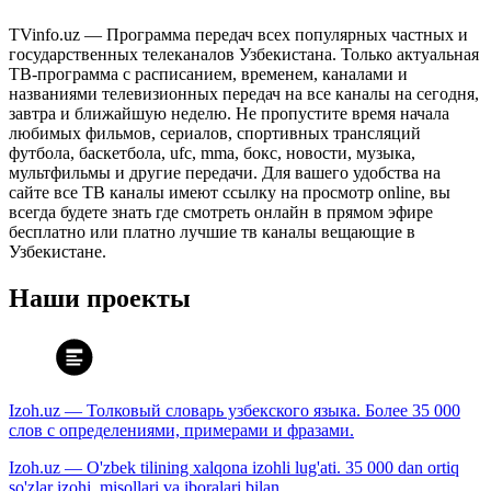
TVinfo.uz — Программа передач всех популярных частных и
государственных телеканалов Узбекистана. Только актуальная
ТВ-программа с расписанием, временем, каналами и
названиями телевизионных передач на все каналы на сегодня,
завтра и ближайшую неделю. Не пропустите время начала
любимых фильмов, сериалов, спортивных трансляций
футбола, баскетбола, ufc, mma, бокс, новости, музыка,
мультфильмы и другие передачи. Для вашего удобства на
сайте все ТВ каналы имеют ссылку на просмотр online, вы
всегда будете знать где смотреть онлайн в прямом эфире
бесплатно или платно лучшие тв каналы вещающие в
Узбекистане.
Наши проекты
Izoh.uz — Толковый словарь узбекского языка. Более 35 000
слов с определениями, примерами и фразами.
Izoh.uz — O'zbek tilining xalqona izohli lug'ati. 35 000 dan ortiq
so'zlar izohi, misollari va iboralari bilan.