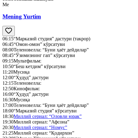
Me
Mening Yurtim
06:15
“Марказий студия” дастури (такрор)
06:45
“Омон-омон” кўрсатуви
08:00
Теленовелла: “Буни ҳаёт дейдилар”
08:45
“Ўзимизнинг гап” кўрсатуви
09:15
Мультфильм:
10:50
“Беш кетдим” кўрсатуви
11:20
Мусиқа
12:00
“Ҳудуд” дастури
12:15
Теленовелла:
12:50
Кинофильм:
16:00
“Ҳудуд” дастури
16:30
Мусиқа
17:00
Теленовелла: “Буни ҳаёт дейдилар”
18:00
“Марказий студия” кўрсатуви
18:30
Миллий сериал: “Оловли юрак”
19:30
Миллий сериал: “Афсона”
20:30
Миллий сериал: “Номус”
21:25
Миллий сериал: “Қодирхон”