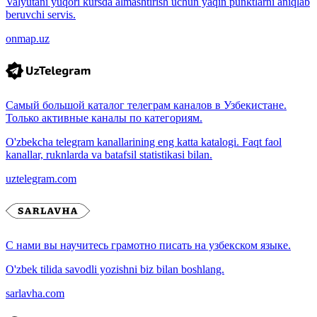
Valyutani yuqori kursda almashtirish uchun yaqin punktlarni aniqlab
beruvchi servis.
onmap.uz
Самый большой каталог телеграм каналов в Узбекистане.
Только активные каналы по категориям.
O'zbekcha telegram kanallarining eng katta katalogi. Faqt faol
kanallar, ruknlarda va batafsil statistikasi bilan.
uztelegram.com
С нами вы научитесь грамотно писать на узбекском языке.
O'zbek tilida savodli yozishni biz bilan boshlang.
sarlavha.com