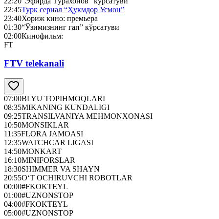
22:20
"Эфирда Тўрахонов" кўрсатуви
22:45
Турк сериал “Ҳукмдор Усмон”
23:40
Хориж кино: премьера
01:30
“Ўзимизнинг гап” кўрсатуви
02:00
Кинофильм:
FT
FTV telekanali
07:00
BLYU TOPIHMOQLARI
08:35
MIKANING KUNDALIGI
09:25
TRANSILVANIYA MEHMONXONASI
10:50
MONSIKLAR
11:35
FLORA JAMOASI
12:35
WATCHCAR LIGASI
14:50
MONKART
16:10
MINIFORSLAR
18:30
SHIMMER VA SHAYN
20:55
O‘T OCHIRUVCHI ROBOTLAR
00:00
#FKOKTEYL
01:00
#UZNONSTOP
04:00
#FKOKTEYL
05:00
#UZNONSTOP