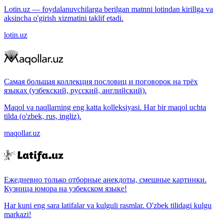
Lotin.uz — foydalanuvchilarga berilgan matnni lotindan kirillga va
aksincha o'girish xizmatini taklif etadi.
lotin.uz
Самая большая коллекция пословиц и поговорок на трёх
языках (узбекский, русский, английский).
Maqol va naqllarning eng katta kolleksiyasi. Har bir maqol uchta
tilda (o'zbek, rus, ingliz).
maqollar.uz
Ежедневно только отборные анекдоты, смешные картинки.
Кузница юмора на узбекском языке!
Har kuni eng sara latifalar va kulguli rasmlar. O'zbek tilidagi kulgu
markazi!