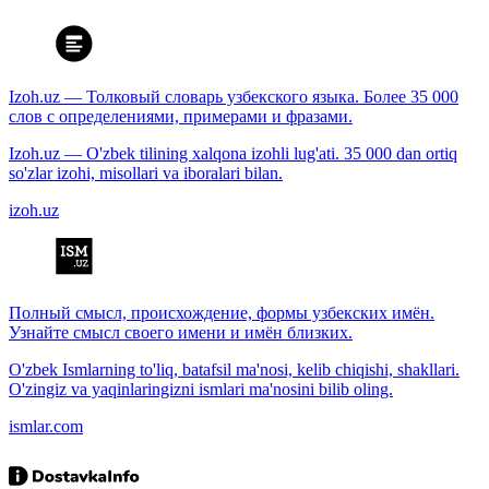
Izoh.uz — Толковый словарь узбекского языка. Более 35 000
слов с определениями, примерами и фразами.
Izoh.uz — O'zbek tilining xalqona izohli lug'ati. 35 000 dan ortiq
so'zlar izohi, misollari va iboralari bilan.
izoh.uz
Полный смысл, происхождение, формы узбекских имён.
Узнайте смысл своего имени и имён близких.
O'zbek Ismlarning to'liq, batafsil ma'nosi, kelib chiqishi, shakllari.
O'zingiz va yaqinlaringizni ismlari ma'nosini bilib oling.
ismlar.com