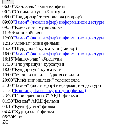
06:00
"Ҳандалак" яхши кайфият
06:50
"Севимли кун" кўрсатуви
08:00
"Тақдирлар" теленовелла (такрор)
09:00
"Замон" (жонли эфир) информацион дастури
09:30
"Коко сири" мультфильм
11:30
Яхши кайфият
12:00
"Замон" (жонли эфир) информацион дастури
12:15
"Хиёнат" ҳинд фильми
15:30
"Шўрданак" кўрсатуви (такрор)
16:00
"Замон" (жонли эфир) информацион дастури
16:15
"Машҳурлар" кўрсатуви
17:30
"Тлк учрашув" кўрсатуви
18:00
"Кулдир гуп" кўрсатуви
19:00
"Уч опа-сингил" Туркия сериали
20:00
"Дунёнинг ишлари" теленовелла
21:00
"Замон" (жоли эфир) информацион дастури
21:20
"Болливуд баттл" кўрсатуви (финал)
23:30
"Гаровдаги қиз 3" АҚШ фильми
01:30
"Веном" АҚШ фильми
03:15
"Кунг-фу ёга" фильм
04:40
"Ҳур қизлар" фильм
05:30
Kino
ZO