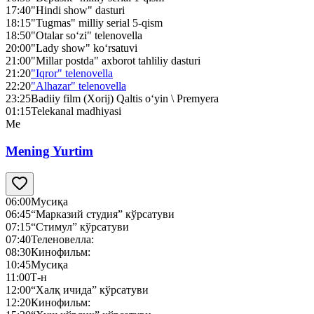
17:40
"Hindi show" dasturi
18:15
"Tugmas" milliy serial 5-qism
18:50
"Otalar so‘zi" telenovella
20:00
"Lady show" ko‘rsatuvi
21:00
"Millar postda" axborot tahliliy dasturi
21:20
"Iqror" telenovella
22:20
"Alhazar" telenovella
23:25
Badiiy film (Xorij) Qaltis o‘yin \ Premyera
01:15
Telekanal madhiyasi
Me
Mening Yurtim
06:00
Мусиқа
06:45
“Марказий студия” кўрсатуви
07:15
“Стимул” кўрсатуви
07:40
Теленовелла:
08:30
Кинофильм:
10:45
Мусиқа
11:00
Т-н
12:00
“Халқ ичида” кўрсатуви
12:20
Кинофильм: