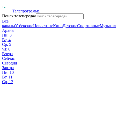
Телепрограмма
Поиск телепередач
Все
каналы
Узбекские
Новостные
Кино
Детские
Спортивные
Музыкал
Архив
Пн, 3
Вт, 4
Ср, 5
Чт, 6
Вчера
Сейчас
Сегодня
Завтра
Пн, 10
Вт, 11
Ср, 12