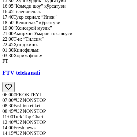
15:30
“Хуш кўрдик” кўрсатуви
16:05
“Комеди шоу” кўрсатуви
16:45
Теленовелла:
17:40
Тукр сериал: “Ипек”
18:50
“Келинчак” кўрсатуви
19:00
“Хонсарой музик”
21:00
Амирхон Умаров ток-шоуси
22:00
Т-н: “Тилсим”
22:45
Ҳинд кино:
01:30
Кинофильм:
03:30
Хориж фильм
FT
FTV telekanali
06:00
#FKOKTEYL
07:00
#UZNONSTOP
08:30
Fashion etiket
08:45
#UZNONSTOP
11:00
Turk Top Chart
12:40
#UZNONSTOP
14:00
Fresh news
14:15
#UZNONSTOP