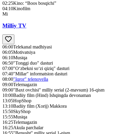
02:25
Kino: “Boos bosqichi”
04:10
Kinofilm
Mi
Milliy TV
06:00
Telekanal madhiyasi
06:05
Motivatsiya
06:10
Musiqa
06:50
"Tonggi duo" dasturi
07:00
"O‘zbekni so‘zi qiziq" dasturi
07:40
"Millar" informatsion dasturi
08:00
"Iqror" telenovella
09:00
Telemagazin
09:00
"Baxt ovchisi" milliy serial (2-mavsum) 16-qism
10:00
Badiiy film (Hind) Ishqingda devonaman
13:05
HopShop
13:10
Badiiy film (Xorij) Makkora
15:50
SkyShop
15:55
Musiqa
16:25
Telemagazin
16:25
Akula parchalar
16:55
"Bepusht" milliy serial 1-qism