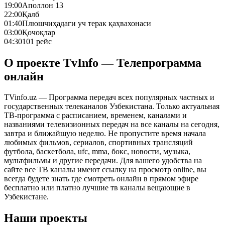
19:00
Аполлон 13
22:00
Қалб
01:40
Плюшчиҳадаги уч терак қаҳвахонаси
03:00
Қочоқлар
04:30
101 рейс
О проекте TvInfo — Телепрограмма
онлайн
TVinfo.uz — Программа передач всех популярных частных и
государственных телеканалов Узбекистана. Только актуальная
ТВ-программа с расписанием, временем, каналами и
названиями телевизионных передач на все каналы на сегодня,
завтра и ближайшую неделю. Не пропустите время начала
любимых фильмов, сериалов, спортивных трансляций
футбола, баскетбола, ufc, mma, бокс, новости, музыка,
мультфильмы и другие передачи. Для вашего удобства на
сайте все ТВ каналы имеют ссылку на просмотр online, вы
всегда будете знать где смотреть онлайн в прямом эфире
бесплатно или платно лучшие тв каналы вещающие в
Узбекистане.
Наши проекты