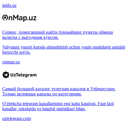
latifa.uz
Сервис, помогающий найти ближайшие пункты обмена
валюты с выгодным курсом.
Valyutani yuqori kursda almashtirish uchun yaqin punktlarni aniqlab
beruvchi servis.
onmap.uz
Самый большой каталог телеграм каналов в Узбекистане.
Только активные каналы по категориям.
O'zbekcha telegram kanallarining eng katta katalogi. Faqt faol
kanallar, ruknlarda va batafsil statistikasi bilan.
uztelegram.com