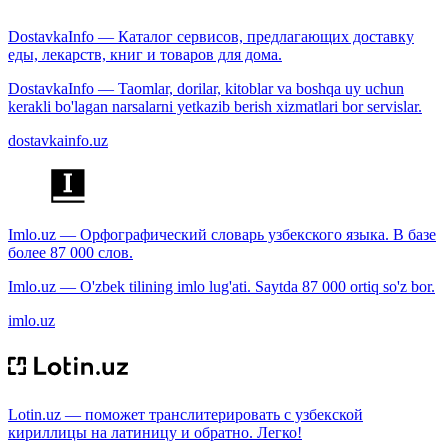
DostavkaInfo — Каталог сервисов, предлагающих доставку
еды, лекарств, книг и товаров для дома.
DostavkaInfo — Taomlar, dorilar, kitoblar va boshqa uy uchun
kerakli bo'lagan narsalarni yetkazib berish xizmatlari bor servislar.
dostavkainfo.uz
Imlo.uz — Орфографический словарь узбекского языка. В базе
более 87 000 слов.
Imlo.uz — O'zbek tilining imlo lug'ati. Saytda 87 000 ortiq so'z bor.
imlo.uz
Lotin.uz — поможет транслитерировать с узбекской
кириллицы на латиницу и обратно. Легко!