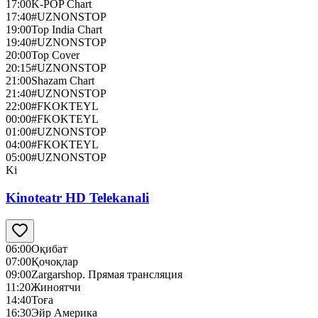
17:00
K-POP Chart
17:40
#UZNONSTOP
19:00
Top India Chart
19:40
#UZNONSTOP
20:00
Top Cover
20:15
#UZNONSTOP
21:00
Shazam Chart
21:40
#UZNONSTOP
22:00
#FKOKTEYL
00:00
#FKOKTEYL
01:00
#UZNONSTOP
04:00
#FKOKTEYL
05:00
#UZNONSTOP
Ki
Kinoteatr HD Telekanali
06:00
Оқибат
07:00
Қочоқлар
09:00
Zargarshop. Прямая трансляция
11:20
Жиноятчи
14:40
Тоға
16:30
Эйр Америка