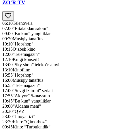
ZO‘R TV
06:10
Telenovela
07:00
“Ertalabdan salom”
09:00
“Bu kun” yangiliklar
09:20
Musiqiy tanaffus
10:10
"Hopshop"
10:15
O‘zbek kino
12:00
“Telemagazin”
12:10
Kulgi konsert!
13:00
“Sky shop” teleko‘rsatuvi
13:10
Kinofilm:
15:55
"Hopshop"
16:00
Musiqiy tanaffus
16:55
“Telemagazin”
17:00
"Sevgi iztirobi” seriali
17:55
“Aktyor” 5-mavsum
19:45
“Bu kun” yangiliklar
20:00
“Aldama meni”
20:30
“QVZ”
23:00
“Jinoyat izi”
23:20
Kino: “Qimorboz”
00:45
Kino: “Turbulentlik”