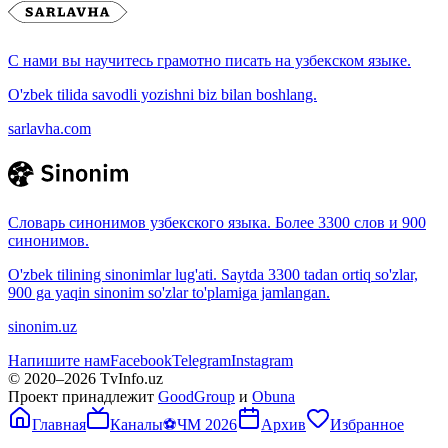
С нами вы научитесь грамотно писать на узбекском языке.
O'zbek tilida savodli yozishni biz bilan boshlang.
sarlavha.com
Словарь синонимов узбекского языка. Более 3300 слов и 900
синонимов.
O'zbek tilining sinonimlar lug'ati. Saytda 3300 tadan ortiq so'zlar,
900 ga yaqin sinonim so'zlar to'plamiga jamlangan.
sinonim.uz
Напишите нам
Facebook
Telegram
Instagram
© 2020–
2026
TvInfo.uz
Проект принадлежит
GoodGroup
и
Obuna
Главная
Каналы
⚽
ЧМ 2026
Архив
Избранное