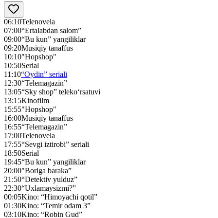
06:10
Telenovela
07:00
“Ertalabdan salom”
09:00
“Bu kun” yangiliklar
09:20
Musiqiy tanaffus
10:10
"Hopshop"
10:50
Serial
11:10
“Oydin” seriali
12:30
“Telemagazin”
13:05
“Sky shop” teleko‘rsatuvi
13:15
Kinofilm
15:55
"Hopshop"
16:00
Musiqiy tanaffus
16:55
“Telemagazin”
17:00
Telenovela
17:55
“Sevgi iztirobi” seriali
18:50
Serial
19:45
“Bu kun” yangiliklar
20:00
"Boriga baraka”
21:50
“Detektiv yulduz”
22:30
“Uxlamaysizmi?”
00:05
Kino: “Himoyachi qotil”
01:30
Kino: “Temir odam 3”
03:10
Kino: “Robin Gud”