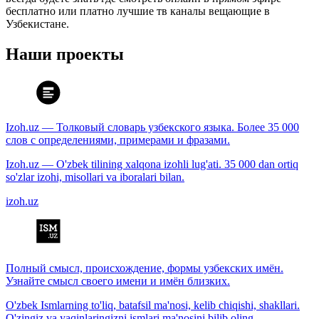
бесплатно или платно лучшие тв каналы вещающие в
Узбекистане.
Наши проекты
Izoh.uz — Толковый словарь узбекского языка. Более 35 000
слов с определениями, примерами и фразами.
Izoh.uz — O'zbek tilining xalqona izohli lug'ati. 35 000 dan ortiq
so'zlar izohi, misollari va iboralari bilan.
izoh.uz
Полный смысл, происхождение, формы узбекских имён.
Узнайте смысл своего имени и имён близких.
O'zbek Ismlarning to'liq, batafsil ma'nosi, kelib chiqishi, shakllari.
O'zingiz va yaqinlaringizni ismlari ma'nosini bilib oling.