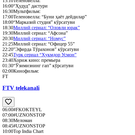
15:10
Теленовелла:
16:00
“Ҳудуд” дастури
16:30
Мультфильм:
17:00
Теленовелла: “Буни ҳаёт дейдилар”
18:00
“Марказий студия” кўрсатуви
18:30
Миллий сериал: “Оловли юрак”
19:30
Миллий сериал: “Афсона”
20:30
Миллий сериал: “Номус”
21:25
Миллий сериал: “Офицер 55”
22:20
"Эфирда Тўрахонов" кўрсатуви
22:45
Турк сериал “Ҳукмдор Усмон”
23:40
Хориж кино: премьера
01:30
“Ўзимизнинг гап” кўрсатуви
02:00
Кинофильм:
FT
FTV telekanali
06:00
#FKOKTEYL
07:00
#UZNONSTOP
08:30
Меломан
08:45
#UZNONSTOP
10:00
Top India Chart