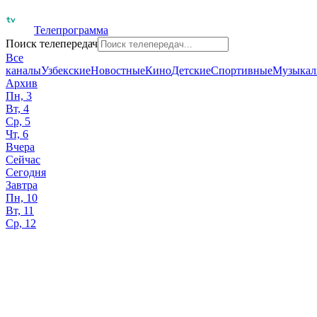
Телепрограмма
Поиск телепередач
Все
каналы
Узбекские
Новостные
Кино
Детские
Спортивные
Музыкал
Архив
Пн, 3
Вт, 4
Ср, 5
Чт, 6
Вчера
Сейчас
Сегодня
Завтра
Пн, 10
Вт, 11
Ср, 12