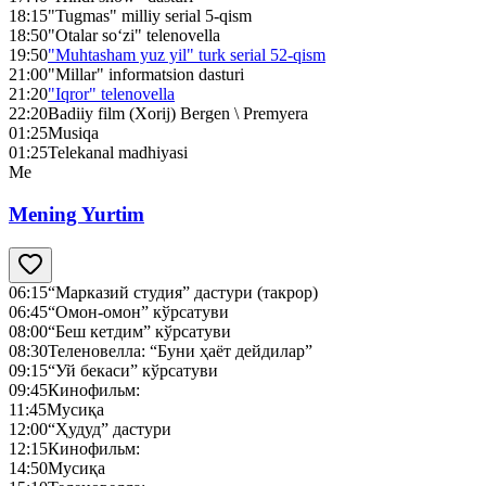
18:15
"Tugmas" milliy serial 5-qism
18:50
"Otalar so‘zi" telenovella
19:50
"Muhtasham yuz yil" turk serial 52-qism
21:00
"Millar" informatsion dasturi
21:20
"Iqror" telenovella
22:20
Badiiy film (Xorij) Bergen \ Premyera
01:25
Musiqa
01:25
Telekanal madhiyasi
Me
Mening Yurtim
06:15
“Марказий студия” дастури (такрор)
06:45
“Омон-омон” кўрсатуви
08:00
“Беш кетдим” кўрсатуви
08:30
Теленовелла: “Буни ҳаёт дейдилар”
09:15
“Уй бекаси” кўрсатуви
09:45
Кинофильм:
11:45
Мусиқа
12:00
“Ҳудуд” дастури
12:15
Кинофильм:
14:50
Мусиқа