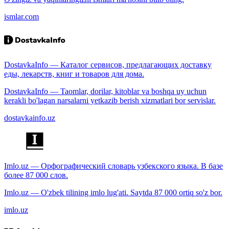
ismlar.com
DostavkaInfo — Каталог сервисов, предлагающих доставку
еды, лекарств, книг и товаров для дома.
DostavkaInfo — Taomlar, dorilar, kitoblar va boshqa uy uchun
kerakli bo'lagan narsalarni yetkazib berish xizmatlari bor servislar.
dostavkainfo.uz
Imlo.uz — Орфографический словарь узбекского языка. В базе
более 87 000 слов.
Imlo.uz — O'zbek tilining imlo lug'ati. Saytda 87 000 ortiq so'z bor.
imlo.uz