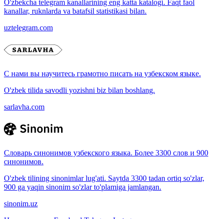
O'zbekcha telegram kanallarining eng katta katalogi. Faqt faol
kanallar, ruknlarda va batafsil statistikasi bilan.
uztelegram.com
С нами вы научитесь грамотно писать на узбекском языке.
O'zbek tilida savodli yozishni biz bilan boshlang.
sarlavha.com
Словарь синонимов узбекского языка. Более 3300 слов и 900
синонимов.
O'zbek tilining sinonimlar lug'ati. Saytda 3300 tadan ortiq so'zlar,
900 ga yaqin sinonim so'zlar to'plamiga jamlangan.
sinonim.uz