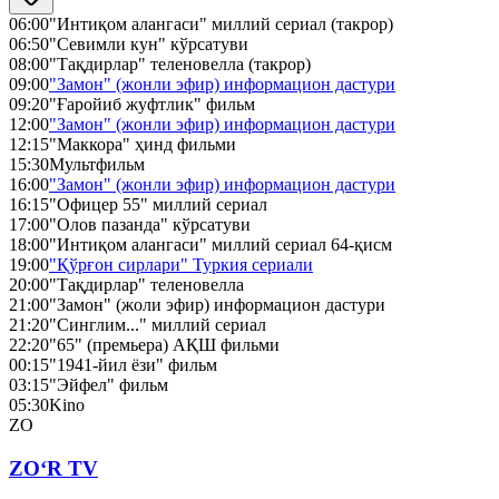
06:00
"Интиқом алангаси" миллий сериал (такрор)
06:50
"Севимли кун" кўрсатуви
08:00
"Тақдирлар" теленовелла (такрор)
09:00
"Замон" (жонли эфир) информацион дастури
09:20
"Ғаройиб жуфтлик" фильм
12:00
"Замон" (жонли эфир) информацион дастури
12:15
"Маккора" ҳинд фильми
15:30
Мультфильм
16:00
"Замон" (жонли эфир) информацион дастури
16:15
"Офицер 55" миллий сериал
17:00
"Олов пазанда" кўрсатуви
18:00
"Интиқом алангаси" миллий сериал 64-қисм
19:00
"Қўрғон сирлари" Туркия сериали
20:00
"Тақдирлар" теленовелла
21:00
"Замон" (жоли эфир) информацион дастури
21:20
"Синглим..." миллий сериал
22:20
"65" (премьера) АҚШ фильми
00:15
"1941-йил ёзи" фильм
03:15
"Эйфел" фильм
05:30
Kino
ZO
ZO‘R TV