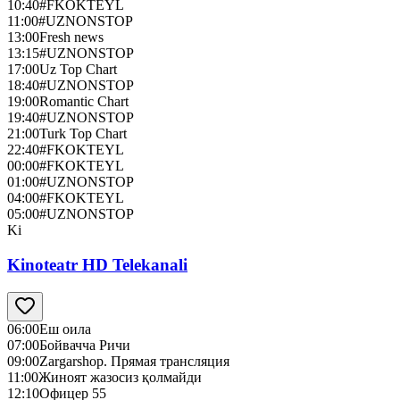
10:40
#FKOKTEYL
11:00
#UZNONSTOP
13:00
Fresh news
13:15
#UZNONSTOP
17:00
Uz Top Chart
18:40
#UZNONSTOP
19:00
Romantic Chart
19:40
#UZNONSTOP
21:00
Turk Top Chart
22:40
#FKOKTEYL
00:00
#FKOKTEYL
01:00
#UZNONSTOP
04:00
#FKOKTEYL
05:00
#UZNONSTOP
Ki
Kinoteatr HD Telekanali
06:00
Еш оила
07:00
Бойвачча Ричи
09:00
Zargarshop. Прямая трансляция
11:00
Жиноят жазосиз қолмайди
12:10
Офицер 55