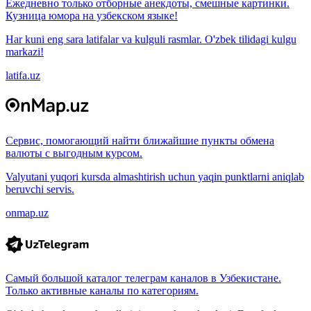
Ежедневно только отборные анекдоты, смешные картинки.
Кузница юмора на узбекском языке!
Har kuni eng sara latifalar va kulguli rasmlar. O'zbek tilidagi kulgu
markazi!
latifa.uz
Сервис, помогающий найти ближайшие пункты обмена
валюты с выгодным курсом.
Valyutani yuqori kursda almashtirish uchun yaqin punktlarni aniqlab
beruvchi servis.
onmap.uz
Самый большой каталог телеграм каналов в Узбекистане.
Только активные каналы по категориям.