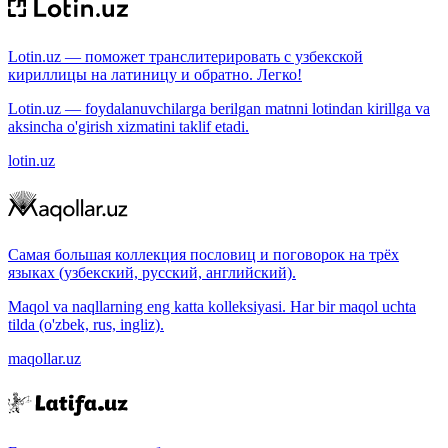
Lotin.uz — поможет транслитерировать с узбекской
кириллицы на латиницу и обратно. Легко!
Lotin.uz — foydalanuvchilarga berilgan matnni lotindan kirillga va
aksincha o'girish xizmatini taklif etadi.
lotin.uz
Самая большая коллекция пословиц и поговорок на трёх
языках (узбекский, русский, английский).
Maqol va naqllarning eng katta kolleksiyasi. Har bir maqol uchta
tilda (o'zbek, rus, ingliz).
maqollar.uz