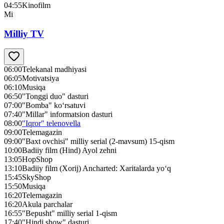
04:55
Kinofilm
Mi
Milliy TV
06:00
Telekanal madhiyasi
06:05
Motivatsiya
06:10
Musiqa
06:50
"Tonggi duo" dasturi
07:00
"Bomba" ko‘rsatuvi
07:40
"Millar" informatsion dasturi
08:00
"Iqror" telenovella
09:00
Telemagazin
09:00
"Baxt ovchisi" milliy serial (2-mavsum) 15-qism
10:00
Badiiy film (Hind) Ayol zehni
13:05
HopShop
13:10
Badiiy film (Xorij) Ancharted: Xaritalarda yo‘q
15:45
SkyShop
15:50
Musiqa
16:20
Telemagazin
16:20
Akula parchalar
16:55
"Bepusht" milliy serial 1-qism
17:40
"Hindi show" dasturi