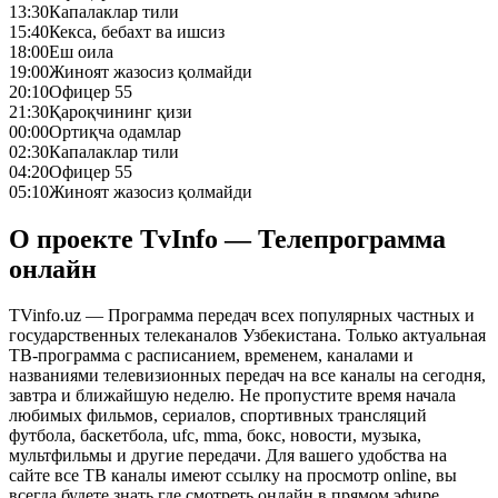
13:30
Капалаклар тили
15:40
Кекса, бебахт ва ишсиз
18:00
Еш оила
19:00
Жиноят жазосиз қолмайди
20:10
Офицер 55
21:30
Қароқчининг қизи
00:00
Ортиқча одамлар
02:30
Капалаклар тили
04:20
Офицер 55
05:10
Жиноят жазосиз қолмайди
О проекте TvInfo — Телепрограмма
онлайн
TVinfo.uz — Программа передач всех популярных частных и
государственных телеканалов Узбекистана. Только актуальная
ТВ-программа с расписанием, временем, каналами и
названиями телевизионных передач на все каналы на сегодня,
завтра и ближайшую неделю. Не пропустите время начала
любимых фильмов, сериалов, спортивных трансляций
футбола, баскетбола, ufc, mma, бокс, новости, музыка,
мультфильмы и другие передачи. Для вашего удобства на
сайте все ТВ каналы имеют ссылку на просмотр online, вы
всегда будете знать где смотреть онлайн в прямом эфире