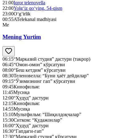
21:00
Iqror telenovella
22:00
Yolg‘iz qo‘ying. 54-qism
23:00
O‘g‘irlik
00:55
ATelekanal madhiyasi
Me
Mening Yurtim
06:15
“Марказий студия” дастури (такрор)
06:45
“Омон-омон” кўрсатуви
08:00
“Беш кетдим” кўрсатуви
08:30
Теленовелла: “Буни ҳаёт дейдилар”
09:15
“Ўзимизнинг гап” кўрсатуви
09:45
Кинофильм:
11:45
Мусиқа
12:00
“Ҳудуд” дастури
12:15
Кинофильм:
14:55
Мусиқа
15:10
Мультфильм: “Шиқилдоқчалар”
15:30
Ситком: “Қудажонлар”
16:00
“Ҳудуд” дастури
16:30
“Гапдаги-гап”
17:30
“Марказий студия” кўрсатуви