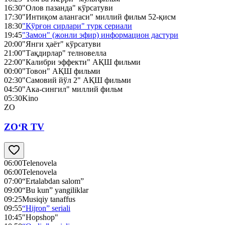
16:30
"Олов пазанда" кўрсатуви
17:30
"Интиқом алангаси" миллий фильм 52-қисм
18:30
"Қўрғон сирлари" турк сериали
19:45
"Замон" (жонли эфир) информацион дастури
20:00
"Янги ҳаёт" кўрсатуви
21:00
"Тақдирлар" телновелла
22:00
"Калибри эффекти" АҚШ фильми
00:00
"Товон" АҚШ фильми
02:30
"Самовий йўл 2" АҚШ фильми
04:50
"Ака-сингил" миллий фильм
05:30
Kino
ZO
ZO‘R TV
06:00
Telenovela
06:00
Telenovela
07:00
“Ertalabdan salom”
09:00
“Bu kun” yangiliklar
09:25
Musiqiy tanaffus
09:55
“Hijron” seriali
10:45
"Hopshop"