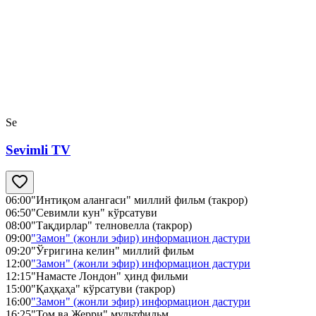
Se
Sevimli TV
06:00
"Интиқом алангаси" миллий фильм (такрор)
06:50
"Севимли кун" кўрсатуви
08:00
"Тақдирлар" телновелла (такрор)
09:00
"Замон" (жонли эфир) информацион дастури
09:20
"Ўғригина келин" миллий фильм
12:00
"Замон" (жонли эфир) информацион дастури
12:15
"Намасте Лондон" ҳинд фильми
15:00
"Қаҳқаҳа" кўрсатуви (такрор)
16:00
"Замон" (жонли эфир) информацион дастури
16:25
"Том ва Жерри" мультфильм