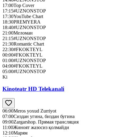
17:00
Top Cover
17:15
#UZNONSTOP
17:30
YouTube Chart
18:30
PREMYERA
18:40
#UZNONSTOP
21:00
Меломан
21:15
#UZNONSTOP
21:30
Romantic Chart
22:30
#FKOKTEYL
00:00
#FKOKTEYL
01:00
#UZNONSTOP
04:00
#FKOKTEYL
05:00
#UZNONSTOP
Ki
Kinoteatr HD Telekanali
06:00
Meros yoxud Zurriyot
07:00
Сиздан угина, биздан бугина
09:00
Zargarshop. Прямая трансляция
11:00
Жиноят жазосиз қолмайди
12:10
Марям