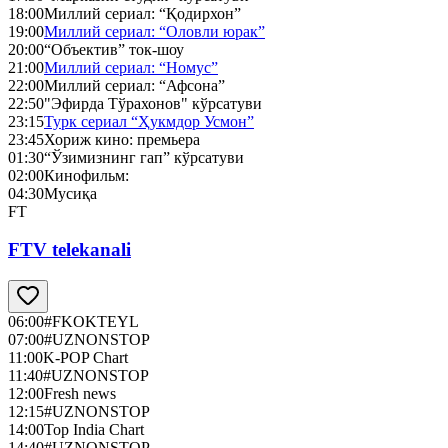
18:00
Миллий сериал: “Қодирхон”
19:00
Миллий сериал: “Оловли юрак”
20:00
“Объектив” ток-шоу
21:00
Миллий сериал: “Номус”
22:00
Миллий сериал: “Афсона”
22:50
"Эфирда Тўрахонов" кўрсатуви
23:15
Турк сериал “Ҳукмдор Усмон”
23:45
Хориж кино: премьера
01:30
“Ўзимизнинг гап” кўрсатуви
02:00
Кинофильм:
04:30
Мусиқа
FT
FTV telekanali
06:00
#FKOKTEYL
07:00
#UZNONSTOP
11:00
K-POP Chart
11:40
#UZNONSTOP
12:00
Fresh news
12:15
#UZNONSTOP
14:00
Top India Chart
14:40
#UZNONSTOP