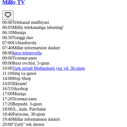
Milliy TV
06:00
Telekanal madhiyasi
06:05
Milliy telekanaliga ishoning!
06:10
Musiqa
06:50
Tonggi duo
07:00
Uchrashuvda
07:40
Millar informatsion dasturi
08:00
Iqror telenovella
09:00
Телемагазин
09:00
Baxt ovchisi. 5-qism
10:00
Turk seriali Muhtasham yuz yil. 36-qism
11:10
Ishq va qasos
14:00
Hop Shop
14:05
Шазам!
16:55
Skyshop
17:00
Musiqa
17:20
Телемагазин
17:20
Bepusht. 3-qism
18:00
A...kula. Parchalar
18:40
Parixona. 30-qism
19:40
Millar informatsion dasturi
20:00
“Zarb” tok shousi