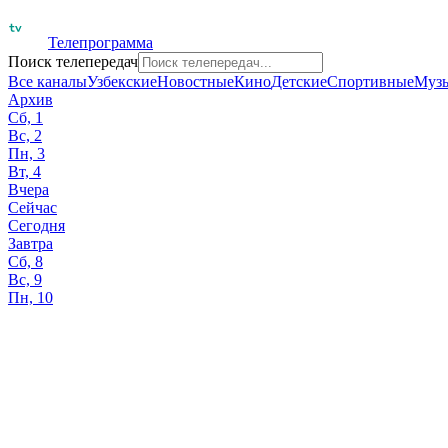
Телепрограмма
Поиск телепередач
Все каналы
Узбекские
Новостные
Кино
Детские
Спортивные
Муз
Архив
Сб, 1
Вс, 2
Пн, 3
Вт, 4
Вчера
Сейчас
Сегодня
Завтра
Сб, 8
Вс, 9
Пн, 10