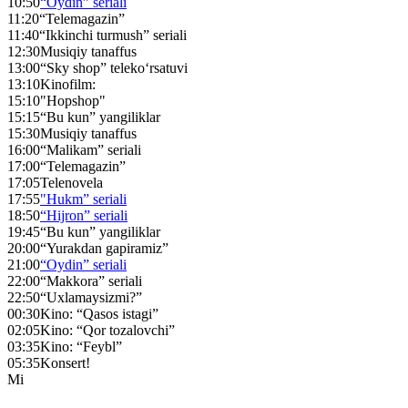
10:50
“Oydin” seriali
11:20
“Telemagazin”
11:40
“Ikkinchi turmush” seriali
12:30
Musiqiy tanaffus
13:00
“Sky shop” teleko‘rsatuvi
13:10
Kinofilm:
15:10
"Hopshop"
15:15
“Bu kun” yangiliklar
15:30
Musiqiy tanaffus
16:00
“Malikam” seriali
17:00
“Telemagazin”
17:05
Telenovela
17:55
"Hukm” seriali
18:50
“Hijron” seriali
19:45
“Bu kun” yangiliklar
20:00
“Yurakdan gapiramiz”
21:00
“Oydin” seriali
22:00
“Makkora” seriali
22:50
“Uxlamaysizmi?”
00:30
Kino: “Qasos istagi”
02:05
Kino: “Qor tozalovchi”
03:35
Kino: “Feybl”
05:35
Konsert!
Mi