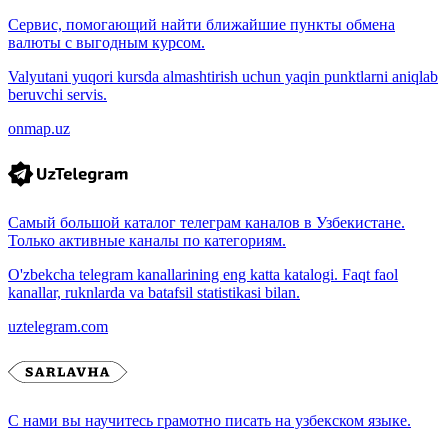
Сервис, помогающий найти ближайшие пункты обмена
валюты с выгодным курсом.
Valyutani yuqori kursda almashtirish uchun yaqin punktlarni aniqlab
beruvchi servis.
onmap.uz
Самый большой каталог телеграм каналов в Узбекистане.
Только активные каналы по категориям.
O'zbekcha telegram kanallarining eng katta katalogi. Faqt faol
kanallar, ruknlarda va batafsil statistikasi bilan.
uztelegram.com
С нами вы научитесь грамотно писать на узбекском языке.