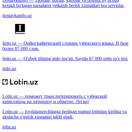
DostavkaInfo — Taomlar, dorilar, kitoblar va boshqa uy uchun
kerakli bo'lagan narsalarni yetkazib berish xizmatlari bor servislar.
dostavkainfo.uz
Imlo.uz — Орфографический словарь узбекского языка. В базе
более 87 000 слов.
Imlo.uz — O'zbek tilining imlo lug'ati. Saytda 87 000 ortiq so'z bor.
imlo.uz
Lotin.uz — поможет транслитерировать с узбекской
кириллицы на латиницу и обратно. Легко!
Lotin.uz — foydalanuvchilarga berilgan matnni lotindan kirillga va
aksincha o'girish xizmatini taklif etadi.
lotin.uz