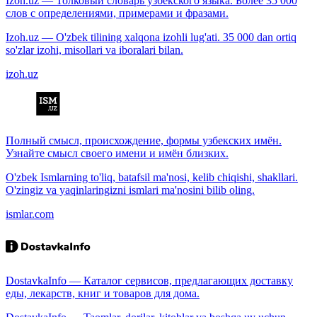
Izoh.uz — Толковый словарь узбекского языка. Более 35 000
слов с определениями, примерами и фразами.
Izoh.uz — O'zbek tilining xalqona izohli lug'ati. 35 000 dan ortiq
so'zlar izohi, misollari va iboralari bilan.
izoh.uz
Полный смысл, происхождение, формы узбекских имён.
Узнайте смысл своего имени и имён близких.
O'zbek Ismlarning to'liq, batafsil ma'nosi, kelib chiqishi, shakllari.
O'zingiz va yaqinlaringizni ismlari ma'nosini bilib oling.
ismlar.com
DostavkaInfo — Каталог сервисов, предлагающих доставку
еды, лекарств, книг и товаров для дома.