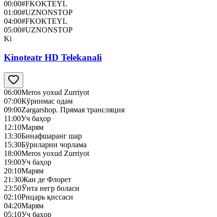
00:00
#FKOKTEYL
01:00
#UZNONSTOP
04:00
#FKOKTEYL
05:00
#UZNONSTOP
Ki
Kinoteatr HD Telekanali
06:00
Meros yoxud Zurriyot
07:00
Кўринмас одам
09:00
Zargarshop. Прямая трансляция
11:00
Уч баҳор
12:10
Марям
13:30
Бинафшаранг шар
15:30
Бўриларни чорлама
18:00
Meros yoxud Zurriyot
19:00
Уч баҳор
20:10
Марям
21:30
Жан де Флорет
23:50
Ўнта негр боласи
02:10
Рицарь қиссаси
04:20
Марям
05:10
Уч баҳор