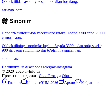
O'zbek tilida savodli yozishni biz bilan boshlang.
sarlavha.com
Словарь синонимов узбекского языка. Более 3300 слов и 900
синонимов.
O'zbek tilining sinonimlar lug'ati. Saytda 3300 tadan ortiq so'zlar,
900 ga yaqin sinonim so'zlar to'plamiga jamlangan.
sinonim.uz
Напишите нам
Facebook
Telegram
Instagram
© 2020–
2026
TvInfo.uz
Проект принадлежит
GoodGroup
и
Obuna
Главная
Каналы
⚽
ЧМ 2026
Архив
Избранное