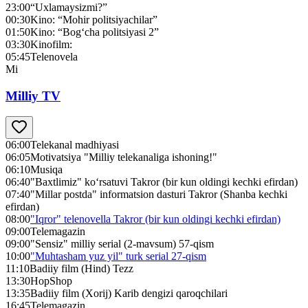
23:00
“Uxlamaysizmi?”
00:30
Kino: “Mohir politsiyachilar”
01:50
Kino: “Bog‘cha politsiyasi 2”
03:30
Kinofilm:
05:45
Telenovela
Mi
Milliy TV
06:00
Telekanal madhiyasi
06:05
Motivatsiya "Milliy telekanaliga ishoning!"
06:10
Musiqa
06:40
"Baxtlimiz" ko‘rsatuvi Takror (bir kun oldingi kechki efirdan)
07:40
"Millar postda" informatsion dasturi Takror (Shanba kechki
efirdan)
08:00
"Iqror" telenovella Takror (bir kun oldingi kechki efirdan)
09:00
Telemagazin
09:00
"Sensiz" milliy serial (2-mavsum) 57-qism
10:00
"Muhtasham yuz yil" turk serial 27-qism
11:10
Badiiy film (Hind) Tezz
13:30
HopShop
13:35
Badiiy film (Xorij) Karib dengizi qaroqchilari
16:45
Telemagazin