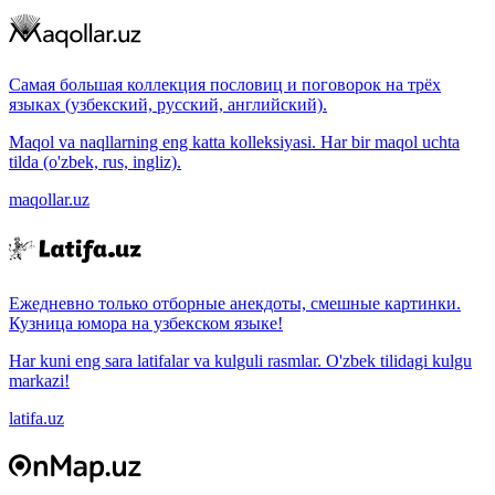
Самая большая коллекция пословиц и поговорок на трёх
языках (узбекский, русский, английский).
Maqol va naqllarning eng katta kolleksiyasi. Har bir maqol uchta
tilda (o'zbek, rus, ingliz).
maqollar.uz
Ежедневно только отборные анекдоты, смешные картинки.
Кузница юмора на узбекском языке!
Har kuni eng sara latifalar va kulguli rasmlar. O'zbek tilidagi kulgu
markazi!
latifa.uz