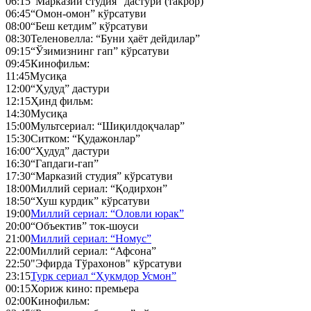
06:15
“Марказий студия” дастури (такрор)
06:45
“Омон-омон” кўрсатуви
08:00
“Беш кетдим” кўрсатуви
08:30
Теленовелла: “Буни ҳаёт дейдилар”
09:15
“Ўзимизнинг гап” кўрсатуви
09:45
Кинофильм:
11:45
Мусиқа
12:00
“Ҳудуд” дастури
12:15
Ҳинд фильм:
14:30
Мусиқа
15:00
Мультсериал: “Шиқилдоқчалар”
15:30
Ситком: “Қудажонлар”
16:00
“Ҳудуд” дастури
16:30
“Гапдаги-гап”
17:30
“Марказий студия” кўрсатуви
18:00
Миллий сериал: “Қодирхон”
18:50
“Хуш курдик” кўрсатуви
19:00
Миллий сериал: “Оловли юрак”
20:00
“Объектив” ток-шоуси
21:00
Миллий сериал: “Номус”
22:00
Миллий сериал: “Афсона”
22:50
"Эфирда Тўрахонов" кўрсатуви
23:15
Турк сериал “Ҳукмдор Усмон”
00:15
Хориж кино: премьера
02:00
Кинофильм: