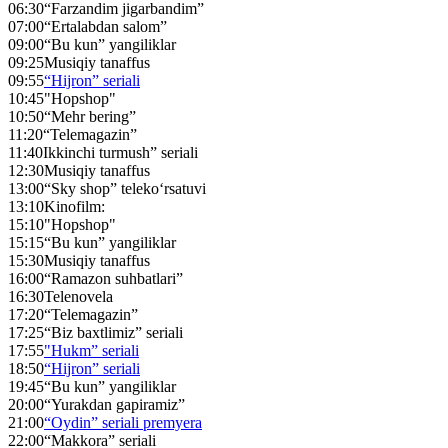
06:30
“Farzandim jigarbandim”
07:00
“Ertalabdan salom”
09:00
“Bu kun” yangiliklar
09:25
Musiqiy tanaffus
09:55
“Hijron” seriali
10:45
"Hopshop"
10:50
“Mehr bering”
11:20
“Telemagazin”
11:40
Ikkinchi turmush” seriali
12:30
Musiqiy tanaffus
13:00
“Sky shop” teleko‘rsatuvi
13:10
Kinofilm:
15:10
"Hopshop"
15:15
“Bu kun” yangiliklar
15:30
Musiqiy tanaffus
16:00
“Ramazon suhbatlari”
16:30
Telenovela
17:20
“Telemagazin”
17:25
“Biz baxtlimiz” seriali
17:55
"Hukm” seriali
18:50
“Hijron” seriali
19:45
“Bu kun” yangiliklar
20:00
“Yurakdan gapiramiz”
21:00
“Oydin” seriali premyera
22:00
“Makkora” seriali