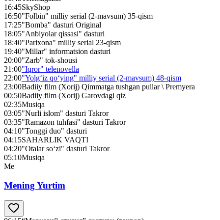
16:45
SkyShop
16:50
"Folbin" milliy serial (2-mavsum) 35-qism
17:25
"Bomba" dasturi Original
18:05
"Anbiyolar qissasi" dasturi
18:40
"Parixona" milliy serial 23-qism
19:40
"Millar" informatsion dasturi
20:00
"Zarb" tok-shousi
21:00
"Iqror" telenovella
22:00
"Yolg‘iz qo‘ying" milliy serial (2-mavsum) 48-qism
23:00
Badiiy film (Xorij) Qimmatga tushgan pullar \ Premyera
00:50
Badiiy film (Xorij) Garovdagi qiz
02:35
Musiqa
03:05
"Nurli islom" dasturi Takror
03:35
"Ramazon tuhfasi" dasturi Takror
04:10
"Tonggi duo" dasturi
04:15
SAHARLIK VAQTI
04:20
"Otalar so‘zi" dasturi Takror
05:10
Musiqa
Me
Mening Yurtim