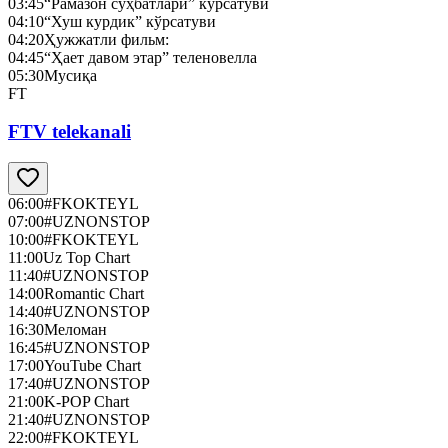
03:45
“Рамазон суҳбатлари” кўрсатуви
04:10
“Хуш курдик” кўрсатуви
04:20
Ҳужжатли фильм:
04:45
“Ҳает давом этар” теленовелла
05:30
Мусиқа
FT
FTV telekanali
06:00
#FKOKTEYL
07:00
#UZNONSTOP
10:00
#FKOKTEYL
11:00
Uz Top Chart
11:40
#UZNONSTOP
14:00
Romantic Chart
14:40
#UZNONSTOP
16:30
Меломан
16:45
#UZNONSTOP
17:00
YouTube Chart
17:40
#UZNONSTOP
21:00
K-POP Chart
21:40
#UZNONSTOP
22:00
#FKOKTEYL