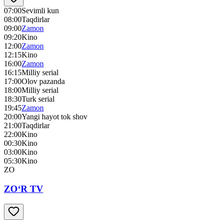
07:00
Sevimli kun
08:00
Taqdirlar
09:00
Zamon
09:20
Kino
12:00
Zamon
12:15
Kino
16:00
Zamon
16:15
Milliy serial
17:00
Olov pazanda
18:00
Milliy serial
18:30
Turk serial
19:45
Zamon
20:00
Yangi hayot tok shov
21:00
Taqdirlar
22:00
Kino
00:30
Kino
03:00
Kino
05:30
Kino
ZO
ZO‘R TV