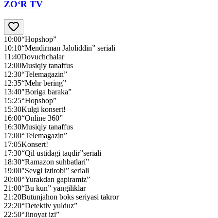
ZO‘R TV
10:00
“Hopshop”
10:10
“Mendirman Jaloliddin” seriali
11:40
Dovuchchalar
12:00
Musiqiy tanaffus
12:30
“Telemagazin”
12:35
“Mehr bering”
13:40
"Boriga baraka”
15:25
“Hopshop”
15:30
Kulgi konsert!
16:00
“Online 360”
16:30
Musiqiy tanaffus
17:00
“Telemagazin”
17:05
Konsert!
17:30
“Qil ustidagi taqdir”seriali
18:30
“Ramazon suhbatlari”
19:00
"Sevgi iztirobi” seriali
20:00
“Yurakdan gapiramiz”
21:00
“Bu kun” yangiliklar
21:20
Butunjahon boks seriyasi takror
22:20
“Detektiv yulduz”
22:50
“Jinoyat izi”