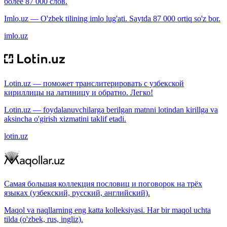
более 87 000 слов.
Imlo.uz — O'zbek tilining imlo lug'ati. Saytda 87 000 ortiq so'z bor.
imlo.uz
Lotin.uz — поможет транслитерировать с узбекской
кириллицы на латиницу и обратно. Легко!
Lotin.uz — foydalanuvchilarga berilgan matnni lotindan kirillga va
aksincha o'girish xizmatini taklif etadi.
lotin.uz
Самая большая коллекция пословиц и поговорок на трёх
языках (узбекский, русский, английский).
Maqol va naqllarning eng katta kolleksiyasi. Har bir maqol uchta
tilda (o'zbek, rus, ingliz).