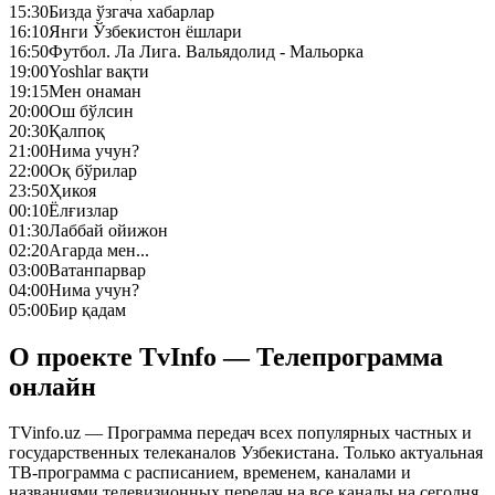
15:30
Бизда ўзгача хабарлар
16:10
Янги Ўзбекистон ёшлари
16:50
Футбол. Ла Лига. Вальядолид - Мальорка
19:00
Yoshlar вақти
19:15
Мен онаман
20:00
Ош бўлсин
20:30
Қалпоқ
21:00
Нима учун?
22:00
Оқ бўрилар
23:50
Ҳикоя
00:10
Ёлғизлар
01:30
Лаббай ойижон
02:20
Агарда мен...
03:00
Ватанпарвар
04:00
Нима учун?
05:00
Бир қадам
О проекте TvInfo — Телепрограмма
онлайн
TVinfo.uz — Программа передач всех популярных частных и
государственных телеканалов Узбекистана. Только актуальная
ТВ-программа с расписанием, временем, каналами и
названиями телевизионных передач на все каналы на сегодня,