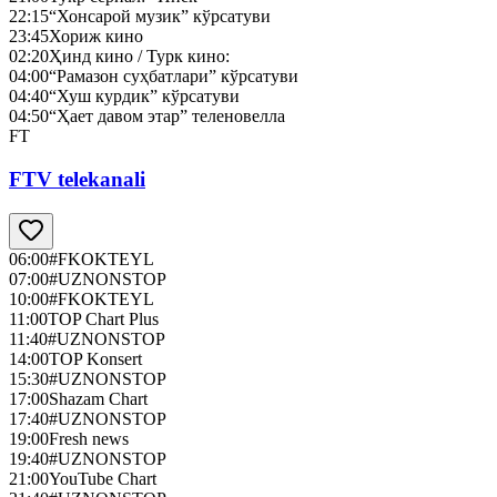
22:15
“Хонсарой музик” кўрсатуви
23:45
Хориж кино
02:20
Ҳинд кино / Турк кино:
04:00
“Рамазон суҳбатлари” кўрсатуви
04:40
“Хуш курдик” кўрсатуви
04:50
“Ҳает давом этар” теленовелла
FT
FTV telekanali
06:00
#FKOKTEYL
07:00
#UZNONSTOP
10:00
#FKOKTEYL
11:00
TOP Chart Plus
11:40
#UZNONSTOP
14:00
TOP Konsert
15:30
#UZNONSTOP
17:00
Shazam Chart
17:40
#UZNONSTOP
19:00
Fresh news
19:40
#UZNONSTOP
21:00
YouTube Chart