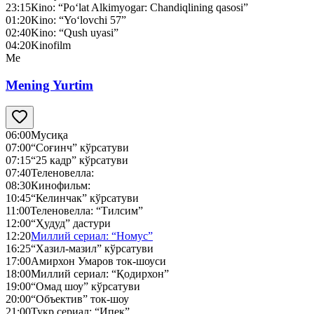
23:15
Кino: “Po‘lat Alkimyogar: Chandiqlining qasosi”
01:20
Kino: “Yo‘lovchi 57”
02:40
Kino: “Qush uyasi”
04:20
Kinofilm
Me
Mening Yurtim
06:00
Мусиқа
07:00
“Соғинч” кўрсатуви
07:15
“25 кадр” кўрсатуви
07:40
Теленовелла:
08:30
Кинофильм:
10:45
“Келинчак” кўрсатуви
11:00
Теленовелла: “Тилсим”
12:00
“Ҳудуд” дастури
12:20
Миллий сериал: “Номус”
16:25
“Хазил-мазил” кўрсатуви
17:00
Амирхон Умаров ток-шоуси
18:00
Миллий сериал: “Қодирхон”
19:00
“Омад шоу” кўрсатуви
20:00
“Объектив” ток-шоу
21:00
Тукр сериал: “Ипек”