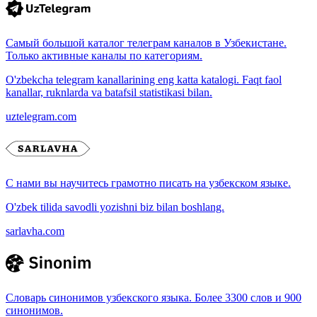
Самый большой каталог телеграм каналов в Узбекистане.
Только активные каналы по категориям.
O'zbekcha telegram kanallarining eng katta katalogi. Faqt faol
kanallar, ruknlarda va batafsil statistikasi bilan.
uztelegram.com
С нами вы научитесь грамотно писать на узбекском языке.
O'zbek tilida savodli yozishni biz bilan boshlang.
sarlavha.com
Словарь синонимов узбекского языка. Более 3300 слов и 900
синонимов.