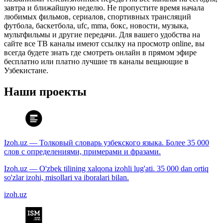
завтра и ближайшую неделю. Не пропустите время начала
любимых фильмов, сериалов, спортивных трансляций
футбола, баскетбола, ufc, mma, бокс, новости, музыка,
мультфильмы и другие передачи. Для вашего удобства на
сайте все ТВ каналы имеют ссылку на просмотр online, вы
всегда будете знать где смотреть онлайн в прямом эфире
бесплатно или платно лучшие тв каналы вещающие в
Узбекистане.
Наши проекты
Izoh.uz — Толковый словарь узбекского языка. Более 35 000
слов с определениями, примерами и фразами.
Izoh.uz — O'zbek tilining xalqona izohli lug'ati. 35 000 dan ortiq
so'zlar izohi, misollari va iboralari bilan.
izoh.uz