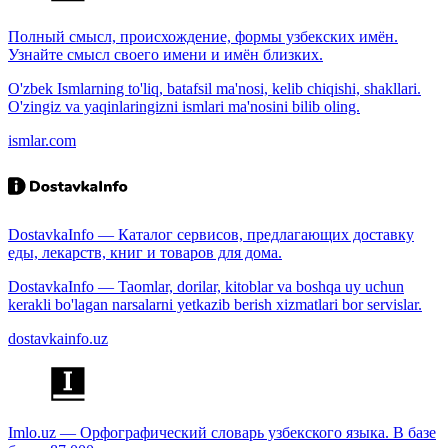
Полный смысл, происхождение, формы узбекских имён.
Узнайте смысл своего имени и имён близких.
O'zbek Ismlarning to'liq, batafsil ma'nosi, kelib chiqishi, shakllari.
O'zingiz va yaqinlaringizni ismlari ma'nosini bilib oling.
ismlar.com
DostavkaInfo — Каталог сервисов, предлагающих доставку
еды, лекарств, книг и товаров для дома.
DostavkaInfo — Taomlar, dorilar, kitoblar va boshqa uy uchun
kerakli bo'lagan narsalarni yetkazib berish xizmatlari bor servislar.
dostavkainfo.uz
Imlo.uz — Орфографический словарь узбекского языка. В базе