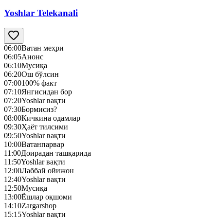
Yoshlar Telekanali
06:00
Ватан меҳри
06:05
Анонс
06:10
Mусиқа
06:20
Ош бўлсин
07:00
100% факт
07:10
Янгисидан бор
07:20
Yoshlar вақти
07:30
Бормисиз?
08:00
Кичкина одамлар
09:30
Ҳаёт тилсими
09:50
Yoshlar вақти
10:00
Ватанпарвар
11:00
Доирадан ташқарида
11:50
Yoshlar вақти
12:00
Лаббай ойижон
12:40
Yoshlar вақти
12:50
Mусиқа
13:00
Ёшлар оқшоми
14:10
Zargarshop
15:15
Yoshlar вақти