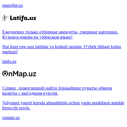
maqollar.uz
Ежедневно только отборные анекдоты, смешные картинки.
Кузница юмора на узбекском языке!
Har kuni eng sara latifalar va kulguli rasmlar. O'zbek tilidagi kulgu
markazi!
latifa.uz
Сервис, помогающий найти ближайшие пункты обмена
валюты с выгодным курсом.
Valyutani yuqori kursda almashtirish uchun yaqin punktlarni aniqlab
beruvchi servis.
onmap.uz