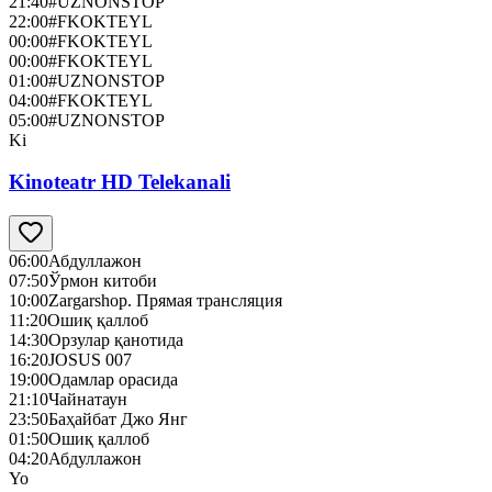
21:40
#UZNONSTOP
22:00
#FKOKTEYL
00:00
#FKOKTEYL
00:00
#FKOKTEYL
01:00
#UZNONSTOP
04:00
#FKOKTEYL
05:00
#UZNONSTOP
Ki
Kinoteatr HD Telekanali
06:00
Абдуллажон
07:50
Ўрмон китоби
10:00
Zargarshop. Прямая трансляция
11:20
Ошиқ қаллоб
14:30
Орзулар қанотида
16:20
JOSUS 007
19:00
Одамлар орасида
21:10
Чайнатаун
23:50
Баҳайбат Джо Янг
01:50
Ошиқ қаллоб
04:20
Абдуллажон
Yo