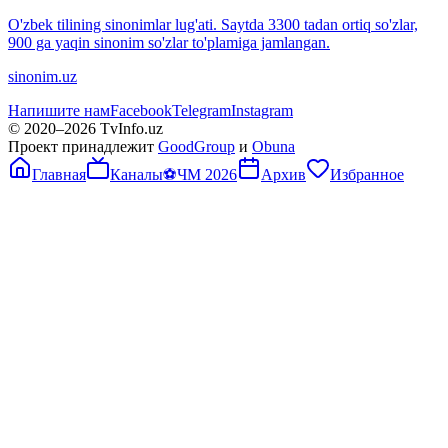
O'zbek tilining sinonimlar lug'ati. Saytda 3300 tadan ortiq so'zlar,
900 ga yaqin sinonim so'zlar to'plamiga jamlangan.
sinonim.uz
Напишите нам
Facebook
Telegram
Instagram
© 2020–
2026
TvInfo.uz
Проект принадлежит
GoodGroup
и
Obuna
Главная
Каналы
⚽
ЧМ 2026
Архив
Избранное