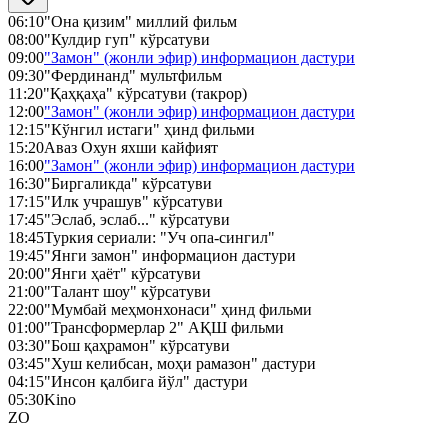
06:10
"Она қизим" миллий фильм
08:00
"Кулдир гуп" кўрсатуви
09:00
"Замон" (жонли эфир) информацион дастури
09:30
"Фердинанд" мультфильм
11:20
"Қаҳқаҳа" кўрсатуви (такрор)
12:00
"Замон" (жонли эфир) информацион дастури
12:15
"Кўнгил истаги" ҳинд фильми
15:20
Аваз Охун яхши кайфият
16:00
"Замон" (жонли эфир) информацион дастури
16:30
"Биргаликда" кўрсатуви
17:15
"Илк учрашув" кўрсатуви
17:45
"Эслаб, эслаб..." кўрсатуви
18:45
Туркия сериали: "Уч опа-сингил"
19:45
"Янги замон" информацион дастури
20:00
"Янги ҳаёт" кўрсатуви
21:00
"Талант шоу" кўрсатуви
22:00
"Мумбай меҳмонхонаси" ҳинд фильми
01:00
"Трансформерлар 2" АҚШ фильми
03:30
"Бош қаҳрамон" кўрсатуви
03:45
"Хуш келибсан, моҳи рамазон" дастури
04:15
"Инсон қалбига йўл" дастури
05:30
Kino
ZO