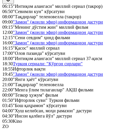
06:15
"Интиқом алангаси" миллий сериал (такрор)
06:50
"Севимли кун" кўрсатуви
08:00
"Тақдирлар" теленовелла (такрор)
09:00
"Замон" (жонли эфир) информацион дастури
09:15
"Менинг дўстим жин" миллий фильм
12:00
"Замон" (жонли эфир) информацион дастури
12:15
"Сени севдим" ҳинд фильми
16:00
"Замон" (жонли эфир) информацион дастури
16:15
"Қасос" миллий сериал
17:00
"Олов пазанда" кўрсатуви
18:00
"Интиқом алангаси" миллий сериал 37-қисм
18:30
Туркия сериали: "Қўрғон сирлари"
18:55
Ифторлик вақти
19:45
"Замон" (жонли эфир) информацион дастури
20:00
"Янги ҳаёт" кўрсатуви
21:00
"Тақдирлар" теленовелла
22:00
"Менга ўлим тилаганлар" АҚШ фильми
00:00
"Тезкор ҳужум" фильм
01:50
"Ифторлик суви" Туркия фильми
03:45
"Бош қаҳрамон" кўрсатуви
04:00
"Хуш келибсан, моҳи рамазон" дастури
04:30
"Инсон қалбига йўл" дастури
05:30
Kino
ZO