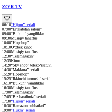
ZO‘R TV
06:10
“Hijron” seriali
07:00
“Ertalabdan salom”
09:00
“Bu kun” yangiliklar
09:30
Musiqiy tanaffus
10:00
"Hopshop"
10:10
O‘zbek kino:
12:00
Musiqiy tanaffus
12:30
“Telemagazin”
12:35
Kino:
14:20
“Sky shop” teleko‘rsatuvi
14:30
“Makkora” seriali
15:20
"Hopshop"
15:25
“Ikkinchi turmush” seriali
16:10
“Bu kun” yangiliklar
16:30
Musiqiy tanaffus
17:00
“Telemagazin”
17:05
“Biz baxtlimiz” seriali
17:30
“Hijron” seriali
18:30
“Ramazon suhbatlari”
19:00
"Hukm” seriali