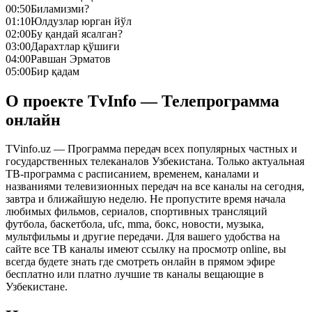
00:50
Биламизми?
01:10
Юлдузлар юрган йўл
02:00
Бу қандай ясалган?
03:00
Дарахтлар қўшиғи
04:00
Равшан Эрматов
05:00
Бир қадам
О проекте TvInfo — Телепрограмма
онлайн
TVinfo.uz — Программа передач всех популярных частных и
государственных телеканалов Узбекистана. Только актуальная
ТВ-программа с расписанием, временем, каналами и
названиями телевизионных передач на все каналы на сегодня,
завтра и ближайшую неделю. Не пропустите время начала
любимых фильмов, сериалов, спортивных трансляций
футбола, баскетбола, ufc, mma, бокс, новости, музыка,
мультфильмы и другие передачи. Для вашего удобства на
сайте все ТВ каналы имеют ссылку на просмотр online, вы
всегда будете знать где смотреть онлайн в прямом эфире
бесплатно или платно лучшие тв каналы вещающие в
Узбекистане.