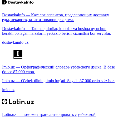
DostavkaInfo — Каталог сервисов, предлагающих доставку
еды, лекарств, книг и товаров для дома.
DostavkaInfo — Taomlar, dorilar, kitoblar va boshqa uy uchun
kerakli bo'lagan narsalarni yetkazib berish xizmatlari bor servislar.
dostavkainfo.uz
Imlo.uz — Орфографический словарь узбекского языка. В базе
более 87 000 слов.
Imlo.uz — O'zbek tilining imlo lug'ati. Saytda 87 000 ortiq so'z bor.
imlo.uz
Lotin.uz — поможет транслитерировать с узбекской