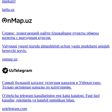
markazi!
latifa.uz
Сервис, помогающий найти ближайшие пункты обмена
валюты с выгодным курсом.
Valyutani yuqori kursda almashtirish uchun yaqin punktlarni aniqlab
beruvchi servis.
onmap.uz
Самый большой каталог телеграм каналов в Узбекистане.
Только активные каналы по категориям.
O'zbekcha telegram kanallarining eng katta katalogi. Faqt faol
kanallar, ruknlarda va batafsil statistikasi bilan.
uztelegram.com