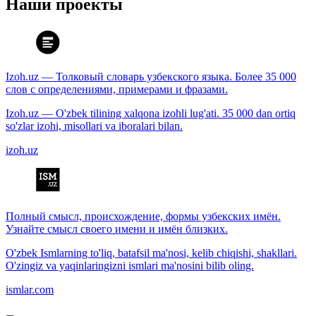
Наши проекты
Izoh.uz — Толковый словарь узбекского языка. Более 35 000
слов с определениями, примерами и фразами.
Izoh.uz — O'zbek tilining xalqona izohli lug'ati. 35 000 dan ortiq
so'zlar izohi, misollari va iboralari bilan.
izoh.uz
Полный смысл, происхождение, формы узбекских имён.
Узнайте смысл своего имени и имён близких.
O'zbek Ismlarning to'liq, batafsil ma'nosi, kelib chiqishi, shakllari.
O'zingiz va yaqinlaringizni ismlari ma'nosini bilib oling.
ismlar.com