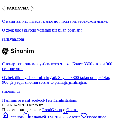
С нами вы научитесь грамотно писать на узбекском языке.
O'zbek tilida savodli yozishni biz bilan boshlang.
sarlavha.com
Словарь синонимов узбекского языка. Более 3300 слов и 900
синонимов.
O'zbek tilining sinonimlar lug'ati. Saytda 3300 tadan ortiq so'zlar,
900 ga yaqin sinonim so'zlar to'plamiga jamlangan.
sinonim.uz
Напишите нам
Facebook
Telegram
Instagram
© 2020–
2026
TvInfo.uz
Проект принадлежит
GoodGroup
и
Obuna
Главная
Каналы
⚽
ЧМ 2026
Архив
Избранное