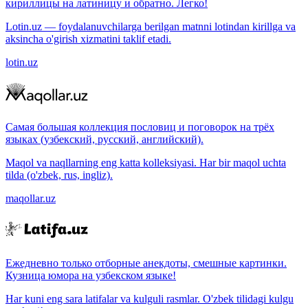
кириллицы на латиницу и обратно. Легко!
Lotin.uz — foydalanuvchilarga berilgan matnni lotindan kirillga va
aksincha o'girish xizmatini taklif etadi.
lotin.uz
Самая большая коллекция пословиц и поговорок на трёх
языках (узбекский, русский, английский).
Maqol va naqllarning eng katta kolleksiyasi. Har bir maqol uchta
tilda (o'zbek, rus, ingliz).
maqollar.uz
Ежедневно только отборные анекдоты, смешные картинки.
Кузница юмора на узбекском языке!
Har kuni eng sara latifalar va kulguli rasmlar. O'zbek tilidagi kulgu