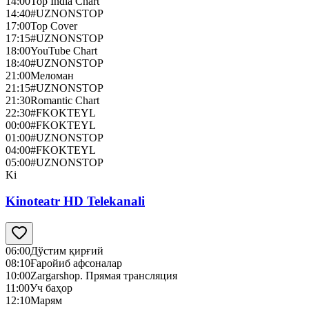
14:00
Top India Chart
14:40
#UZNONSTOP
17:00
Top Cover
17:15
#UZNONSTOP
18:00
YouTube Chart
18:40
#UZNONSTOP
21:00
Меломан
21:15
#UZNONSTOP
21:30
Romantic Chart
22:30
#FKOKTEYL
00:00
#FKOKTEYL
01:00
#UZNONSTOP
04:00
#FKOKTEYL
05:00
#UZNONSTOP
Ki
Kinoteatr HD Telekanali
06:00
Дўстим қирғий
08:10
Ғаройиб афсоналар
10:00
Zargarshop. Прямая трансляция
11:00
Уч баҳор
12:10
Марям