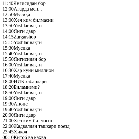
11:40
Янгисидан бор
12:00
Агарда мен...
12:50
Mусиқа
13:00
Ҳеч ким билмасин
13:50
Yoshlar вақти
14:00
Янги давр
14:15
Zargarshop
15:15
Yoshlar вақти
15:30
Mусиқа
15:40
Yoshlar вақти
15:50
Янгисидан бор
16:00
Yoshlar вақти
16:30
Ҳар куни миллион
17:40
Mусиқа
18:00
ИИБ хабарлари
18:20
Биламизми?
18:50
Yoshlar вақти
19:00
Янги давр
19:30
Анонс
19:40
Yoshlar вақти
20:00
Янги давр
21:00
Ҳеч ким билмасин
22:00
Жадвалдан ташқари поезд
23:45
Ҳикоя
00:10
Китоб ва қаҳва