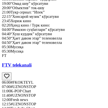
19:00
“Омад шоу” кўрсатуви
20:00
“Объектив” ток-шоу
21:00
Тукр сериал: “Ипек”
22:15
“Хонсарой музик” кўрсатуви
23:45
Хориж кино
02:20
Ҳинд кино / Турк кино:
04:00
“Рамазон суҳбатлари” кўрсатуви
04:40
“Хуш курдик” кўрсатуви
04:50
“Ҳает давом этар” теленовелла
04:50
“Ҳает давом этар” теленовелла
05:30
Мусиқа
05:30
Мусиқа
FT
FTV telekanali
06:00
#FKOKTEYL
07:00
#UZNONSTOP
11:00
K-POP Chart
11:40
#UZNONSTOP
12:00
Fresh news
12:15
#UZNONSTOP