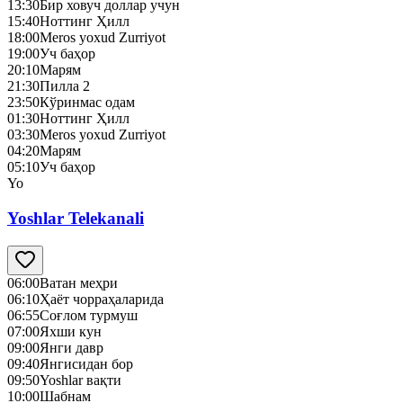
13:30
Бир ховуч доллар учун
15:40
Ноттинг Ҳилл
18:00
Meros yoxud Zurriyot
19:00
Уч баҳор
20:10
Марям
21:30
Пилла 2
23:50
Кўринмас одам
01:30
Ноттинг Ҳилл
03:30
Meros yoxud Zurriyot
04:20
Марям
05:10
Уч баҳор
Yo
Yoshlar Telekanali
06:00
Ватан меҳри
06:10
Ҳаёт чорраҳаларида
06:55
Соғлом турмуш
07:00
Яхши кун
09:00
Янги давр
09:40
Янгисидан бор
09:50
Yoshlar вақти
10:00
Шабнам