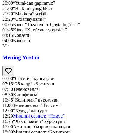
20:00
“Yurakdan gapiramiz”
21:00
“Bu kun” yangiliklar
21:20
“Makkora” seriali
22:20
“Uxlamaysizmi?”
00:05
Kino: “Tozalovchi: Qayta tug‘ilish”
01:45
Kino: “Xavf xatar yoqasida”
03:15
Konsert!
04:00
Kinofilm
Me
Mening Yurtim
07:00
“Соғинч” кўрсатуви
07:15
“25 кадр” кўрсатуви
07:40
Теленовелла:
08:30
Кинофильм:
10:45
“Келинчак” кўрсатуви
11:00
Теленовелла: “Тилсим”
12:00
“Ҳудуд” дастури
12:20
Миллий сериал: “Номус”
16:25
“Хазил-мазил” кўрсатуви
17:00
Амирхон Умаров ток-шоуси
18:00
Миллий сериал: “Қодирхон”