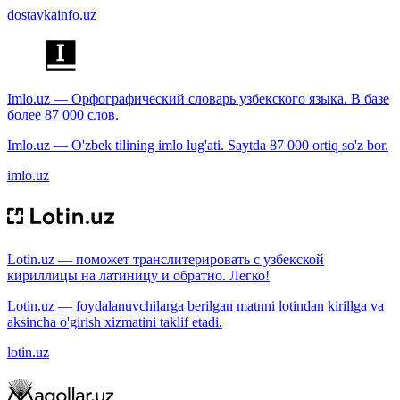
dostavkainfo.uz
Imlo.uz — Орфографический словарь узбекского языка. В базе
более 87 000 слов.
Imlo.uz — O'zbek tilining imlo lug'ati. Saytda 87 000 ortiq so'z bor.
imlo.uz
Lotin.uz — поможет транслитерировать с узбекской
кириллицы на латиницу и обратно. Легко!
Lotin.uz — foydalanuvchilarga berilgan matnni lotindan kirillga va
aksincha o'girish xizmatini taklif etadi.
lotin.uz