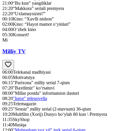
21:00
“Bu kun” yangiliklar
21:20
“Makkora” seriali premyera
22:20
“Uxlamaysizmi?”
00:10
Kino: “Xavfli nishon”
02:00
Kino: “Hayot mamot o‘yinlari”
04:00
O‘zbek kino
05:30
Konsert!
Mi
Milliy TV
06:00
Telekanal madhiyasi
06:05
Motivatsiya
06:15
"Parixona" milliy serial 7-qism
07:20
"Baxtlimiz" ko‘rsatuvi
08:00
"Millar postda" informatsion dasturi
08:20
"Iqror" telenovella
09:25
Telemagazin
09:25
"Sensiz" milliy serial (2-mavsum) 36-qism
10:20
Multfilm (Xorij) Dunyo bo‘ylab 80 kun \ Premyera
11:35
SkyShop
11:40
Musiqa
12:00
"Muhtasham yuz yil" turk serial 6-qism