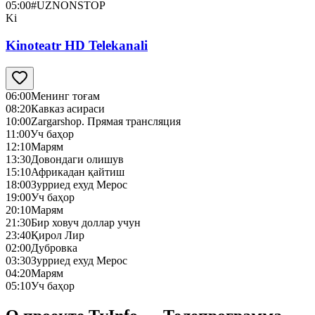
05:00
#UZNONSTOP
Ki
Kinoteatr HD Telekanali
06:00
Менинг тоғам
08:20
Кавказ асираси
10:00
Zargarshop. Прямая трансляция
11:00
Уч баҳор
12:10
Марям
13:30
Довондаги олишув
15:10
Африкадан қайтиш
18:00
Зурриед ехуд Мерос
19:00
Уч баҳор
20:10
Марям
21:30
Бир ховуч доллар учун
23:40
Қирол Лир
02:00
Дубровка
03:30
Зурриед ехуд Мерос
04:20
Марям
05:10
Уч баҳор