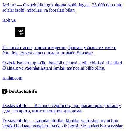
Izoh.uz — O'zbek tilining xalqona izohli lug'ati. 35 000 dan ortiq
so'zlar izohi, misollari va iboralari bilan.
izoh.uz
Полный смысл, происхождение, формы узбекских имён.
Узнайте смысл своего имени и имён близких.
O'zbek Ismlarning to'liq, batafsil ma'nosi, kelib chiqishi, shakllari.
O'zingiz va yaqinlaringizni ismlari ma'nosini bilib oling.
ismlar.com
DostavkaInfo — Каталог сервисов, предлагающих доставку
еды, лекарств, книг и товаров для дома.
DostavkaInfo — Taomlar, dorilar, kitoblar va boshqa uy uchun
kerakli bo'lagan narsalarni yetkazib berish xizmatlari bor servislar.