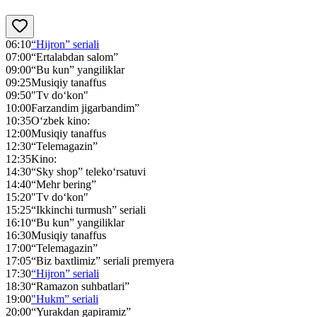
06:10
“Hijron” seriali
07:00
“Ertalabdan salom”
09:00
“Bu kun” yangiliklar
09:25
Musiqiy tanaffus
09:50
"Tv do‘kon"
10:00
Farzandim jigarbandim”
10:35
O‘zbek kino:
12:00
Musiqiy tanaffus
12:30
“Telemagazin”
12:35
Kino:
14:30
“Sky shop” teleko‘rsatuvi
14:40
“Mehr bering”
15:20
"Tv do‘kon"
15:25
“Ikkinchi turmush” seriali
16:10
“Bu kun” yangiliklar
16:30
Musiqiy tanaffus
17:00
“Telemagazin”
17:05
“Biz baxtlimiz” seriali premyera
17:30
“Hijron” seriali
18:30
“Ramazon suhbatlari”
19:00
"Hukm” seriali
20:00
“Yurakdan gapiramiz”