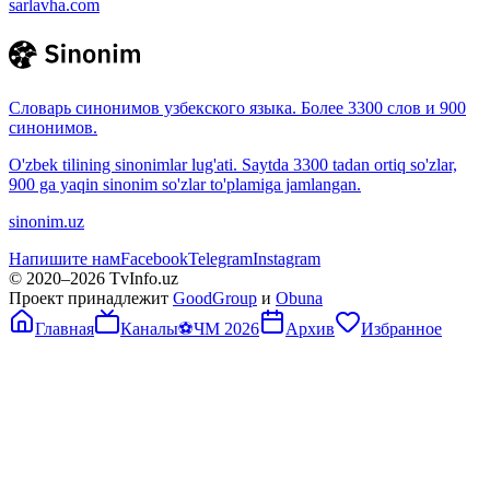
sarlavha.com
Словарь синонимов узбекского языка. Более 3300 слов и 900
синонимов.
O'zbek tilining sinonimlar lug'ati. Saytda 3300 tadan ortiq so'zlar,
900 ga yaqin sinonim so'zlar to'plamiga jamlangan.
sinonim.uz
Напишите нам
Facebook
Telegram
Instagram
© 2020–
2026
TvInfo.uz
Проект принадлежит
GoodGroup
и
Obuna
Главная
Каналы
⚽
ЧМ 2026
Архив
Избранное