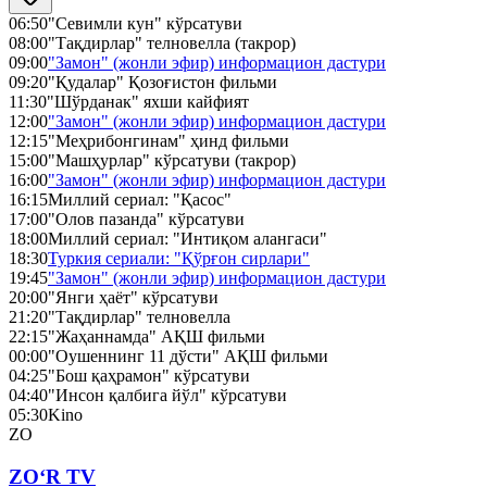
06:50
"Севимли кун" кўрсатуви
08:00
"Тақдирлар" телновелла (такрор)
09:00
"Замон" (жонли эфир) информацион дастури
09:20
"Қудалар" Қозоғистон фильми
11:30
"Шўрданак" яхши кайфият
12:00
"Замон" (жонли эфир) информацион дастури
12:15
"Меҳрибонгинам" ҳинд фильми
15:00
"Машҳурлар" кўрсатуви (такрор)
16:00
"Замон" (жонли эфир) информацион дастури
16:15
Миллий сериал: "Қасос"
17:00
"Олов пазанда" кўрсатуви
18:00
Миллий сериал: "Интиқом алангаси"
18:30
Туркия сериали: "Қўрғон сирлари"
19:45
"Замон" (жонли эфир) информацион дастури
20:00
"Янги ҳаёт" кўрсатуви
21:20
"Тақдирлар" телновелла
22:15
"Жаҳаннамда" АҚШ фильми
00:00
"Оушеннинг 11 дўсти" АҚШ фильми
04:25
"Бош қаҳрамон" кўрсатуви
04:40
"Инсон қалбига йўл" кўрсатуви
05:30
Kino
ZO
ZO‘R TV