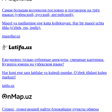
Самая большая коллекция пословиц и поговорок на трёх
языках (узбекский, русский, английский).
Maqol va naqllarning eng katta kolleksiyasi. Har bir maqol uchta
tilda (o'zbek, rus, ingliz).
maqollar.uz
Ежедневно только отборные анекдоты, смешные картинки.
Кузница юмора на узбекском языке!
Har kuni eng sara latifalar va kulguli rasmlar. O'zbek tilidagi kulgu
markazi!
latifa.uz
Сервис, помогающий найти ближайшие пункты обмена