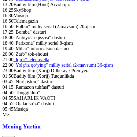
13:20
Badiiy film (Hind) Arvoh qiz
16:25
SkyShop
16:30
Musiqa
16:50
Telemagazin
16:50
"Folbin" milliy serial (2-mavsum) 20-qism
17:25
"Bomba" dasturi
18:00
"Anbiyolar qissasi" dasturi
18:40
"Parixona" milliy serial 8-qism
19:40
"Millar" informatsion dasturi
20:00
"Zarb" tok-shousi
21:00
"Iqror" telenovella
22:00
"Yolg‘iz qo‘ying" milliy serial (2-mavsum) 36-qism
23:00
Badiiy film (Xorij) Dilberay \ Premyera
01:50
Badiiy film (Xorij) Tutqunlikda
03:45
"Nurli islom" dasturi
04:15
"Ramazon tuhfasi" dasturi
04:50
"Tonggi duo"
04:55
SAHARLIK VAQTI
04:55
"Otalar so‘zi" dasturi
05:45
Musiqa
Me
Mening Yurtim