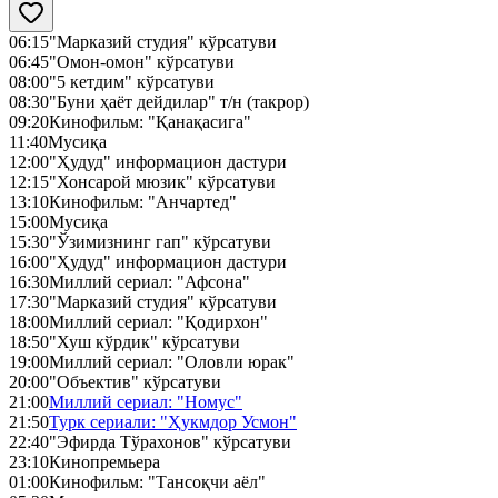
06:15
"Марказий студия" кўрсатуви
06:45
"Омон-омон" кўрсатуви
08:00
"5 кетдим" кўрсатуви
08:30
"Буни ҳаёт дейдилар" т/н (такрор)
09:20
Кинофильм: "Қанақасига"
11:40
Мусиқа
12:00
"Ҳудуд" информацион дастури
12:15
"Хонсарой мюзик" кўрсатуви
13:10
Кинофильм: "Анчартед"
15:00
Мусиқа
15:30
"Ўзимизнинг гап" кўрсатуви
16:00
"Ҳудуд" информацион дастури
16:30
Миллий сериал: "Афсона"
17:30
"Марказий студия" кўрсатуви
18:00
Миллий сериал: "Қодирхон"
18:50
"Хуш кўрдик" кўрсатуви
19:00
Миллий сериал: "Оловли юрак"
20:00
"Объектив" кўрсатуви
21:00
Миллий сериал: "Номус"
21:50
Турк сериали: "Ҳукмдор Усмон"
22:40
"Эфирда Тўрахонов" кўрсатуви
23:10
Кинопремьера
01:00
Кинофильм: "Тансоқчи аёл"