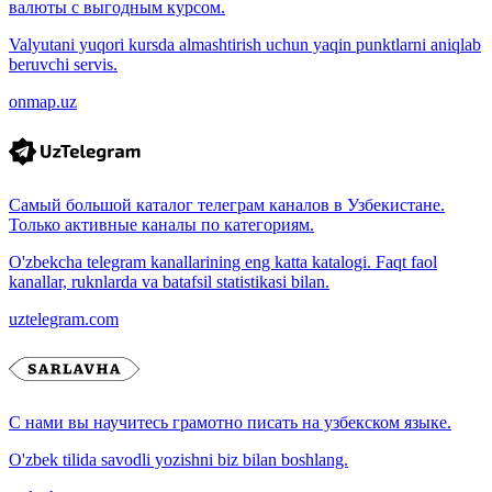
валюты с выгодным курсом.
Valyutani yuqori kursda almashtirish uchun yaqin punktlarni aniqlab
beruvchi servis.
onmap.uz
Самый большой каталог телеграм каналов в Узбекистане.
Только активные каналы по категориям.
O'zbekcha telegram kanallarining eng katta katalogi. Faqt faol
kanallar, ruknlarda va batafsil statistikasi bilan.
uztelegram.com
С нами вы научитесь грамотно писать на узбекском языке.
O'zbek tilida savodli yozishni biz bilan boshlang.