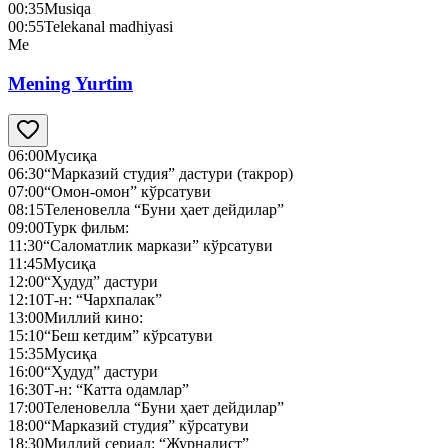
00:35
Musiqa
00:55
Telekanal madhiyasi
Me
Mening Yurtim
06:00
Мусиқа
06:30
“Марказий студия” дастури (такрор)
07:00
“Омон-омон” кўрсатуви
08:15
Теленовелла “Буни ҳает дейдилар”
09:00
Турк фильм:
11:30
“Саломатлик маркази” кўрсатуви
11:45
Мусиқа
12:00
“Ҳудуд” дастури
12:10
Т-н: “Чархпалак”
13:00
Миллий кино:
15:10
“Беш кетдим” кўрсатуви
15:35
Мусиқа
16:00
“Ҳудуд” дастури
16:30
Т-н: “Катта одамлар”
17:00
Теленовелла “Буни ҳает дейдилар”
18:00
“Марказий студия” кўрсатуви
18:30
Миллий сериал: “Журналист”