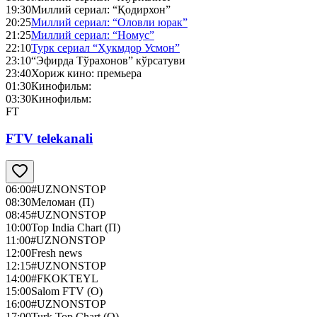
19:30
Миллий сериал: “Қодирхон”
20:25
Миллий сериал: “Оловли юрак”
21:25
Миллий сериал: “Номус”
22:10
Турк сериал “Ҳукмдор Усмон”
23:10
“Эфирда Тўрахонов” кўрсатуви
23:40
Хориж кино: премьера
01:30
Кинофильм:
03:30
Кинофильм:
FT
FTV telekanali
06:00
#UZNONSTOP
08:30
Меломан (П)
08:45
#UZNONSTOP
10:00
Top India Chart (П)
11:00
#UZNONSTOP
12:00
Fresh news
12:15
#UZNONSTOP
14:00
#FKOKTEYL
15:00
Salom FTV (О)
16:00
#UZNONSTOP
17:00
Turk Top Chart (O)