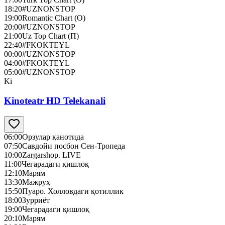
18:20
#UZNONSTOP
19:00
Romantic Chart (О)
20:00
#UZNONSTOP
21:00
Uz Top Chart (П)
22:40
#FKOKTEYL
00:00
#UZNONSTOP
04:00
#FKOKTEYL
05:00
#UZNONSTOP
Ki
Kinoteatr HD Telekanali
06:00
Орзулар қанотида
07:50
Савдойи посбон Сен-Тропеда
10:00
Zargarshop. LIVE
11:00
Чегарадаги қишлоқ
12:10
Марям
13:30
Мажруҳ
15:50
Пуаро. Холловдаги қотиллик
18:00
Зурриёт
19:00
Чегарадаги қишлоқ
20:10
Марям