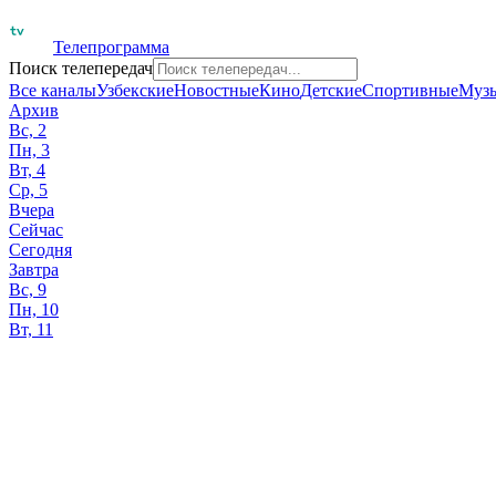
Телепрограмма
Поиск телепередач
Все каналы
Узбекские
Новостные
Кино
Детские
Спортивные
Муз
Архив
Вс, 2
Пн, 3
Вт, 4
Ср, 5
Вчера
Сейчас
Сегодня
Завтра
Вс, 9
Пн, 10
Вт, 11