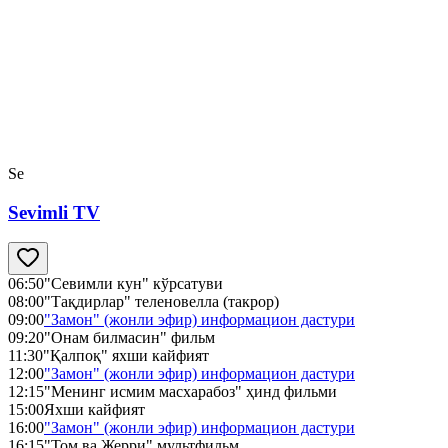
Se
Sevimli TV
06:50
"Севимли кун" кўрсатуви
08:00
"Тақдирлар" теленовелла (такрор)
09:00
"Замон" (жонли эфир) информацион дастури
09:20
"Онам билмасин" фильм
11:30
"Қалпоқ" яхши кайфият
12:00
"Замон" (жонли эфир) информацион дастури
12:15
"Менинг исмим масхарабоз" ҳинд фильми
15:00
Яхши кайфият
16:00
"Замон" (жонли эфир) информацион дастури
16:15
"Том ва Жерри" мультфильм