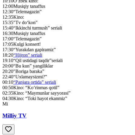
10:10
O‘zbek kino:
12:00
Musiqiy tanaffus
12:30
“Telemagazin”
12:35
Kino:
15:35
"Tv do‘kon"
15:40
“Ikkinchi turmush” seriali
16:30
Musiqiy tanaffus
17:00
“Telemagazin”
17:05
Kulgi konsert!
17:30
“Yurakdan gapiramiz”
18:20
“Hijron” seriali
19:10
“Qil ustidagi taqdir”seriali
20:00
“Bu kun” yangiliklar
20:20
"Boriga baraka”
22:40
“Uxlamaysizmi?”
00:10
“Panjara ortida” seriali
00:50
Kino: “Ko‘rinmas qotil”
02:35
Kino: “Maymunlar sayyorasi”
04:30
Kino: “Toki hayot ekanmiz”
Mi
Milliy TV