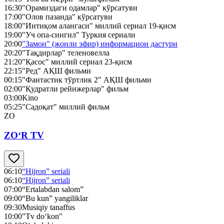
16:30
"Орамиздаги одамлар" кўрсатуви
17:00
"Олов пазанда" кўрсатуви
18:00
"Интиқом алангаси" миллий сериал 19-қисм
19:00
"Уч опа-сингил" Туркия сериали
20:00
"Замон" (жонли эфир) информацион дастури
20:20
"Тақдирлар" теленовелла
21:20
"Қасос" миллий сериал 23-қисм
22:15
"Ред" АҚШ фильми
00:15
"Фантастик тўртлик 2" АҚШ фильми
02:00
"Қудратли рейнжерлар" фильм
03:00
Kino
05:25
"Садоқат" миллий фильм
ZO
ZO‘R TV
06:10
“Hijron” seriali
06:10
“Hijron” seriali
07:00
“Ertalabdan salom”
09:00
“Bu kun” yangiliklar
09:30
Musiqiy tanaffus
10:00
"Tv do‘kon"