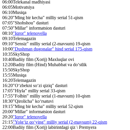
06:00
Telekanal madhiyasi
06:05
Motivatsiya
06:10
Musiqa
06:20
"Ming bir kecha" milliy serial 51-qism
07:05
"Shohshou" dasturi
07:50
"Millar" informatsion dasturi
08:10
"Iqror" telenovella
09:10
Telemagazin
09:10
"Sensiz" milliy serial (2-mavsum) 19-qism
10:00
"Dushman dugonalar" hind serial 175-qism
10:35
SkyShop
10:40
Badiiy film (Xorij) Maxluqlar ovi
12:20
Badiiy film (Hind) Muhabbat va do‘stlik
15:50
SkyShop
15:55
Musiqa
16:20
Telemagazin
16:20
"O‘zbekni so‘zi qiziq" dasturi
17:05
"Hiyla" milliy serial 33-qism
17:55
"Folbin" milliy serial (1-mavsum) 10-qism
18:30
"Qirolicha" ko‘rsatuvi
19:15
"Ming bir kecha" milliy serial 52-qism
20:00
"Millar" informatsion dasturi
20:20
"Iqror" telenovella
21:15
"Yolg‘iz qo‘ying" milliy serial (2-mavsum) 22-qism
22:00
Badiiy film (Xorij) labirintdagi qiz \ Premyera